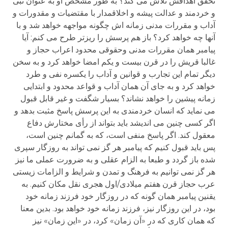
تحقق اهدافش تلاش می کند؟ به طور مشخص او به عنوان نبی
و خردمند و عدالت پیشه و اخلاقمدار با مقتضیات و مقدورات و
آداب و مقررات مدنی زمانه اش چگونه مواجهه خواهد شد و با
آنها چه خواهد کرد؟ باز هم پرسش را ریزتر طرح می کنم: آیا
پیامبر همان مقررات مدنی وحقوقی محدود اعراب حجاز و
غالبا قریش را در قرن بیست و یکم امضا خواهد کرد و به سخن
دیگر تمام این تجارب و قوانین و آداب را یکسره نفی و طرد
خواهد کرد و به جای آن همان آداب و قواعد محدود و ابتدایی
زمانه پیشین را خواهد نشاند؟ بسیار شگفت و غیر قابل قبول
می نماید که انسان خردمندی به این پرسش پاسخ مثبت بدهد و
اگر کسی چنین می اندیشد باید بتواند از رأی مختارش دفاع
معقول کند. اگر پاسخ منفی است، که به گمانم چنین است،
پس باید قبول کنیم که پیامبر هر گز نمی تواند به روزگار سپری
شده باز گردد و طبعا به الزام عقلی و به ضرورت عملی ما نیز
هر گز نمی توانیم به فرهنگ و تمدن و شرایط و الزامات زیستی
عرب حجاز قرن هفتم میلادی/اول هجری نقل مکان کنیم. به
یقنین پیامبر همان گونه که در روزگار خود فرزند زمانه خود
بود، در این روزگار نیز، فرزند زمانه خود خواهد بود. بدین معنا
که همان کاری که در «آن زمان» کرد، در «این زمان» نیز