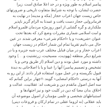
پیامبر اسلام به طور ویژه و در حد اعلا صادق است. زیرا
حضرت ایشان، با توجه به شرایط متفاوت تاریخی و ضرورتهای
خاص زیست جهان اعراب حجاز (مکه و مدینه) در نهایت به
فرمانروایی حجاز دست یافت و عمدتا به الزام گریز ناپذیر
ملکداری و گره گشایی از امور روزمرّه مردمان قلمرو اسلام
و امت اسلامی شماری مقررات وضع کرد که بعدها تحت
عنوان «شریعت» و یا «احکام شرعی» معرفی شدند. در عین
حال می دانیم تقریبا تمام این شمار احکام در زیست جهان
اعراب حجاز و در میان قبایل مختلف عرب شبه جزیره و یا در
شرایع دیگر منطقه (یهودیت، مسیحیت، زرتشتیت و . . .) وجود
داشته و مورد عمل بودند و دین اسلام (از طریق وحی و یا
تشخیص و تصمیم پیامبر) آنها را عینا و یا با اصلاحاتی به دیدة
قبول نگریسته و در عمل مورد استفاده قرار دادند. از این رو به
آنها به درستی «احکام امضایی» گویند. nچهار. براین گمانم که
سه اصل اصول ماتقدم دین و شریعت اند: عقلانیت، عدالت و
اخلاق. بدان معنا که دین در کلیت خود و نیز اجتهادها و
استنباطهای شخصی و علمی مؤمنان از اصول موضوعه آن
باید عقلانی (نه لزوما عقلی در تمام ارکان و فروعات دینی)