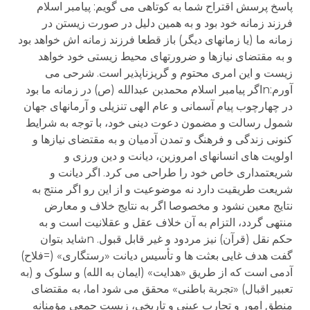
پاسخ پرسش اقتراح شما به کوتاهی می گویم: پیامبر اسلام
فرزند زمانه خود بود و به همین دلیل در صورت زیستن در
زمانه ما (یا زمانهای دیگر) باز قطعا فرزند زمانه اش خواهد بود
و به مقتضای نیازها و ضرورتهای محیط زیستی خود خواهد
زیست و این امری محتوم و گریزناپذیر است. شرحی می
آورم:nاگر پیامبر اسلام محمدبن عبدالله (ص) در زمانه ما بود
در چهارچوب پیام آسمانی و عام الهی تنزیلی و آرمانهای جهان
شمول رسالت و مضمون دعوت دینی خود، با توجه به شرایط
کنونی زندگی و فرهنگ و تمدن آدمیان و به مقتضای نیازها و
اولویت های انسانهای امروزین، دیانت و دین ورزی و
شریعتمداری خاص خود را طراحی می کرد. اگر دیانت و
شریعت طریقیت دارد نه موضوعیت و از این رو اگر منتج به
نتایج معین نشود و مخصوصا اگر به نتایج خلاف و معارض
منتهی گردد، التزام به آن خلاف عقل و عقلانیت است و به
حکم نقل (قرآن) نیز مردود و غیر قابل قبول. nشاید بتوان
گفت هدف غایی بعثت ها و تأسیس دیانت «رستگاری» (=فلاح)
آدمی است که از طریق «هدایت» (ایمان به الله) و سلوک و (به
تعبیر اقبال) «تجربة باطنی» محقق می شود اما، به مقتضای
منطق امور و تجارب عینی و تاریخی، زیست جمعی مؤمنانه