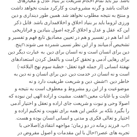
باشد. نیز باید تمام احکام شریعت بر بنیاد عدل و معیارهای
عدالت باشد و گرنه مشروعیت و کارکرد مثبت نخواهد داشت
و منتج به نتیجه مطلوب نخواهد شد. همین طور دینداری و دین
ورزی لزوما باید بر بنیاد اخلاق و اخلاقمداری باشد. قابل ذکر
این که عقل و عدل و اخلاق گرچه اصول بنیادین و فراتاریخی
اند اما هم در تفسیر و هم در تعیین مصادیق تابع فهم و تفسیر و
تشخیص آدمیانند و از این نظر نسبی شمرده می شوند.nپنج.
دین برای انسان است و نه انسان برای دین. به عبارت دیگر دین
برای رهایی آدمی و تحقق کرامت و بالفعل کردن استعدادهای
نهفتة انسانی (از جمله قوة تعقل- خطبة سوم نهج البلاغه-)
است و نه انسان در خدمت دین. دین برای انسان و نه دین به
خاطر دین. nشش. دین و شریعت طریقیت دارد و نه
موضوعیت و از این رو مشروط و معطوف است به نتیجه و
غایت و یا غایات معین.nهفت. مشیت و ارادة الهی این نبوده که
اصولا وحی و نبوت و شریعت جای اراده و تعقل و اختیار آدمی
را بگیرد بلکه بر عکس این همه برای تقویت و تحکیم اراده و
اختیار و تعالی فکری و مدنی و انسانی انسان بوده و هست.
nب. فرزند زمانه در دو زمان؛ مواجهه انتقادی/اصلاحی با
تجربه های عصرnحال با این مقدمات و اصول مفروض در