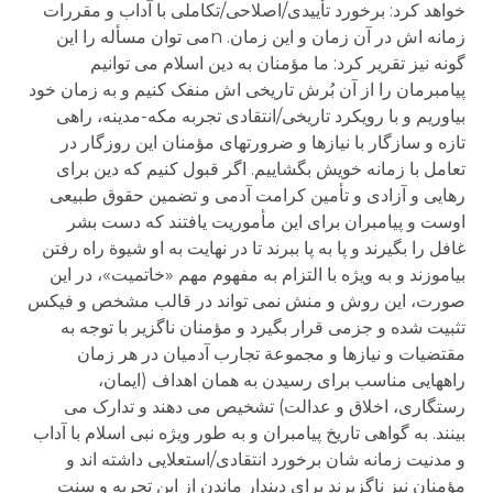
خواهد کرد: برخورد تأییدی/اصلاحی/تکاملی با آداب و مقررات
زمانه اش در آن زمان و این زمان. nمی توان مسأله را این
گونه نیز تقریر کرد: ما مؤمنان به دین اسلام می توانیم
پیامبرمان را از آن بُرش تاریخی اش منفک کنیم و به زمان خود
بیاوریم و با رویکرد تاریخی/انتقادی تجربه مکه-مدینه، راهی
تازه و سازگار با نیازها و ضرورتهای مؤمنان این روزگار در
تعامل با زمانه خویش بگشاییم. اگر قبول کنیم که دین برای
رهایی و آزادی و تأمین کرامت آدمی و تضمین حقوق طبیعی
اوست و پیامبران برای این مأموریت یافتند که دست بشر
غافل را بگیرند و پا به پا ببرند تا در نهایت به او شیوة راه رفتن
بیاموزند و به ویژه با التزام به مفهوم مهم «خاتمیت»، در این
صورت، این روش و منش نمی تواند در قالب مشخص و فیکس
تثبیت شده و جزمی قرار بگیرد و مؤمنان ناگزیر با توجه به
مقتضیات و نیازها و مجموعة تجارب آدمیان در هر زمان
راههایی مناسب برای رسیدن به همان اهداف (ایمان،
رستگاری، اخلاق و عدالت) تشخیص می دهند و تدارک می
بینند. به گواهی تاریخ پیامبران و به طور ویژه نبی اسلام با آداب
و مدنیت زمانه شان برخورد انتقادی/استعلایی داشته اند و
مؤمنان نیز ناگزیرند برای دیندار ماندن از این تجربه و سنت