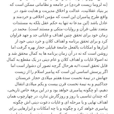
(نه لزوما زیست فردی) در جامعه و نظاماتی ممکن است که
بر بنیاد عقلانیت، عدالت و اخلاق مدیریت و هدایت شود. در
واقع طرح پیامبران این است که مؤمن اخلاقی و خردمند و
عادل باشد (این مدعا نه تنها به حکم عقل بلکه به مستندات
متعدد نقلی-قرآن و روایات-متکی و مستند است). محمد در
زمان خود برای تحقق چنین اهداف و غایاتی جد و جهد فراوان
کرد و برای تحقق برنامه و اهداف کلان و خرد دینی خود از
ابزارها و امکانات بالفعل جامعة قبایلی حجاز بهره گرفت اما
روشن است که نه در آن زمان برنامه ها به کمال محقق شد و
نه اصولا غایات و اهداف کلان و عام دینی در یک مقطع به کمال
قابل تحقق است.nبه هرحال گرچه تصور آن دشوار است اما
اگر پرسش اساسی این است که پیامبر اسلام را از زیست
جهانش در نیمة نخست سدة هفتم میلادی حجاز عربستان
جداکنیم و به نیمة نخست قرن بیست و یکم میلادی انتقال
دهیم، او چگونه پیامبری خواهد بود و در این برهة خاص تاریخی،
که چندان تناسبی با روز و روزگارش ندارد، در چهارچوب همان
اهداف نهایی و یا مرحله ای و غایات دعوت دینی اش چگونه
پیامبری خواهد کرد و چگونه و با چه امکانات و ابزارهایی برای