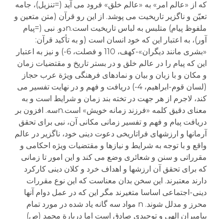
که از «عالم امر» به «عالم خلق» فرود می آید (=تنزیل)، جامه
تعیّن و ناگزیر تاریخیت می پوشد. از این رو قرآن (متن متعین و
ملفوظ پیام) متلبس به لباس تاریخیت است.nدو. نبی (=پیام
آور)، به اعتبار این که خود انسان است (و به تأکید قرآن:
«بشری مانند دیگران»-کهف، 110 و فصلت، 6-) و نیز به اعتبار
این که پیام را در عالم خلق و در بستر تاریخ و مقتضیات زمان
و مکان و با زبان و بیان و نمادهای فرهنگی ویژة عرب حجاز
(لسان قوم-ابراهیم، 4-) دریافت و فهم و در نهایت تفسیر می
کند، لاجرم از هر جهت در تخته بند زمان و شرایط است و به
معنای دقیق کلمه «فرزند زمانه خویش» است.nسه. افزون بر
دریافت پیام و فهم و تفسیر زمانی مکانی آن، نبی برای تحقق
آرمانها و ارزشهای فراتاریخی دعوت دینی خود، ناگزیر در عالم
واقع و با توجه به شرایط و نیازها و مقتضیات ویژه احکامی و
مقرراتی و سنن و شعائری وضع می کند و این امور تا زمانی
که برای تحقق آن ارزشها و اهداف خرد و کلان دینی کارکرد
دارند معتبرند. این سخن بدان معناست که این نوع مقررات
دینی-اجتماعی اساسا متغیرند مگر این که در عمل دوام آنها
محرز و مدلل شوند. n مواد سه گانه یاد شده در مورد تمام
پیامبران الهی و توحیدی صادق است اما دربارة محمد (ص)