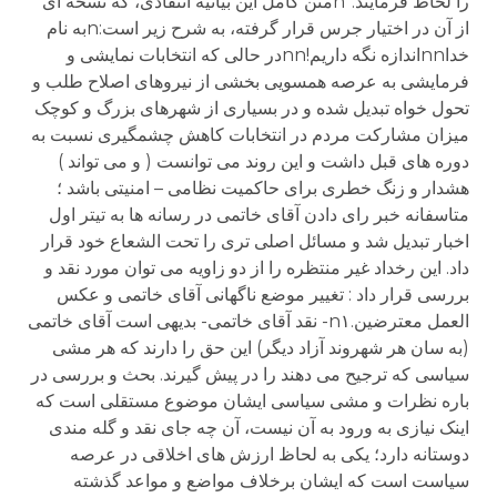
را لحاظ فرمايند.”nمتن کامل اين بيانيه انتقادی، که نسخه ای
از آن در اختيار جرس قرار گرفته، به شرح زير است:nبه نام
خداnnاندازه نگه داريم!nnدر حالی که انتخابات نمايشی و
فرمايشی به عرصه همسويی بخشی از نيروهای اصلاح طلب و
تحول خواه تبديل شده و در بسياری از شهرهای بزرگ و کوچک
ميزان مشارکت مردم در انتخابات کاهش چشمگيری نسبت به
دوره های قبل داشت و اين روند می توانست ( و می تواند )
هشدار و زنگ خطری برای حاکميت نظامی – امنيتی باشد ؛
متاسفانه خبر رای دادن آقای خاتمی در رسانه ها به تيتر اول
اخبار تبديل شد و مسائل اصلی تری را تحت الشعاع خود قرار
داد. اين رخداد غير منتظره را از دو زاويه می توان مورد نقد و
بررسی قرار داد : تغيير موضع ناگهانی آقای خاتمی و عکس
العمل معترضين.n۱- نقد آقای خاتمی- بديهی است آقای خاتمی
(به سان هر شهروند آزاد ديگر) اين حق را دارند که هر مشی
سياسی که ترجيح می دهند را در پيش گيرند. بحث و بررسی در
باره نظرات و مشی سياسی ايشان موضوع مستقلی است که
اينک نيازی به ورود به آن نيست، آن چه جای نقد و گله مندی
دوستانه دارد؛ يکی به لحاظ ارزش های اخلاقی در عرصه
سياست است که ايشان برخلاف مواضع و مواعد گذشته