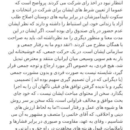
انتظار نبود در اخذ رای شرکت می کردند. پرواضح است که
عموما از تعيين شرط های ايشان برای شرکت در انتخابات و
سکوت تاييدآميزشان در برابر بيانيه های دوستان اصلاح طلب
آزاد يا زندانی خود، اين استنباط را داشته و دارند که نظر ايشان
عدم حضور در پای صندوق رای بوده است. اگر ايشان در اين
مدت معنا و منظور ديگری را مد نظرداشته اند، بايد به صراحت
با همگان مطرح می کردند. nنقد دوم ما به رفتار جمعی و
سازمانی ايشان است. در يک حرکت جمعی، که خوشبختانه اين
بار به هم سويی وسيعی ميان ايرانيان منتقد و معترض تبديل
شد، هيچ فردی، به خصوص اگر مورد ارجاع و توجه جمعی قرار
گيرد، شايسته نيست به صورت فردی و بدون مشورت جمعی
(با ديگرانی که در آن تصميم گيری سهيم بوده اند ) تصميمی
بگيرد و با نديده گرفتن توافق های قبلی ناگهان آن را به اجرا
بگذارد. سخن از محتوای مباحث ايشان نيست ، که خود جای
بحث موافق و مخالف فراوانی است، بلکه سخن بر سر روش
ها و شيوه های عمل و رفتار است.nما به لحاظ ارزش های
دينی و اخلاقی، که آقای خاتمی را متصف و مشهور به آن می
شناسيم ، وفای به عهد، مقاومت و صبوری در برابر فشارها و
ناملايمات، قبول هزينه های مجاهدت در راه حق و رايزنی و