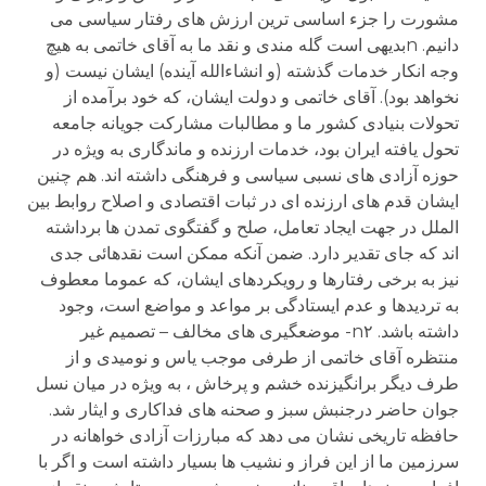
مشورت را جزء اساسی ترين ارزش های رفتار سياسی می
دانيم. nبديهی است گله مندی و نقد ما به آقای خاتمی به هيچ
وجه انکار خدمات گذشته (و انشاءالله آينده) ايشان نيست (و
نخواهد بود). آقای خاتمی و دولت ايشان، که خود برآمده از
تحولات بنيادی کشور ما و مطالبات مشارکت جويانه جامعه
تحول يافته ايران بود، خدمات ارزنده و ماندگاری به ويژه در
حوزه آزادی های نسبی سياسی و فرهنگی داشته اند. هم چنين
ايشان قدم های ارزنده ای در ثبات اقتصادی و اصلاح روابط بين
الملل در جهت ايجاد تعامل، صلح و گفتگوی تمدن ها برداشته
اند که جای تقدير دارد. ضمن آنکه ممکن است نقدهائی جدی
نيز به برخی رفتارها و رويکردهای ايشان، که عموما معطوف
به ترديدها و عدم ايستادگی بر مواعد و مواضع است، وجود
داشته باشد. n۲- موضعگيری های مخالف – تصميم غير
منتظره آقای خاتمی از طرفی موجب ياس و نوميدی و از
طرف ديگر برانگيزنده خشم و پرخاش ، به ويژه در ميان نسل
جوان حاضر درجنبش سبز و صحنه های فداکاری و ايثار شد.
حافظه تاريخی نشان می دهد که مبارزات آزادی خواهانه در
سرزمين ما از اين فراز و نشيب ها بسيار داشته است و اگر با