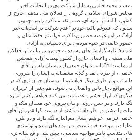
به سيد محمد خاتمی به دليل شرکت وی در انتخابات اخير
مجلس شورای اسلامی، گروهی از فعالان ملی مذهبی خارج از
کشور، با انتشار بيانيه ای، ضمن نقد عملکرد رئيس جمهور
سابق، که عليرغم تاکيد خود بر “عدم شرکت در انتخابات غير
آزاد”، در اين عرصه حضور پيدا کرد، خواستار حفظ شان و
حضور خاتمی در جبهه مردمی برای دستيابی به آزادی
شدند.nبنا به گزارش های رسيده به جرس، در بيانيه اين فعالان
ملی مذهبی و اعضای خارج از کشور نهضت آزادی همچنين
آمده است: n”ما به عنوان جمعی از دوستان دلسوز آقای
خاتمی ، از طرفی نقد و گلايه مشفقانه به ايشان را ضروری
دانستيم و از طرف ديگر خواستيم از دوستان جوان تری که در
اين مواقع دچار ياس و انفعال می شوند، هم چنين از عزيزان
ديگری که ابراز خشم و عصبانيت می کنند خواهش کنيم اندازه
نگه دارند و در حس درونی و بيان بيرونی خود مصالح ملک و
ملت را بيشتر در نظر داشته باشند. از دوست گرانقدرمان آقای
خاتمی نيز می خواهيم ايشان هم اندازه نگه دارند و در طرح
نظرات و مواضع خود نسبت به رويداد های آينده و توانمندی
های متناسب با هر مواجهه سياسی ، پيش بينی واقع بينانه تری