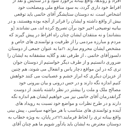
افراد و روندها، واقع بينانه برخورد شود و در ستايش و نقد از
افراط خود داری گردد، به سود منافع ملی ومصلحت خود
اشخاص است. نه دوستان ستايشگر آقای خاتمی بايد توقعی
بيش از واقع داشته و ايشان را فراتر از آنچه بوده وهستند، و در
بيانيه توضيحی اخير خود برآن تصريح کرده اند، می نشاندند (و
بنشانند) و نه منتقدان ايشان چنان راه افراط در پيش گيرند که
مردم و مبارزه مردمی را از ظرفيت و توانمندی های خاص و
مشخص ايشان محروم سازند. nما به عنوان جمعی از دوستان
دلسوزآقای خاتمی ، از طرفی نقد و گلايه مشفقانه به ايشان را
ضروری دانستيم و از طرف ديگر خواستيم از دوستان جوان
تری که در اين مواقع دچار ياس و انفعال می شوند، هم چنين
از عزيزان ديگری که ابراز خشم و عصبانيت می کنند خواهش
کنيم اندازه نگه دارند و در حس درونی و بيان بيرونی خود
مصالح ملک و ملت را بيشتر در نظر داشته باشند. از دوست
گرانقدرمان آقای خاتمی نيز می خواهيم ايشان هم اندازه نگه
دارند و در طرح نظرات و مواضع خود نسبت به رويداد های
آينده و توانمندی های متناسب با هر مواجهه سياسی ، پيش بينی
واقع بينانه تری را لحاظ فرمايند.nnدر پايان، به ويژه خطاب به
دوستان معترض به ايشان بايد يادآور شويم ما هم چنان آقای