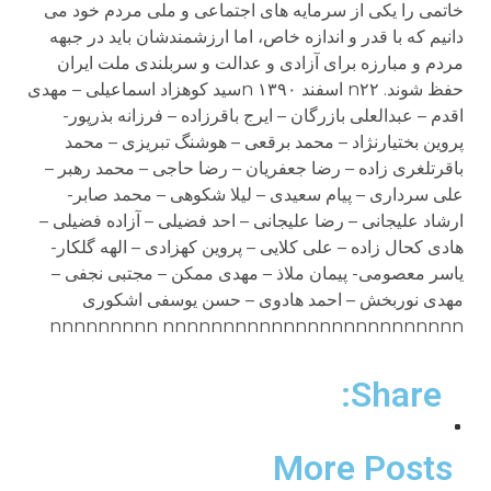
خاتمی را يکی از سرمايه های اجتماعی و ملی مردم خود می
دانيم که با قدر و اندازه خاص، اما ارزشمندشان بايد در جبهه
مردم و مبارزه برای آزادی و عدالت و سربلندی ملت ايران
حفظ شوند. n۲۲ اسفند ۱۳۹۰ nسيد کوهزاد اسماعيلی – مهدی
اقدم – عبدالعلی بازرگان – ايرج باقرزاده – فرزانه بذرپور-
پروين بختيارنژاد – محمد برقعی – هوشنگ تبريزی – محمد
باقرتلغری زاده – رضا جعفريان – رضا حاجی – محمد رهبر –
علی سرداری – پيام سعيدی – ليلا شکوهی – محمد صابر-
ارشاد عليجانی – رضا عليجانی – احد فضيلی – آزاده فضيلی –
هادی کحال زاده – علی کلايی – پروين کهزادی – الهه گلکار-
ياسر معصومی- پيمان ملاذ – مهدی ممکن – مجتبی نجفی –
مهدی نوربخش – احمد هادوی – حسن يوسفی اشکوری
nnnnnnnnn nnnnnnnnnnnnnnnnnnnnnnnnn
Share:
More Posts