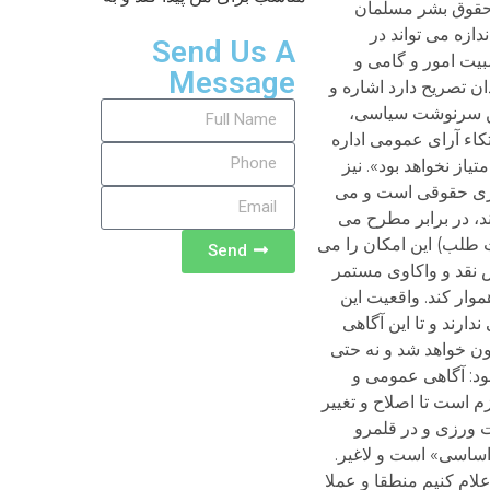
Send Us A
Message
Send