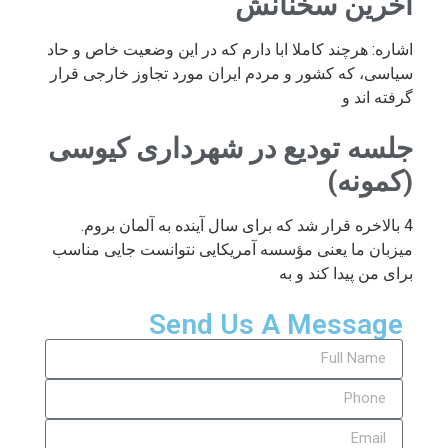
آخرین سخنانش
اشاره: هرچند کاملا ابا دارم که در این وضعیت خاص و حاد
سیاسی، که کشور و مردم ایران مورد تجاوز خارجی قرار
گرفته اند و
جلسه تودیع در شهرداری کیوسی
(کمونه)
4 بالاخره قرار شد که برای سال آینده به آلمان بروم.
میزبان ما یعنی مؤسسه آمریکایی نتوانست جایی مناسب
برای من پیدا کند و به
Send Us A Message