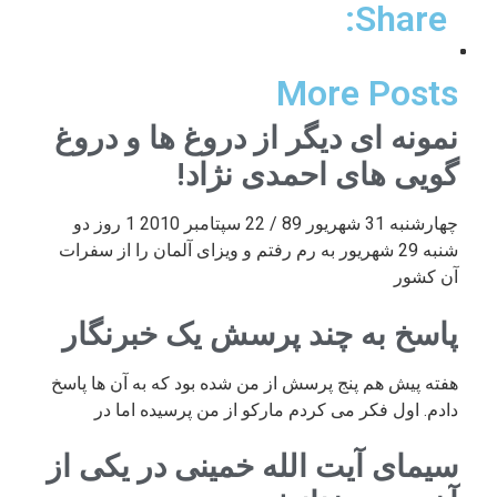
Share:
More Posts
نمونه ای دیگر از دروغ ها و دروغ
گویی های احمدی نژاد!
چهارشنبه 31 شهریور 89 / 22 سپتامبر 2010 1 روز دو
شنبه 29 شهریور به رم رفتم و ویزای آلمان را از سفرات
آن کشور
پاسخ به چند پرسش یک خبرنگار
هفته پیش هم پنج پرسش از من شده بود که به آن ها پاسخ
دادم. اول فکر می کردم مارکو از من پرسیده اما در
سیمای آیت الله خمینی در یکی از