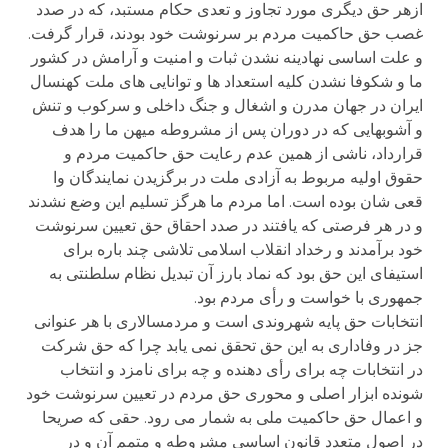
ازهر حق دیگری مورد تجاوز و تعدی حکام مستبد، که در صدد
غصب حق حاکمیت مردم بر سرنوشت خود بودند، قرار گرفت.
و علت اساسی نهادینه نشدن ثبات و امنیت و آرامش در کشور
ما و شکوفا نشدن کلیه استعداد ها و توانایی های ملت کهنسال
ایران در جهان مدرن و اشغال و جنگ داخلی و سرکوب و تنش
و آشوبهایی که در دوران پس از مشروطه میهن ما را هدف
قرارداد، ناشی از همین عدم رعایت حق حاکمیت مردم و
حقوق اولیه مربوط به آزادی ملت در برگزیدن نمایندگان وا
قعی شان بوده است. اما مردم ما هرگز تسلیم این وضع نشدند
و در هر فرصتی که یافتند در صدد احقاق حق تعیین سرنوشت
خود برآمدند و رخداد انقلاب اسلامی تلاشی چند باره برای
استیفای این حق بود که نماد بارز آن تبدیل نظام سلطنتی به
جمهوری با خواست و رأی مردم بود.
انتخابات حق پایه شهروندی است و مردمسالاری با هر عنوانی
جز در وفاداری به این حق تحقق نمی یابد چرا که حق شرکت
در انتخابات چه برای رأی دهنده و چه برای نامزد و انتخاب
شونده ابزار اصلی و محوری حق مردم در تعیین سرنوشت خود
و اعمال حق حاکمیت ملی به شمار می رود. حقی که صریحا
در اصول متعدد قانون اساسی مشروطه و متمم آن و در