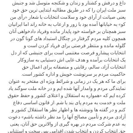
داغ و درفش و کشتار و زندان و شکنجه متوسل شد و جنبش
سبز ملت ایران را که در طریق مطالبه ابتدایی ترین حق خود
یعنی صیانت از آرای خود و سلامت انتخابات با شعار «رأی من
کو» به خیابانها آمده بود با زور و ارعاب به خانه راند اما ایرانیان
سبز همچنان بر خواسته خود پایدار مانده وفریاد دادخواهی آنان
همچون کلیه مردم گرفتار در چنگال استبداد های گونا گون در
گلوله مانده و منتظر فرصتی برای فریاد کردن است و
انتخابات پیشارو فرصت مغتنمی است برای جنبشی که از دل
یک انتخابات برآمده و هدف غایی اش دستیابی به سازوکار
انتخابات آزاد، سالم، رقابتی و منصفانه برای اعمال حق
حاکمیت مردم بر سرنوشت خویش و اداره کشور است.
برای ما که هر یک در زمانی و شرائط ویژه ای مفتخر به عنوان
نمایندگی مردم و وامدار آنها شده ایم و در خانه ملت سوگند یاد
کرده ایم که «همواره به استقلال و اعتلای کشور و حفظ حقوق
ملت و خدمت به مردم پای بند با شم. از قانون اساسی دفاع
کنم و در گفته ها ونوشته ها و اظهار نظر ها استقلال کشور و
آزادی مردم و تأمین مصالح آنها را مد نظر داشته باشم» دعوت
به عدم شرکت مردم در بهره گیری از والاترین حق آنان، یعنی
حق انتخاب کردن و انتخاب شدن اقدامی بس سخت و استثنایی