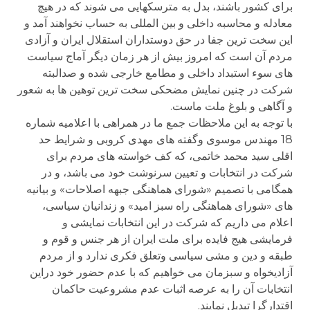
برای کشور باشند، بدل به مترسکهایی می شوند که در هیچ
معادله و محاسبه داخلی و بین المللی به حساب نخواهند آمد و
این سخت ترین جفا در حق دوستداران استقلال ایران و آزادی
مردم آن است که امروز بیش از هر زمان دیگر آماج سیاست
های سوء استبداد داخلی و مطامع خارجی شده و صدالبته
شرکت در چنین نمایش مضحکی سخت ترین توهین ها به شعور
و آگاهی و بلوغ ملت ماست.
با توجه به این ملاحظات جمع ما در همراهی با اعلامیه شماره
18 مهندس موسوی وگفته های مهدی کروبی و شرایط حد
اقلی سید محمد خاتمی، که کف خواسته های مردم برای
شرکت در انتخابات و تعیین سرنوشت خود می باشد، و در
همگامی با تصمیم «شورای هماهنگی جبهه اصلاحات» و بیانیه
های «شورای هماهنگی راه سبز امید» و زندانیان سیاسی،
اعلام می داریم که شرکت در این انتخابات نمایشی و
فرمایشی هیج فایده برای ملت ایران از هر جنس و قوم و
طبقه و دین و مشی سیاسی وتعلق فکری ندارد و از مردم
آزادیخواه و سبزمان می خواهیم که با عدم حضور خود دراین
انتخابات آن را به عرصه اثبات عدم مشروعیت حاکمان
اقتدارگرا تبدیل نمایند.