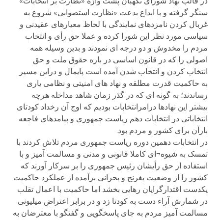
در قالب نهاد شورای نگهبان پشت واژه «نظارت بر انتخابات»
سنگر گرفته و با ابداع بدعت «نظارت استصوابی» شروع به
غربال کردن نامزدهای نمایندگی با لحاظ معیارهای عقیدنی و
سیاسی مورد نظر این شورا کرده و عملا حق رأی و انتخاب
مردم را مخدوش و دو درجه ای نمودند و بدین وسیله همه
اصولی را که در قانون اساسی در باره حقوق ملت و حق
انتخاب کردن و انتخاب شدن آمده است پایمال و دراین مسیر
به حاکمیت قدرت مطلقه و نهاد های امنیتی و نظامی یاری
رساندند؛ به گونه ای که در گذر زمان شاهد مداخله هرچه
بیشتر این نهادها درامرانتخابات بودیم که اوج آن رخداد کودتای
انتخاباتی در انتخابات دهم ریاست جمهوری و پیامدهای فاجعه
بارآن برای کشور و مردم بود.
در انتخابات دهمین دوره ریاست جمهوری مردم تلاش کردند با
تمسک به شیوه¬ای کاملا قانونی و مدنی و مسالمت آمیز و با
استفاده از حق رأیشان رئیس جمهوری را بر سرکار آورند که
کشور را از وضعیت بغرنج و بحرانی برآمده از عملکرد حاکمیت
یکدست اقتدارگرایان رهایی بخشد اما حاکمیت با اعمال تقلب
در شمارش آراء دست به کودتا زد و در برابر اعتراض میلیونی
مسالمت آمیز مردم به جای پاسخگویی و گفتگو با معترضان به