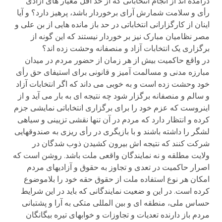
درآمده اند از انجام انتخاباتی که از حد اقل معیار های ازادی
رأی و سلامت شمارش آرای برخوردار باشد، پرهیز دارد؟ و آیا
اینان از کارگزارانی انتخاباتی در حد باز مانده هایی از بن علی و
مصر نظامیان مبارک نیز بر خوردار نیستند که این گونه از
برگزاری یک انتخابات آزاد و منصفانه وحشت زده اند؟
در واقع حاکمیت بیش از هر زمان از حضور مردم در میدان
مبارزه مدنی و مسالمت آمیز و قانونی برای استیفای حق رأی
خود وحشت زده است و به خوبی می داند که اگر انتخابات آزاد
و سالم و منصفانه برگزار شود چه نتیجه ای به بار می آید و از
اینروست که عزم خود را برای برگزاری انتخاباتی نمایشی جزم
کرده و انتظار دارد که مردم در آن تنها نقشی تزیینی و سیاهی
لشگر را داشته باشند و با بازیگری در رأی ریزی به صندوقهایی
شرکت کنند که نتیجه اش بیرون کشیدن ذوب شدگان در
ولایت مطلقه و نه نمایندگان واقعی ملت باشد. روشن است که
اصرار حاکمیت در تعدی و تجاوز به حقوق و آزادیهای مردم
امکان هر نوع استفاده ملت از حقوق حقه خود را بلاموضوع
کرده است. در این و ضعیت نمایندگانی که باید در این شرایط
حساس ملی، منطقه ای و بین المللی متکی به آرا و پشتبانی
مردم باز دارنده تعدیات و تجاوزات و خوابهای تیره بیگانگان