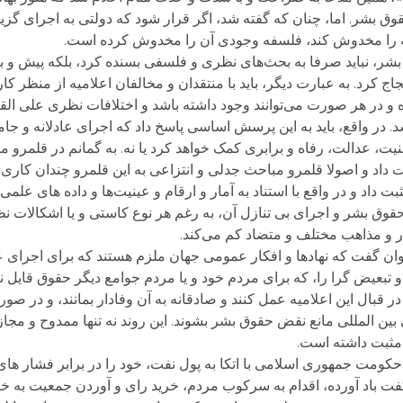
قوق بشر. اما، چنان که گفته شد، اگر قرار شود که دولتی به اجرای گزین
یه را مخدوش کند، فلسفه وجودی آن را مخدوش کرده است.
بشر، نباید صرفا به بحث‌های نظری و فلسفی بسنده کرد، بلکه پیش و بی
جاج کرد. به عبارت دیگر، باید با منتقدان و مخالفان اعلامیه از منظر کا
 در هر صورت می‌توانند وجود داشته باشد و اختلافات نظری علی القاع
 در واقع، باید به این پرسش اساسی پاسخ داد که اجرای عادلانه و جام
نیت، عدالت، رفاه و برابری کمک خواهد کرد یا نه. به گمانم در قلمرو 
 داد و اصولا قلمرو مباحث جدلی و انتزاعی به این قلمرو چندان کاری 
بت داد و در واقع با استناد به آمار و ارقام و عینیت‌ها و داده های علم
وق بشر و اجرای بی تنازل آن، به رغم هر نوع کاستی و یا اشکالات ن
ر و مذاهب مختلف و متضاد کم می‌کند.
وان گفت که نهادها و افکار عمومی جهان ملزم هستند که برای اجرای عا
بعیض گرا را، که برای مردم خود و یا مردم جوامع دیگر حقوق قایل نیس
در قبال این اعلامیه عمل کنند و صادقانه به آن وفادار بمانند، و در صو
 بین المللی مانع نقض حقوق بشر بشوند. این روند نه تنها ممدوح و مجا
 مثبت داشته است.
 حکومت جمهوری اسلامی با اتکا به پول نفت، خود را در برابر فشار های 
ت باد آورده، اقدام به سرکوب مردم، خرید رای و آوردن جمعیت به خیا