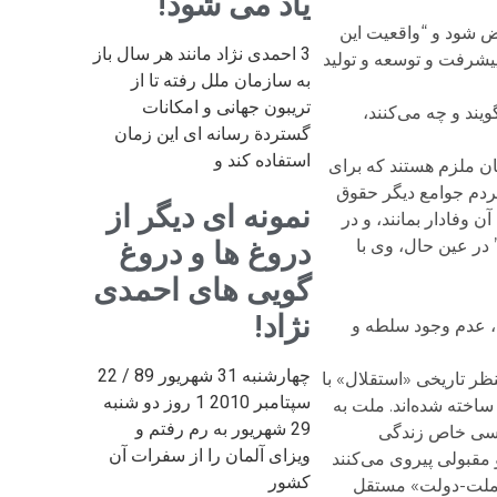
یاد می شود!
ض شود و “واقعیت این
3 احمدی نژاد مانند هر سال باز
پیشرفت و توسعه و تولید
به سازمان ملل رفته تا از
تریبون جهانی و امکانات
یند و چه می‌کنند،
گستردة رسانه ای این زمان
استفاده کند و
ان ملزم هستند که برای
مردم جوامع دیگر حقوق
نمونه ای دیگر از
ن وفادار بمانند، و در
 در عین حال، وی با
دروغ ها و دروغ
گویی های احمدی
نژاد!
، عدم وجود سلطه و
چهارشنبه 31 شهریور 89 / 22
ر تاریخی «استقلال» با
سپتامبر 2010 1 روز دو شنبه
ساخته شده‌اند. ملت به
29 شهریور به رم رفتم و
یاسی خاص زندگی
ویزای آلمان را از سفرات آن
مقبولی پیروی می‌کنند
کشور
 «ملت-دولت» مستقل