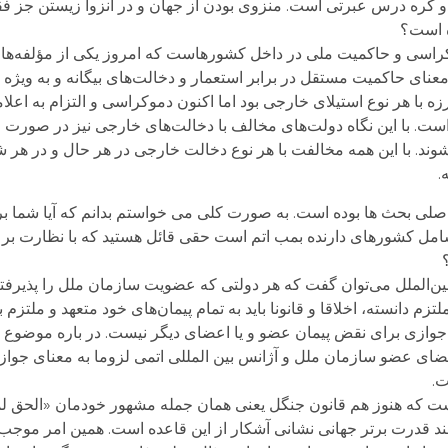
ت دو کره درس عبرتی است. منزوی بودن از جهان و در انزوا زیستن جز 
ه است؟
راسی و حاکمیت ملی در داخل کشورهاست که امروز یکی از مؤلفه‌های 
نای حاکمیت مستقل در برابر استعمار و دخالت‌های بیگانه و به ویژه 
 با هر نوع استیلای خارجی بود اما اکنون دموکراسی و التزام به اعلا
ت. با این نگاه دولت‌های مخالف با دخالت‌های خارجی نیز در صورت الت
د. با این همه مخالفت با هر نوع دخالت خارجی در هر حال و در هر ش
.
صلی بحث ها بوده است. به صورت کلی می خواستم بدانم که آیا شما برا
مل کشور‌های دارنده بمب اتم است حقی قائل هستید که با نظارت بر ب
‌الملل می‌توان گفت که هر دولتی که عضویت سازمان ملل را پذیرفته 
زم دانسته، اخلاقا و قانونا باید به تمام پیمان‌های خود متعهد و ملتزم 
 نبود، جوازی برای نقض پیمان عضو و یا اعضای دیگر نیست. در باره موض
ی عضو سازمان ملل و آژانس بین المللی اتمی لزوما به معنای جواز 
ت.
ست که هنوز هم قانون جنگل یعنی همان جمله مشهور خودمان «الحق لم
ند قدرت برتر جهانی نشانی آشکار از این قاعده است. همین امر موجب