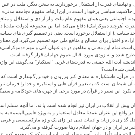
 و نهادهای قدرت از استقلال برخوردارند. به سخن دیگر، ملت در عین
بر حاکمیت سیاسی برخودار است. در این ارتباط مفهوم «جامعه مدنی» 
نه اجتماعی یعنی همان مفهوم عام ملت و از آزادی و استقلال و مناف
درت (هرچند دموکراتیک) دفاع می‌کند. اما این مجموعه (دولت-ملت) در
حد سیاسی) از استقلال برخورد است. یعنی در تصمیم گیری های سیاسی 
اراده و اختیار برای مصالح و منافع ملی خود تصمیم می‌گیرد. این معنای
ی است. تمام این معانی و مفاهیم در دو عنوان کلی و مهم «دموکراسی»
طرح شده و به زودی مورد اقبال عموم جهانیان قرار گرفته است.
شه آیت الله خمینی به قدرت‌های غربی “استکبار” می‌گویند، این واژه 
 سیاسی شده است؟
در قرآن، «استکبار» به معنای کبر ورزیدن و خودبزرگ‌پنداری است که 
 شیطان است که به تعبیر قرآن «ابی و استکبر» و خدا را فرمان نبرد 
ده نکرد. این تعبیر در قرآن در مورد برخی از چهره های خودکامه و ستم
ان پیش از انقلاب در ایران نیز انجام شده است یا نه، اما آنچه مسلم ا
 در واقع این عنوان عمدتا معادل استعمار و به ویژه «امپریالیسم» ب
دل گذاری در زبان و ادبیات دینی در ازای یک واژه مارکسیستی و غربی 
 در ایران و در جهان اسلام بارها صورت گرفته و می‌گیرد.
 البته جای تأمل دارد. آنچه مسلم است این است که یک مفهوم کهن عرب