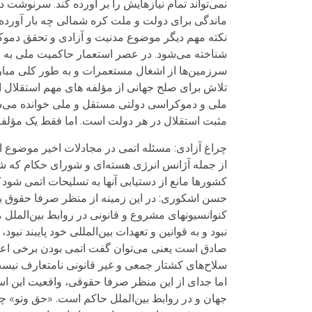
نمی‌تواند تمام نیازهایش را بر آورده کند. سرنوش
ماندگی برای دولت و ملت کره شمالی چه بار آورد
نکته مهم دیگر موضوع مدنیت و آزادی و تحقق دموک
شناخته می‌شود. در عصر استعمار حاکمیت ملی به مع
سرزمین‌ها از اشغال مستعمرات و به طور کلی مبارزه
تلاش برای صلح جهانی از مؤلفه های مهم استقلال اس
ملی و دموکراسی دولتی مستقل و ملی خوانده می‌شون
مثبت استقلال در هر دولت است. اما فقط یک مؤلفه
چراغ آزادی: مسئله اتمی در مجادلات اخیر موضوع ا
از جمله آژانس انرژی هسته‌ای و شورای حکام که شا
کشورها مانع از دستیابی آنها به تسلیحات اتمی شود؟
حسن اشکوری: در این زمینه از منظر صرفا حقوق بین
کنوانسیونهای مشروع و قانونی در روابط بین‌الملل ملت
نبود و به قوانین و تعهدات بین‌المللی خود پایبند
صادق است یعنی می‌توان گفت اتمی بودن برخی اعضا
سلاح‌های کشتار جمعی و غیر قانونی نامتعارف نیس
اما جدای از این منظر صرفا حقوقی، واقعیت این ا
جهان و در روابط بین‌الملل حاکم است. «حق وتو» چ