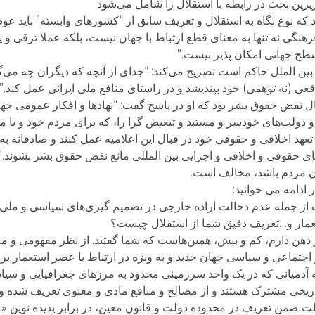
یرین بحث در رابطه با استقلال را شامل می‌شود.
 که نوع نگاه به استقلال و تعریف سابق از “کشورهای وابسته” باید عو
هنگی نه تنها به معنای قطع ارتباط با جهان نیست، بلکه عملا ترقی و 
ح جهانی امکان پذیر نیست.”
بین الملل حاکم است تصریح می‌کند: “جدای از آنچه که دیگران چه می‌گو
قعی (نه توهمی) خود بیندیشد و در راستای منافع ملی ایرانی عمل کند.”
 نقض حقوق بشر بود که او در پاسخ گفت: “نهادها و افکار عمومی جه
و دولت‌های خودسر و مستبد و تبعیض گرا را، که برای مردم خود و یا 
ه تعهد اخلاقی و حقوقی خود در قبال این اعلامیه عمل کنند و صادقانه به آ
ای حقوقی و اخلاقی و اجرایی بین المللی مانع نقض حقوق بشر بشوند.”
ان مردم باشد، مخالف است.
ادامه می خوانید:
ت از جمله عدم دخالت اراده خارجی در تصمیم گیری‌های سیاسی و ملی
تعمار و…تعریف دقیق شما از استقلال چیست؟
هن دارم، کم و بیش، همین‌هاست که شما گفتید. از نظر مفهومی و منظ
 و اجتماعی و سیاسی جهان جدید و به ویژه در ارتباط با عصر استعمار بر 
آدمیانی که در یک واحد سرزمینی محدود به مرزهای جغرافیایی و س
تاریخی مشترک هستند و از مصالح و منافع مادی و معنوی تعریف شده و 
لت ضمن تعریف در محدوده دولت و قانون معین، در برابر پدیده نوین