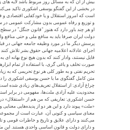
بیش از آن که به مسائل روز مربوط باشد لایه های ز
در بخشی از این گفتگو یوسفی اشکوری تاکید می‌کند
است که امروز استقلال و یا خودکفایی اقتصادی و فر
و توزیع و رفاه عمومی بدون مشارکت عمومی در سط
او هر چند باور دارد که هنوز “قانون جنگل” در سطح 
دولت ایران صرفا باید به منافع ملی و حتی منافع وا
پرسش دیگر ما در مورد وظیفه جامعه جهانی در قبال
اجرای عادلانه اعلامیه جهانی حقوق بشر تلاش کنند 
قایل نیستند، وادار کنند که بدون هیچ نوع بهانه ای ب
صورت تخلف و یاغی گری، با استفاده از تمام ابزاره
تحریم نفتی و به طور کلی هر نوع تحریمی که به زی
متن کامل گفتگوی ما با حسن یوسفی اشکوری را در 
چراغ آزادی: از استقلال تعریف‌های زیادی شده اس
محدودیت علیه آزادی ملت‌ها، مفهومی در برابر اس
حسن اشکوری: تعاریفی که من هم از «استقلال» در ذ
«ملت» پیوند دارد و این هر دو از پدیده‌هایی معنایی
معنای سیاسی و کنونی آن، عبارت است از مجموعه 
می‌کنند و دارای علایق و تاریخ و خاطرات قومی و 
و دارای دولت و قانون اساسی واحدی هستند. این م