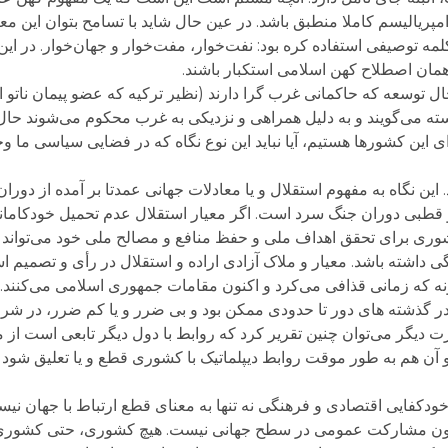
ریالیسم کاملا منطبق باشد. در عین حال شاید با تسامح بتوان این مع
مه توصیفی استفاده کره بود: نفت‌خوار، مفت‌خوار و جهان‌خوار. در ای
 همان اصطلاح کهن اسلامی استکبار باشند.
ل توسعه که حاکمانی غرب گرا دارند (نظیر ترکیه که عضو پیمان ناتو 
ابسته می‌گویند و به دلیل همراهی و نزدیکی به غرب محکوم می‌شوند حا
ین کشورها هستیم، آیا نباید این نوع نگاه که در فضایی سیاسی ما وجو
ین نگاه به مفهوم استقلال و یا معادلات جهانی عمدتا بر آمده از دورا
دو قطبی دوران جنگ سرد است. اگر معیار استقلال عدم تحمیل خودکامانه
وری برای تحقق اهداف ملی و حفظ منافع و مصالح ملی خود می‌تواند و 
 داشته باشد. معیار و ملاک آزادی اراده و استقلال در رأی و تصمیم ا
 که زمانی قذافی می‌کرد و اکنون مقامات جمهوری اسلامی می‌کنند. ب
در گذشته های دور تا حدودی ممکن بود و بی ضرر و یا کم ضرر، در شرا
ت دیگر می‌توان چنین تقریر کرد که روابط با دول دیگر تابعی است از 
ن هم به طور موقت روابط دیپلماتیک با کشوری قطع و یا تعلیق شود ام
ودکفایی اقتصادی و فرهنگی نه تنها به معنای قطع ارتباط با جهان نیس
دون مشارکت عمومی در سطح جهانی نیست. هیچ کشوری، حتی کشوری مان