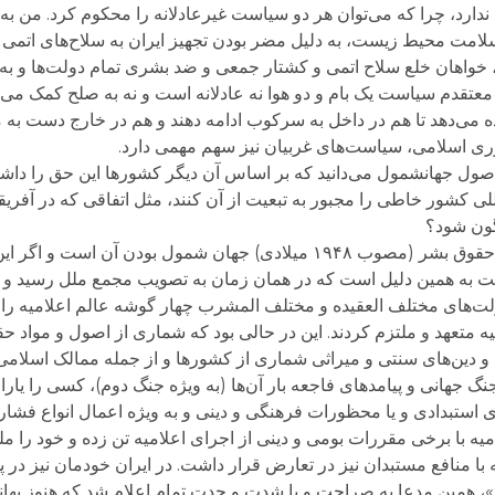
ندارد، چرا که می‌توان هر دو سیاست غیرعادلانه را محکوم کرد. من به
مت محیط زیست، به دلیل مضر بودن تجهیز ایران به سلاح‌های اتمی ب
ل، خواهان خلع سلاح اتمی و کشتار جمعی و ضد بشری تمام دولت‌ها و ب
تقدم سیاست یک بام و دو هوا نه عادلانه است و نه به صلح کمک می‌کن
می‌دهد تا هم در داخل به سرکوب ادامه دهند و هم در خارج دست به ما
ری اسلامی، سیاست‌های غربیان نیز سهم مهمی دارد.
اصول جهانشمول می‌دانید که بر اساس آن دیگر کشورها این حق را داشت
للی کشور خاطی را مجبور به تبعیت از آن کنند، مثل اتفاقی که در آفریق
گون شود؟
حسن اشکوری: اصلا فلسفه وجودی اعلامیه جهانی حقوق بشر (مصوب ۱۹۴۸ میلادی) جهان شمول ب
ست به همین دلیل است که در همان زمان به تصویب مجمع ملل رسید و 
لت‌های مختلف العقیده و مختلف المشرب چهار گوشه عالم اعلامیه را ا
ه متعهد و ملتزم کردند. این در حالی بود که شماری از اصول و مواد ح
و دین‌های سنتی و میراثی شماری از کشورها و از جمله ممالک اسلامی
نگ جهانی و پیامدهای فاجعه بار آن‌ها (به ویژه جنگ دوم)، کسی را یارا
وی استبدادی و یا محظورات فرهنگی و دینی و به ویژه اعمال انواع فشار
ه با برخی مقررات بومی و دینی از اجرای اعلامیه تن زده و خود را مل
یه با منافع مستبدان نیز در تعارض قرار داشت. در ایران خودمان نیز در 
، همین مدعا به صراحت و با شدت و حدت تمام اعلام شد که هنوز بها