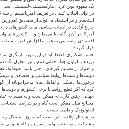
یک مفهوم نوین غربی مارکسیستی-لنینیستی، یعنی امپ
در اوائل انقلاب کسی در تعریف امپریالیسم از سه کل
استعمار و نیز استبداد می‌تواند از مصادیق امروزین
چراغ آزادی: در ادبیات سیاسی ما به کشورهای در حا
آمریکا در آن پایگاه نظامی دارد و …) کشور های و
اقتصادی و سیاسی به همراه افزایش قدرت منطقه‌ای ا
قرار گیرد؟
حسن اشکوری: قطعا باید در این مورد بازنگری شود. ا
نوزدهم تا پایان جنگ جهانی دوم و نیز معلول نگاه 
و اختیار در تصمیم گیرهای داخلی باشد، طبعا یک کش
دولت‌ها و ملت‌ها روابط سیاسی و اقتصادی و فرهنگی
برخوردهای شکلی و لفاظی های ماجراجویانه آن گونه
کرد که اگر قطع روابط با برخی کشورها و دولت‌ها 
جهانی، چنین کاری نه ممکن است و نه مفید. به عبار
مصالح ملل. ممکن است گاه و در شرایط استثنایی و آ
ایدئولوژیک و دایمی نیست.
در هرحال واقعیت این است که امروز استقلال و یا خ
پیشرفت و توسعه و تولید و توزیع و رفاه عمومی ب