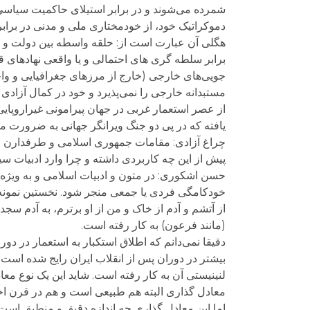
شمرده می‌شوند و در برابر استیلای حاکمیت سیاسی
دموکراتیک خود، از خودمختاری ملی و مدنی در برا
هگلی آن عبارت است از: حلقه واسطه بین دولت و بد
برابر سلطه گری های احتمالی و یا واقعی نهادهای ق
جویی‌های خارجی (خارج از مرزهای جغرافیایی و وا
مستبدانه خارجی را نمی‌پذیرد و خود در کمال آزادی 
از عصر استعمار غربی در جهان پیرامونی غیراروپای
یافته که در پی دو جنگ ویرانگر جهانی به ضرورت م
چراغ آزادی: مقامات جمهوری اسلامی و طرفدارن اندی
پیش از این چه کاربردی داشته و چرا وارد ادبیات
حسن اشکوری: در متون و ادبیات اسلامی و به ویژه 
خودکامگی فردی یا جمعی منجر شود. نخستین نمونه آن
از آتشم و آدم از خاک و من از او برترم، به آدم سج
(مانند فرعون) به کار رفته است.
دقیقا نمی‌دانم که اطلاق استکبار به استعمار در دور
بیشتر در دوران پس از انقلاب ایران رایج شده است.
لنینیستی آن به کار رفته است. شاید این یک نوع معا
معادل گذاری البته هم طبیعی است و هم در قرن اخیر
اما این معادل گذاری چه اندازه دقیق و منطبق است،