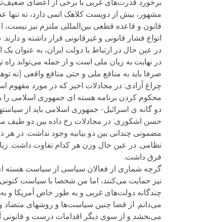
برخورد قدرت‌های غربی با برخی از اعضای ضعیف‌ت
مشهور، بیش از دویست کلاهک اتمی دارد، نه تنها عض
قانون و قاعده قطعی بین‌المللی ملتزم نیز نیست، 
انواع فشار قانونی و غیرقانونی قرار داشته و دار
در عین حال در ارتباط با دولت ایران، به عنوان یک 
در نهایت به زیان ملی است و از جمله می‌تواند راه ت
صرفا باید به منافع ملی و حتی منافع واقعی (نه توه
چراغ آزادی: در مجادلات اخیر که در مورد مفهوم ا
محکوم کردن برنامه هسته ای جمهوری اسلامی را همر
دو گانه ی اسرائیل- جمهوری اسلامی باید از سیاسته
حسن اشکوری: در مجادلات رخ داده بین دو طیف مورد 
مضمونی چندانی بین دو بیانیه وجود نداشت. در هر 
نظامی. در عین حال وزن هر کدام تفاوت داشت. زبان
فرق داشت.
گرچه شماری از فعالان سیاسی از سیاست هسته ای ا
نیز حمایت می‌کنند، اما من شخصا با سیاست کنونی
چندگانه دولت‌های غربی و به طور خاص آمریکا و به و
می‌دانم. از قضا چنین سیاست‌ها و روشهای متضاد 
می‌بخشد و از سوی دیگر اقدامات درست و قانونی آژ