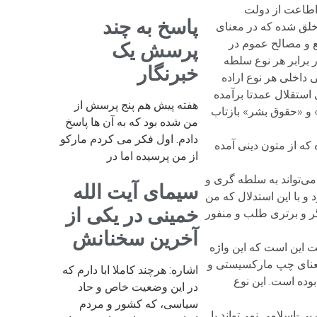
 اطاعت از دولت
پاسخ به چند
خلق شده که در معنای
ع و مصالح عموم در
پرسش یک
 برابر هر نوع سلطه
خبرنگار
داخلی هر نوع اراده
 استقلال عمدتا برآمده
هفته پیش هم پنج پرسش از
 و «حقوق بشر» بازتاب
من شده بود که به آن ها پاسخ
دادم. اول فکر می کردم مارکو
که از متون دینی آمده
از من پرسیده اما در
می‌تواند به سلطه گری و
سیمای آیت الله
و با این استدلال که من
خمینی در یکی از
گر و برتری طلب و منفور
آخرین سخنانش
ست این است که این واژه
ه معنای چپ مارکسیستی و
اشاره: هرچند کاملا ابا دارم که
بوده است. این نوع
در این وضعیت خاص و حاد
سیاسی، که کشور و مردم
ی-اسلامی نمی‌تواند با