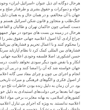
هرحال دوگانه ای ذیل عنوان «اسرائیل-ایران» وجود 
خواه و دموکرات و حقوق بشری و طرفدار صلح و سلا
جهان با آن مخالفم، و در همان حال و به همان دلی
جنگ‌طلب و متجاوز و قانون شکن اسرائیل هستم و مع
دست کسانی چون حاکمان تهران و طالبان و القاعده 
هرحال در زمینه بن بست های موجود در مهار جمهو
چراغ آزادی: آیا اصول اعلامیه جهانی حقوق بشر را 
را محکوم کنند و با اعمال تحریم و فشارهای بین‌الم
فشارهای بین المللی کمک کرد تا نظام آپارتاید سرن
انکار و یا نقض شود دیگر سودی نخواهد داشت. در
جهان خواسته شد که آن را امضا کنند و در پی آن دو
انجام و اجرای بی چون و چرای مفاد سی گانه اعلامی
از اصول فکری و الگوهای فرهنگی و میراث تاریخی 
بود. در آن زمان به دلیل زنده بودن خاطرات تلخ دو ج
نبود اما بعدها برخی دولت‌های استبدادی به دلیل خ
کشورهای اسلامی، به بهانه مغایرت برخی مواد اعلامی
اعلامیه ندانستند. به ویژه که اجرای بی تنازل اعلام
«انقلاب اسلامی» و تشکیل «جمهوری اسلامی ایران»