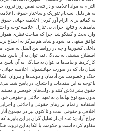
التزام به مواد اعلامیه و در نتیجه نقض روزافزون ح
به هر دلیل انسجام تئوریک و ساختار حقوقی اعلام
به گمانم برای الزام آور کردن اعلامیه جهانی حقوق 
پیامدهای و نتایج اجرای بی تنازل اعلامیه توجه و احت
وارد بحث و گفتگو شد. چرا که مباحث نظری همواره و
توافق منتهی می‌شود و شاید هم هرگز به اجماع نرسد.
داخلی کشورها و چه در روابط بین الملل به صلح، ام
اصطلاح پیشینی به سادگی نمی‌توان به آن پاسخ مثبت
کارکردها و پیامدها می‌توان به سادگی به آن پاسخ مث
نشان داد که در صورت جهانشمولی اعلامیه جهانی حق
جنگ و خصومت بین آدمیان و دولت‌ها و پیروان افکا
با توجه به این مقدمات و احتجاج، در پاسخ شما می‌ت
حقوق بشر تلاش کنند و دولت‌های خودسر و مستبد و ت
بدون هیچ نوع بهانه‌ای به تعهد اخلاقی و حقوقی خود 
استفاده از تمام ابزارهای حقوقی و اخلاقی و اجرایی
اخلاقی و حقوقی است و تا کنون نیز در مجموع آثار
چراغ آزادی: عده ای از تحلیل گران بر این باورند که
مقاوم کرده است و حکومت با اتکا به این ثروت هنگف