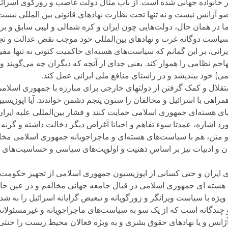
ر خانواده جهانی شده است. از باب مثال دولت غاصب و زورگوی اسرائ
و آژانس نیست و نه تنها تحت نظارت نهادهای قانونی بین المللی نیست 
اما در همان حال، دولت‌هایی چون ایران و کره شمالی و لیبی سابق و ب
ند. سیاست دوگانه غرب و نهادهای بین‌المللی خود موجب نقض عدالت و 
ایرانی، بر این گمانم که سیاست‌های هسته‌ای حاکمیت کنونی نه تنها مف
هاجم نظامی را هموار کند. یعنی جدای از آنچه که دیگران چه می‌گویند و
می) خود بیندیشد و در راستای منافع ملی ایرانی عمل کند.
ستقلال و کمک گرفتن از دولتهای خارجی برای مبارزه با جمهوری اسلام
اهی با اسرائیل و مخالفان را ستون پنجم دشمن خواندند. آیا اپوزیس
ای هسته‌ای جمهوری اسلامی حمایت کنند و فشار بین‌المللی علیه ایران
اشاره، عمدتا سوء تفاهم و احیانا اَغراض دیگر دخالت داشته و گرنه 
دو متن، هم با سیاست‌های هسته‌ای و ماجراجویانه جمهوری اسلامی مخا
 و ادبیات نیز بر اساس ذهنیت و اولویت‌های سیاسی و حساسیت‌های تنظ
یران و حتی کسانی از اپوزیسیون جمهوری اسلامی از تجهیز حکومت ای
 هسته ای جمهوری اسلامی در قبال جامعه جهانی مخالفم و در عین حا
یژه با سیاست ویرانگر و زورگویانه و تبعیض گرایانه اسرائیل را به شد
و چندگانه است که از یک سو به سیاست‌های ماجراجویانه و غیرمسئولا
انس و یا نهادهای حقوق بشری و به ویژه فعالان محیط زیست را خنثی و