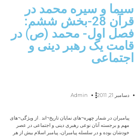
سیما و سیره محمد در
قرآن 28-بخش ششم:
فصل اول- محمد (ص) در
قامت یک رهبر دینی و
اجتماعی
دسامبر 21, 2011
Admin
پیامبران در شمار چهره¬های نمایان تاریخ¬اند . از ویژگی¬های
مهم و برجسته آنان نوعی رهبری دینی و اجتماعی در عصر
خودشان بوده و در سلسله پیامبران، پیامبر اسلام بیش از هر