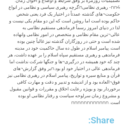
تصمیمیات روزمره بر وفق شرایط و اوضاع و احوال زمان.
nn4- رهبری نظامیnگرچه رهبری سیاسی و نظامی در انواع
حکومت¬های گذشته عمدتاً در اختیار یک فرد یعنی شخص
حاکم بوده است اما روشن است که این دو مقام یکی نیست و
لذا در دنیای امروز رسماً فرماندهی مستقیم نظامی به
عالی¬ترین مقام نظامی و متخصص در امور نظامی وانهاده
شده است و حتی در روزگاران گذشته نیز غالباً چنین بوده
است. پیامبر اسلام در طول ده سال حاکمیت خود در مدینه
فرماندهی و رهبری مستقیم سپاه اسلام را بر عهده داشت، هر
چند که خود همیشه در درگیری¬ها و جنگها شرکت نداشت اما
فرماندهی عالی در اختیار خود او بود.nبر وفق گزارش¬های
قرآن و منابع سیره و تواریخ، پیامبر اسلام در رهبری نظامی نیز
فوق¬العاده بود و از اندیشه و تدبیر و دقت و مهارت کافی
برخوردار بود و بویژه رعایت اخلاق و مقررات و قوانین مقبول
و مشروع زمان سرلوحه سیاست و رفتار نظامی او بوده
است. nnnnnnnnnnnn
Share: