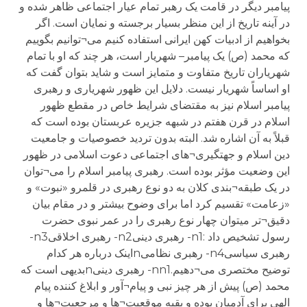
پیامبر دیگر در قامت یک رهبر تمام عیار اجتماعی ظاهر شده و
در آینه تاریخ از این منظر بسیار برجسته و نمایان است. اگر
بخواهیم از ادبیات کهن ایرانی استفاده کنیم می¬توانیم بگوییم
که محمد (ص) یک پیامبر– شهریار است، هر چند که او با تمام
شهریاران تاریخ متفاوت و متمایز است و شاید بتوان گفت که
او اساساً شهریار نیست. دلایل این ظهور شهریاری و رهبری
پیامبر اسلام نیز به مقتضای شرایط خاص در مقطع ظهور
اسلام در قرن هفتم در شبهه جزیره عربستان بوده است که
قبلاً به آن اشاره شد. البته بدون تردید خصوصیات و جامعیت
دین اسلام و جهتگیری¬های اجتماعی دعوت اسلامی در ظهور
این وضعیت مؤثر بوده است. رهبری پیامبر اسلام را می¬توان
در یک طبقه¬بندی کلان به دو نوع رهبری در قلمرو «نبوت» و
«زعامت» تقسیم کرد اما برای وضوح بیشتر و در مقام بیان
دقیق¬تر میتوان چهار نوع رهبری را در عمر نبوی حضرت
رسول تشخیص داد :n1- رهبری دینیn2- رهبری اخلاقیn3-
رهبری سیاسیn4- رهبری نظامیnاینک درباره هر کدام
توضیح مختصری می¬دهیم.nn1- رهبری دینیnبدیهی است که
محمد (ص) پیش از هر چیز نبی و پیام¬آور و ابلاغ کننده پیام
الهی برای آدمیان بوده و بقیه موقعیت¬ها و مرجعیت¬ها و