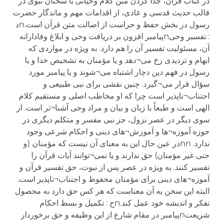
در کتاب قرآن، جدا کردن متن کلام وحیانی با سخنان نبوی در
قالب حدیث قدسی و عادی، از اقدامات مهم و ماندگار حضرت
رسول در بخش حفظ و حراست از اصالت متن قرآن است.nد
: تفسیر وحیnپیامبر افزون بر دریافت وحی و ابلاغ وفادارانه
آن، مسئولیت تفسیر آن را هم دارد. به ویژه در مواردی که
ابهام و تردیدی رخ می¬دهد و یا مؤمنان به تشخیص خدا و یا
رسول در فهم دین دچار اشتباه می¬شوند و یا پیامبر مورد
سؤال قرار می¬گیرد. چنین نقشی برای نبی طبیعی و
اجتناب¬ناپذیر است چرا که او مخاطب اصلی و مستقیم کلام
الهی است و طبعاً با زبان و بیان و مراد وحی آشنا¬تر است. از
سوی دیگر در عصر نزول، جز نبی مفسر و متکلم دیگری در
حوزه آموزه¬ها و آموزش¬های دینی و احکام شرعی وجود
ندارد. nnدر عین حال این به معنای آن نیست که مؤمنان (و
حتی غیر مؤمنان) حق ندارند و یا نمی¬توانند آیات قرآن را
تفسیر کنند. به ویژه در عصر پس از نبوت، حق تفسیر قرآن و
آموزه¬های دینی برای مؤمنان محفوظ و اجتناب¬ناپذیر است.
البته این سخن به آن معناست که هر کس حق دارد به محصول
تفکر و اندیشه خود عمل کند.nح : تکمیل و بسط احکام
شریعتnپیامبر در مقام شارع از این وظیفه و حق برخوردار