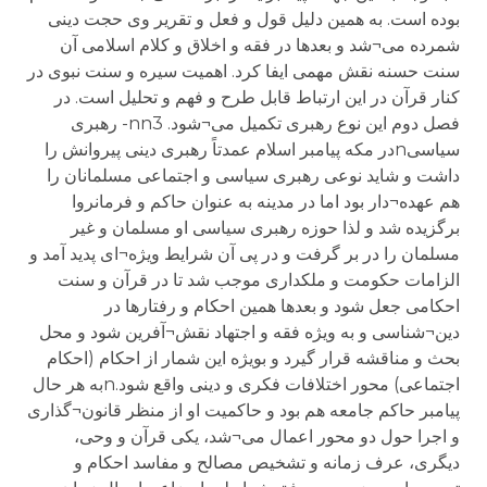
بوده است. به همین دلیل قول و فعل و تقریر وی حجت دینی
شمرده می¬شد و بعدها در فقه و اخلاق و کلام اسلامی آن
سنت حسنه نقش مهمی ایفا کرد. اهمیت سیره و سنت نبوی در
کنار قرآن در این ارتباط قابل طرح و فهم و تحلیل است. در
فصل دوم این نوع رهبری تکمیل می¬شود. nn3- رهبری
سیاسیnدر مکه پیامبر اسلام عمدتاً رهبری دینی پیروانش را
داشت و شاید نوعی رهبری سیاسی و اجتماعی مسلمانان را
هم عهده¬دار بود اما در مدینه به عنوان حاکم و فرمانروا
برگزیده شد و لذا حوزه رهبری سیاسی او مسلمان و غیر
مسلمان را در بر گرفت و در پی آن شرایط ویژه¬ای پدید آمد و
الزامات حکومت و ملکداری موجب شد تا در قرآن و سنت
احکامی جعل شود و بعدها همین احکام و رفتارها در
دین¬شناسی و به ویژه فقه و اجتهاد نقش¬آفرین شود و محل
بحث و مناقشه قرار گیرد و بویژه این شمار از احکام (احکام
اجتماعی) محور اختلافات فکری و دینی واقع شود.nبه هر حال
پیامبر حاکم جامعه هم بود و حاکمیت او از منظر قانون¬گذاری
و اجرا حول دو محور اعمال می¬شد، یکی قرآن و وحی،
دیگری، عرف زمانه و تشخیص مصالح و مفاسد احکام و