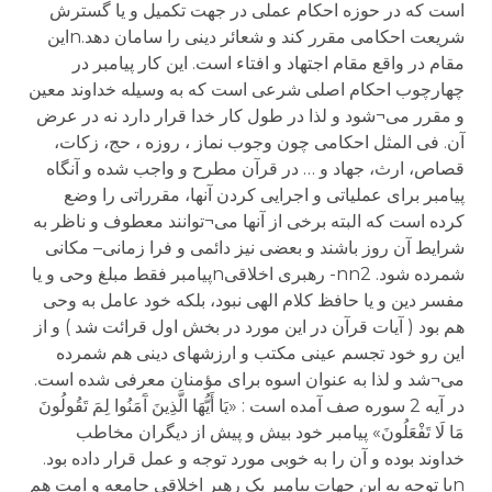
است که در حوزه احکام عملی در جهت تکمیل و یا گسترش
شریعت احکامی مقرر کند و شعائر دینی را سامان دهد.nاین
مقام در واقع مقام اجتهاد و افتاء است. این کار پیامبر در
چهارچوب احکام اصلی شرعی است که به وسیله خداوند معین
و مقرر می¬شود و لذا در طول کار خدا قرار دارد نه در عرض
آن. فی المثل احکامی چون وجوب نماز ، روزه ، حج، زکات،
قصاص، ارث، جهاد و … در قرآن مطرح و واجب شده و آنگاه
پیامبر برای عملیاتی و اجرایی کردن آنها، مقرراتی را وضع
کرده است که البته برخی از آنها می¬توانند معطوف و ناظر به
شرایط آن روز باشند و بعضی نیز دائمی و فرا زمانی– مکانی
شمرده شود. nn2- رهبری اخلاقیnپیامبر فقط مبلغ وحی و یا
مفسر دین و یا حافظ کلام الهی نبود، بلکه خود عامل به وحی
هم بود ( آیات قرآن در این مورد در بخش اول قرائت شد ) و از
این رو خود تجسم عینی مکتب و ارزشهای دینی هم شمرده
می¬شد و لذا به عنوان اسوه برای مؤمنان معرفی شده است.
در آیه 2 سوره صف آمده است : «يَا أَيُّهَا الَّذِينَ آَمَنُوا لِمَ تَقُولُونَ
مَا لَا تَفْعَلُونَ» پیامبر خود بیش و پیش از دیگران مخاطب
خداوند بوده و آن را به خوبی مورد توجه و عمل قرار داده بود.
nبا توجه به این جهات پیامبر یک رهبر اخلاقی جامعه و امت هم