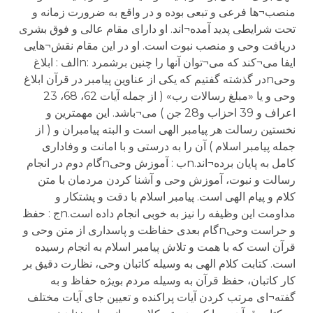
منصب¬ها فرعی و تبعی بوده و در واقع به ضرورت زمانه و
تحت شرایطی پدید آمده¬اند. او دارای مقام عالی و فوق بشری
دریافت وحی و منصب نبوت است. او در این مقام نقش¬هایی
ایفا می¬کند که می¬توان آنها را چنین برشمرد :nالف : ابلاغ
وحیnدر گذشته گفتیم که یکی از عناوین پیامبر در قرآن ابلاغ
وحی و یا «مبلغ رسالات رب» ( از جمله آیات 62، 68، 23
اعراف و 39 احزاب و28 جن ) می¬باشد. این مهمترین و
نخستین رسالت هر پیامبر الهی است و البته پیامبران و ( از
جمله پیامبر اسلام ) آن را به درستی و با امانت و وفاداری
کامل به پایان برده¬اند.nب : آموزش وحیnگام دوم در انجام
رسالت و نبوت، آموزش وحی و آشنا کردن مردمان با متن
کلام و پیام الهی است. پیامبر اسلام با دقت و پشتکار و
مداومت این وظیفه را نیز به خوبی انجام داده است.nج : حفظ
و حراست وحیnگام بعدی حفاظت و پاسداری از متن وحی و
قرآن است که با همت و تلاش پیامبر اسلام به انجام رسیده
است. کتابت کلام الهی به وسیله کاتبان وحی، نظارت دقیق بر
کار کاتبان، حفظ قرآن به وسیله مردم بویژه حفاظ و به
گفته¬ای مرتب کردن آیات پراکنده و تعیین جای آیات مختلف