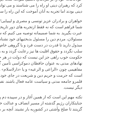
کرد که رهبران دینی او راه را می شناسند و می توان
دینی بودند اما تجربه به آنان آموخت که این راه ر
خواهران و برادران عزیز تونسی و مصری و لیبیایی! 
شما فراهم است که نه فقط ازتجربه های دور تاریخ
عبرت بگیرید. به شما صمیمانه توصیه می کنیم که 
مسئولان، مردم دین را مسئول بدبختیهای خود نشناس
مبذول دارید تا قدرت در دست فرد و یا گروهی خاص 
سلب نگردد و حقوق اقلیت ها نیز رعایت گردد و به 
حکومت خوب راهی جز این نیست که دولت در هر حال 
نهادهای مدنی به عنوان حافظان دموکراسی تأمین گ
مفاهیمی چون «الراعی و الرعیه» و یا «دارلاسلام»
است که حرمت و حریم دین و شریعت در جای خود مح
قلمرو جامعه مدنی و سیاست عامه فعال باشند. نفی
دیگر نیست.
نکته مهم این است که از همین آغاز و در سپیده دم 
جنایتکاران رژیم گذشته از مسیر انصاف و عدالت خار
گزینند تا صلح وآشتی در کشوربه بار نشیند. آنچه ب