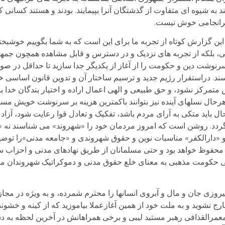
ند به شیوه ای متفاوت از گذشتگان آنرا بپیمایند. بودند و هستند کسان
ا سرانجامی خوش نیست.
این گزارش کوتاه از تجربه ما برای این است که به شما بگوییم خوشبخ
ی، بلکه از تجربه های نزدیک و در دسترس و قابل مشاهده همچون جمه
سرنوشت دین و حکومت را از آغاز از یکدیگر جدا سازید تا حداقل در 
ند. دراستقرار رژیم جدید و ترسیم ساختار آن و تدوین قانون اساسی 
متمرکز نشود، و حق طبیعی و الهی اعمال اراده و اختیار بندگان خدا ب
هرحال نسلهای آینده نیز بتوانند باکمترین هزینه بر سرنوشت خویش مس
باید متکی به آرای مردم باشد، تفکیک و تعادل قوا رعایت شود، آزا
ردد. روشن است که امروز مردمان خود را «شهروند» می شناسند نه «ر
 و «دارالکفر» مناسبات نوین و حقوق شهروندی و «جامعه مدنی»را توضی
فوظ خواهد بود و حتی مسلمانان از طریق نهادهای مدنی و احزاب سی
 حکومت مذهبی به معنای خلع حقوق مدنی و دموکراتیک شهروندان مسلم
پیروزی جان و مال و آبروی انسانها را محترم شمرده، و به ویژه در مج
ج نشوید و به ملت خود از همین آغازعملا بیاموزید که از کینه و خشون
ر معمرالقذافی رهبر مستبد لیبی و برخی همراهانش در آخرین لحظه به 