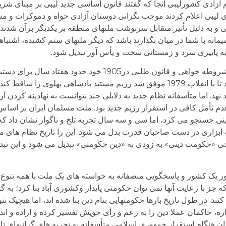
 آزادی کشورلیبی آنجا که گفتند قانون اساسی جدید لیبی بر مبنای شر
دی لیبی اعلام کردند موجب نگرانی دوستان آزادی خواه و دموکرات و م
 و به دلیل تأثیر متقابل سرنوشت ملتهای منطقه بر یکدیگر برآن شدند 
یمانه با شما در میان بگذارند باشد که دیگر ملتهای ستم کشیده، اشتباها
د به پاییزی سرد و زمستانی سخت و یأس آور تبدیل شود.
ملت بزرگ ایران نیز پس از عبور از جنبش ناتمام مشروطه خواهی و قانون طلبی در905
انسانی خویش کوشید و متحمل هزینه های بسیار شد تا با انقلاب 1979 موفق شد رژیم مستبد پادشاهی
نهد. اما متأسفانه نظام جدید به دلایلی چند نتوانست به نهادینه کردن 
دم تأمل کافی در استقرار رژیم جدید بود. ملت مسلمان ایران بر اساس
نی جستجو می کرد، اما سی و سه سال تجربه تلخ و ناگوار نشان داد 
ابزاری در دست صاحبان قدرت بدل می شود. این را تاریخ نظام های م
یخی «حکومت دینی» به زودی به «دین حکومتی» تبدیل می شود و این تبد
مور یک کشور و پاسخگویی منصفانه به خواسته های یک ملت با همه تنوع و
 جز با رعایت آنها نمی توان حکومتی پایدار وکشوری آباد بنا کرد؛ به گ
د. در طول تاریخ بارها حکومتهایی بنام دین بنا شده اند، اما هیچیک نتوان
اره، حاکمان عملا دین را به زعم و رأی خویش تفسیر کرده و اراده و 
ران هنگام استقرار جمهوری اسلامی متأسفانه به تجربه های گرانبهای تا