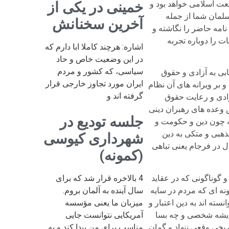
یعت اسلامی خواهد بود و
خمینی در یکی از
سلمان شما از جمله
آخرین سخنانش
نامه حاضر را نگاشته و
ت را دوباره تجربه
اشاره: هرچند کاملا ابا دارم که
در این وضعیت خاص و حاد
سیاسی، که کشور و مردم
1 خود حدود هفتاد سال برای دستیابی به آزادی و حقوق
ایران مورد تجاوز خارجی قرار
 پهلوی را ساقط کند و بر ویرانه های آن نظام
گرفته اند و
آزادی و رعایت حقوق
 وعده های رهبران دینی
جلسه تودیع در
که چون دین و حکومت و
ذهبی و متکی به دین
شهرداری کیوسی
ل در فرجام یعنی تباهی
(کمونه)
 گوناگونی که در عقاید
4 بالاخره قرار شد که برای
ونه ای که مردم در سایه
سال آینده به آلمان بروم.
سته اند به دین اعتبار و
میزبان ما یعنی مؤسسه
اندیشه شخصی و چه بسا
آمریکایی نتوانست جایی
ریخی وقعی ننهاد و گمان
مناسب برای من پیدا کند و به