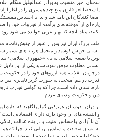
سخنان اخیر منسوب به برادر عبدالجلیل هنگام اعلام
یا شخصا لغو قانون منع چند همسری را در آغاز آزا
امضا کنندگان این نامه شد و لذا با احساس همبستگی
پاره ای از آموخته های برآمده از تجربیات خود را صم
نکنند، مبادا آنچه که بهار عربی خوانده می شود زو
نوین با صبغه اسلامی به نام «جمهوری اسلامی» بنیاد 
انسانی مطلوب موفق شود. شاید یکی از این دلایل ع
درجریان انقلاب، همه آرزوهای خود را در حکومت دی
قدرت در هم آمیخت، به صورت گریز ناپذیری دین به 
بارها نشان داده است. چرا که به گواهی تجارب تار
دین و حکومت و دنیای مردم.
برادران ودوستان عزیز! بی گمان آگاهید که اداره ا
و اندیشه های آن وجود دارد، دارای اقتضائاتی است که
آن با آزادی واحساس امنیت و در پناه عدالت زندگی کنن
به انسان سعادت و آسایش ارزانی کنند. چرا که همو
خودکامانه خود را بر مردمان تحمیل نمودند. ملت ای