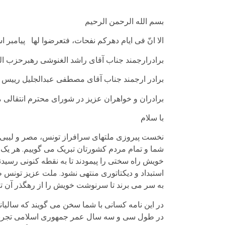
بسم الله الرحمن الرحیم
الا انّ فی ایام دهرکم نفحات، فتعرضوا لها پیامبر ا
برادرارجمند جناب آقای راشد الغنوشی رهبرحزب ا
برادر ارجمند جناب آقای مصطفی عبدالجلیل رییس ش
برادران و خواهران عزیز در شورای محترم انتقالی
با سلام
نخست پیروزی ملتهای سرافراز تونس، مصر و لیبی را 
شما و تمام مردم کشورتان تبریک می گوییم. هر یک ا
خویش راه سختی را پیمودند تا به نقطه کنونی رسید
استبداد و دیکتاتوری منتهی نشود. ملت عزیز تونس طع
به سر می برند تا سرنوشت خویش را از رهگذر آن تعی
در این نامه کسانی با شما سخن می گویند که سالیان
در طول سی و سه سال عمر جمهوری اسلامی تجربه اندو