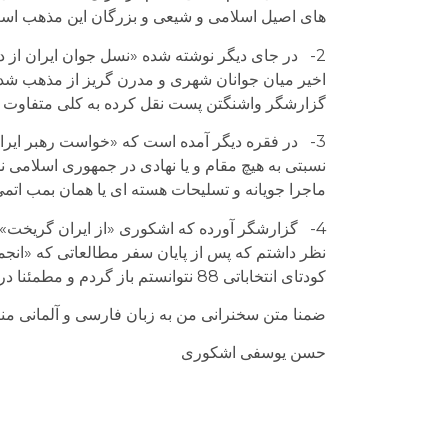
های اصیل اسلامی و شیعی و بزرگان این مذهب اس
2- در جای دیگر نوشته شده «نسل جوان ایران از دی
اخیر میان جوانان شهری و مدرن گریز از مذهب شدت 
گزارشگر واشنگتن پست نقل کرده به کلی متفاوت
3- در فقره دیگر آمده است که «خواست رهبر ایران
نسبتی به هیچ مقام و یا نهادی در جمهوری اسلامی ن
ماجرا جویانه و تسلیحات هسته ای یا همان بمب اتمی 
4- گزارشگر آورده که اشکوری «از ایران گریخت»
نظر داشتم که پس از پایان سفر مطالعاتی که «انجمن 
کودتای انتخاباتی 88 نتوانستم باز گردم و مطمئنا در اولین فرصت مساعد به وطن باز خواهم گشت.
ضمنا متن سخنرانی من به زبان فارسی و آلمانی من
حسن یوسفی اشکوری