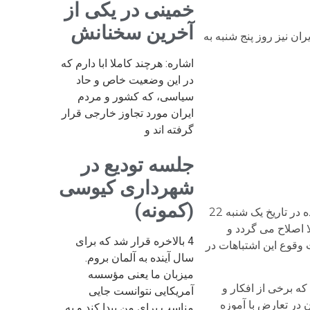
خمینی در یکی از
آخرین سخنانش
ان نیز روز پنج شنبه به
اشاره: هرچند کاملا ابا دارم که
در این وضعیت خاص و حاد
سیاسی، که کشور و مردم
ایران مورد تجاوز خارجی قرار
گرفته اند و
جلسه تودیع در
شهرداری کیوسی
(کمونه)
در ترجمه فارسی مقاله «دولت احمدی نژاد، مخرب ترین تاریخ» انتشار یافته انگلیسی آن در «واشنگتن پست» و منتشر شده در تاریخ یک شنبه 22
ا اصلاح می گردد و
4 بالاخره قرار شد که برای
 وقوع این اشتباهات در
سال آینده به آلمان بروم.
میزبان ما یعنی مؤسسه
ه برخی از افکار و
آمریکایی نتوانست جایی
 در تعارض با آموزه
مناسب برای من پیدا کند و به