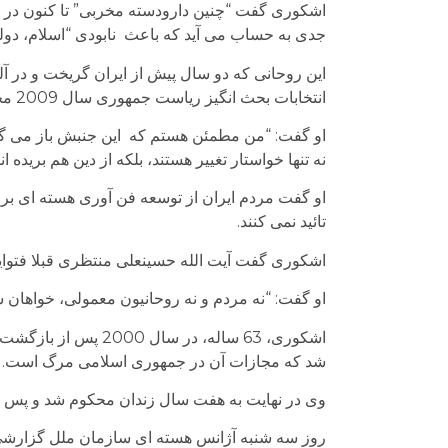
اشکوری گفت “چنین دارودسته مخربی” تا کنون در ا
جدی به حساب می آید که باعث نابودی “اسلام، دو
این روحانی که دو سال پیش از ایران گریخت و در
انتخابات بحث انگیز ریاست جمهوری سال 2009 مجددا اوج خواهد گرفت.
او گفت: “من مطمئن هستم که این جنبش باز می گرد
نه تنها خواستار تغییر هستند، بلکه از دین هم بریده اند
او گفت مردم ایران از توسعه فن آوری هسته ای بر
تائید نمی کنند.
اشکوری گفت آیت الله حسینعلی منتظری قبلا فتوایی
او گفت: “نه مردم و نه روحانیون معمولی، خواهان س
اشکوری، 63 ساله، در
شد که مجازات آن در جمهوری اسلامی مرگ است.
وی در نهایت به هفت سال زندان محکوم شد و پس از چ
روز سه شنبه آژانس هسته ای سازمان ملل گزارشی ر