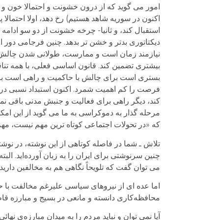
امور می گوید که از درون خشونت و احتمالا خون و 
اکنون در سوریه شاهد هستیم) رخ دهد، اولا احتمالا 
استقبال کند، و ثانیا- چرخه خشونت از دو سو ادام
دیکتاتوری بدتر و خشن تر بدهد. چنین فرجامی دور ا
نیازمند زمان است و ممارست، طولانی شدن چالش با
بیشتری تضمین کند. قانون اساسی فعلی، با همه تنا
بستری است برای چالش با حاکمیت و راهی است برا
فرصت را کم اهمیت شمرد. اکنون استبداد نسبی در 
کند، دیگر راهی برای فعالیت و جنبش مدنی باقی نمی
مرحله گذار به دموکراسی به ما می گوید از این امک
که «در تحولات اجتماعی کوتاه ترین مهم نیست، م
تلاش ـ شما در فاصله کوتاهی از اين نوشته، در نو
چنين سرنوشتی برای ايران را به زبان آورده‌ايد. ا
می توان گفت که تلويحاً نگاهی هم به مخالفين داريد.
اما عده ای از نیروهای سیاسی علیرغم مخالفت با حم
محافظه‌کاری دانسته و مانعی در بسیج و مبارزه قاط
آيا نمی توان و نبايد مردم را به ميدان مبارزه‌ی نها