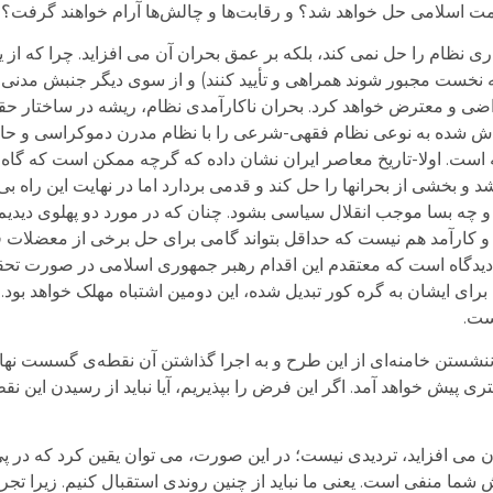
مت اسلامی حل خواهد شد؟ و رقابت‌ها و چالش‌ها آرام خواهند گرفت؟
 نظام را حل نمی کند، بلکه بر عمق بحران آن می افزاید. چرا که از
ه نخست مجبور شوند همراهی و تأیید کنند) و از سوی دیگر جنبش مدنی 
ضی و معترض خواهد کرد. بحران ناکارآمدی نظام، ریشه در ساختار ح
تلاش شده به نوعی نظام فقهی-شرعی را با نظام مدرن دموکراسی و ح
جه است. اولا-تاریخ معاصر ایران نشان داده که گرچه ممکن است که گا
باشد و بخشی از بحرانها را حل کند و قدمی بردارد اما در نهایت این راه
و چه بسا موجب انقلال سیاسی بشود. چنان که در مورد دو پهلوی دیدیم. ث
 و کارآمد هم نیست که حداقل بتواند گامی برای حل برخی از معضلات 
ن دیدگاه است که معتقدم این اقدام رهبر جمهوری اسلامی در صورت تح
 احمدی نژاد در سال 88، که اکنون برای ایشان به گره کور تبدیل شده، این دومین اشتباه مهلک خ
یست.
ب‌ننشستن خامنه‌ای از اين طرح و به اجرا گذاشتن آن نقطه‌ی گسست نه
ی پيش خواهد آمد. اگر اين فرض را بپذيريم، آيا نبايد از رسيدن اين نق
می افزاید، تردیدی نیست؛ در این صورت، می توان یقین کرد که در پ
ما منفی است. یعنی ما نباید از چنین روندی استقبال کنیم. زیرا تجر