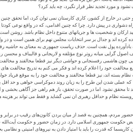
شود و مورد تجديد نظر قرار نگيرد، چه باید کرد؟
حتی در خارج از کشور، کاری کارستان نمی توان کرد، اما تحقق چنین 
 دشواری در پیش دارد. چرا که چنین اقدامی، که در واقع نوعی کودتا 
أیید ارکان و شخصیت ها و جریانهای متنوع داخل نظام باشد. روشن است
ده کرده اند و جدال بر سر انتخابات مجلس نهم برای همین است و در و
بادآورده پول نفت است. حذف ریاست جمهوری به معنای به حاشیه رفت
ف اصول گرایی میانه روتر نوع مؤتلفه و لاریجانی و قالیباف و محسن رض
ی چون هاشمی رفسنجانی و حواشی دیگر نیز قطعا مخالفند و مخالفت خ
 مخالفت خود را اعلام کرده اند و فکر می کنم به تدریج مخالفت های 
 نظام بسته اند، نیز قطعا مخالفند و مخالفت خود را به موقع فریاد خو
 که عملی شدن این طرح را به زیان روند دموکراسی خواهی و حد اقل به
ند تا محقق نشود. اما در صورت تحقق، باز هم راهی جز آگاهی بخشی و
روبسته نظام و حداقل رهبری ان نمی گشاید و فقط می تواند بر هزینه ها
ضور مردم، همچنین به قصد از ميان بردن کانون‌های رقيب در برابر و
اقض حکومت جمهوری اسلامی دارد. در زمان حضور و حکومت آيت‌الله خم
 کاريسما که قدرت را بايد با امتياز دادن به نيروهای امنيتی و نظامی بخ