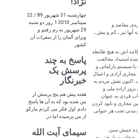
نژاد!
چهارشنبه 31 شهریور 89 / 22
سپتامبر 2010 1 روز دو شنبه
ره‌ی مقاصد و
29 شهریور به رم رفتم و
آنها نيز ـ کم و بيش ـ
ویزای آلمان را از سفرات آن
کشور
کامه اش به هیچ ظابطه
پاسخ به چند
ننده استبداد مخالفت
ا سیستم پارلمانی و
پرسش یک
 مجاری آزادی و اعمال
خبرنگار
 اکنون نقش مردم به
روز اراده ملی و
هفته پیش هم پنج پرسش از
اب فردی به عنوان
من شده بود که به آن ها پاسخ
ن مجاری و نابود کردن
دادم. اول فکر می کردم مارکو
 مدنی تحت هر عنوانی
از من پرسیده اما در
لفت گسترده جنبش سبز،
سیمای آیت الله
ری‌های بسيار حتی به