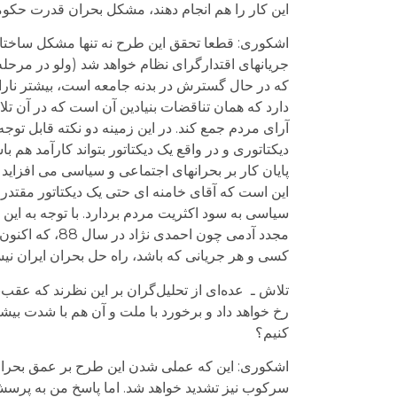
اين کار را هم انجام دهند، مشکل بحران قدرت حکو
اشکوری: قطعا تحقق این طرح نه تنها مشکل ساختاری
جریانهای اقتدارگرای نظام خواهد شد (ولو در مرحل
که در حال گسترش در بدنه جامعه است، بیشتر نارا
دارد که همان تناقضات بنیادین آن است که در آن 
آرای مردم جمع کند. در این زمینه دو نکته قابل تو
دیکتاتوری و در واقع یک دیکتاتور بتواند کارآمد هم 
پایان کار بر بحرانهای اجتماعی و سیاسی می افزاید 
این است که آقای خامنه ای حتی یک دیکتاتور مقتدر
سیاسی به سود اکثریت مردم بردارد. با توجه به ای
مجدد آدمی چون
کسی و هر جریانی که باشد، راه حل بحران ایران ن
تلاش ـ عده‌ای از تحليل‌گران بر اين نظرند که عق
رخ خواهد داد و برخورد با ملت و آن هم با شدت بيشتر
کنيم؟
اشکوری: این که عملی شدن این طرح بر عمق بحران 
سرکوب نیز تشدید خواهد شد. اما پاسخ من به پرسش ش