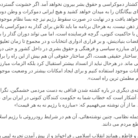
کشتار دموکراسی و حقوق بشر بیرون نخواهد آمد. اگر خشونت گسترده 
پای بیگانگان را به میدان خواهد کشید و هیچ ایرانی دموکرات و وطن دوس
ه خواهد یافت و در نهایت در صورت سقوط رژیم نیز چه بسا نظام موجود
ز ذهن نیست. به هرحال برنامه ما باید تلاش برای گذار به دموکراسی 
 حاکمیت کنونی، گرچه فرساینده است، اما می تواند دوران گذار را ب
قضات بنیادینش، و بر قراری ادواری انتخابات و در مجموع تا زمان تع
ی مبارزه سیاسی و فرهنگی و حقوق بشری در داخل کشور و حتی در داخ
ساختار حقیقی هست، اگر ساختار حقوقی آن هم بیش از این راه را بر
 ماند. در هرحال نباید از انسداد بیشتر استقبال کرد بلکه الزمات مبا
انات موجود استفاده کنیم و برای ایجاد امکانات بیشتر در وضعیت موجو 
هم مطمئن ترین راه است».
شته‌ی ديگری در باره کشته شدن قذافی به دست مردمی خشمگين، نگرانی
لبته آشکار است که خطاب شما به حکومت کنندگان کنونی در ايران برای
 ما از آن نوشته می‌فهميم که: «مبارزه با رژيم نه به هر قيمت!»
له نظامی، چنين نوشته‌هائی، آن هم در شرايط رودرروئی با رژيم اسلا
ع مردم می دانند.
ئی و قاطع ـ همانند انقلاب اسلامی ـ فراخواند و از پيش آمدن تجربه ليبی 