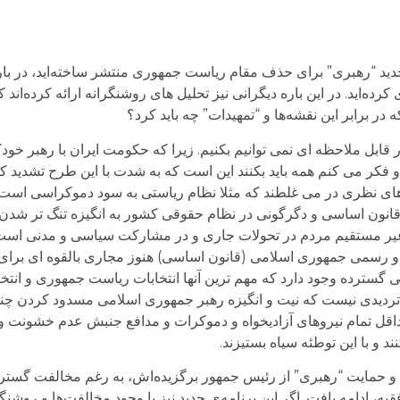
ه جديد “رهبری” برای حذف مقام رياست جمهوری منتشر ساخته‌ايد، در با
‌ايد. در اين باره دیگرانی نیز تحليل های روشنگرانه ارائه کرده‌اند که 
در برابر اين نقشه‌ها و “تمهيدات” چه بايد کرد؟
بل ملاحظه ای نمی توانیم بکنیم. زیرا که حکومت ایران با رهبر خود
 و فکر می کنم همه باید بکنند این است که به شدت با این طرح تشدید ک
ی نظری در می غلطند که مثلا نظام ریاستی به سود دموکراسی است ب
ر قانون اساسی و دگرگونی در نظام حقوقی کشور به انگیزه تنگ تر شدن
غیر مستقیم مردم در تحولات جاری و در مشارکت سیاسی و مدنی است.
رسمی جمهوری اسلامی (قانون اساسی) هنوز مجاری بالقوه ای برای ب
ترده وجود دارد که مهم ترین آنها انتخابات ریاست جمهوری و انتخ
 تردیدی نیست که نیت و انگیزه رهبر جمهوری اسلامی مسدود کردن چنی
اقل تمام نیروهای آزادیخواه و دموکرات و مدافع جنبش عدم خشونت و
د و با این توطئه سیاه بستیزند.
تلاش ـ طرح و برنامه انتخابات رياست جمهوری 88 و حمايت “رهبری” از رئيس جمهور برگزيده‌اش، به رغم مخا
ادامه يافت. اگر اين برنامه‌ی جديد نيز با وجود مخالفت‌ها و روشنگ