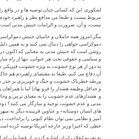
اشکوری: این که کسانی چنان توصیه ها و در واقع راه
مربوط نیست و طبعا من مدافع نظر و راهبرد خودم هس
نیست، و آن، ضرورت و الزامات جنبش مدنی است. 
مگر امروز همه حاملان و حامیان جنبش دموکراسی خ
دموکراسی خواهی را دنبال نمی کنند و به همین دلیل
روشن است که جنبش مدنی به معنایی که اکنون در ج
و سیاسی و حقوقی تحت هر عنوانی، تنها از راه مبار
به دور از هر نوع خشونت به ویژه خشونت فیزیکی مل
آن دفاع می کنم، طبعا به مقتضای راهبردم هم حاکم
ورطه خطرناک خشونت و جنگ و خونریزی بر حذر می دارم
و حداقل وظیفه هشدار را فرو نهاد) اما با همراهان
و هشدارهای عدم خشونت را به معنای ترس و وحاف
مدنی و عدم خشونت توجیه و سازگار می کنند؟ دو
های انسان دوستانه» و عناوین فریبنده دیگر به میه
آمیز و نظامی نمی توان نظام کنونی را برانداخت، د
خطی که اخیرا وزیر خارجه امریکا توصیه کرده است
به تجربه انقلاب ایران اشاره کردید. از قضا ما برای