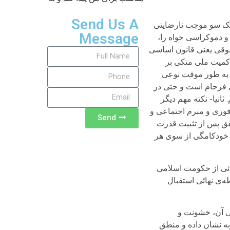
Send Us A
 یک سو موجب نارضایتی
Message
و دموکراسی خواه را،
قوقی یعنی قانون اساسی
اکمیت ملی متکی بر
ه به طور موقت نوعی
 بی فرجام است و حتی در
انیا- نکته مهم دیگر
فوری و مبرم اجتماعی و
Send
قق پس از تثبیت قدرت
واهد بود. خودکامگی از سوی هر
ائی از حکومت اسلامی
طه‌ی نهائی استقبال
ی آن، خشونت و
به نشان داده و منطق