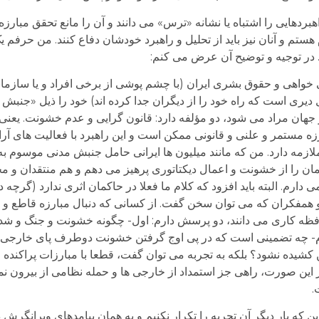
بردهایی را اشتباه یا نشانه «ترس» می دانند و آن را مانع تحقق مبارز
تم و آنان نیز باید از تحلیل و راهبرد خودشان دفاع کنند. من حرفم یک
در توجیه و توضیح آن عرض می کنم:
واهی و حقوق بشری ایران (با چشم پوشی از برخی افراد و یا سازمانه
 دیری است که راه خود را از دیگران جدا کرده اند) خود را ذیل «جنبش
هان مراد می شود، دو مؤلفه دارد: قانون گرایی و عدم خشونت. یعنی
زه مستمر و علنی و قانونی ممکن است و این راهبرد با فعالیت های آر
ازمه دارد. من که مانند میلیون ها ایرانی حامل جنبش مدنی موسوم ب
ان را از خشونت و اعمال دیکتاتوری پرهیز می دهم و هم منتقدان و مخ
. البته باید افزود که کلام ما فعلا در حاکمان اثری ندارد (گرچه در ه
 و همفکران که می توان سخن گفت. از کسانی که دنبال مبارزه قاطع و 
ظه کاری می دانند، دو پرسش دارم: اول- چگونه خشونت و جنگ و شد
م- چه تضمینی است که در پی اوج گرفتن خشونت دوطرف پای خارجی 
ن کشیده نشود؟ بلکه به تجربه می توان گفت، قطعا با مبارزات پراکنده 
ر این صورت، راهی جز استمداد از خارجی ها و حمله نظامی از بیرون نم
.
 این که بار دیگر آن تجربه را تکرار نکنیم و به همان پیامدهای ویرانگرش