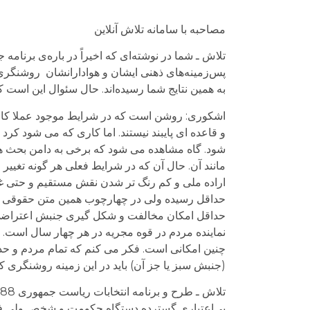
مصاحبه با سامانه تلاش آنلاین
تلاش ـ شما در نوشته‌ای که اخيراً در باره‌ی برنام
پس‌زمينه‌های ذهنی ايشان و هوادارانشان روشنگری کرده
به همين نتايج شما رسيده‌اند. حال سئوال اين است که 
اشکوری: روشن است که در شرایط موجود عملا کار قا
و قاعده ای پایبند نیستند. اما کاری که می شود کرد
شود. گاه مشاهده می شود که برخی به دامن بحث ها
مانند آن. حال آن که در شرایط فعلی هر گونه تغیی
اراده ملی و کم رنگ تر شدن نقش مستقیم و حتی 
حداقل رسیده ولی در چهارچوب همین متن حقوقی و 
حداقل امکان مخالفت و شکل گیری جنبش اعتراضی گس
نماینده مردم در قوه مجریه در هر چهار سال است.
چنین امکانی است. فکر می کنم که تمام مردم و حد
(جنبش سبز یا جز آن) باید در این زمینه روشنگری کنن
بی‌اعتباری گسترده دستگاه حکومت و شخص ولی فقيه، 