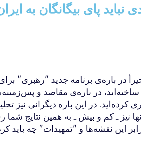
دی نباید پای بیگانگان به ای
يراً در باره‌ی برنامه جديد "رهبری" بر
خته‌ايد، در باره‌ی مقاصد و پس‌زمينه‌
کرده‌ايد. در اين باره دیگرانی نیز تحل
ها نيز ـ کم و بيش ـ به همين نتايج شما رس
بر اين نقشه‌ها و "تمهيدات" چه بايد کرد