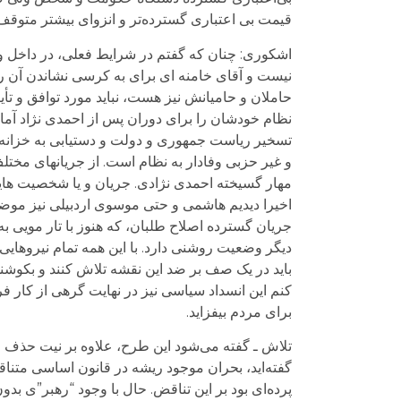
قیمت بی اعتباری گسترده‌تر و انزوای بيشتر متوقف ن
اشکوری: چنان که گفتم در شرایط فعلی، در داخل و 
نیست و آقای خامنه ای برای به کرسی نشاندن آن راه
حاملان و حامیانش نیز هست، نباید مورد توافق و ت
نظام خودشان را برای دوران پس از احمدی نژاد آما
تسخیر ریاست جمهوری و دولت و دستیابی به خزانه 
و غیر حزبی وفادار به نظام است. از جریانهای مختل
مهار گسیخته احمدی نژادی. جریان و یا شخصیت های
اخیرا دیدیم هاشمی و حتی موسوی اردبیلی نیز موضع
جریان گسترده اصلاح طلبان، که هنوز با تار مویی به
دیگر وضعیت روشنی دارد. با این همه تمام نیروهایی
باید در یک صف بر ضد این نقشه تلاش کنند و بکوش
کنم این انسداد سیاسی نیز در نهایت گرهی از کار ف
برای مردم بیفزاید.
تلاش ـ گفته می‌شود اين طرح، علاوه بر نيت حذف ح
گفته‌ايد، بحران موجود ريشه در قانون اساسی متن
پرده‌ای بود بر اين تناقض. حال با وجود “رهبر”ی بدون