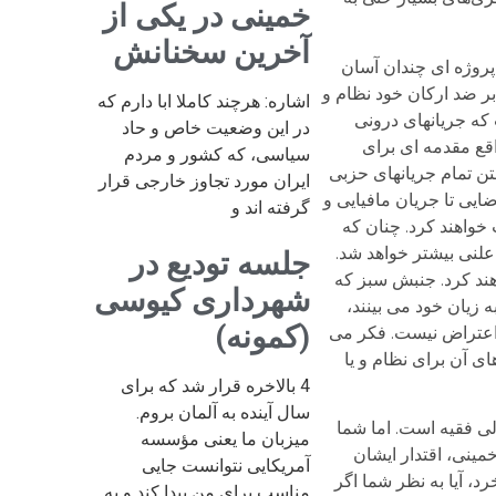
خمینی در یکی از
آخرین سخنانش
پروژه ای چندان آسان
بر ضد ارکان خود نظام و
اشاره: هرچند کاملا ابا دارم که
 که جریانهای درونی
در این وضعیت خاص و حاد
اقع مقدمه ای برای
سیاسی، که کشور و مردم
ن تمام جریانهای حزبی
ایران مورد تجاوز خارجی قرار
ایی تا جریان مافیایی و
گرفته اند و
واهند کرد. چنان که
علنی بیشتر خواهد شد.
جلسه تودیع در
اهند کرد. جنبش سبز که
شهرداری کیوسی
 زیان خود می بینند،
(کمونه)
 اعتراض نیست. فکر می
ی آن برای نظام و یا
4 بالاخره قرار شد که برای
سال آینده به آلمان بروم.
لی فقيه است. اما شما
میزبان ما یعنی مؤسسه
ينی، اقتدار ايشان
آمریکایی نتوانست جایی
رد، آيا به نظر شما اگر
مناسب برای من پیدا کند و به