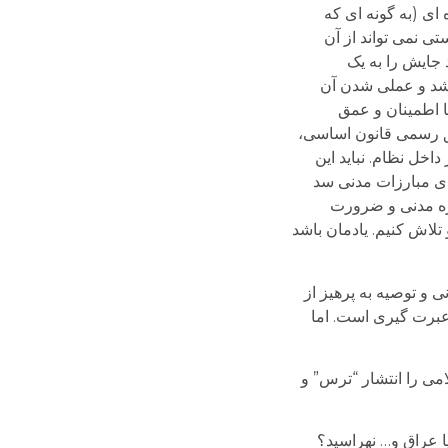
ای (به گونه ای که
تی نمی تواند از آن
 جایش را به یک
باشد و عملی شدن آن
ا اطمینان و عمق
لیق رسمی قانون اساسی،
ل نظام. نباید این
ای مبارزات مدنی سد
رزه مدنی و ضرورت
تلاش کنیم. یادمان باشد
 و توصيه به پرهيز از
 عبرت گيری است. اما
می را انتشار “ترس” و
يا عراق و… نهراسيد؟