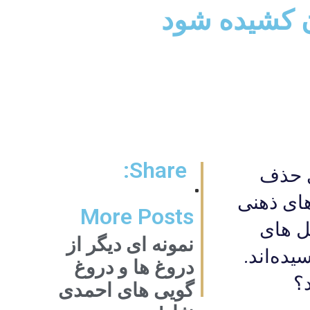
ران کشیده شود
Share:
ای حذف
های ذهنی
More Posts
يل های
نمونه ای دیگر از
يده‌اند.
دروغ ها و دروغ
؟
گویی های احمدی