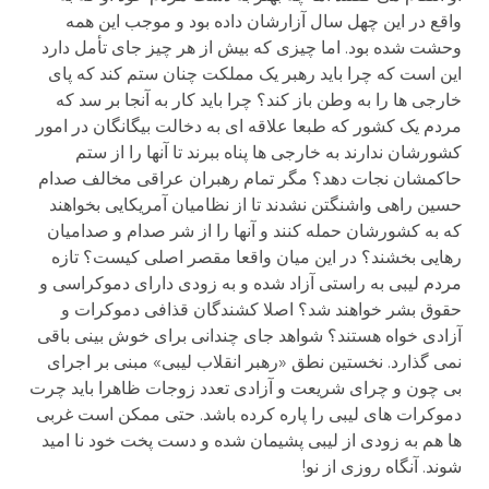
واقع در این چهل سال آزارشان داده بود و موجب این همه
وحشت شده بود. اما چیزی که بیش از هر چیز جای تأمل دارد
این است که چرا باید رهبر یک مملکت چنان ستم کند که پای
خارجی ها را به وطن باز کند؟ چرا باید کار به آنجا بر سد که
مردم یک کشور که طبعا علاقه ای به دخالت بیگانگان در امور
کشورشان ندارند به خارجی ها پناه ببرند تا آنها را از ستم
حاکمشان نجات دهد؟ مگر تمام رهبران عراقی مخالف صدام
حسین راهی واشنگتن نشدند تا از نظامیان آمریکایی بخواهند
که به کشورشان حمله کنند و آنها را از شر صدام و صدامیان
رهایی بخشند؟ در این میان واقعا مقصر اصلی کیست؟ تازه
مردم لیبی به راستی آزاد شده و به زودی دارای دموکراسی و
حقوق بشر خواهند شد؟ اصلا کشندگان قذافی دموکرات و
آزادی خواه هستند؟ شواهد جای چندانی برای خوش بینی باقی
نمی گذارد. نخستین نطق «رهبر انقلاب لیبی» مبنی بر اجرای
بی چون و چرای شریعت و آزادی تعدد زوجات ظاهرا باید چرت
دموکرات های لیبی را پاره کرده باشد. حتی ممکن است غربی
ها هم به زودی از لیبی پشیمان شده و دست پخت خود نا امید
شوند. آنگاه روزی از نو!