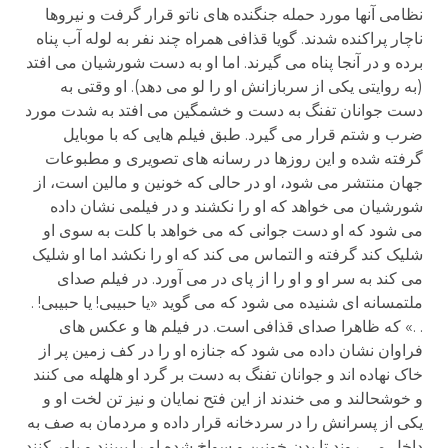
نظامی آنها مورد حمله جنگنده های ناتو قرار گرفت و نیروها
ناچار پراکنده شدند. گویا قذافی همراه چند نفر به لوله آب پناه
برده و در آنجا پناه می گیرند. اما او به دست شورشیان می افتد
(به روایتی یکی از سربازانش او را لو می دهد). او وقتی به
دست جوانان تفنگ به دست و خشمگین می افتد به شدت مورد
ضرب و شتم قرار می گیرد. طبق فیلم هایی که با موبایل
گرفته شده و این روزها در رسانه های تصویری و مطبوعات
جهان منتشر می شود، او در حالی که خونین و مالین است، از
شورشیان می خواهد که او را نکشند و در فیلمی نشان داده
می شود که او دست جوانی که می خواهد با کلت به سوی او
شلیک کند گرفته و التماس می کند که او را نکشد اما او شلیک
می کند به سر او و او را از پای در می آورد. در فیلم صدای
ملتمسانه ای شنیده می شود که می گوید «یا حبیبی! یا حبیبی! .
. .» که ظاهرا صدای قذافی است. در فیلم ها و عکس های
فراوان نشان داده می شود که جنازه او را در کف زمین پر از
خاک نهاده اند و جوانان تفنگ به دست بر گرد او هلهله می کنند
و خوشحالند و می خندند از این فتح نمایان و نیز تن لخت او و
یکی از پسرانش را در سردخانه قرار داده و مردمان به صف به
داخل می روند تا بدن خونین و سواخ شده او را ببینند و باور کنند