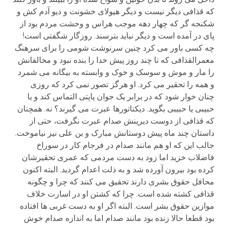
که قذافی دیگر نیست و دیگر هیولای خشونت و دیو آدم کش و
شکنجه گر که چهار دهه موجب هراس و وحشت مردم بود از
پای در آمده است و دیگر نباید بترسند. روزگار شگفتی است!
چه کسی باور می کرد چنین سرنوشت شومی را برای سرهنگ
معمرالقذافی که تا چند روز پیش خدا را بنده نبود و مخالفانش
را مار و موش و سوسک و خوک و وابسته به بیگانه می شمرد
و همه را تحقیر می کرد. او هرگز تصور نمی کرد که روزی
چنان خوار شود که در برابر یک جوان پاپتی التماس کند و یا
حبیبی یا حبیبی بگوید. دیکتاتورها عبرت می گیرند؟ نه. همچنان
که قذافی از دوست دیرینش صدام عبرت نگرفت، حتی از
داستان چند ماه پیش دوستانش مبارک و بن علی نیز نیاموخت.
جالب این که او هم مانند صدام در فرجام کار در سوراخ
فاضلاب خزید اما زود به دست مردمی که عمری تحقیرشان
کرده بود بیرون آورده شد و به ذلت اعدام گردید. البته اکنون
محافل حقوق بشری دارند تحقیق می کنند که چرا و چگونه
قذافی کشته شده است. چرا که کشتن او در اسارت خلاف
موازین حقوق بشر است. البته اگر او به دست غربی ها افتاده
بود قطعا حالا زنده بود مانند صدام اما به اندازه صدام خوش