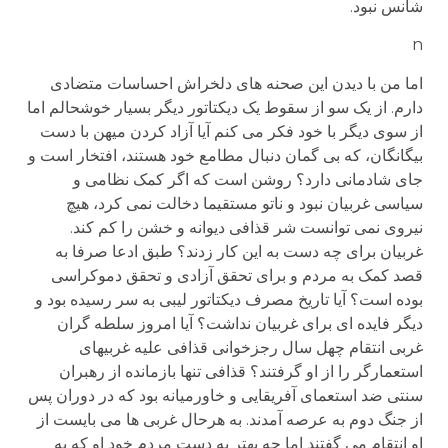
شانس نبود.
n
اما من با دیدن این صحنه های دلخراش احساسات متضادی
دارم. از یک سو از سقوط یک دیکتاتور دیگر بسیار خوشحالم اما
از سوی دیگر با خود فکر می کنم آیا آزاد کردن میهن با دست
بیگانگان، که بی گمان دنبال مطامع خود هستند، افتخار است و
جای شادمانی دارد؟ روشن است که اگر کمک نظامی و
سیاسی غربیان نبود و ناتو مستقیما دخالت نمی کرد، هیچ
نیروی نمی توانست شر قذافی دیوانه و خشن را کم کند.
غربیان برای چه دست به این کار زدند؟ طبق ادعا صرفا به
قصد کمک به مردم و برای تحقق آزادی و تحقق دموکراسی
بوده است؟ آیا تاریخ مصرف دیکتاتور لیبی به سر رسیده بود و
دیگر فایده ای برای غربیان نداشت؟ آیا امروز سلطه گران
غربی انتقام چهل سال رجزخوانی قذافی علیه غربیهای
استعمارگر را از او گرفتند؟ قذافی تنها بازمانده از رهبران
سنتی ضد استعمای آفریقایی و خاورمیانه بود که در دوران پس
از جنگ دوم به عرصه آمدند. به هرحال غربی ها می بایست از
او انتقام می گفتند اما چه بهتر به دست مردم خود او که به