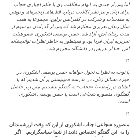
اما پس از چندی به
اتهام مخالفت وی با حکم اجباری حجاب
برای زنان و نیز
نشر اکاذیب درباره قتل‌های زنجیره‌ای و توهین
به مقدسات و شرکت در کنفرانس برلین، مجموعا به هفت
سال زندان تعزیری محکوم شد که پس از گذراندن دو سوم از
مدت زندان اش، آزاد شد. حسن یوسفی اشکوری عضو هیئت
تحریریه ایران فردا بود و همینطور به خاطر نظرات نواندیشانه
اش حتا از تدریس در دانشگاه محروم شد.
n
با توجه به نظرات تحول خواهانه حسن یوسفی اشکوری در
حوزه مسائل زنان، در مدرسه فمینیستی بر آن شدیم که با
ایشان در رابطه با «حجاب» به گفتگو بنشینیم. متن زیر حاصل
گفتگوی منصوره شجاعی است با حسن یوسفی اشکوری
است:
n
منصوره شجاعی:
جناب اشکوری از این که وقت ارزشمندتان
را به این گفتگو اختصاص دادید از شما سپاسگزاریم. اگر