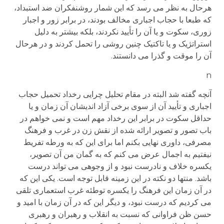
هرحال به نظر می رسد که این شمار روشنفکران ضد استبداد،
که طبعا با حجاب اجباری مخالف بودند، در برابر زور و اجبار
زوری، سکوت و یا آن را تأیید نکردند، بلکه بیشتر به دلیل
استراتژیک و یا تاکتیک چنین روشی را تحمل کردند و در هرحال
آن را موقت و گذرا می دانستند.
n
آنچه گفته شد البته در مقام تحلیل چرایی رخداد تحمیل حجاب
اجباری و تأیید آن از سوی برخی آزاد اندیشان آن زمان و یا
حداقل سکوت در برابر این رخداد مهم است و نمی خواهم در
باب تصور و تصویر ارائه شده از نقش زن در غرب و فرهنگ
مصرفی، داوری نهایی بکنم اما برای این که به ورطه تفریط
نیفتیم به اجمال عرض می کنم که به گمان من آن تصویر،
یکسره خلاف و نادرست نبود و از وجوهی می تواند درست
باشد. منتها دو نکته در این زمینه قابل توجه است. یکی این که
در آن زمان این فرهنگ را یکسره توطئه غرب استعماری تلقی
می کردیم که درست نبود، و دیگر این که در آن زمان با امید و
حسن ظن فراوانی که نسبت به انقلاب و رهبران و رهبری