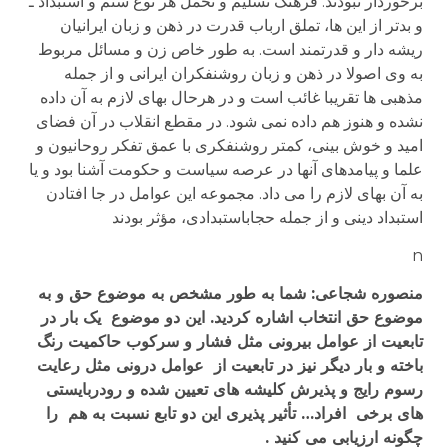
برخوردار نبودند. فرهنگ تسلیم و تحمل هر نوع ستم و استبداد ـ
و بدتر از این ها، تملق ارباب قدرت در ذهن و زبان ایرانیان
ریشه دار و قدرتمند است. به طور خاص زن و مسائل مربوط
به وی اصولا در ذهن و زبان روشنفکران ایرانی و از جمله
مذهبی ها تقریبا غائب است و در هرحال بهای لازم به آن داده
نشده و هنوز هم داده نمی شود. در مقطع انقلاب در آن فضای
امید و خوش بینی، کمتر روشنفکری با عمق تفکر روحانیون و
علما و پیامدهای آنها در عرصه سیاست و حکومت آشنا بود و یا
به آن بهای لازم را می داد. مجموعه این عوامل در جا افتادن
استبداد دینی و از جمله حجاباستبدادی، مؤثر بودند
n
منصوره شجاعی: شما به طور مشخص به موضوع حق و به
موضوع حق انتخاب اشاره کردید. این دو موضوع یک بار در
تابعیت از عوامل بیرونی مثل فشار و سرکوب حاکمیت رنگ
باخته و بار دیگر نیز در تابعیت از عوامل درونی مثل رعایت
رسوم رایج و پذیرش کلیشه های تعیین شده و رودربایستی
های برخی افراد… تأثیر پذیری این دو تابع نسبت به هم را
چگونه ارزیابی می کنید .