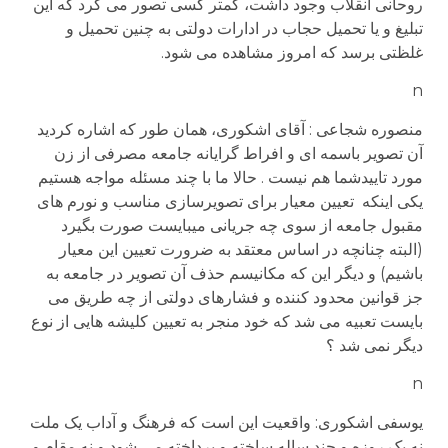
روحانی انقلاب وجود داشت، کمتر کسی تصور می کرد که این
تبلیغ و یا تحمیل حجاب در ادارات دولتی به چنین تحمیل و
غلظتی برسد که امروز مشاهده می شود.
n
منصوره شجاعی : آقای اشکوری، همان طور که اشاره کردید
آن تصویر باسمه ای و افراط گرایانه جامعه مصرفی از زن
مورد تاییدشما هم نیست . حالا ما با چند مسئله مواجه هستیم
یکی اینکه تعیین معیار برای تصویرسازی مناسب و نورم های
مقبول جامعه از سوی چه جریانی میبایست صورت بگیرد
(البته چنانچه در اساس معتقد به ضرورت تعیین این معیار
باشیم) و دیگر این که مکانیسم حذف آن تصویر در جامعه به
جز قوانین محدود کننده و فشارهای دولتی از چه طریق می
بایست تعبیه می شد که خود منجر به تعیین کلیشه هایی از نوع
دیگر نمی شد ؟
n
یوسفی اشکوری: واقعیت این است که فرهنگ و آداب یک ملت
نه یک روزه و چند ساله ساخته و پرداخته می شود و نه مقام و