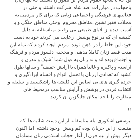
باحجاب در مبارزات ضد شاه شرکت داشتند و حتی در
فعالیتهای فرهنگی و اجتماعی زنانی که برای کار مردمی به
محلات فقیر نشین ،مناطق محروم وحتی مناطق جنگی و یا
آسیب دیده از بلایای طبیعی می رفتند ،متاسفانه به دلیل
کلیشه ای که در نوع پوشش رعایت می کردند خود به دست
خود، این خلط را در ذهن توده مردم ایجاد کردند که تمام این
مدت فقط زنان کاملا مذهبی و محجبه دلسوز مردم و فرهنگ
و اجتماع بوده اند و نه زنان به قول شما “شیک و مدرن و
آراسته و پاکیزه و غالباَ همراه با آرایش خفیف” و سالها طول
کشید که تعدادی اززنان با تحمل انواع و اقسام ایرادگیری و
خرده گیری های بی اساس این کلیشه ها راشکستند و سلیقه و
انتخاب فردی در پوشش و آرایش مناسب درمحیط های
متفاوت را تا حد امکان جایگزین آن کردند.
n
یوسفی اشکوری: بله متاسفانه از این دست شائبه ها که
منبعث از این جریان بوده کم وبیش وجود داشته اما اکنون
دیگر بیش از نیم قرن از آغاز حجاب اسلامی زنان مسلمان