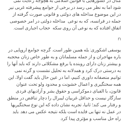
مثال در کشورهایی با قوانین اسلامی به هچوجه رعایت نمی
شود اما به نظر می رسد در برخی از جوامع پیشرفته غربی نیر
در این موضوع مداخله های دولتی و قانونی صورت گرفته از
جمله در فرانسه، که به نوعی مداخله دولتی در امر خصوصی
اتفاق افتاده که به نوعی آن روی سکه حجاب اجباری است.
n
یوسفی اشکوری: بله همین طور است. گرچه جوامع اروپایی در
باره مهاجران و از جمله مسلمانان و به طور خاص زنان محجبه
و بیشتر زنان دارای روبنده یا برقع مشکلاتی دارند که باید آنها را
به درستی درک کرد و همدلانه به تحلیل نشست و گرنه نمی
توانیم منصفانه داوری کنیم، اما در عین حال باید گفت اولا، این
همه سختگیری و اعمال خشونت و محدود ولو تحت عنوان
قانون، با الفبای دموکراسی و حقوق بشر و آزادیهای فردی
سازگار نیست و حداقل غربیان لیبرال را دچار تناقض در منطق
و رفتار می کند؛ ثانیا، تجربه نشان داده که این نوع سختگیریها
در عمل نه تنها بی فایده است بلکه نتیجه عکس می دهد. باید
راه حل مناسب و مؤثری پیدا کرد.