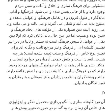
مسئولی برای فرهنگ سازی و اخلاق و آداب و سنن مردم
وجود دارد و یا از جایی تعیین شده و می شود. فرهنگها و آداب
ماندگار در طول قرون و در تعامل فرهنگها و عوامل متعدد و
متنوع پدید می آیند و شکل می گیرند و می بالند و می مانند و یا
می روند. البته دین همواره یکی از مؤلفه های ایجاد فرهنگ و
سنن بوده و هست اما در عین حال باید اذعان کرد که اولا دین
یکی از عوامل تأسیس فرهنگ است نه بیشتر و ثانیا در دین نیز
تفسیر کلیشه ای از فرهنگ و نیز مرجع ثابت و یگانه ای برای
تعیین نوع خاص از فرهنگ و سنت تعبیه نشده است؛ هر چه
هست، انسان است و کنش جمعی آدمیان در جوامع انسانی و
متکثر بشری. با این همه در تمام جوامع گروههای مرجع وجود
دارند که در فرهنگ سازی و کلیشه پردازی ها نقش فائقه دارند.
مانند روشنفکران و نظریه پردازان و فیلسوفان و هنرمندان و
نویسندگان و ادبیان.
n
آن نوع کلیشه سازی یا الگو پردازی محصول تفکر و ایدؤلوژی
های خاص آن زمان بود. به گمانم در صورت تغییر بینش ها و