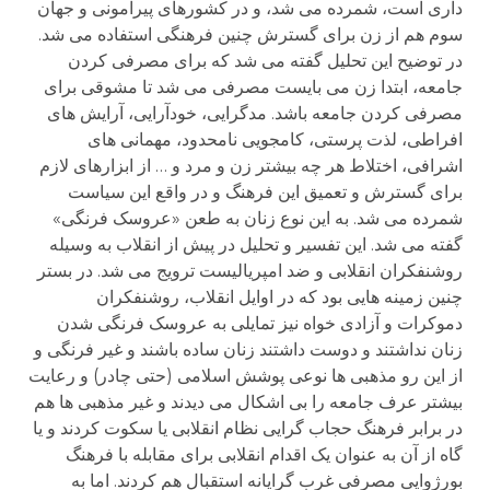
داری است، شمرده می شد، و در کشورهای پیرامونی و جهان
سوم هم از زن برای گسترش چنین فرهنگی استفاده می شد.
در توضیح این تحلیل گفته می شد که برای مصرفی کردن
جامعه، ابتدا زن می بایست مصرفی می شد تا مشوقی برای
مصرفی کردن جامعه باشد. مدگرایی، خودآرایی، آرایش های
افراطی، لذت پرستی، کامجویی نامحدود، مهمانی های
اشرافی، اختلاط هر چه بیشتر زن و مرد و … از ابزارهای لازم
برای گسترش و تعمیق این فرهنگ و در واقع این سیاست
شمرده می شد. به این نوع زنان به طعن «عروسک فرنگی»
گفته می شد. این تفسیر و تحلیل در پیش از انقلاب به وسیله
روشنفکران انقلابی و ضد امپریالیست ترویج می شد. در بستر
چنین زمینه هایی بود که در اوایل انقلاب، روشنفکران
دموکرات و آزادی خواه نیز تمایلی به عروسک فرنگی شدن
زنان نداشتند و دوست داشتند زنان ساده باشند و غیر فرنگی و
از این رو مذهبی ها نوعی پوشش اسلامی (حتی چادر) و رعایت
بیشتر عرف جامعه را بی اشکال می دیدند و غیر مذهبی ها هم
در برابر فرهنگ حجاب گرایی نظام انقلابی یا سکوت کردند و یا
گاه از آن به عنوان یک اقدام انقلابی برای مقابله با فرهنگ
بورژوایی مصرفی غرب گرایانه استقبال هم کردند. اما به