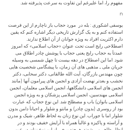
مفهوم را، اما علیرغم این تفاوت به سرعت پذیرفته شد.
n
یوسفی اشکوری : بله در مورد حجاب باز ناچارم از این فرصت
استفاده کنم و به یک گزارش تاریخی دیگر اشاره کنم که یقین
دارم اکثریت افراد به ویژه جوانان از آن اطلاع ندارند.
اصطلاحی رایج است تحت عنوان «حجاب اسلامی» که امروز
عمدتاَ به حجاب رایج یعنی حجاب با پوشش چادر اطلاق می
شود. اما این اصطلاح در دهه بیست تا چهل شمسی به وسیله
جریان ملی ـ مذهبی های آن زمان، با پیشگامی شخصیت هایی
چون مهندس بازرگان، آیت الله طالقانی، دکتر سحابی، دکتر
نخشب و بعدتر نهضت آزادی و انجمن های پیرامون آنها (مانند
انجمن های اسلامی دانشگاهها، انجمن اسلامی معلمان، انجمن
اسلامی مهندسین، انجمن اسلامی پزشکان و به ویژه انجمن
اسلامی بانوان) باب و مصطلح شد. این نوع حجاب که عبارت
بود از روسری (بدون چادر) و مانتو و شلوار و احیاناَ دامن بدون
شلوار اما با جوراب. این نوع زنان به لحاظ ظاهر، شیک و مدرن
و آراسته و پاکیزه و غالباَ همراه با آرایش خفیف بودند و در
انظار ظاهر می شدند. هرچند برخی از این نوع زنان در عین