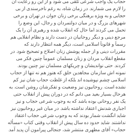
حجاب یک واجب شرعی تلقی می شود و از این رو رعایت آن
را لازم می شمارند. در زمان شاه، به رغم ناخرسندی از بی
حجابی و به ویژه برهنگی برخی زنان جوان در تهران و برخی
شهرهای بزرگ و در میان دولتمردان و رجال، این وضع را
تحمل می کردند اما حال که انقلاب شده و رهبری آن را یک
مرجع دینی و دیگر روحانیان در دست دارند و نظام انقلابی هم
رسماَ و قانوناَ اسلامی است، دیگر همه انتظار دارند که
مقررات دینی و از جمله پوشش زنان اصلاح و تصحیح شود. در
مقطع انقلاب مردان و زنان مسلمان عموماَ چنین فکر می
کردند. حتی نواندیشان و چریکهای مسلمان نیز چنین بودند.
نمونه اش سازمان مجاهدین خلق که هنوز هم نه تنها از حجاب
اسلامی چشم نپوشیده اند بلکه از غلظت حجاب شان نیز کم
نشده است. روحانیون نیز وضعیت و تفکرشان روشن است. به
هرحال بسیار بعید می دانم که در دوران پیش از انقلاب حتی
یک نفر روحانی بوده باشد که به وجوب شرعی حجاب و نیز
اجباری شدنش اعتقاد نداشته باشد. در میان غیر روحانیون نیز
شاید انگشت شمار بودند که به وجوب شرعی حجاب اعتقاد
نداشتند. شاید حدود ده سال پیش از انقلاب وقتی کتاب «مسأله
حجاب» آقای مطهری منتشر شد، جنجالی پیرامون آن پدید آمد.