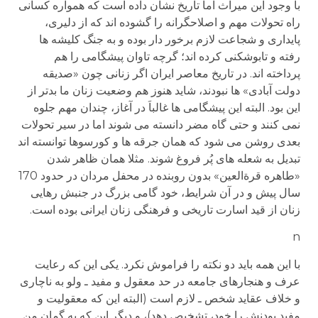
با وجود این میراث اما تاریخ نشان داده است که همواره کسانی
راه تحولات مهم و اصلاحگرانه را گشوده اند که از دلیری،
پایداری و شجاعت لازم برخور دار بوده و به جنگ کلیشه ها
رفته و تابوشکنی کرده اند؛ گرچه تاوان پیشگامی را هم
پرداخته اند. در تاریخ معاصر ایران اگر زنانی چون «صدیقه
دولت آبادی» ها نبودند، شاید هنوز هم وضعیت زنان ما بدتر از
این بود. البته این پیشگامی ها غالباَ در آغاز، چندان مهم جلوه
نمی کنند و حتی گاه مضر دانسته می شوند اما در سیر تحولات
بعدی روشن می شود که همان جرقه ها و کورسوها توانسته اند
تبدیل به شعله های پُر فروغ شوند. مثلا همان ظاهر شدن
«طاهره قرةالعین» بدون روبنده در محفل مردان در حدود 170
سال پیش و در آن شرایط، خود گامی بزرگ در جنبش رهایی
زنان از قید اسارت تاریخی و فرهنگی زنان ایرانی بوده است.
n
با این همه باید دو نکته را فراموش نکرد. یکی این که رعایت
عرف و هنجارهای جامعه در حد معقول و مفید ـ ولو به ناچاری
و خلاف عقاید شخص ـ لازم است (البته این که معقولیت و
مفید بودنش را خود، تشخیص دهد)، و دیگر این که به گمان من