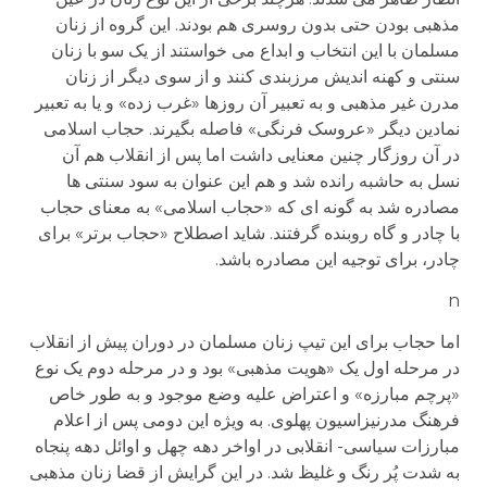
مذهبی بودن حتی بدون روسری هم بودند. این گروه از زنان
مسلمان با این انتخاب و ابداع می خواستند از یک سو با زنان
سنتی و کهنه اندیش مرزبندی کنند و از سوی دیگر از زنان
مدرن غیر مذهبی و به تعبیر آن روزها «غرب زده» و یا به تعبیر
نمادین دیگر «عروسک فرنگی» فاصله بگیرند. حجاب اسلامی
در آن روزگار چنین معنایی داشت اما پس از انقلاب هم آن
نسل به حاشبه رانده شد و هم این عنوان به سود سنتی ها
مصادره شد به گونه ای که «حجاب اسلامی» به معنای حجاب
با چادر و گاه روبنده گرفتند. شاید اصطلاح «حجاب برتر» برای
چادر، برای توجیه این مصادره باشد.
n
اما حجاب برای این تیپ زنان مسلمان در دوران پیش از انقلاب
در مرحله اول یک «هویت مذهبی» بود و در مرحله دوم یک نوع
«پرچم مبارزه» و اعتراض علیه وضع موجود و به طور خاص
فرهنگ مدرنیزاسیون پهلوی. به ویژه این دومی پس از اعلام
مبارزات سیاسی- انقلابی در اواخر دهه چهل و اوائل دهه پنجاه
به شدت پُر رنگ و غلیظ شد. در این گرایش از قضا زنان مذهبی