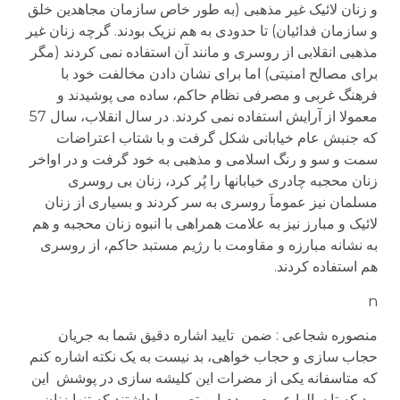
و زنان لائیک غیر مذهبی (به طور خاص سازمان مجاهدین خلق
و سازمان فدائیان) تا حدودی به هم نزیک بودند. گرچه زنان غیر
مذهبی انقلابی از روسری و مانند آن استفاده نمی کردند (مگر
برای مصالح امنیتی) اما برای نشان دادن مخالفت خود با
فرهنگ غربی و مصرفی نظام حاکم، ساده می پوشیدند و
معمولا از آرایش استفاده نمی کردند. در سال انقلاب، سال 57
که جنبش عام خیابانی شکل گرفت و با شتاب اعتراضات
سمت و سو و رنگ اسلامی و مذهبی به خود گرفت و در اواخر
زنان محجبه چادری خیابانها را پُر کرد، زنان بی روسری
مسلمان نیز عموماَ روسری به سر کردند و بسیاری از زنان
لائیک و مبارز نیز به علامت همراهی با انبوه زنان محجبه و هم
به نشانه مبارزه و مقاومت با رژیم مستبد حاکم، از روسری
هم استفاده کردند.
n
منصوره شجاعی : ضمن تایید اشاره دقیق شما به جریان
حجاب سازی و حجاب خواهی، بد نیست به یک نکته اشاره کنم
که متاسفانه یکی از مضرات این کلیشه سازی در پوشش این
بود که تا سالها عموم مردم این تصور را داشتند که تنها زنان