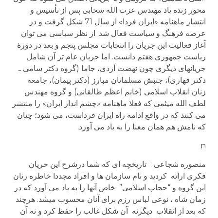
محور زنده یاد مهندس عزت الله سحابی پس از تأسیس و
انتشار ماهنامه «ایران فردا» از سال 71 شکل گرفت و در
عرصه فرهنگ و سیاست فعال شد. از نظر سیاسی می توان
آغاز فعالیت این جریان را انتخابات مجلس پنجم و بعد در دورۀ
ریاست جمهوری هفتم دانست. اما جریان عام تر آن شامل
جریانهای دیگری چون نهضت آزدی، جاما (گروه دکتر سامی ـ
دکتر قهاری)، جنبش مسلمانان مبارز (دکتر پیمان)، جامعه
زنان انقلاب اسلامی (خانم اعظم طالقانی) و گروه مهندس
لطف الله میثمی که فعلا ماهنامه «چشم انداز ایران» را منتشر
می کنند که در واقع ادامه راه ایران فرداست، می شود؛ چنان
که نامش هم همان معنا را به یاد می آورد.
n
منصوره شجاعی : تاریخچه ای که شما درشرح این حریان
فکری ارائه کردید و نام سازمان ها و افراد مجددا خاطره زنان
این گروه و “حجاب اسلامی” خاص آنها را به یاد می آورد که در
زمان شاه ، نوعی لباس رزم برای آنان محسوب میشد. هرچند
که بعد از انقلاب دیگرنه آن شکل غالب را حفظ کرد و نه آن