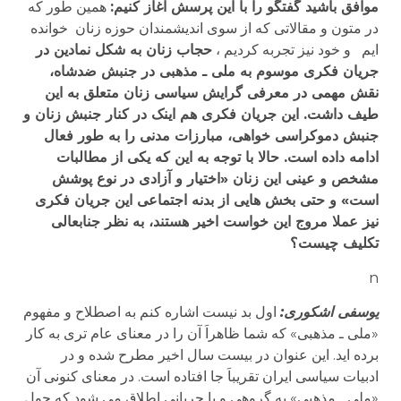
موافق باشید گفتگو را با این پرسش آغاز کنیم:
همین طور که
در متون و مقالاتی که از سوی اندیشمندان حوزه زنان خوانده
ایم و خود نیز تجربه کردیم ،
حجاب زنان به شکل نمادین در
جریان فکری موسوم به ملی ـ مذهبی در جنبش ضدشاه،
نقش مهمی در معرفی گرایش سیاسی زنان متعلق به این
طیف داشت. این جریان فکری هم اینک در کنار جنبش زنان و
جنبش دموکراسی خواهی، مبارزات مدنی را به طور فعال
ادامه داده است. حالا با توجه به این که یکی از مطالبات
مشخص و عینی این زنان «اختیار و آزادی در نوع پوشش
است» و حتی بخش هایی از بدنه اجتماعی این جریان فکری
نیز عملا مروج این خواست اخیر هستند، به نظر جنابعالی
تکلیف چیست؟
n
یوسفی اشکوری:
اول بد نیست اشاره کنم به اصطلاح و مفهوم
«ملی ـ مذهبی» که شما ظاهراَ آن را در معنای عام تری به کار
برده اید. این عنوان در بیست سال اخیر مطرح شده و در
ادبیات سیاسی ایران تقریباَ جا افتاده است. در معنای کنونی آن
«ملی ـ مذهبی» به گروهی و یا جریانی اطلاق می شود که حول