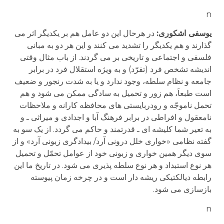
n
یوسفی اشکوری:
در هرحال این دو عامل هم بر یکدیگر اثر می
گذارند و هم یکدیگر را تشدید می کنند و این هر دو به مبانی
فلسفی و اجتماعی و تاریخی بر می گردند. از باب مثال وقتی
اندیشه تشخص فرد (تفرّد) و به ویژه استقلال فرد در برابر
جامعه و نظام سلطه، وجود ندارد و یا به شدت رنجور و ضعیف
است طبعاَ، هم زور و تحمیل به سادگی ممکن می شود و هم
تحمل ناموجّه و رودربایستی های محافظه کارانه و ملاحظات
نامعقول و افراطی در برابر فرهنگ آبا و اجدادی و میراثی ـ و
به تعیر شما کلیشه ای ـ قدرتمند و حاکم می گردد. از یک سو به
گفته نظامی «خواری خلل درونی آرد/ بیدادگری زبونی آرد» و از
سوی دیگر همین خواری و زبونی خود از عوامل تحمّل و تحمیل
هر نوع استبداد و هر نوع سلطه پذیری می شود. در تاریخ ما این
رابطه دیالکتیکی ریشه دار است و در چرخه زمان پیوسته
بازسازی می شود.
n