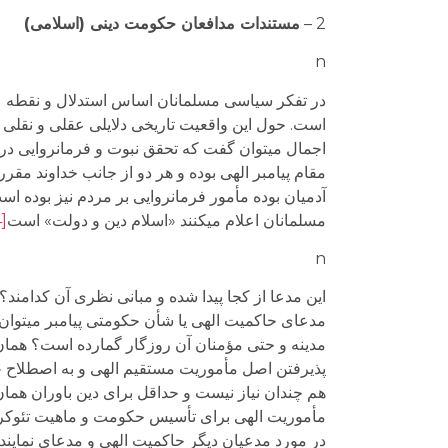
2 –
مستندات مدافعان حکومت دینی (اسلامی)
n
در تفکر سیاسی مسلمانان اساس استدلال و نقطه عز
است. حول این واقعیت تاریخی دلایلی عقلی و نقلی 
اجمال می­توان گفت که تحقق نبوت و فرمانروایی در
مقام پیامبر الهی بوده و هر دو از جانب خداوند مق
آدمیان بوده مأمور فرمانروایی بر مردم نیز بوده است 
مسلمانان اعلام می­کنند «اسلام دین و دولت» است
[4]
n
این مدعا از کجا پیدا شده و مبانی نظری آن کدام
مدعای حاکمیت الهی یا شأن حکومتی پیامبر می­توان 
مدینه و حتی مؤمنان آن روزگار گمارده است؟ همان
پذیرفتن اصل مأموریت مستقیم الهی و به اصطلاح «پیا
هم چندان نیاز نیست و حداقل برای دین باوران همان
مأموریت الهی برای تأسیس حکومت و ماهیت تئوکراتی
در مورد مدعیان دیگر حاکمیت الهی و مدعای نمایند