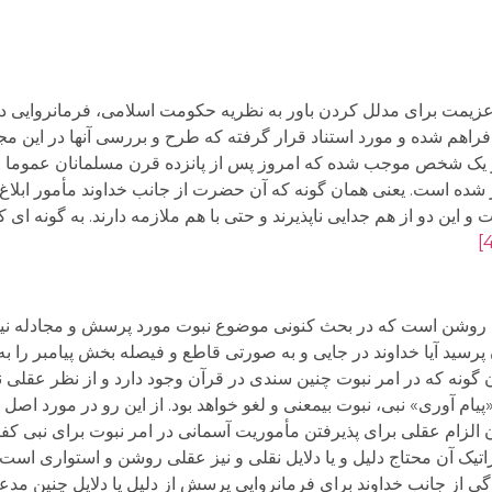
یمت برای مدلل کردن باور به نظریه حکومت اسلامی، فرمانروایی ده
فراهم شده و مورد استناد قرار گرفته که طرح و بررسی آنها در این مج
 یک شخص موجب شده که امروز پس از پانزده قرن مسلمانان عموما چنی
رر شده است. یعنی همان گونه که آن حضرت از جانب خداوند مأمور ابلاغ 
و این دو از هم جدایی ناپذیرند و حتی با هم ملازمه دارند. به گونه ای 
ند؟ روشن است که در بحث کنونی موضوع نبوت مورد پرسش و مجادله نی
پرسید آیا خداوند در جایی و به صورتی قاطع و فیصله بخش پیامبر را به
 گونه که در امر نبوت چنین سندی در قرآن وجود دارد و از نظر عقلی
م آوری» نبی، نبوت بی­معنی و لغو خواهد بود. از این رو در مورد اصل 
 الزام عقلی برای پذیرفتن مأموریت آسمانی در امر نبوت برای نبی کفای
ک آن محتاج دلیل و یا دلایل نقلی و نیز عقلی روشن و استواری است. 
گی از جانب خداوند برای فرمانروایی پرسش از دلیل یا دلایل چنین م