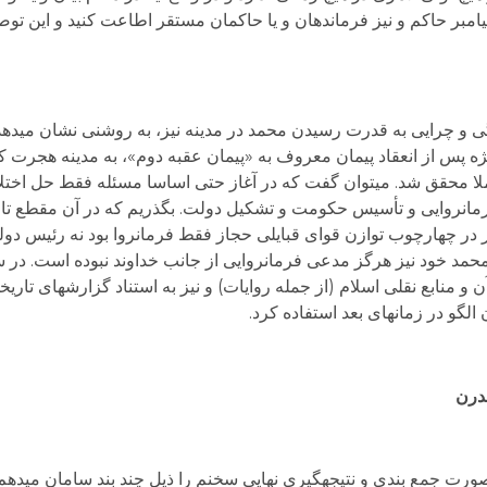
یامبر حاکم و نیز فرماندهان و یا حاکمان مستقر اطاعت کنید و این توص
 و چرایی به قدرت رسیدن محمد در مدینه نیز، به روشنی نشان می­دهد 
ژه پس از انعقاد پیمان معروف به «پیمان عقبه دوم»، به مدینه هجرت کر
ا محقق شد. می­توان گفت که در آغاز حتی اساسا مسئله فقط حل اختلاف
مانروایی و تأسیس حکومت و تشکیل دولت. بگذریم که در آن مقطع تار
کار در چهارچوب توازن قوای قبایلی حجاز فقط فرمانروا بود نه رئیس
ه محمد خود نیز هرگز مدعی فرمانروایی از جانب خداوند نبوده است. در
ن و منابع نقلی اسلام (از جمله روایات) و نیز به استناد گزارش­های تاری
الگو در زمانهای بعد استفاده کرد.
درن
 جمع بندی و نتیجه­گیری نهایی سخنم را ذیل چند بند سامان می­دهم: