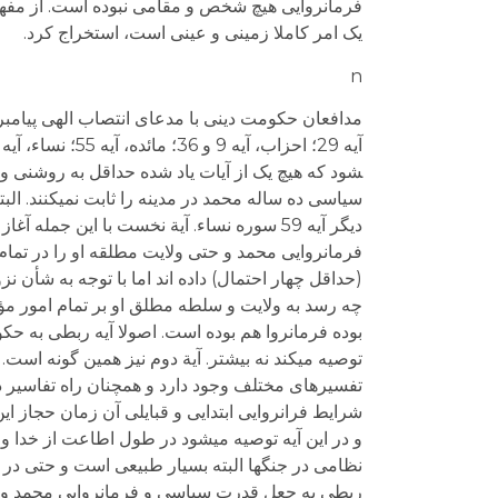
فرمانروایی هیچ شخص و مقامی نبوده است. از مفهو
یک امر کاملا زمینی و عینی است، استخراج کرد.
n
شود که هیچ یک از آیات یاد شده حداقل به روشنی و
دیگر آیه 59 سوره نساء. آیة نخست با این جم
فرمانروایی محمد و حتی ولایت مطلقه او را در تمام 
(حداقل چهار احتمال) داده اند اما با توجه به شأن ن
چه رسد به ولایت و سلطه مطلق او بر تمام امور مؤمن
بوده فرمانروا هم بوده است. اصولا آیه ربطی به حکو
توصیه می­کند نه بیشتر. آیة دوم نیز همین گونه است. 
تفسیرهای مختلف وجود دارد و همچنان راه تفاسیر دیگر
شرایط فرانروایی ابتدایی و قبایلی آن زمان حجاز این
و در این آیه توصیه می­شود در طول اطاعت از خدا و 
نظامی در جنگها البته بسیار طبیعی است و حتی در 
ربطی به جعل قدرت سیاسی و فرمانروایی محمد و هیچ 