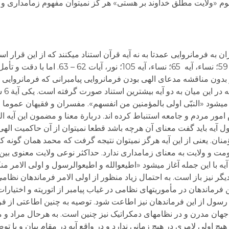
م «ولایت مطلق خداوند بر هستی» هر گز نمی­توان مفهوم زمامداری و
 بدون مناقشه مدعای الهی بودن فرمانروایی پیامبرانی که فرمانروایی
سیاسی ده
له آغاز می­شود «النبّی اولی بالمؤمنین من انفسهم». مفسران و فقیهان عموما 
امور مردم و جامعه استنباط کرده اند. دربارة معنا و مضمون این آیه ال
زول آیه باید گفت معنای آن هرچه باشد قطعا نمی­توان از آن حاکمیت الهی
ان. یعنی از این آیه هرگز نمی­توان نتیجه گرفت که محمد همان گونه که
مت و ولایت به معنای زمامداری ندارد. حداکثر نوعی ولایت معنوی بین ن
آیه با این جمله آغاز می­شود «اطیعوالله و اطیعوالرسول و اولی الامر منک
 نیز باز است. به احتمال زیاد منظور از اولی الامر فرماندهان نظامی 
 فرماندهان در مأموریت­های نظامی در غیاب پیامبر از اتوریته و اختیارا
رسول از این فرماندهان نیز اطاعت شود. توصیه به چنین اطاعتی از فرم
جهان مدرن و در نظام­های دمکراتیک نیز چنین است. به هرحال مراد و م
اولی لامری در هیچ زمانی ندارد و در واقع آیه در مقام بیان و یا تو