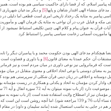
له پیامبر اسلام، که از قضا دارای حاکمیت سیاسی هم بوده است، هم
 مدعای منشاء الهی اقتدار شاهان و پاپها
[5]
و دیگر مدعیان شهریاری ا
یاسی پیامبر به مثابة یک رخداد تاریخی امری است قطعی اما دلیلی در
ی مکه و قبایل عرب در آن نواحی به مثابة یک فرمان الهی و مأموریت 
 قرآن به عنوان پیام و کلام الهی چنین تکلیفی استنباط نمی­شود. از آ
ز آنها مأموریت آسمانی زعامت سیاسی پیامبر را استنباط کرد.
قضا هیچکدام مدعای الهی بودن حکومت محمد و یا پیامبران دیگر را ثابت 
مشتقات آن. حکم عمدتا به معنای قانون
[6]
و یا داوری و قضاوت است و 
است که فرمانروایی نیز نوعی داوری در میان مردم است و نیز فرمانرو
ز به معنای دوستی یا نوعی اتحاد اخلاقی و معنوی متقابل در میان مؤ
 دوستانه و اخلاقی در زبان دینی قرآن شکلی از سرپرستی هم بوده که
ادار کردن مؤمنان به اتحاد و یکدلی و همکاری در زیست مؤمنانه بوده
چنین همدلی و
148، 257؛ سورة آل عمران آیات 28 و 175 و سورة نساء آیات 76 و 139 مراجعه شود). اما آنچ
 هم در جایی به تناسب استعمال شده (مانند سلیمان و داود) در مقام ا