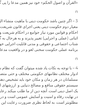
«القرآن و اصول الحکم» خود نیز همین مدعا را پی 
n
3 – اگر چنین باشد حکومت دینی با ماهیت منشاء الهی
معیار دوم حکومت دینی یعنی اجرای قانون شریعت نیز
احکام و قوانین مورد نیاز جوامع در احکام شریعت وج
اثباتی (عملی و اجرایی) تغییر پذیرند و به هرحال ب
شتاب اجتماعی و حقوقی و مدنی قابلیت اجرایی خود 
برنامه عملی حکومت سخنی لغو و در واقعیت مدعایی
n
4 – با توجه به نکات یاد شده می­توان گفت که نظام
ادوار مختلف نظام­های حکومتی مختلف و حتی متضادی
مسلمانان در هر زمان و مکان خود باید تشخیص دهند 
سیستم حقوقی منافع و مصالح دنیایی و ارزش­های اخل
یک اصل دینی است. آنچه دین از ما طلب می­کند رعا
در نهایت رفاه و امنیت و آسایش عمومی است و در هر
مطلوب­تر است. به لحاظ نظری ضرورت رعایت این اصول