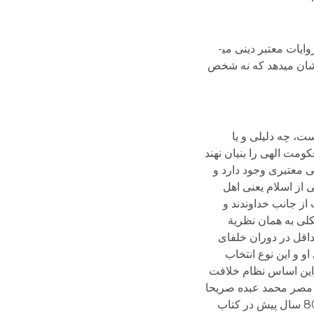
1 – مدعای مسلمانان مبنی بر منشاء الهی فرمانروایی ده ساله محمد در مدینه هیچ پایه و اساسی ندارد. یعنی نه از قرآن و روایات معتبر دینی می­
ی­کند. منابع اسلامی نشان می­دهد که نه شخص
ت، چه دلیلی و یا
ومت الهی را بنیان نهند
ی معتبری وجود دارد و
 از اسلام یعنی اهل
 از جانب خداوندند و
اموی به بعد) به شکلی به همان نظریة
حداقل در دوران خلفای
 و این نوع انتخاب
ین اساس نظام خلافت
ن که حدود 150 سال پیش متفکر و عالم دینی مصر محمد عبده صریحا
اعلام کرد که حکومت ماهیت مدنی دارد نه خصال شرعی و دینی و متفکر مسلمان مصری دیگر علی عبدالرازق در حدود 80 سال پیش در کتاب