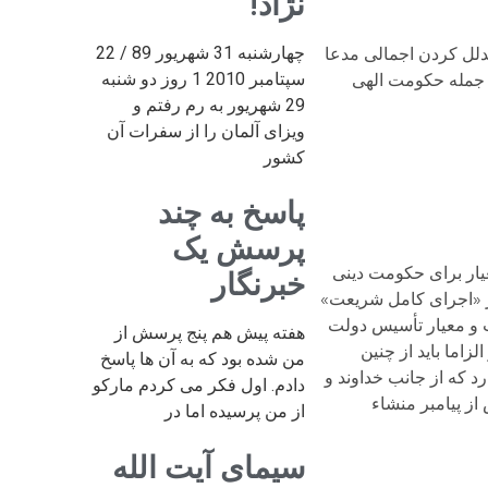
نژاد!
چهارشنبه 31 شهریور 89 / 22
دلل کردن اجمالی مدعا
سپتامبر 2010 1 روز دو شنبه
 جمله حکومت الهی
29 شهریور به رم رفتم و
ویزای آلمان را از سفرات آن
کشور
پاسخ به چند
پرسش یک
عیار برای حکومت دینی
خبرنگار
«اجرای کامل شریعت»
 و معیار تأسیس دولت
هفته پیش هم پنج پرسش از
اما باید از چنین
من شده بود که به آن ها پاسخ
رد که از جانب خداوند و
دادم. اول فکر می کردم مارکو
از پیامبر منشاء
از من پرسیده اما در
سیمای آیت الله