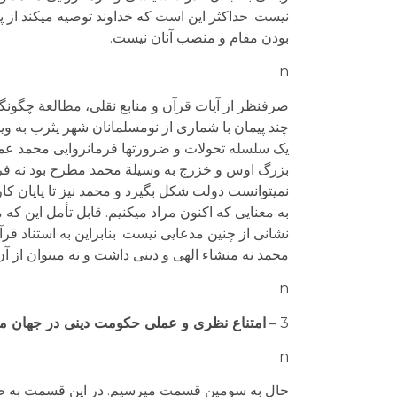
نیست. حداکثر این است که خداوند توصیه می­کند از پ
بودن مقام و منصب آنان نیست.
n
صرفنظر از آیات قرآن و منابع نقلی، مطالعة چگونگی
چند پیمان با شماری از نومسلمانان شهر یثرب به وی
یک سلسله تحولات و ضرورت­ها فرمانروایی محمد عمل
بزرگ اوس و خزرج به وسیلة محمد مطرح بود نه فر
نمی­توانست دولت شکل بگیرد و محمد نیز تا پایان 
به معنایی که اکنون مراد می­کنیم. قابل تأمل این ک
نشانی از چنین مدعایی نیست. بنابراین به استناد قرآ
محمد نه منشاء الهی و دینی داشت و نه می­توان از آن 
n
3 –
امتناع نظری و عملی حکومت دینی در جهان م
n
حال به سومین قسمت می­رسیم. در این قسمت به صورت