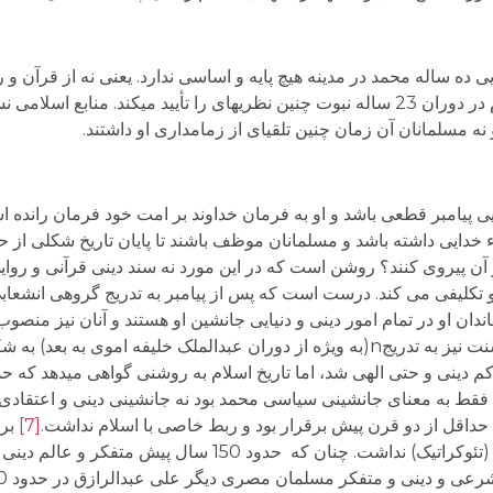
توان چنین نظریه­ای را استنباط کرد و نه تاریخ اسلام در دوران 23 ساله نبوت چنین نظریه­ای را تأیید م
ه مسلمانان آن زمان چنین تلقی­ای از زمامداری او داشتند.
 پیامبر قطعی باشد و او به فرمان خداوند بر امت خود فرمان رانده اس
 خدایی داشته باشد و مسلمانان موظف باشند تا پایان تاریخ شکلی از حک
آن پیروی کنند؟ روشن است که در این مورد نه سند دینی قرآنی و روای
 تکلیفی می کند. درست است که پس از پیامبر به تدریج گروهی انشعابی
ندان او در تمام امور دینی و دنیایی جانشین او هستند و آنان نیز منصوب
دیگران برای همیشه حق فرمانروایی ندارند و اهل سنت نیز به تدریجn(به ویژه از دوران عبدالملک خلیفه 
اکم دینی و حتی الهی شد، اما تاریخ اسلام به روشنی گواهی می­دهد که 
قط به معنای جانشینی سیاسی محمد بود نه جانشینی دینی و اعتقادی او
داقل از دو قرن پیش برقرار بود و ربط خاصی با اسلام نداشت.
[7]
برا
اسلامی از آغاز تا پایان هیچ مبنا و معیار دینی و الهی (تئوکراتیک) نداشت. چنا