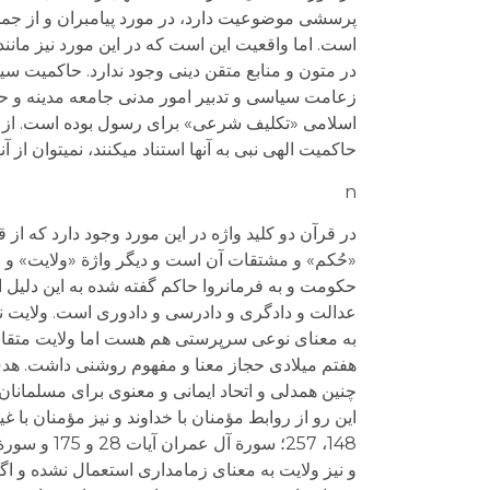
پرسشی موضوعیت دارد، در مورد پیامبران و از جم
است. اما واقعیت این است که در این مورد نیز مانند
در متون و منابع متقن دینی وجود ندارد. حاکمیت س
زعامت سیاسی و تدبیر امور مدنی جامعه مدینه و حت
اسلامی «تکلیف شرعی» برای رسول بوده است. از آیات
حاکمیت الهی نبی به آنها استناد می­کنند، نمی­توان ا
n
در قرآن دو کلید واژه در این مورد وجود دارد که از 
«حُکم» و مشتقات آن است و دیگر واژة «ولایت» و 
حکومت و به فرمانروا حاکم گفته شده به این دلیل 
عدالت و دادگری و دادرسی و دادوری است. ولایت نی
به معنای نوعی سرپرستی هم هست اما ولایت متقابل
هفتم میلادی حجاز معنا و مفهوم روشنی داشت. هدف و
و نیز ولایت به معنای زمامداری استعمال نشده و اگر