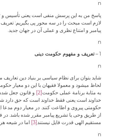
n
پاسخ من به این پرسش منفی است یعنی تأسیس و تحق
لازم است مبحث را در سه محور پی بگیریم: تعریف 
پیامبر و امتناع نظری و عملی آن در جهان جدید.
n
1 –
تعریف و مفهوم حکومت دینی
n
شاید بتوان برای نظام سیاسی بر بنیاد دین تعاریف 
لحاظ می­شود و معمولا فقیهان با این دو معیار حکومت
به مثابة برنامة عملی حکومت
[2]
و قانون جعل شده 
خداوند است یعنی فقط خداوند است که حق دارد شخصی
حکومتی پیروی و اطاعت کنند. در معیار دوم مدعا این 
از طریق وحی یا تشریع پیامبر مقرر شده باشد. در ف
مستقیم الهی قدرت قایل نیستند
[3]
اما در شیعه ه
n