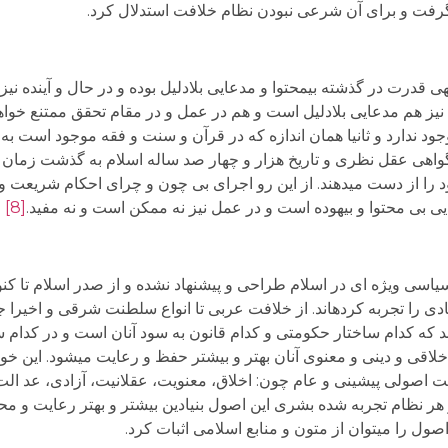
گرفت و برای آن شرعی نبودن نظام خلافت استدلال کرد.
 قدرت در گذشته بی­محتوا و مدعایی بلادلیل بوده و در حال و آینده نیز 
 هم مدعایی بلادلیل است و هم در عمل و در مقام تحقق ممتنع خواهد ب
ود ندارد و ثانیا همان اندازه که در قرآن و سنت و فقه موجود است به 
ه گواهی عقل نظری و تاریخ هزار و چهار صد ساله اسلام به گذشت زمان 
را از دست می­دهند. از این رو اجرای بی چون و چرای احکام شریعت و 
 بی محتوا و بیهوده است و در عمل نیز نه ممکن است و نه مفید.
[8]
 سیاسی ویژه ای در اسلام طراحی و پیشنهاد نشده و از صدر اسلام تا کن
 را تجربه کرده­اند. از خلافت عربی تا انواع سلطنت شرقی و اخیرا ج
که کدام ساختار حکومتی و کدام قانون به سود آنان است و در کدام سا
اقی و دینی و معنوی آنان بهتر و بیشتر حفظ و رعایت می­شود. این خو
یت اصولی پیشینی و عام چون: اخلاق، معنویت، عقلانیت، آزادی، عد ال
 نظام تجربه شده بشری این اصول بنیادین بیشتر و بهتر رعایت و محقق
 را می­توان از متون و منابع اسلامی اثبات کرد.