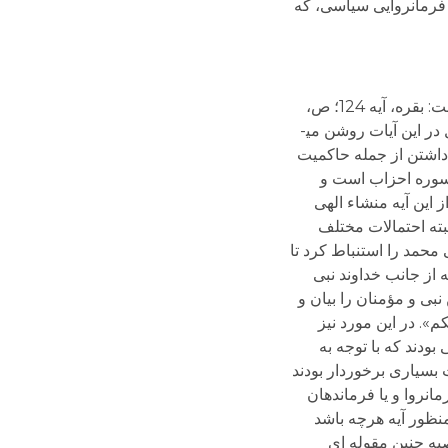
 فرمانروایی سیاسی، که
مدافعان حکومت دینی با مدعای انتصاب الهی پیامبران به فرمانروایی عمدتا به نه آیه قرآن استناد می­کنند که از این قرار است: بقره، آیه 124؛ ص،
آیه 29؛ احزاب، آیه 9 و 36؛ مائده، آیه 55؛ نساء، آیه 59؛ نساء، آیه 65؛ نساء، آیه 105؛ نور، آیات 62 – 63. اما با دقت و تأمل در این آیات روشن می­
 داشتن از جمله حاکمیت
 ساله محمد در مدینه را ثابت نمی­کنند. البته در این میان به دو آیه بیشترین استناد صورت گرفته است. یکی آیة 6 سوره احزاب است و
از این آیه منشاء الهی
بته احتمالات مختلف
 محمد را استنباط کرد تا
 از جانب خداوند نبی
بی و مؤمنان را بیان و
م». در این مورد نیز
بودند که با توجه به
ت بسیاری برخوردار بودند
انروا و یا فرماندهان
نظور آیه هرچه باشد
صیه چنین مقوله ای