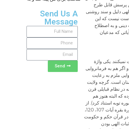
ین پرسش قابل طرح
Send Us A
لهی دلیل و سند روشنی
 دست نیست که این
Message
دینی و به اصطلاح
یاتی که مدعیان
نمی­کنند. یکی واژة
Send
اگر هم به فرمانروایی
ایی ملزم به رعایت
منان است. گرچه ولایت
 در نظام قبایلی قرن
 که البته هنوز هم
 اتحاد ایمانی و معنوی برای مسلمانان موضوعیت دارد (از باب نمونه می­توان به آیه 72 سوره انفال و آیه 71 سوره توبه استناد کرد). از
این رو از روابط مؤمنان با خداوند و نیز مؤمنان با غیر مؤمنان نیز از اصطلاح ولایت استفاده شده است (از باب نمونه به سورة بقره آیات 107، 120،
ه روشن است این است که در قرآن حکم و حکومت
ثبات الهی بودن