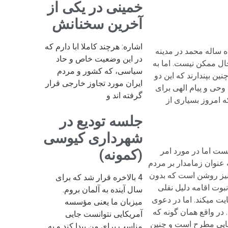
خمینی در یکی از
آخرین سخنانش
اشاره: هرچند کاملا ابا دارم که
 ساله محمد در مدینه
در این وضعیت خاص و حاد
ال ممکن نیست. اما به
سیاسی، که کشور و مردم
ن بپندارند که این دو
ایران مورد تجاوز خارجی قرار
وحی و پیام الهی برای
گرفته اند و
که امروز بسیاری از
جلسه تودیع در
شهرداری کیوسی
ست اما در مورد امر
(کمونه)
 عنوان زمامدار بر مردم
 نیز روشن است که بدون
4 بالاخره قرار شد که برای
نبوت اقامه دلیل نقلی
سال آینده به آلمان بروم.
ت می­کند. اما در دعوی
میزبان ما یعنی مؤسسه
در واقع همان گونه که
آمریکایی نتوانست جایی
دعایی مطرح است و چنین
مناسب برای من پیدا کند و به