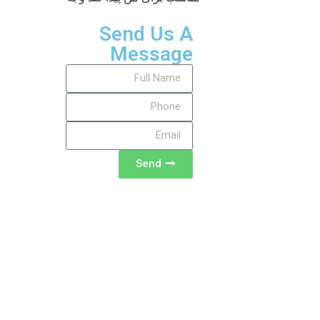
Send Us A
Message
Send