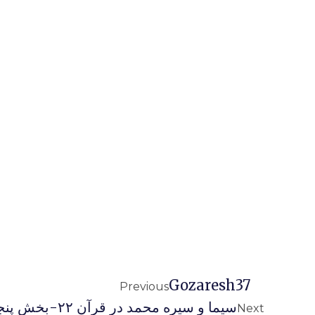
Gozaresh37
Previous
سیما و سیره محمد در قرآن ۲۲-بخش پنجم: محمد در خانواده
Next