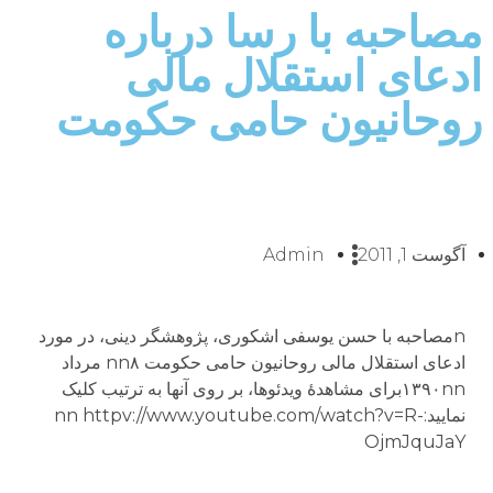
مصاحبه با رسا درباره
ادعای استقلال مالی
روحانیون حامی حکومت
آگوست 1, 2011
Admin
nمصاحبه با حسن یوسفی اشکوری، پژوهشگر دینی، در مورد
ادعای استقلال مالی روحانیون حامی حکومت nn۸ مرداد
۱۳۹۰nnبراى مشاهدهٔ ویدئوها، بر روى آنها به ترتیب کلیک
نمایید:nn httpv://www.youtube.com/watch?v=R-
OjmJquJaY