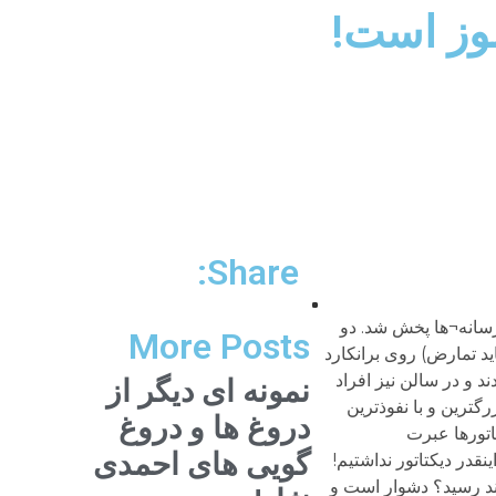
موز است!
Share:
رسانه¬ها پخش شد. دو
More Posts
ید تمارض) روی برانکارد
د و در سالن نیز افراد
نمونه ای دیگر از
ترین و با نفوذترین
دروغ ها و دروغ
اتورها عبرت
گویی های احمدی
در دیکتاتور نداشتیم!
هند رسید؟ دشوار است و