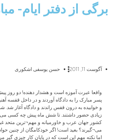
برگی از دفتر ایام- م
آگوست 11, 2011
حسن یوسفی اشکوری
واقعا عبرت آموزه است و هشدار دهنده! دو روز پیش
پسر مبارک را به دادگاه آوردند و در داخل قفسه آهنی
و خوابیده به درون قفس راندند و دادگاه آغاز شد. ش
زیادی حضور داشتند. تا شش ماه پیش چه کسی می¬تو
کشور جهان عرب و خاورمیانه و مهم¬ترین متحد غرب و 
می¬گیرند؟ بعید است! اگر خودکامگان از چنین حوادث
اما نکته مهم این است که در پایان کار چیزی گیر م