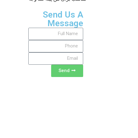
Send Us A
Message
Send