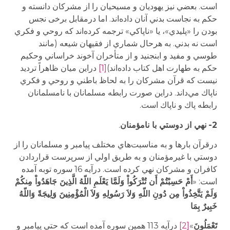
است. بعضي نيز يهوديان و مسيحيان را از مشركان دانسته و
حكم به نجاست بدني آنان داده‌اند. اما درمقابل برخی نجس
بودن را «پليدي»، يا «ناپاكي» ترجمه كرده‌اند كه روحي و فكري
است نه بدني. به هرحال شماري از فقيهان شيعه (مانند
طوسي و مفيد و ابن­جنید و از متأخران آخوند خراساني وحكيم
حكم به طهارت اهل كتاب داده‌اند)
[1]
دراين ميان ظاهراً ترديد
نيست كه قرآن مشركان را به لحاظ باطني و روحي و فكري
ناپاك مي‌داند. دراين صورت رابطه مسلمانان با نامسلمانان
رابطه پاك و ناپاك است.
2-
نهي از دوستي با نامؤمنان
.
درقرآن بارها و به مناسبت‌هاي مختلف پيامبر و مسلمانان را از
دوستي با غيرمؤمنان و به طريق اولي از سرپرست قراردادن
كافران و مشركان نهي كرده است. درآيه 16 سوره توبه آمده
است: «
أَمْ حَسِبْتُمْ أَن تُتْرَكُواْ وَلَمَّا يَعْلَمِ اللّهُ الَّذِينَ جَاهَدُواْ مِنكُمْ
وَلَمْ يَتَّخِذُواْ مِن دُونِ اللّهِ وَلاَ رَسُولِهِ وَلاَ الْمُؤْمِنِينَ وَلِيجَةً وَاللّهُ
خَبِيرٌ بِمَا
تَعْمَلُونَ
»
[2]
درآيه 113 همين سوره آمده است كه حتي پيامبر و