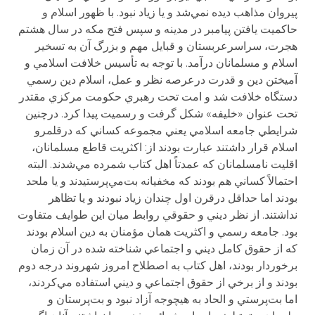
پيروان مذاهب ديده نمي‌شد و يا زياد نبود. با ظهور اسلام و
حاكميت يافتن پيامبر در مدينه و سپس فتح مكه در سال هشتم
هجرت، سراسرعربستان و قبايل مهم و بزرگ آن به تسخير
اسلام و مسلمانان درآمد. با توجه به تأسيس خلافت اسلامي و
آميختن دين و قدرت درعرصه نظر و عمل، اسلام دين رسمي
دستگاه خلافت شد و امت تحت رهبري حكومت مركزي مقتدر
تحت عنوان «خليفه» شكل گرفت و رسميت پيدا كرد. درچنين
شرايطي جامعه اسلامي يعني مجموعه كساني كه درقلمرو
اسلام قرار داشتند عبارت بودند از: اكثريت قاطع مسلمانان،
اقليت نامسلمانان كه عمدتاً اهل كتاب شمرده مي‌شدند. البته
احتمالاً كساني هم بودند كه مخفيانه بت‌مي‌پرستيدند و يا ملحد
بودند اما حداقل درقرن اول چندان زياد نبودند و يا تظاهر
نداشتند. از نظر ديني و حقوقي روابط ميان اين طوايف متفاوت
بود. جامعه رسمي و اكثريت همان مؤمنان به دين اسلام بودند
كه از حقوق كامل ديني و اجتماعي شناخته شده در آن زمان
برخوردار بودند، اهل كتاب به اصطلاح امروز شهروند درجه دوم
بودند و از برخي از حقوق اجتماعي و ديني استفاده مي‌كردند،
اما بت‌پرستي و الحاد به هيچوجه آزاد نبود و بت‌پرستان و