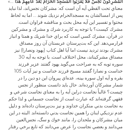
الْمُشْرِكُونَ نَجَسٌ فَلاَ يَقْرَبُواْ الْمَسْجِدَ الْحَرَامَ بَعْدَ عَامِهِمْ هَذَا
…»
معناي تحت الفظي آيه آن است كه: مشركان نجس‌اند، لذا نبايد
پس از امسالشان به مسجدالحرام نزديك شوند … اما به لحاظ
محتوا و تفسير اين آيه محل بحث و مناقشه فراوان است.
مشرك كيست؟ با توجه به كاربرد شرك و مشرك و مشركين
در قرآن، مشرك كسي است كه براي خدا شریك و همتا و انباز
قرارمي‌دهد. اين كه بت‌پرستان عربستان آن روز مصداق
مشرك بودند ترديد نيست اما آيا اهل كتاب (يهود ونصارا) نيز
مصداق مشركين­اند، محل اختلاف است. با توجه به آيه 30
سوره توبه كه به صراحت مي‌گويد يهود گفتند عزير فرزند
خداست و نصارا گفتند مسيح فرزند خداست و نيز آيات 105
بقره و آيه اول سوره بينه، عده‌اي پيروان اين دو دين را در
شمار مشركان آورده‌اند. حال بايد دانست منظور از نجس
چيست؟ غالباً نجاست دراين آيه را به معناي نجاست شرعي و
فقهي گرفته‌اند كه عبارت است از نجاست جسماني و لذا حكم
به نجاست بدني منكران خداوند و نيز بت‌پرستان داده‌اند و دليل
عدم نزديكي اينان را همين نجاست بدني دانسته‌اند. البته در اين
ميان مشركان و ملحدان را، مانند خوك و سگ، نجس‌العين
مي‌دانند و بعضي نجاست را عرض مي‌دانند كه تابع برخي رفتار