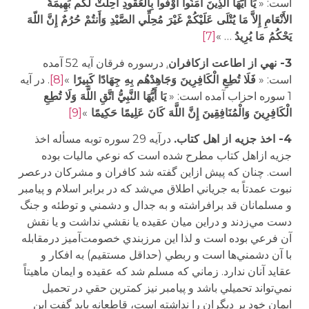
است: «
يَا أَيُّهَا الَّذِينَ آمَنُواْ أَوْفُواْ بِالْعُقُودِ أُحِلَّتْ لَكُم بَهِيمَةُ
الأَنْعَامِ إِلاَّ مَا يُتْلَى عَلَيْكُمْ غَيْرَ مُحِلِّي الصَّيْدِ وَأَنتُمْ حُرُمٌ إِنَّ اللّهَ
يَحْكُمُ مَا يُرِيدُ
… »
[7]
3- نهي از اطاعت ازكافران
.
درسوره فرقان آيه 52 آمده
است: «
فَلَا تُطِعِ الْكَافِرِينَ وَجَاهِدْهُم بِهِ جِهَادًا كَبِيرًا
»
[8]
. در آيه
1 سوره احزاب آمده است: «
يَا أَيُّهَا النَّبِيُّ اتَّقِ اللَّهَ وَلَا تُطِعِ
الْكَافِرِينَ وَالْمُنَافِقِينَ إِنَّ اللَّهَ كَانَ عَلِيمًا حَكِيمًا
»
[9]
4- اخذ جزيه از اهل كتاب.
درآيه 29 سوره توبه مسأله اخذ
جزيه ازاهل كتاب مطرح شده است كه نوعي ماليات بوده
است. چنان كه پيش ازاين گفته شد كافران و مشركان درعصر
نبوت عمدتاً به جرياني اطلاق مي‌شد كه در برابر اسلام و پيامبر
و مسلمانان قد برافراشته و به جدال و دشمني و توطئه و جنگ
دست مي‌زدند و دراين ميان عقيده يا نقشي نداشت و يا نقش
آن فرعي بوده است و لذا اين مرزبندي خصومت‌آميز درمقابله
با آن دشمني‌ها است و ربطي (حداقل مستقيم) به افكار و
عقايد آنان ندارد. زماني كه مسلم شد كه عقيده و ايمان ماهيتاً
نمي‌تواند تحميلي باشد و پيامبر نيز كمترين حقي در تحميل
ايمان خود بر ديگران را نداشته است، قاطعانه بايد گفت اين