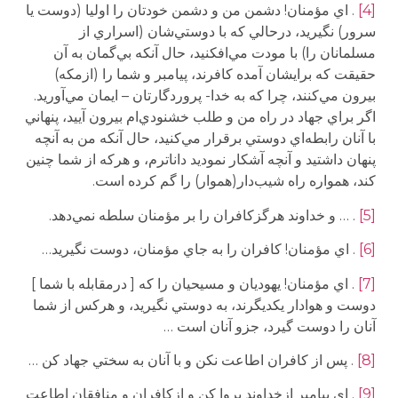
[4]
. اي مؤمنان! دشمن من و دشمن خودتان را اوليا (دوست يا
سرور) نگيريد، درحالي كه با دوستي‌شان (اسراري از
مسلمانان را) با مودت مي‌افكنيد، حال آنكه بي‌گمان به آن
حقيقت كه برايشان آمده كافرند، پيامبر و شما را (ازمكه)
بيرون مي‌‌كنند، چرا كه به خدا- پروردگارتان – ايمان مي‌آوريد.
اگر براي جهاد در راه من و طلب خشنودي‌ام بيرون آييد، پنهاني
با آنان رابطه‌اي دوستي برقرار مي‌كنيد، حال آنكه من به آنچه
پنهان داشتيد و آنچه آشكار نموديد داناترم، و هركه از شما چنين
كند، همواره راه شيب‌دار(هموار) را گم كرده است.
[5]
. … و خداوند هرگزكافران را بر مؤمنان سلطه نمي‌دهد.
[6]
. اي مؤمنان! كافران را به جاي مؤمنان، دوست نگيريد…
[7]
. اي مؤمنان! يهوديان و مسيحيان را كه [ درمقابله با شما ]
دوست و هوادار يكديگرند، به دوستي نگيريد، و هركس از شما
آنان را دوست گيرد، جزو آنان است …
[8]
. پس از كافران اطاعت نكن و با آنان به سختي جهاد كن …
[9]
. اي پيامبر ازخداوند پروا كن و ازكافران و منافقان اطاعت