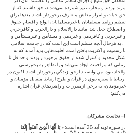
ملحدان حق تبليغ و اجراي شعائر مذهبي را نداشتند. آنان اگر
مرتد نبودند و محارب نيز شمرده نمي‌شدند، حق داشتند كه از
حق حيات و امرار معاش متعارف برخوردار باشند. بعدها براي
تنظيم روابط مسلمانان با غيرمسلمانان، انواع و اقسام حقوق
و اصطلاح جعل شد. مانند دارالاسلام و دارالحرب و كافرحربي
و غيرحربي و كافرذمي و غيرذمي و مستأمن و غيرمستأمن و
… به هرحال آنچه مسلم است اين است كه در جامعه اسلامي
با رسميت و اكثريت يافتن امت، اقليت‌‌هايي پديد آمدند كه به
شكل محدود و كنترل شده از حقوق برخوردار بودند و حداقل تا
زماني كه مزاحمت ايجاد نمي‌شد و يا تظاهر به بت‌پرستي
والحاد نبود، مي‌توانستند ازحق زندگي برخوردار باشند. اكنون در
ارتباط با سيره نبوي در قرآن و طرح ارتباط متقابل مؤمنان و
غيرمؤمنان، به برخي ازمقررات و راهبرد‌‌هاي قرآن اشاره
مي‌كنم:
1
–
نجاست مشركان
.
در سوره توبه آيه 28 آمده است: «
يَا أَيُّهَا الَّذِينَ آمَنُواْ إِنَّمَا