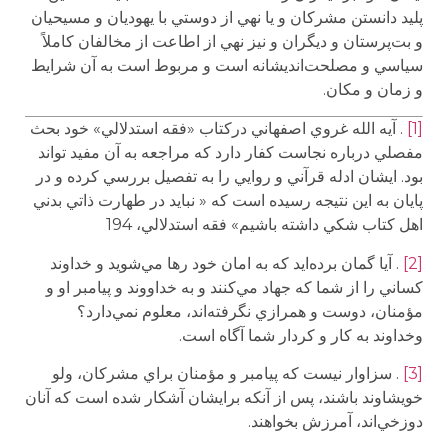
پليد دانستن مشركان و يا نهي از دوستي با يهوديان و مسيحيان
و بت‌پرستان و ديگران و نيز نهي از اطاعت از مخالفان كاملاً
سياسي و مصلحت‌انديشانه است و مربوط است به آن شرايط
و زمان و مكان.
[1]
. آيه الله غروي اصفهاني دركتاب «فقه استدلالي» خود بحث
مفصلي درباره نجاست كفار دارد كه مراجعه به آن مفيد تواند
بود. ايشان ادله قرآني و روايي را به تفصيل بررسي كرده و در
پايان به اين نتيجه رسيده است كه « نبايد در طهارت ذاتي بدني
اهل كتاب شكي داشته باشيم» فقه استدلالي، 194
[2]
. آيا گمان برده‌ايد كه به امان خود رها مي‌شويد و خداوند
كساني را از شما كه جهاد مي‌كنند و به خداووند و پيامبر او و
مؤمنان، دوست و همرازي نگرفته‌‌اند، معلوم نمي‌دارد؟
وخداوند به كار و كردار شما آگاه است.
[3]
. سزاوار نيست كه پيامبر و مؤمنان براي مشركان، ولو
خويشاوند باشند، پس از آنكه برايشان آشكار شده است كه آنان
دوزخي‌اند، آمرزش بخواهند.