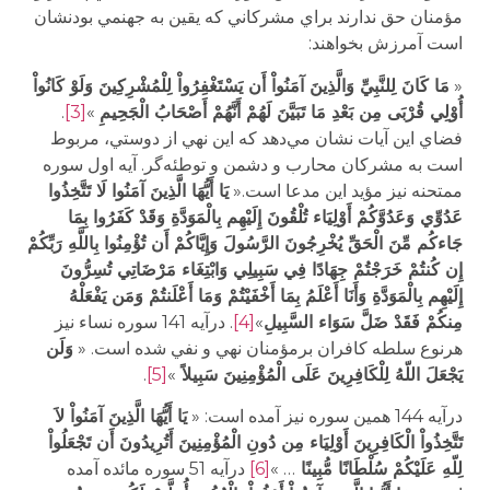
مؤمنان حق ندارند براي مشركاني كه يقين به جهنمي بودنشان
است آمرزش بخواهند:
«
مَا كَانَ لِلنَّبِيِّ وَالَّذِينَ آمَنُواْ أَن يَسْتَغْفِرُواْ لِلْمُشْرِكِينَ وَلَوْ كَانُواْ
أُوْلِي قُرْبَى مِن بَعْدِ مَا تَبَيَّنَ لَهُمْ أَنَّهُمْ أَصْحَابُ الْجَحِيمِ
»
[3]
.
فضاي اين آيات نشان مي‌دهد كه اين نهي از دوستي، مربوط
است به مشركان محارب و دشمن و توطئه‌‌گر. آيه اول سوره
ممتحنه نيز مؤيد اين مدعا است.«
يَا أَيُّهَا الَّذِينَ آمَنُوا لَا تَتَّخِذُوا
عَدُوِّي وَعَدُوَّكُمْ أَوْلِيَاء تُلْقُونَ إِلَيْهِم بِالْمَوَدَّةِ وَقَدْ كَفَرُوا بِمَا
جَاءكُم مِّنَ الْحَقِّ يُخْرِجُونَ الرَّسُولَ وَإِيَّاكُمْ أَن تُؤْمِنُوا بِاللَّهِ رَبِّكُمْ
إِن كُنتُمْ خَرَجْتُمْ جِهَادًا فِي سَبِيلِي وَابْتِغَاء مَرْضَاتِي تُسِرُّونَ
إِلَيْهِم بِالْمَوَدَّةِ وَأَنَا أَعْلَمُ بِمَا أَخْفَيْتُمْ وَمَا أَعْلَنتُمْ وَمَن يَفْعَلْهُ
مِنكُمْ فَقَدْ ضَلَّ سَوَاء السَّبِيلِ
»
[4]
. درآيه 141 سوره نساء نيز
هرنوع سلطه كافران برمؤمنان نهي و نفي شده است. «
وَلَن
يَجْعَلَ اللّهُ لِلْكَافِرِينَ عَلَى الْمُؤْمِنِينَ سَبِيلاً
»
[5]
.
درآيه 144 همين سوره نيز آمده است: «
يَا أَيُّهَا الَّذِينَ آمَنُواْ لاَ
تَتَّخِذُواْ الْكَافِرِينَ أَوْلِيَاء مِن دُونِ الْمُؤْمِنِينَ أَتُرِيدُونَ أَن تَجْعَلُواْ
لِلّهِ عَلَيْكُمْ سُلْطَانًا مُّبِينًا
… »
[6]
درآيه 51 سوره مائده آمده