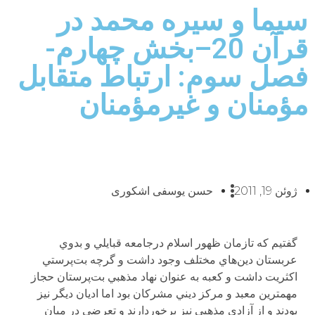
سیما و سیره محمد در
قرآن 20–بخش چهارم-
فصل سوم: ارتباط متقابل
مؤمنان و غيرمؤمنان
ژوئن 19, 2011
حسن یوسفی اشکوری
گفتيم كه تازمان ظهور اسلام درجامعه قبايلي و بدوي
عربستان دين‌‌هاي مختلف وجود داشت و گرچه بت‌پرستي
اكثريت داشت و كعبه به عنوان نهاد مذهبي بت‌پرستان حجاز
مهمترين معبد و مركز ديني مشركان بود اما اديان ديگر نيز
بودند و از آزادي مذهبي نيز برخوردارند و تعرضي در ميان