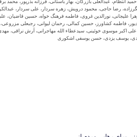
د انتظام، عبدالعلی بازرگان، بهار باستانی، فرزانه بذرپور، محمد بر
گرزاده، رضا حاجی، محمود درویش، زهره سردار، علی سردار، عبدال
را علیجانی، نورالدین غروی، فاطمه فرهنگ خواه، حسین قاضیان، ع
یور، فاطمه کشاورز، حسین کمالی، رحمان لیوانی، رجبعلی مزروعی، 
علی اکبر موسوی خوئینی، سیدعطاء الله مهاجرانی، آرش نراقی، مهدی
 یزدی، یوسف یزدی، حسن یوسفی اشکوری
نی برای رهایی مردم از