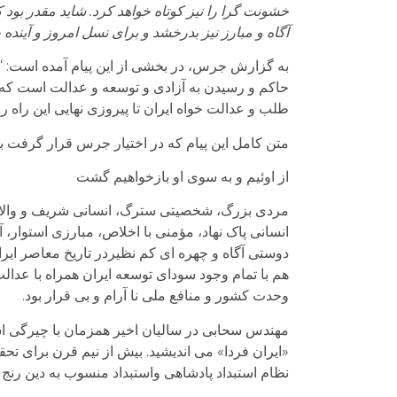
خشونت گرا را نیز کوتاه خواهد کرد. شاید مقدر بود
آگاه و مبارز نیز بدرخشد و برای نسل امروز و آینده چ
به گزارش جرس، در بخشی از این پیام آمده است: “بر
حاکم و رسیدن به آزادی و توسعه و عدالت است که آر
طلب و عدالت خواه ایران تا پیروزی نهایی این راه را 
متن کامل این پیام که در اختیار جرس قرار گرفت 
از اوئیم و به سوی او بازخواهیم گشت
مردی بزرگ، شخصیتی سترگ، انسانی شریف و والا 
انسانی پاک نهاد، مؤمنی با اخلاص، مبارزی استوار،
دوستی آگاه و چهره ای کم نظیردر تاریخ معاصر ایران
هم با تمام وجود سودای توسعه ایران همراه با عد
وحدت کشور و منافع ملی نا آرام و بی قرار بود.
مهندس سحابی در سالیان اخیر همزمان با چیرگی استب
«ایران فردا» می اندیشید. بیش از نیم قرن برای تحق
نظام استبداد پادشاهی واستبداد منسوب به دین رنج ها