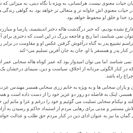
 حیات معنوی نیست. هرانسانی، به ویژه با نگاه دینی، به میزانی که در
در حیات معنوی اش جاوانه تر و متعالی تر خواهد بود. به گواهی زندگی
نزد خدا و خلق او محفوظ خواهد بود.
ارغ نشده بودیم، که خبر درگذشت هاله دختر اندیشمند، پارسا و مبارزش
وان نمی شناسد، اما رنج و فاجعه بزرگ در این است که دختری برای آخری
اسم تشییع پدر به گناه درآغوش گرفتن عکس او و مقاومت در برابر ربا
 کنار پدر و همسفر با او، جان به جان آفرین تسلیم می¬کند.
 شناسد. اما می توان امیدوار بود که عمر کوتاه هاله سحابی عمر اس
 که در کنار الگوئی مردانه از اخلاق، سیاست و دین، سیمای درخشان یک 
راغ راه باشد.
هان و یاران سحابی ها و به ویژه به خانم زری سحابی همسر مهندس عزت ا
مسر، اینک به فاصله دو روز دو عزیز خود را از دست داده است و هم
 و نیکنام سحابی تسلیت می گوئیم و خود را درغم و عزا و ماتم این خ
 تلاش مستمر و مدنی برای رهایی مردم از استبداد حاکم و رسیدن به آز
گمان ما نیز به عنوان ادای دین در کنار مردم حق طلب و عدالت خواه ای