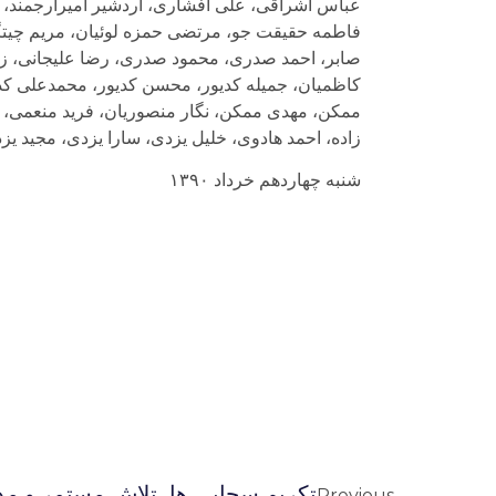
عباس اشراقی، علی افشاری، اردشیر امیرارجمند، حمی
فاطمه حقیقت جو، مرتضی حمزه لوئیان، مریم چیت
صابر، احمد صدری، محمود صدری، رضا علیجانی، زه
کاظمیان، جمیله کدیور، محسن کدیور، محمدعلی کد
ممکن، مهدی ممکن، نگار منصوریان، فرید منعمی، 
زاده، احمد هادوی، خلیل یزدی، سارا یزدی، مجید
شنبه چهاردهم خرداد ۱٣٩۰
تکریم سحابی ها، تلاش مستمر و مد
Previous