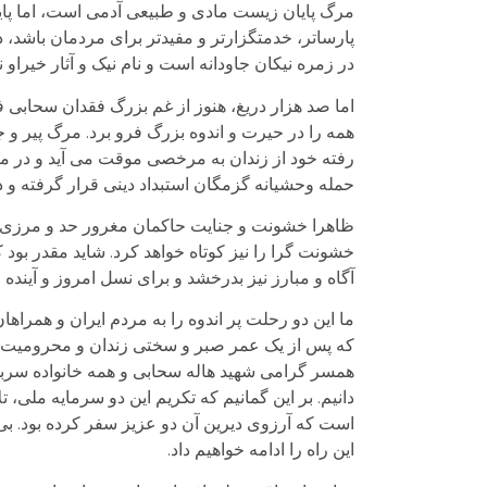
مرگ پایان زیست مادی و طبیعی آدمی است، اما پایان
پارساتر، خدمتگزارتر و مفیدتر برای مردمان باشد، 
در زمره نیکان جاودانه است و نام نیک و آثار خیراو 
اما صد هزار دریغ، هنوز از غم بزرگ فقدان سحابی ف
همه را در حیرت و اندوه بزرگ فرو برد. مرگ پیر و ج
رفته خود از زندان به مرخصی موقت می آید و در مر
حمله وحشیانه گزمگان استبداد دینی قرار گرفته و در
ظاهرا خشونت و جنایت حاکمان مغرور حد و مرزی نمی
خشونت گرا را نیز کوتاه خواهد کرد. شاید مقدر بود
آگاه و مبارز نیز بدرخشد و برای نسل امروز و آینده چ
ما این دو رحلت پر اندوه را به مردم ایران و همرا
که پس از یک عمر صبر و سختی زندان و محرومیت ه
همسر گرامی شهید هاله سحابی و همه خانواده سربلند
دانیم. بر این گمانیم که تکریم این دو سرمایه ملی،
است که آرزوی دیرین آن دو عزیز سفر کرده بود. بی 
این راه را ادامه خواهیم داد.