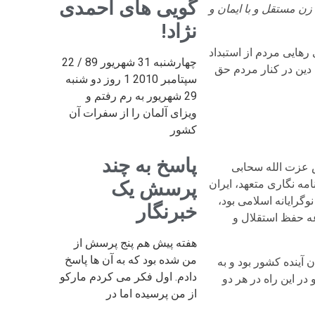
گویی های احمدی
زن مستقل و با ایمان و
نژاد!
رهایی مردم از استبداد
چهارشنبه 31 شهریور 89 / 22
 دین در کنار مردم حق
سپتامبر 2010 1 روز دو شنبه
29 شهریور به رم رفتم و
ویزای آلمان را از سفرات آن
کشور
پاسخ به چند
 عزت الله سحابی
مه نگاری متعهد، ایران
پرسش یک
وگرایانه اسلامی بود،
خبرنگار
ه حفظ استقلال و
هفته پیش هم پنج پرسش از
من شده بود که به آن ها پاسخ
آینده کشور بود و به
دادم. اول فکر می کردم مارکو
در این راه در هر دو
از من پرسیده اما در