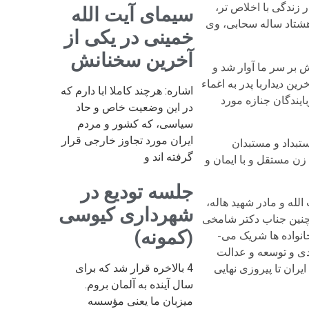
 زندگی با اخلاص تر،
سیمای آیت الله
 هشتاد ساله سحابی، وی
خمینی در یکی از
آخرین سخنانش
 بر سر ما آوار شد و
ن دیداربا پدر به اغماء
اشاره: هرچند کاملا ابا دارم که
یندگان جنازه مورد
در این وضعیت خاص و حاد
سیاسی، که کشور و مردم
ایران مورد تجاوز خارجی قرار
تبداد و مستبدان
گرفته اند و
زن مستقل و با ایمان و
جلسه تودیع در
لله و مادر شهید هاله،
شهرداری کیوسی
چنین جناب دکتر شامخی
(کمونه)
انواده ها شریک می-
ادی و توسعه و عدالت
4 بالاخره قرار شد که برای
ران تا پیروزی نهایی
سال آینده به آلمان بروم.
میزبان ما یعنی مؤسسه