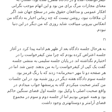
معنای مجازات مرگ برای من بود و این اتهام موجب نگرانی
افکار عمومی و مدافعان حقوق بشر در سطح جهان شد. اگر
آن ملاقات نبود، روشن نیست که چه زمانی اخبار به دادگاه من
انعکاس بیرونی می­یافت. شاید روزی که من دیگر در این دنیا
نبودم.
n
به هرحال جلسه دادگاه بعد از ظهر هم ادامه پیدا کرد. در آغاز
جلسه اعتراض کرده بودم که چرا متن کیفرخواست را در
اختیارم نگذاشته اند. در پایان جلسه سلیمی به منشی جلسه
گفت یک کپی از کیفرخواست را به من بدهند. چنین شد. اما در
هر صفحه دو تا مهر «محرمانه» زدند که با رنگ قرمز بود.
جلسه سوم دادگاه هفته دیگر در روز شنبه بود. در این جلسات
من کمتر صحبت می­کردم. گاه به پرسش­ها جواب می­دادم. در
واقع صحبت اصلی با وکیل بود. جلسه اول فضای سنگین حاکم
بود و همه عبوس بودیم اما از جلسه دوم و سوم در مجموع
فضای آرام­تر و دوستانه­تری وجود داشت.