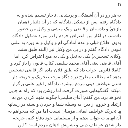
n
به هر رو در آن آشفتگی و پریشانی، ناچار تسلیم شده و به
دادگاه رفتم. پس از تشکیل دادگاه، که در آن دادیار (همان
بازجو) و دادستان و قاضی و یک منشی و وکیل من حضور
داشتند، در آغاز من اعتراض خودم را در مورد تشکیل دادگاه
بدون اطلاع قبلی و عدم آمادگی ام و وکیل و به ویژه به علنی
نبودن دادگاه گفتم و در پی من وکیل نیز (البته طبق سنت
وکلای تسخیری) یکی به نعل و یکی به میخ اعتراض کرد. اما
آقای قاضی یعنی آقای محمد سلیمی کتاب قانون را باز کرد و
کاملا قانونی! جواب داد که طبق فلان ماده اگر قاضی تشخیص
بدهد که مطالب مطرح در دادگاه موجب تحریک و جریحه دار
شدن عواطف دینی مردم می­شود، دادگاه را غیر علنی برگزار
می­کند. گفتگوهایی صورت گرفت اما روشن بود که راه به جایی
نخواهد برد. من گفتم: آقای سلیمی! چگونه متهم کردن من به
ارتداد و خروج از دین به وسیله شما و جریان وابسته در رسانه­
ها تحریک عواطف ایمانی مؤمنان نیست اما من که می­خواهم به
آن اتهامات جواب بدهم و از مسلمانی خود دفاع کنم، جریحه
دار شدن عواطف دینی و تشویش اذهان مردم است؟ این