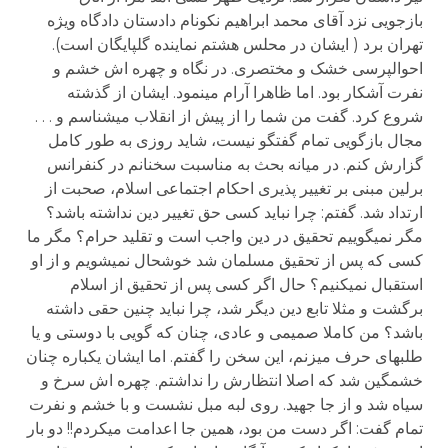
بازجویی نزد آقای محمد ابراهیم نکونام دادستان دادگاه ویژه
تهران برد ( ایشان در محلس هشتم نماینده گلپایگان است).
احوالپرسی خشک و مختصری. در نگاه و چهره اش خشم و
نفرت آشکار بود. اما ظاهرا آرام می­نمود. ایشان از گذشته
شروع کرد. گفت من شما را از پیش از انقلاب می­شناسم و . . .
مجال بازگویی تمام گفتگو نیست، شاید روزی به طور کامل
گزارش کنم. در میانه بحث به مناسبت سخنانم در کنفرانس
برلین مبنی بر تغییر پذیری احکام اجتماعی اسلام، صحبت از
ارتداد شد. گفتم: چرا نباید کسی حق تغییر دین نداشته باشد؟
مگر نمی­گوییم تحقیق در دین واجب است و تقلید حرام؟ مگر ما
کسی که پس از تحقیق مسلمان شد خوشحال نمی­شویم و از او
استقبال نمی­کنیم؟ حال اگر کسی پس از تحقیق از اسلام
برگشت و مثلا تابع دین دیگر شد، چرا نباید چنین حقی داشته
باشد؟ من کاملا صمیمی و عادی، چنان که گویی با دوستی و یا
طلبه­ای حرف می­زنم، این سخن را گفتم. اما ایشان یکباره چنان
خشمگین شد که اصلا انتظارش را نداشتم. چهره اش سرخ و
سیاه شد و از جا جهید. روی لبه مبل نشست و با خشم و نفرت
تمام گفت: اگر دست من بود، همین جا اعدامت می­کردم!! دو بار