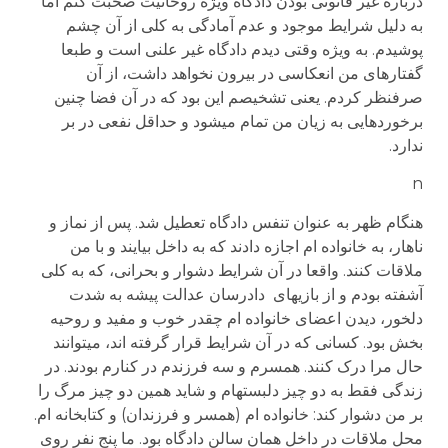
دربارة غیر قانونی بودن دادگاه ویژه روحانیت صحبت کنم اما
به دلیل شرایط موجود و عدم آمادگی به کلی از آن چشم
پوشیدم. به ویژه وقتی دیدم دادگاه غیر علنی است و طبعا
گفتارهای من انعکاسی در بیرون نخواهد داشت، از آن
صرفنظر کردم. یعنی تشخیصم این بود که در آن فضا چنین
برخوردهایی به زیان من تمام می­شود و حداقل نفعی در بر
ندارد.
n
هنگام ظهر به عنوان تنفس دادگاه تعطیل شد. پس از نماز و
ناهار، به خانواده ام اجازه دادند که به داخل بیایند و با من
ملاقات کنند. واقعا در آن شرایط دشوار و بحرانی، که به کلی
آشفته بودم و از بازیهای دادرسان عدالت پیشه به شدت
دلخور، دیدن اعضای خانواده ام چقدر خوب و مفید و روحیه
بخش بود. کسانی که در آن شرایط قرار گرفته اند، می­توانند
حال مرا درک کنند. همسرم و سه فرزندم در کنارم بودند. در
زندگی فقط به دو چیز دلبسته­ام و شاید همین دو چیز مرگ را
بر من دشوار کند: خانواده ام (همسر و فرزندان) و کتابخانه ام.
محل ملاقات در داخل همان سالن دادگاه بود. ما پنج نفر روی