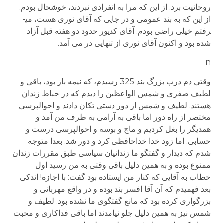
روحانیت برد. از این که مرا به انفرادی نبردند، خوشحال بودم.
از این که به بند عمومی و در جایی که آقای نوری هست، می­
رفتم خیلی راضی بودم. آقای کدیور حدود دو هفته قبل آزاد
شده بود و اکنون آقای نوری از تنهایی در می آمد.
n
وقتی دم درب بزرگ بند 325 رسیدم، که نیمه باز بود، باقی و
لطیف صفری و شمس الواعظین را دیدم که در حباط زندان
هستند. لطیف و شمس از دور دستی تکان دادند و احوالپرسی
مختصر از راه دور اما باقی به آرامی به طرف من آمد و
همدیگر را بغل کردیم و ماچ و بوسه و احوالپرسی درست و
حسابی. اما زود خدا خداحافظی کرد و دور شد. بعدا متوجه
شدم که دیدار و گفتگو ما زندانیان سیاسی طبق مقررات زندان
ممنوع بوده و به همین دلیل باقی وقتی به من رسید اول
خطاب به آقایی که کنار من ایستاده بود گفت: با اجازه! اندکی
بعد فهمیدم که آن آقا افسر بند بوده و در واقع مهربانی و
بزرگواری کرده بود که مانع گفتگوی ما نشده بود. لطیف و
شمس نیز به همین دلیل جلو نیامدند اما باقی فداکاری و محبت