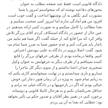
دادگاه قانونی است. فقط چند صفحه مطلب به عنوان
محورهای دفاعیه نوشته ام که می­خواستم امروز با شما
مشورت کنم. نگاهی به آن نوشته­ها انداخت و گفت خوب است.
افزود من هم آمادگی ندارم اما امروز کمی صحبت می­کنیم و
بعدا مطالب را کامل می­کنیم و به صورت کتبی ارائه می­دهیم. در
عین حال از حضور در دادگاه استنکاف کردم. آقای برزگر تلاش
وافر کرد که مرا قانع کند. از جمله گفت: اگر شما هم نیایید من
ناچار باید شرکت کنم و عدم حضور شما به ضرر شما تمام می­
شود. گفت: اصلا برویم در دادگاه به علنی نبودنش اعتراض
کنیم. واقعا درمانده بودم. از طرفی حرفهای برزگر را قانع
کننده نمی­یافتم و از طرف دیگر به حرفهایش به عنوان وکیل
تسخیری چندان اعتنا نداشتم و از سوی دیگر کل ماجرا را
سناریو و بازی می­دانستم و در نهایت نمی­خواستم کاری بکنم که
به زیانم تمام شود. به ویژه در آن زمان هنوز دچار این خوش
خیالی بودم که اگر در بازجویی­ها و در دادگاه خیلی تند نرانم و
حداقل تحریکشان نکنم و به هرحال کاملا قانونی و دوستانه
برخورد کنم، در تغییر نظر آقایان و صدور حکم بی تأثیر نخواهد
بود؛ خطایی که بعدا به آن پی بردم.