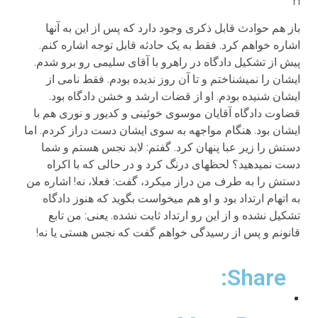
n
باز هم حوادث قابل ذکری وجود دارد که پس از این به آنها
اشاره خواهم کرد. فقط به یک حادثه قابل توجه اشاره کنم.
پیش از تشکیل دادگاه در راهرو با آقای سلیمی رو برو شدم.
ایشان را نمی­شناختم و تا آن روز ندیده بودم. فقط نامی از
ایشان شنیده بودم. او از قضات ارشد و خشن دادگاه بود.
قضاوت دادگاه آقایان موسوی خوئینی و کدیور و نوری هم با
ایشان بود. هنگام مواجهه به سوی ایشان دست دراز کردم. اما
دستش را زیر عبا پنهان کرد. گفتم: لابد نجس هستم و شما
دست نمی­دهید؟ لحظه­ای درنگ کرد و در حالی که با اکراه
دستش را به طرف من دراز می­کرد، گفت: فعلا، نه! اشاره من
به اتهام ارتداد بود و او هم می­خواست بگوید که هنوز دادگاه
تشکیل نشده و از این رو ارتداد ثابت نشده. یعنی: من تابع
قانونم و پس از رسیدگی خواهم گفت که نجس هستی یا نه!
Share: