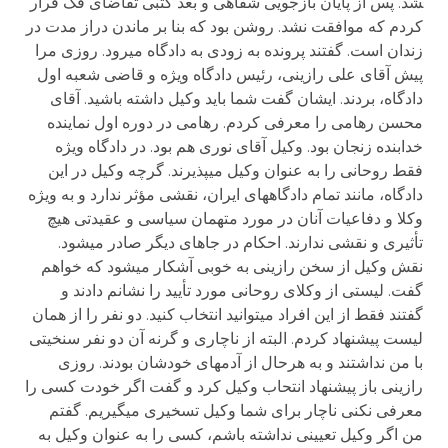
شد. پس از پایان بازجویی شفاهی و بعد کتبی تقاضای فک قرار
کردم که موافقت نشد. روشن بود که بنا بر ماندن دراز مدت در
زندان است. گفتند پرونده به زودی به دادگاه می­رود. روزی مرا
پیش آقای علی رازینی، رئیس دادگاه ویژه و قاضی شعبه اول
دادگاه، بردند. ایشان گفت شما باید وکیل داشته باشید. آقای
محسن رهامی را معرفی کردم. رهامی در دوره اول نماینده
خدابنده زنجان بود. وکیل آقای نوری هم بود. در دادگاه ویژه
فقط روحانی را به عنوان وکیل می­پذیرند. گرچه وکیل در این
دادگاه، مانند تمام دادگاههای ایران، نقشی مؤثر ندارد و به ویژه
وکلا و دفاعیات آنان در مورد متهمان سیاسی و عقیدتی هیچ
تأثیری و نقشی ندارند. احکام در جاهای دیگر صادر می­شود.
نقش وکیل از سخن رازینی به خوبی آشکار می­شود که خواهم
گفت. لیستی از وکلای روحانی مورد تأیید را نشانم دادند و
گفتند فقط از این افراد می­توانید انتخاب کنید. دو نفر را از همان
لیست پیشنهاد کردم. البته از ناچاری و گرنه آن دو نفر سنخیتی
با من نداشتند و به هرحال از آدمهای خودشان بودند. روزی
رازینی باز پیشنهاد انتحاب وکیل کرد و گفت اگر خودت کسی را
معرفی نکنی ناچار برای شما وکیل تسخیری می­گیریم. گفتم
من اگر وکیل تعیینی نداشته باشم، کسی را به عنوان وکیل به