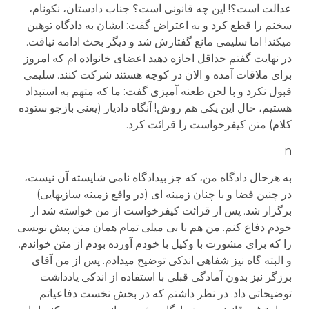
عدالت است؟! این چه قانونی است؟ جناب دادستان، نکونام،
سخنم را قطع کرد و به اعتراض گفت: ایشان به دادگاه توهین
می­کند! اما سلیمی مانع گفتارش شد و دیگر بحث ادامه نیافت.
در نهایت گفتم حداقل اجازه دهید اعضای خانواده ام که امروز
برای ملاقات آمده و الان در کوچه هستند شرکت کنند. سلیمی
قبول نکرد و با لحن طعنه آمیزی گفت: ما که متهم به استبداد
هستیم، حال این یکی هم روش! آنگاه دادیار (یعنی بازجو ستوده
کلام) متن کیفرخواست را قرائت کرد.
n
به هرحال دادگاه من، که جز بیدادگاه نامی شایسته آن نیست،
در چنین فضا و با چنان زمینه ای (در واقع زمینه سازیهایی)
برگزار شد. پس از قرائت کیفرخواست از من خواسته شد از
خودم دفاع کنم. من هم با بی میلی تمام همان متن پیش نویسی
را که برای مشورت با وکیل با خودم آورده بودم از متن خواندم.
و البته گاه نیز شفاهی اندکی توضیح می­دادم. پس از من آقای
برزگر نیز بدون آمادگی قبلی با استفاده از اندکی یادداشت
توضیحاتی داد. در نظر داشتم که در بخش نخست دفاعیاتم