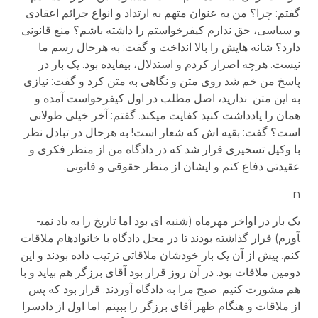
گفتم: چرا؟ من به عنوان متهم به ارتداد و انواع جرائم اعقادی
و سیاسی، حق ندارم کیفرخواستم را داشته باشم؟ منع قانونی
دارد؟ شانه هایش را بالا انداخت و گفت: به هرحال رسم ما
نیست. هرچه اصرار کردم و استدلال، بیفایده بود. یک بار در
پاسخ من خم شد روی متن و نگاهی به متن کرد و گفت: نیازی
به این متن ندارید، اصل مطلب در اول کیفرخواست آمده و
همان را یادداشت کنید کفایت می­کند. گفتم: آخر خیلی طولانی
است؟ گفت: بقیه اش که شعار است! به هرحال در تبادل نظر
با وکیل تسخیری قرار شد که در دادگاه من از منظر فکری و
عقیدتی دفاع کنم و ایشان از منظر حقوقی و قانونی.
n
یک بار در اواخر مهرماه (شنبه ای بود اما تاریخ را به یاد نمی­
آورم) قرار گذاشته بودند تا در محل دادگاه با خانواده­ام ملاقات
کنم. پیش از آن یک بار خودشان ملاقاتی ترتیب داده بودند و این
دومین ملاقات بود. در آن روز قرار بود آقای برزگر هم بیاید و با
هم مشورت کنیم. صبح مرا به دادگاه آوردند. قرار بود که پس
از ملاقات و هنگام ظهر آقای برزگر را ببینم. اما اول از دادسرا