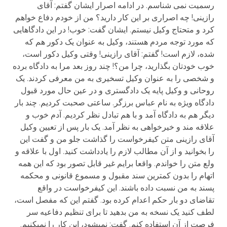
رسمیت نمی شناسم. در ادامه اصرار ایشان گفتم: آقای
رازینی! چه اصراری بر این کار دارید؟ من از خودم دفاع خواهم
کرد و متحتاج وکیل نیستم. ایشان گفت: خوب! در این دادگاهایی
که مورد توجه مردم هستند، وکیل به عنوان یک دکور هم که
شده، لازم است! گفتم: آقای رازینی! وقتی وکیل دکور است،
خوب خودتان بگذارید، چرا من؟! چند روز بعد مرا به دادگاه برده
و شخصی را به عنوان وکیل تسخیری به من معرفی کردند. یک
روحانی و وکیل پایه یک دادگستری و در عین حال مورد قبول
دادگاه ویژه به نام عباس برزگر. ساعتی صحبت کردیم. چند بار
دیگر هم به دادگاه آمد و با هم تبادل نظر کردیم. آدم خوب و
علاقه مند و خیرخواهی به نظر آمد. یک بار پس از تعیین وکیل
آقای رازینی متن کیفرخواست را گذاشت جلو من و گفت این
را بخوانید و از آن مطالب لازم را یادداشت کنید. اول با علاقه و
ولع متن را خواندم. واقعا برایم غیر قابل تصور بود که این همه
اتهام را بدون کمترین سند مقبول و مسموع قانونی و محکمه
پسند به من نسبت داده باشند. این کیفرخواست در واقع
تقاضای دو بار حکم اعدام کرده بود. گفتم این که مفصل است،
لطف کنید یک نسخه به من بدهید تا برای تنظیم دفاعیه سر
فرصت از آن استفاده کنم. گفت: نمی­شود، این کار را نمی­کنیم.