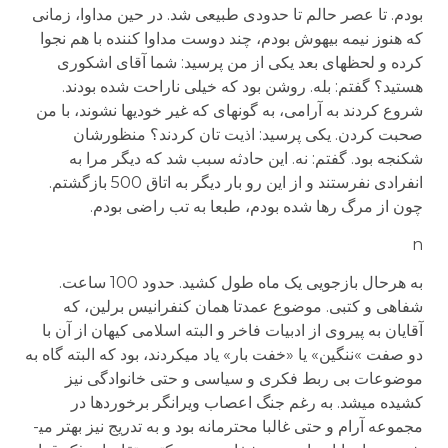
بودم. تا عصر حالم تا حدودی طبیعی شد. در حین مداوا، زمانی
که هنوز نیمه بیهوش بودم، چند دوست مداوا کننده با هم نجوا
کرده و لحظه­ای بعد یکی از من پرسید: شما آقای اشکوری
هستید؟ گفتم: بله. روشن بود که خیلی ناراحت شده بودند.
شروع کردند به آرامی، به گونه­ای که غیر خودی­ها نشوند، با من
صحبت کردن. یکی پرسید: اذیت تان کردند؟ منظورشان
شکنجه بود. گفتم: نه. این حادثه سبب شد که دیگر مرا به
انفرادی نفرستند و از این رو بار دیگر به اتاق 500 بازگشتم.
چون از مرگ رها شده بودم، طبعا به تب راضی بودم.
n
به هرحال بازجویی یک ماه طول کشید. حدود 100 ساعت.
شفاهی و کتبی. موضوع عمدتا همان کنفرانیس برلین، که
آقایان به پیروی از ادبیات فاخر و البته اسلامی کیهان از آن با
دو صفت »ننگین» یا «خفت بار» یاد می­کردند، بود که البته گاه به
موضوعات بی ربط فکری و سیاسی و حتی خانوادگی نیز
کشیده می­شد. به رغم جنگ اعصاب ویرانگر برخوردها در
مجموعه آرام و حتی غالبا محترمانه بود و به تدریج نیز بهتر می­