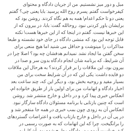
مبل و دور میز نشستیم. من از جریان دادگاه و محتوای
کیفرخواست گفتم. پسرم روح الله پرسید: بابا یعنی چی؟ گفتم
یعنی دو تا حکم اعدام! همه به هم نگاه کردند. روشن بود که
برایشان باور کردنی نبود. روح­الله گفت: بابا، در بیرون که از
این خبرها نیست. گفتم در اینجا که از این خبرها هست! نکته
قابل توجه این بود که منشی دادگاه در جای خود نشسته و طبعا
مذاکرات را می­نوشت و حداقل می شنید اما هیچ منعی برای
سخن گفتن ما ایجاد نشد. نمی­دانم هدفشان چه بود؟ اصلا چرا در
آن شرایط، که برنامه شان انجام دادگاه بدون سر و صدا در
بیرون بود، این ملاقات را بر قرار کردند؟ به هرحال این ملاقات
دو فایده داشت: یکی این که در آن شرایط سخت برای من
بسیار مفید و روحیه بخش بود، و دیگر این که، چند ساعت بعد
اخبار دادگاه و اتهامات من برای اولین بار از طریق خانواده ام،
انعکاس خبری پیدا کرد و در داخل و خارج منتشر شد. روشن
است که چنین بازتابی با برنامه مسئولان دادگاه سازگار نبود.
انعکاس آن به زودی چون بمب خبری در همه جا منفجر شد و
در پی آن در داخل و خارج بازتاب یافت و اعتراضات گسترده­ای
را برانگیخت. چرا که این اتهامات که به صورت رسمی در
کیفرخواست آمده و در دادگاه مطرح شده بود، آشکارا به