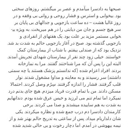
صبح­ها به دادسرا می­آمدم و عصر بر می­گشتم. روزهای سختی
بود. بی­خوابی و استرس و فشار روحی و روانی بی وقفه و در
روز غالبا هشت – ده ساعت بازجویی و جدالهای بی پایان بر
سر هیچ جسم و جان من دیابتی را در هم می­ریخت. به ویژه بی­
خوابی مستمر مزید بر علت بود. یک هفته­ای از انفرادی و
بازجویی گذشته بود. صبح در آغاز بازجویی حالم به شدت بد شد.
نزدیک بود که از صندلی بیفتم. با شتاب از بیمارستان کمک
خواستند. خیلی زود چند نفر از بیمارستان شهدای تجریش آمدند.
البته این را پس آن که مرا شناختند گفتند. مرا به نمازخانه
بردند. افراد اعزام شده (که ندانستم پزشک هستند یا چه سمتی
داشتند) سر رسیدند و به معاینه و مداوا مشغول شدند. نوار
قلب گرفتند. فشار را اندازه گرفتند. سِرُم وصل کردند. احتمالا
مسکن دادند. من با تمام قدرت فریاد می­زدم. هیچ جای بدنم درد
نمی­کرد اما تمام تنم می لرزید و خیس عرق شده بودم. دندانهایم
به شدت به هم ساییده می­شدند و صدا می کردند. برخی
کارمندان دادسرا دم درب جمع شده و نظاره می­کردند. یکی
شان دلداری­ام می­داد. پس از ساعتی به تدریج حالم بهتر شد و از
نیمه بیهوشی در آمدم. اما دچار رخوت و بی حالی شدید شده