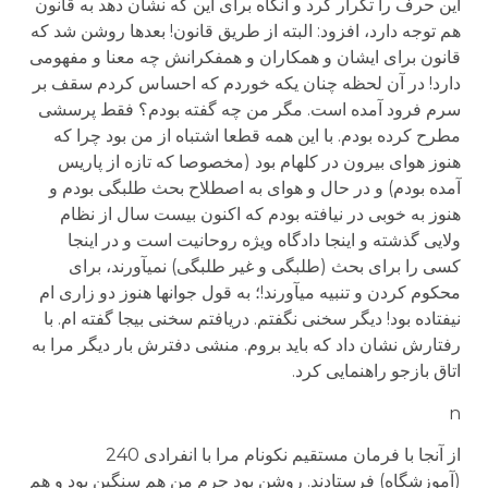
این حرف را تکرار کرد و آنگاه برای این که نشان دهد به قانون
هم توجه دارد، افزود: البته از طریق قانون! بعدها روشن شد که
قانون برای ایشان و همکاران و همفکرانش چه معنا و مفهومی
دارد! در آن لحظه چنان یکه خوردم که احساس کردم سقف بر
سرم فرود آمده است. مگر من چه گفته بودم؟ فقط پرسشی
مطرح کرده بودم. با این همه قطعا اشتباه از من بود چرا که
هنوز هوای بیرون در کله­ام بود (مخصوصا که تازه از پاریس
آمده بودم) و در حال و هوای به اصطلاح بحث طلبگی بودم و
هنوز به خوبی در نیافته بودم که اکنون بیست سال از نظام
ولایی گذشته و اینجا دادگاه ویژه روحانیت است و در اینجا
کسی را برای بحث (طلبگی و غیر طلبگی) نمی­آورند، برای
محکوم کردن و تنبیه می­آورند!؛ به قول جوانها هنوز دو زاری ام
نیفتاده بود! دیگر سخنی نگفتم. دریافتم سخنی بیجا گفته ام. با
رفتارش نشان داد که باید بروم. منشی دفترش بار دیگر مرا به
اتاق بازجو راهنمایی کرد.
n
از آنجا با فرمان مستقیم نکونام مرا با انفرادی 240
(آموزشگاه) فرستادند. روشن بود جرم من هم سنگین بود و هم