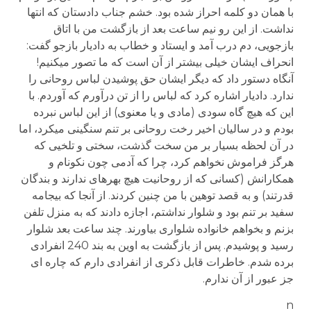
با همان دو کلمه احراز شده بود. خشم جناب دادستان که انتها
نداشت. از این رو نیم ساعت بعد از بازگشت من با اتاق
بازجویی، دم درب آمد و ایستاد و خطاب به دادیار بازجو گفت:
انحراف ایشان خیلی بیشتر از آن است که ما تصور می­کنیم!
آنگاه دستور داد که دیگر ایشان حق پوشیدن لباس روحانی را
ندارد. دادیار اشاره کرد که لباس را از تن درآورم که آوردم. با
این که هیچ گاه سودی (مادی و یا معنوی) از این لباس نبرده
بودم و در سالیان اخیر رخت روحانی بر تنم سنگینی می­کرد، اما
در آن لحظه بسیار بر من سخت گذشت، سختی و تلخیی که
هرگز فراموش نخواهم کرد، چرا که آدمی چون نکونام و
همکارانش (کسانی که از روحانیت هیچ بهره­ای ندارند و بندگان
قدرتند) و به قصد توهین با من چنین کردند. از آنجا که بیجامه
سفید بر تنم بود و شلوار نداشتم، اجازه دادند که به منزل تلفن
بزنم و بخواهم خانواده شلواری بیاورند. چند ساعت بعد شلوار
رسید و پوشیدم. پس از بازگشت به اوین به بند 240 انفرادی
برده شدم. خاطرات قابل ذکری از انفرادی دارم که چاره ای
جز عبور از آن ندارم.
n