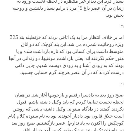
بسیار کرد. این دیدار غیر منتظره در لحظه نخست ورود به
زندان در آن عصر داغ 15 مرداد برایم بسیار دلنشین و روحیه
بخش بود.
n
اما بر خلاف انتظار مرا به یک اتاقی بردند که قرنطینه بند 325
ویژه روحانیت شمرده می شد. این بند کوچک که دو اتاق
متوسط داشت برای کسانی بود که تازه بازداشت شده و یا
هنوز حکم نگرفته اند. یعنی بازداشت موقتی­ها. دو زندانی در آنجا
بودند که به زودی آشنا و به زودی دوست شدیم. چایی داغی
درست کردند که در آن عصر هرچند گرم حسابی چسبید.
n
صبح روز بعد به دادسرا رفتیم و بازجویی­ها آغاز شد. در همان
لحظه نخست تقاضا کردم که باید وکیل داشته باشم. قبول
نکردند. گفتند در دادگاه می­توانی وکیل داشته باشی که روشن
است خلاق قانون بود. دادیار آخوندی بود به نام ستوده کلام (نام
کوچکش را اکنون به یاد ندارم). عصر بازگشتیم. صبح روز بعد
نیز داستان تکرار شد. نزدیک ظهر کسی آمد مرا از اتاق