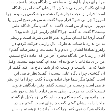
مرا برای دیدار با ایشان به ساختمان دادگاه بردند. با تعجب به
ایشان نگاه کردم. یعنی حالا چرا؟! ایشان گفت امروز دادگاه
است! فراتر از تعجب دچار شوک شده و با شگفتی پرسیدم: چرا
امروز؟ چرا بی خبر؟ قرار نبود! گفت به من هم صبح امروز (یا
دیروز – تردید از من است-)گفته اند. گفتم: مگر دادگاه علنی
نیست؟! گفت: نه. گفتم: چرا؟! آقای رازینی قول داده بود؟
گفت: آری! اما ایشان می­گوید نظر قاضی شرط است و ربطی
به من ندارد. با شتاب به طرف اتاق رازینی حرکت کردم. در
راهرو تصادفا ایشان را دیدم و با عصبانیت و معترضانه گفتم؟
آقای رازینی! چرا دادگاه بی­خبر؟ آخر من که آمادة دفاع نیستم،
من برای ملاقات با خانواده ام آمده ام. گفت مهم نیست، وکیل
شما که می دانست و اوست که از شما دفاع می کند. گفتم: از
آن گذشته، چرا دادگاه علنی نیست؟! گفت: نظر قاضی این
است. گفتم: مگر شما قول نداده بودید؟ گفت: چرا، اما این نظر
قاضی است و دست من نیست. گفتم: چنین دادگاهی قانونی
نیست! گفت: به هرحال ربطی به من ندارد. با شتاب دور شد.
من مانده بودم که چه کنم و چه باید بکنم. نزد وکیل بازگشتم.
ماجرا را به ایشان گفتم. گفت چاره­ای نیست. گفتم من در
دادگاه شرکت نمی کنم. چرا که نه آمادة دفاع هستم و نه این