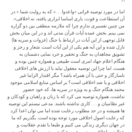
n
اما در مورد توصیه قرانی «واعدوا . . .» که به روایت شما « در
آن استطاعت و قوت، باری اساسا ابزاری یافته، نه اخلاقی».
من چنین تفسیری ندارم چرا که ملازمه منطقی بین دو گزاره
نمی بینم. بخش عمده آیات قرآن مدنی اند و در این میان بخش
قابل توجهی از این آیات در ارتباط با جنگ (غزوات و سریه ها)
نازل شده و این آیه هم یکی از این آیات است. شعار و رجز و
تشویق مجاهدان به جنگ و تحقیر و خرد نمایی دشمنان به
هنگام اعلام جهاد امری است طبیعی و همواره چنین بوده و
هست. اما چرا این توصیه معقول نباید با ارزش های اخلاقی
ناسازگار و حتی با آن همراه باشد؟ مگر اقتدار الزاما غیر
اخلاقی و یا ضد اخلاقی است؟ بر اساس منابع اسلامی موجود
محمد هنگام جنگ و به ویژه در سریه ها، که خود حضور
نداشت، همواره توصیه می کرد که با زنان و راهبان و کودکان و
غیر نظامیان و . . . کاری نداشته باشند. مدعی نیستم این توصیه
ها همیشه و در حد مطلوب رعایت شده اما می توان اعدا کرد
که رعایت اصول اخلاقی مورد توجه بوده است. بگذریم که ما
در جهان دیگری زندگی می کنیم و طبعا با تقدم عقلانیت و
عدالت و اخلاقی بر دین، هر نوع کنش مدنی و یا کسب قدرت و