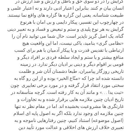
گرایش را در دو سوی حق و باطل و ارزش و ضد ارزش در
انسان بیان م کنند. بنابراین اعتبار ادبی دارند و نه اعتبار علمی و
طبیعت شناسانه. یعنی این گزاره ها گزاره های واقع نما نیستند.
در چهارچوب این تفسیر، پیکار دایمی و بی امان با هرنوع
گرایش به هر نوع پلیدی و ستم و تبعیض و فساد و به تعبیر دینی
گناه، یک اصل گریز ناپذیر است. حال شما می توانید نام آن را
«نظامی گری» بنامید، باکی نیست، اما این واقعیت هیچ
ارتباطی با تقدیس قدرت و یا پیکار آدمیان با هم برای کسب
منافع بیشتر و یا ستم و ایجاد سلطه فردی بر افراد دیگر و
قومی بر اقوام دیگر و دینی بر ادیان دیگر ندارد. در زمینه
تاریخی روزگار پیامبران، طبعا دشمنان آنان شر و ظلمت
دانسته شده اند چرا که «منّاع الخیر» بوده و از این رو گاه به
سختی مورد انتقاد قرار گرفته و در مورد برخی تعابیری چون
«تبت یدا . . .» و مانند آن به کار رفته است. گرچه متأسفانه در
تاریخ ادیان چنین ملازمه هایی برقرار شده و به تجاوزات و
غارتگری ها مشروعیت بخشیده اند. اما در مقام نظر نه تنها
چنین ملازمه ای وجود ندارد بلکه اگر به اصول پایه ای اسلام
(اصول موضوعه) استناد کنیم، چنین رفتارهایی ناموجه و به
تعبیری خلاف ارزش های اخلاقی و عدالت مورد تأیید دین