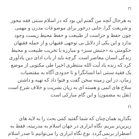
n
به هرحال آنچه من گفتم این بود که در اسلام سنتی فقه محور
و شریعت گرا، جایی درخور برای موضوعات مدرن و مهمی
چون حفظ و حراست از طبیعت و حفظ محیط زیست وجود
ندارد و این یکی از دلایل بی توجهی فقیهان و از جمله فقیهان
حکومتی به «جنبش سبز» و مبارزه با تخریب طبیعت و محیط
زندگی انسان معاصر است. گرچه باید از باب ادای دین یادآوری
کرد که زنده یاد آیت الله منتظری اخیرا طی مکتوبی از موضع
یک فقیه سنتی اما انسانگرا و تا حدودی آگاه به مقتضیات
زمان، در این زمینه سخن گفت و فتوا داد که تهیه و داشتن
سلاح های اتمی و هسته ای به زیان بشریت و خلاف شرع است
(نقل به مضمون) و این گام مبارکی است.
n
بگذارید همان‌چنان که شما گفتید کمی بحث را به لایه های
زیرین‌تر ببریم. نگاه ابزاری در جهان اسلام به مدرنیته، فقط به
اضطرار برنمی‌گردد. نوع نگاه ابزاری را می‌توانیم تا صدر اسلام