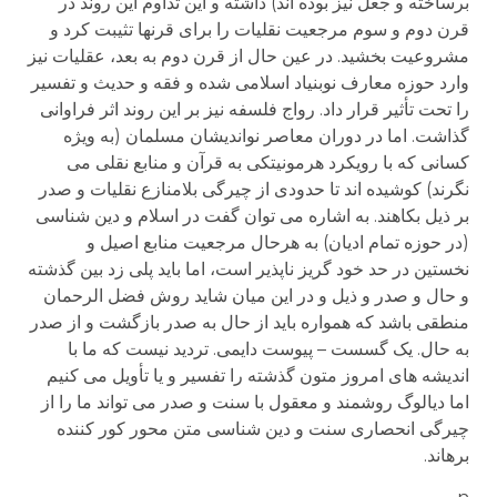
برساخته و جعل نیز بوده اند) داشته و این تداوم این روند در
قرن دوم و سوم مرجعیت نقلیات را برای قرنها تثیبت کرد و
مشروعیت بخشید. در عین حال از قرن دوم به بعد، عقلیات نیز
وارد حوزه معارف نوبنیاد اسلامی شده و فقه و حدیث و تفسیر
را تحت تأثیر قرار داد. رواج فلسفه نیز بر این روند اثر فراوانی
گذاشت. اما در دوران معاصر نواندیشان مسلمان (به ویژه
کسانی که با رویکرد هرمونیتکی به قرآن و منابع نقلی می
نگرند) کوشیده اند تا حدودی از چیرگی بلامنازع نقلیات و صدر
بر ذیل بکاهند. به اشاره می توان گفت در اسلام و دین شناسی
(در حوزه تمام ادیان) به هرحال مرجعیت منابع اصیل و
نخستین در حد خود گریز ناپذیر است، اما باید پلی زد بین گذشته
و حال و صدر و ذیل و در این میان شاید روش فضل الرحمان
منطقی باشد که همواره باید از حال به صدر بازگشت و از صدر
به حال. یک گسست – پیوست دایمی. تردید نیست که ما با
اندیشه های امروز متون گذشته را تفسیر و یا تأویل می کنیم
اما دیالوگ روشمند و معقول با سنت و صدر می تواند ما را از
چیرگی انحصاری سنت و دین شناسی متن محور کور کننده
برهاند.