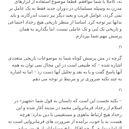
نه، کاملا با شما موافقم. قطعا موضوع استفاده از ابزارهای
مدرن به وسیله مسلمانان در دوران جدید فقط به یک عامل بر
نمی گردد، عوامل قریب و بعید دیگر نیز دست اندرکارند و باید
بدانها نیز توجه کرد. اساسا از منظر تاریخی هیچ رخداد اجتماعی
و تاریخی تک بُنی و تک عاملی نیست. اما بگذارید به همان
پرسش مهم شما بپردازم.
n
گرچه در متن پرسش کوتاه شما به موضوعات تاریخی متعددی
اشاره شده − که طبیعی است در این مجال نمی توان به همه
آنها پاسخ گفت و یا به نقد و تحلیل آنها دست زد − اما به اشاره
به چند نکته ضروری تر و مرتبط تر توجه می دهم.
n
− نکته نخست این است که داستان به قول شما «تجهیز» در
اسلام از رخداد فرمانروایی محمد در مدینه آغاز شده و این
رخداد هیچ ارتباط ماهوی و مستقیمی با دین ندارد؛ هرچه
هست، بد یا خوب، برآمده از ضرورت های فرمانروایی است نه
الزاما دینداری. گرچه افکار رایج مسلمانان از قرون میانه