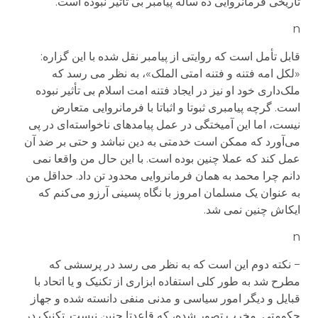
تاریخی فرمانروایی ده ساله پیامبر بی تأثیر نبوده است.
n
قابل تأمل است که روایتی از پیامبر نقل شده با این گزاره:
«لکل امه فتنه و فتنه امتی الملک»، به نظر می رسد که
ملک‌داری خود او نیز در ایجاد فتنه امت اسلام بی تأثیر نبوده
است. گرچه پیامبری ثبوتا و اثباتا با فرمانروایی متعارض
نیست، اما این آمیختگی در عمل پیامدهای ناخواسته‌ای در پی
می‌آورد که ممکن است خدمتی به دین نباشد و حتی بر ضد آن
عمل کند که عملا چنین بوده است. با این حال من واقعا نمی
دانم چرا محمد به همان فرمانروایی محدود تن داد. حداقل من
به عنوان یک مسلمان امروز با نگاه پسینی آرزو می‌کنم که
ایکاش چنین نمی شد.
n
− نکته دوم این است که به نظر می رسد در پرسشی که
مطرح شد به طور کلی استفاده ابزاری از تکنیک و یا اتحاد با
قبایل و دیگر امور سیاسی و مدنی منفی دانسته شده و جهاز
حکومتی مخرب تصور شده، که قاعدتا چنین نیست. تکنیک در