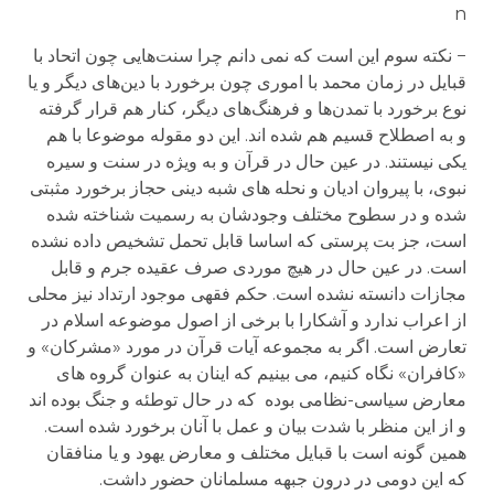
n
− نکته سوم این است که نمی دانم چرا سنت‌هایی چون اتحاد با
قبایل در زمان محمد با اموری چون برخورد با دین‌های دیگر و یا
نوع برخورد با تمدن‌ها و فرهنگ‌های دیگر، کنار هم قرار گرفته
و به اصطلاح قسیم هم شده اند. این دو مقوله موضوعا با هم
یکی نیستند. در عین حال در قرآن و به ویژه در سنت و سیره
نبوی، با پیروان ادیان و نحله های شبه دینی حجاز برخورد مثبتی
شده و در سطوح مختلف وجودشان به رسمیت شناخته شده
است، جز بت پرستی که اساسا قابل تحمل تشخیص داده نشده
است. در عین حال در هیچ موردی صرف عقیده جرم و قابل
مجازات دانسته نشده است. حکم فقهی موجود ارتداد نیز محلی
از اعراب ندارد و آشکارا با برخی از اصول موضوعه اسلام در
تعارض است. اگر به مجموعه آیات قرآن در مورد «مشرکان» و
«کافران» نگاه کنیم، می بینیم که اینان به عنوان گروه های
معارض سیاسی-نظامی بوده که در حال توطئه و جنگ بوده اند
و از این منظر با شدت بیان و عمل با آنان برخورد شده است.
همین گونه است با قبایل مختلف و معارض یهود و یا منافقان
که این دومی در درون جبهه مسلمانان حضور داشت.