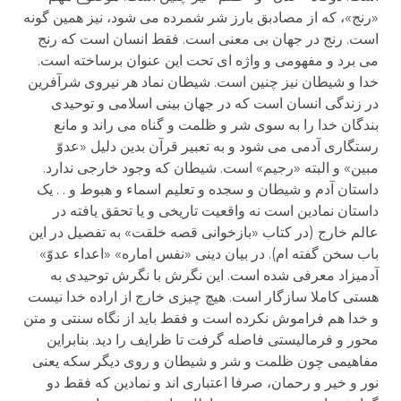
«رنج»، که از مصادبق بارز شر شمرده می شود، نیز همین گونه
است. رنج در جهان بی معنی است. فقط انسان است که رنج
می برد و مفهومی و واژه ای تحت این عنوان برساخته است.
خدا و شیطان نیز چنین است. شیطان نماد هر نیروی شرآفرین
در زندگی انسان است که در جهان بینی اسلامی و توحیدی
بندگان خدا را به سوی شر و ظلمت و گناه می راند و مانع
رستگاری آدمی می شود و به تعبیر قرآن بدین دلیل «عدوّ
مبین» و البته «رجیم» است. شیطان که وجود خارجی ندارد.
داستان آدم و شیطان و سجده و تعلیم اسماء و هبوط و . . یک
داستان نمادین است نه واقعیت تاریخی و یا تحقق یافته در
عالم خارج (در کتاب «بازخوانی قصه خلقت» به تفصیل در این
باب سخن گفته ام). در بیان دینی «نفس اماره» «اعداء عدوّ»
آدمیزاد معرفی شده است. این نگرش با نگرش توحیدی به
هستی کاملا سازگار است. هیچ چیزی خارج از اراده خدا نیست
و خدا هم فراموش نکرده است و فقط باید از نگاه سنتی و متن
محور و فرمالیستی فاصله گرفت تا ظرایف را دید. بنابراین
مفاهیمی چون ظلمت و شر و شیطان و روی دیگر سکه یعنی
نور و خیر و رحمان، صرفا اعتباری اند و نمادین که فقط دو