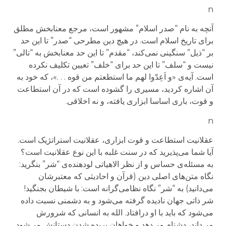
n
آنچه به نام “صدر اسلام” مشهور است، مرجع معنابخش مطلق
برای تاریخ اسلام است. در هیچ دین مطرحی “صدر” تا این حد
بر “ذیل” سنگینی نمی‌کند، “مقدم” تا این حد معنابخش به “تالی”
نیست و “سلف” تا این حد برای “خلف” تعیین تکلیف نکرده
است. آیه‌ی «و اَعِدّوا لهم ما استطعتم من قوه . . .»، که خود به
آن اشاره کردید، مسیری را گشوده است که در آن استطاعت
و قوت، باری اساسا ابزاری یافته، و نه اخلاقی.
n
عقلانیت استطاعت و قوت ابزاری، عقلانیت استراتژیک است.
آیا شما می‌پذیرید که در سنت غلبه با این نوع عقلانیت است؟
به مسئله‌ی حساس و از نظر الاهیاتی لودهنده‌ی “شر” بنگرید:
نگاه متن‌های اصلی دین (قرآن و احادیثی که معتبرشان
می‌دانید) به “شر” نگاه نظامی‌گرانه است: با شیطان بجنگید!
شر ذاتی جهان نادیده گرفته می‌شود و به دشمنی نسبت داده
می‌شود که باید با او درافتاد. الله به انسانی که شرورش
می‌داند، دشنام می‌دهد و خواهان بریده شدن دستانش می‌شود