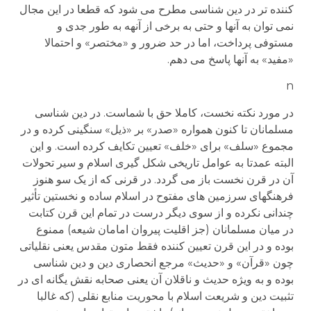
کننده تر در دین شناسی مطرح می شود که قطعا در این مجال
نمی توان به آنها و حتی به برخی از آنهه به طور جدی و
مستوفی پرداخت، اما در حد ضرور و «مختصر» و احتمالا
«مفید» به آنها پاسخ می دهم.
n
در مورد نکته نخست، کاملا حق با شماست. در دین شناسی
مسلمانان تا کنون همواره «صدر» بر «ذیل» سنگینی کرده و در
مجموع «سلف» برای «خلف» تعیین تکایف کرده است. و این
البته عمدتا به عوامل تاریخی شکل گیری اسلام و سیر تحولات
آن در قرن نخست باز می گردد. در قرنی که از یک سو هنوز
فرهنگهای سرزمین های مفتوح در اسلام ساده و نخستین تأثیر
چندانی نکرده و از سوی دیگر درست در تمام این قرن کتابت
در میان مسلمانان (جز اقلیت پیروان امامان شیعه) ممنوع
بوده و در این قرن تعیین کننده فقط متون مقدس یعنی نقلیاتی
چون «قرآن» و «حدیث» مرجع انحصاری دین و دین شناسی
بوده و به ویژه حدیث و ناقلان آن یعنی صحابه نقش یگانه ای در
تثبیت دین و شریعت اسلام با محوریت منابع نقلی (که غالبا