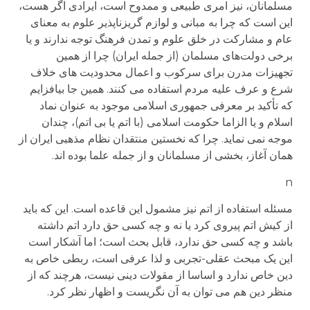
مسلمانان، نیز امری طبیعی و ممدوح است، ایرادی اگر هست،
این است که چرا به مبانی و لوازم گریز‌ناپذیر علوم به معنای
عام و مشارکت در خلق علوم و تمدن فرهنگ توجه ندارند و یا
برخی دولت‌های مسلمان (از جمله ایران) چرا از همین
تجهیزات مدرن برای سرکوب و اعمال محدودیت های خلاف
شرع و عرف علیه مردم استفاده می کنند. همین جا بیافزایم
که تأکید بر معرفی جمهوری اسلامی موجود به عنوان نماد
اسلام و یا الزاما حکومت اسلامی (با اتم یا بی اتم)، چندان
موجه نمی نماید. چرا که نخستین منتقدان نظام مذهبی ایران از
همان آغاز، بخشی از مسلمانان و از جمله علما بوده اند.
n
مسئله استفاده از اتم نیز مشمول این قاعده است. این که باید
از کیش اتم پیروی کرد یا نه و چه کسی حق دارد اتم داشته
باشد و چه کسی حق ندارد، قابل بحث است؛ اما آشکار است
این یک مبحث عقلی-‌تجربی و لذا عرفی است، ربطی خاص به
دین خاص ندارد و اساسا از مقولات دینی نیست، هرچند که از
منظر دین هم می توان به آن نگریست و اظهار نظر کرد.