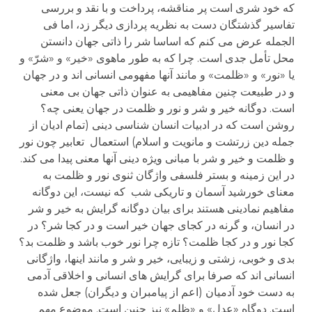
که خود شری است پر مناقشه، پرداخت و با نقد و بررسی
تفاسیر گذشتگان دست به نظریه پردازی دیگر زد، اما فی
الجمله عرض می کنم که اساسا شر را ذاتی جهان دانستن
محل تأمل جدی است. چرا که به طور ماهوی «خیر» و «شرّ» و
یا «نور» و «ظلمت» و مانند آنها مفهومی انسانی اند و در جهان
و در طبیعت چنین مفاهیمی به عنوان ذاتی جهان بی معنی
است. دوگانه خیر و شر و نور و ظلمت در جهان یعنی چه؟
روشن است که در ادبیات انسان شناسی دینی (تمام ادیان از
جمله دین زرتشت و مانویت و اسلام) استعمال تعابیر چون نور
و ظلمت و خیر و شر با مبانی ویژه دینی آنها معنی پیدا می کند.
در این زمینه و بستر فلسفی واژگان ثنوی نور و ظلمت به
معنای خورشید آسمان و تاریکی شب که نیست، این دوگانه
مفاهیم نمادینی هستند برای بیان دوگانه گرایش به خیر و شر
در انسان، و گرنه در کجای جهان خیر است و در کجا شر؟ در
کجا نور و در کجا ظلمت؟ تازه چرا نور خوب باشد و ظلمت بد؟
بدی و خوبی، زشتی و زیبایی، خیر و شر و مانند اینها، واژگانی
انسانی اند که صرفا برای گرایش های انسانی و اخلاقی آدمی
به دست خود آدمیان (اعم از پیامبران و دیگران) جعل شده
است. دوگاه «عدل» و «ظلم» نیز چنین است. موضوع مهم