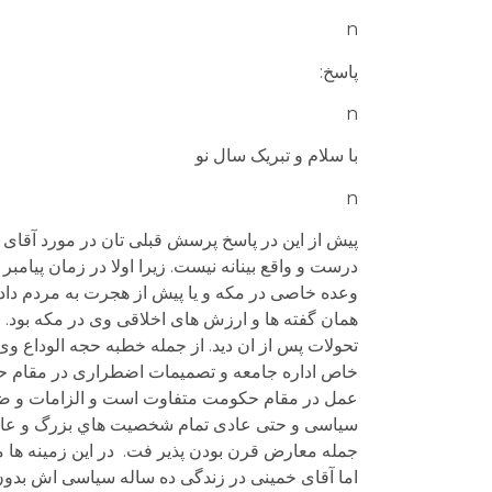
n
پاسخ:
n
با سلام و تبريک سال نو
n
پیش از این در پاسخ پرسش قبلی تان در مورد آقای خ
درست و واقع بینانه نیست. زیرا اولا در زمان پیامبر
وعده خاصی در مکه و یا پیش از هجرت به مردم داد
همان گفته ها و ارزش های اخلاقی وی در مکه بود. 
تحولات پس از ان دید. از جمله خطبه حجه الوداع وی
خاص اداره جامعه و تصميمات اضطراری در مقام حا
عمل در مقام حکومت متفاوت است و الزامات و ضر
سیاسی و حتی عادی تمام شخصیت هاي بزرگ و عادل تا
جمله معارض قرن بودن پذیر فت. در این زمینه ها م
اما آقای خمينی در زندگی ده ساله سیاسی اش بدون 