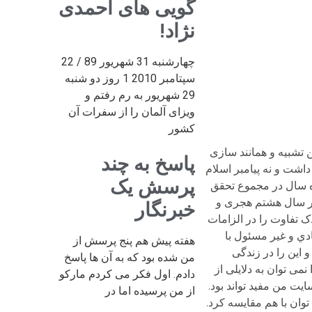
گویی های احمدی
نژاد!
چهارشنبه 31 شهریور 89 / 22
سپتامبر 2010 1 روز دو شنبه
29 شهریور به رم رفتم و
ویزای آلمان را از سفرات آن
کشور
ن تشبیه و همانند سازی
پاسخ به چند
داشت و نه پیامبر اسلام
پرسش یک
ه سال در مجموع تحقق
 در سال هشتم هجری و
خبرنگار
ک تفاوت را در الزامات
ي و غیر مسئول با
هفته پیش هم پنج پرسش از
این را در زندگی
من شده بود که به آن ها پاسخ
ی توان به دلایلی از
دادم. اول فکر می کردم مارکو
ت من مفید تواند بود.
از من پرسیده اما در
وان با هم مقایسه کرد.