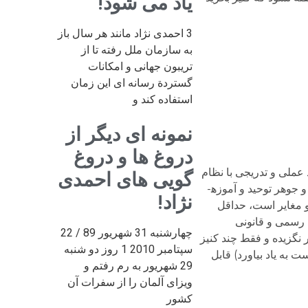
یاد می شود!
3 احمدی نژاد مانند هر سال باز
به سازمان ملل رفته تا از
تریبون جهانی و امکانات
گستردة رسانه ای این زمان
استفاده کند و
نمونه ای دیگر از
دروغ ها و دروغ
ملی و تدریجی با نظام
گویی های احمدی
برده­داری وارد است و من هم صادقانه می­گویم که پاسخی قانع کننده برای این ایراد و پرسش ندارم. اگر قبول کنیم که روح و جوهر توحید و آموزه­
نژاد!
و مغایر است، حداقل
 رسمی و قانونی
چهارشنبه 31 شهریور 89 / 22
 نگزیده و فقط چند کنیز
سپتامبر 2010 1 روز دو شنبه
 به یاد بیاورد) قابل
29 شهریور به رم رفتم و
ویزای آلمان را از سفرات آن
کشور