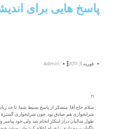
پاسخ هایی برای اندیشیدن 9 – چرا بزرگان دین خود ک
فوریه 3, 2011
Admin
n
سلام حاج آقا. متشکر از پاسخ بسیط شما. تا حد زیا
شرابخواری هم صادق بود. چون شرابخواری گسترۀ بس
طول سالیان دراز اینکار انجام شد ولی خود پیامب
ناگهان برده داری را حرام اعلام کرد ولی میشد خود پی