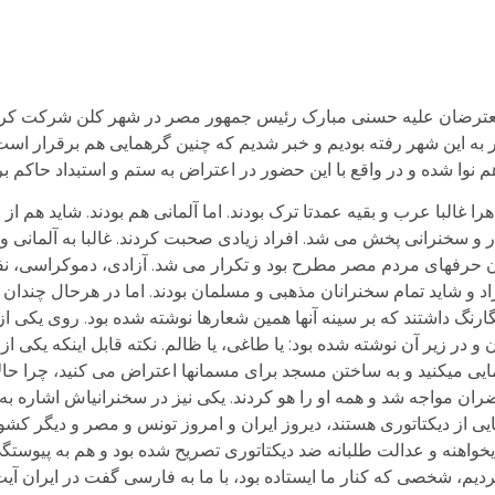
1 بهمن 89/4 فوریه 2011) در جمع معترضان علیه حسنی مبارک رئیس جمهور مصر در شهر کلن 
به این شهر رفته بودیم و خبر شدیم که چنین گرهمایی هم برقرار است، 
 نوا شده و در واقع با این حضور در اعتراض به ستم و استبداد حاکم
ا غالبا عرب و بقیه عمدتا ترک بودند. اما آلمانی هم بودند. شاید هم از
عار و سخنرانی پخش می شد. افراد زیادی صحبت کردند. غالبا به آلمانی و
ن حرفهای مردم مصر مطرح بود و تکرار می شد. آزادی، دموکراسی، نف
راد و شاید تمام سخنرانان مذهبی و مسلمان بودند. اما در هرحال چند
گ داشتند که بر سینه آنها همین شعارها نوشته شده بود. روی یکی از پل
 الان و در زیر آن نوشته شده بود: یا طاغی، یا ظالم. نکته قابل اینکه یکی 
یی می­کنید و به ساختن مسجد برای مسمانها اعتراض می کنید، چرا حال
ن مواجه شد و همه او را هو کردند. یکی نیز در سخنرانی­اش اشاره به ای
 از دیکتاتوری هستند، دیروز ایران و امروز تونس و مصر و دیگر کشور
خواهنه و عدالت طلبانه ضد دیکتاتوری تصریح شده بود و هم به پیوستگی 
م، شخصی که کنار ما ایستاده بود، با ما به فارسی گفت در ایران آیت ال