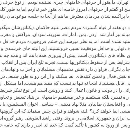
تهران. ما هنوز از حرفهای خامنه­ای چیزی نشنیده بودیم. از نوع حرف زد
و گفتم از حرفهای امروز خامنه ای هنوز خبر نداریم اما به طور کلی د
با پراکنده شدن مردمان معترض ما هم از آنجا به جلسه موعودمان رفتی
 دو هفته از قیام گسترده مردم مصر علیه حاکمان دیکتاتورشان می­گذرد
نه نیز آغاز شد. اردن، یمن، امارات، سوریه، سودان، مراکش و مغرب و 
ستبد نشده است. اما به نظر می­رسد این خشم فروخورده مردم حداقل د
ف نهایی و حداقل موفقیت نسبی فروبنشیند. این البته جای خرسندی و 
 نظام های دیکتاتوری است. پیش از پیروزی همه با هم اند و همه چه بس
ای نگرانی فراوان دارد نقش مذهبی­های مسلمانان و احزاب و نهادهای سن
نقش فعال و تعیین کننده­ای ایفا می­کنند و از این رو به طور طبیعی در
یل هستند. تا اینجا نه تنها بد نیست که مفید هم هست. اما مشکل از ای
راثی را در دولت و قانون اعمال کنند و روشن است این نوع تفکر شریعتم
اه نمی­برد بلکه مستقیم و غیر مستقیم جامعه­ای بر بنیاد تبعیض و تجاو
ی و افغانستان طالبان. مثلا نهاد مذهبی – سیاسی اخوان المسلمین، با س
ایفا خواهد کرد؟ البته شواهد و قراین چنین می­نماید که این گروهها نی
اب ایران و جمهوری اسلامی را بروند. وقتی راشد الغنوشی رهبر گروه 
 از ورود به کشور با تأکید گفت که عده ای اصرار دارند که جامه خمی