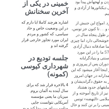
خمینی در یکی از
ن و لهجه­اش پیدا بود
یکتاتورها از آزادی و
آخرین سخنانش
م.
اشاره: هرچند کاملا ابا دارم که
. امواج این جنبش از
در این وضعیت خاص و حاد
. . . تا کنون جز تونس،
سیاسی، که کشور و مردم
ر طول پنجاه سال در
ایران مورد تجاوز خارجی قرار
خوشحالی دارد اما چیزی
گرفته اند و
ا صادقانه دنبال آزادی
و دموکراسی و عدالت هستند اما هیچ تضمینی برای شرایط پس از سقوط دیکتاتوری­ها نیست. تجربه تلخ ایران پس از انقلاب 57 ما را در این مورد
جلسه تودیع در
تی و بنیادگرایانه
 دوران پس از پیروزی و
شهرداری کیوسی
نجا آغاز می­شود که این
(کمونه)
دارانه در جهان امروز
ز به حقوق دگراندیشان و
4 بالاخره قرار شد که برای
ابقه­ای حدود هشتاد
سال آینده به آلمان بروم.
ز از تاریخ آموخته و از
میزبان ما یعنی مؤسسه
اسلامی «النهضه» تونس
آمریکایی نتوانست جایی
نی را بر تن کنند و حال
مناسب برای من پیدا کند و به