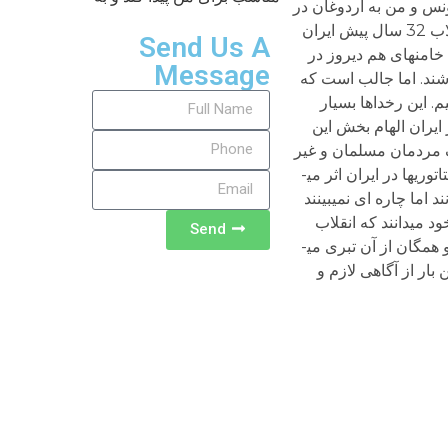
نس و من به اردوغان در
ترکیه نزدیکترم تا خمینی و ایران. حکومت ایران حال می­کوشد نشان دهد که انقلاب تونس و مصر و جهان عرب ملهم از انقلاب 32 سال پیش ایران
Send Us A
امنه­ای هم دیروز در
Message
شند. اما جالب است که
. این رخداها بسیار
ایران الهام بخش این
یک مردمان مسلمان و غیر
مذهبی های منطقه مؤثر بوده است، ولی این هم جای انکار ندارد که وقوع جنبش­های خاورمیانه و پیروزی آنها در اسقاط دیکتاتوری­ها در ایران اثر می­
 اما چاره ای نمی­بینند
 می­دانند که انقلاب
Send
ایران که در آغاز دیکتاتوری­های جهان اسلام را لرزانده بود و مردمان را به آینده بهتر امیدوار کرده بود اکون مایه عبرت شده و همگان از آن تبری می­
ار از آگاهی لازم و