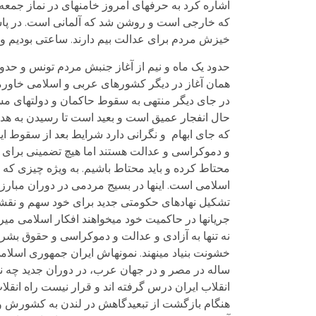
اشاره کرد به حرفهای امروز خامنه­ای در نماز جمعه 
که خارجی است و روشن شد که آلمانی است. در پاسخ ا
خیزش مردم برای عدالت بیم دارند. ساعتی بودیم و 
حدود یک ماه و نیم از آغاز جنبش مردم تونس و حدود
همان آغاز در دیگر کشورهای عربی و اسلامی خاورمیا
در جای دیگر منتهی به سقوط حاکمان و دولت­های م
حال انفجار عمیق است و بعید است تا رسیدن به هد
که جای ابهام و نگرانی دارد شرایط بعد از سقوط این
محتاط کرده و باید محتاط باشیم. به ویژه چیزی که ج
اسلامی است. اینها در بسیج مردمی در دوران مبارزه 
تشکیل نهادهای حکومتی جدید برای خود سهم و نقشی قا
جریانها در حاکمیت خود می­خواهند افکار اسلامی می
نه تنها به آزادی و عدالت و دموکراسی و حقوق بشر ر
خشونت بنیاد می­نهند. نمونه­اش ایران جمهوری اسلام
ساله در مصر و در جهان عرب، در دوران جدید چه نقشی 
انقلاب ایران درس گرفته اند و قرار نیست راه انقل
هنگام بازگشت از تبعیدگاهش در لندن به کشورش و پس