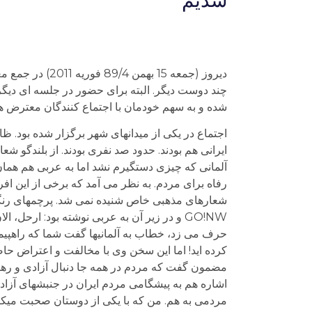
شدیم
دیروز (جمعه 5
چند دوست دیگر. البته برای حضور در جلسه ای دیگر 
شده و به سهم خودمان با اجتماع کنندگان معترض هم
اجتماع در یکی از میدانهای شهر برگزار شده بود. ظاهر
ایرانی هم بودند. حدود صد نفری بودند. از بلندگو ش
آلمانی که چیزی دستگیرم نشد اما به عربی هم هما
رفاه برای مردم. به نظر می آمد که برخی از این اف
شعارهای مذهبی خاص شنیده نمی شد. پرچم­های رنگارن
GO!NW و در زیر آن به عربی نوشته بود: ارحل،
حرف می زد، خطاب به آلمانی­ها گفت شما که راهپیما
کرده اید! اما این سخن وی با مخالفت و اعتراض حاضرا
مضمون گفت که مردم در همه جا دنبال آزادی و رهایی
اشاره هم به پیشگامی مردم ایران در جنبش­های آزادی
مردمی به هم. من که با یکی از دوستان صحبت می­کردی