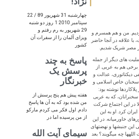
نژاد!
چهارشنبه 31 شهریور 89 / 22
سپتامبر 2010 1 روز دو شنبه
29 شهریور به رم رفتم و
شرکت کردیم. من و هم همسرم و
ویزای آلمان را از سفرات آن
با علاقه در آنجا حاضر
کشور
 بر مصر شریک شدیم.
پاسخ به چند
 ملیت های دیگر از جمله
 برخی هم به عربی. از
پرسش یک
ی دیکتاتوری، عدالت و
خبرنگار
ان سخنان خاص اسلامی و
اکاردها نوشته بود:
هفته پیش هم پنج پرسش از
از سخنرانان، که به عربی
من شده بود که به آن ها پاسخ
ا در این اجتماع شرکت
دادم. اول فکر می کردم مارکو
ران کرد. او به این
از من پرسیده اما در
های خاورمیانه. در این
این جنبش­ها و نهضت­های
سیمای آیت الله
له­ها چه می­گویند؟ بعد