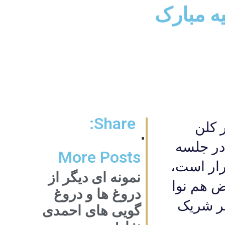
یه مبارک
Share:
 کلن
در جلسه
More Posts
رار است،
نمونه ای دیگر از
ض هم نوا
دروغ ها و دروغ
صر شریک
گویی های احمدی