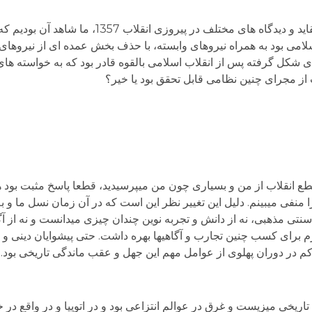
1) با توجه به حضور نیروهای مختلف سیاسی با عقاید و دیدگاه های 
می بود به همراه نیروهای وابسته، با حذف بخش عمده ای از نیروها
 شکل گرفته پس از انقلاب اسلامی بالقوه قادر بود که به خواسته ها
 از مجرای چنین نظامی قابل تحقق بود یا خیر؟
طع انقلاب از من و بسیاری چون من می­پرسیدید، قطعا پاسخ مثبت بود هر
منفی می­بینم. دلیل این تغییر نظر این است که در آن زمان نسل ما و ب
تی مذهبی، نه از دانش و تجربه نوین چندان چیزی می­دانست و نه از آگا
ازم برای کسب چنین تجارب و آگاهی­ها بهره داشت. حتی پیشوایان دینی و
کم در دوران پهلوی از عوامل مهم این جهل و عقب ماندگی تاریخی بود.
خی می­زیست و غرق در عوالم انتزاعی بود و در اتوپیا و در واقع در خ