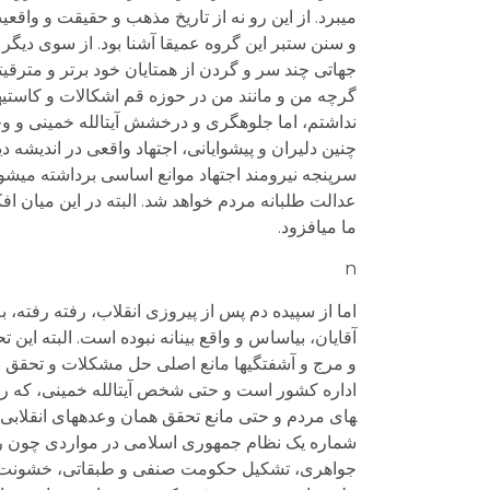
می­برد. از این رو نه از تاریخ مذهب و حقیقت و واقعی
و سنن ستبر این گروه عمیقا آشنا بود. از سوی دیگر
جهاتی چند سر و گردن از همتایان خود برتر و مترقی­ت
گرچه من و مانند من در حوزه قم اشکالات و کاستی­ها
نداشتم، اما جلوه­گری و درخشش آیت­الله خمینی و وج
چنین دلیران و پیشوایانی، اجتهاد واقعی در اندیشه
سرپنجه نیرومند اجتهاد موانع اساسی برداشته می­شو
عدالت طلبانه مردم خواهد شد. البته در این میان ا
ما می­افزود.
n
اما از سپیده دم پس از پیروزی انقلاب، رفته رفته،
آقایان، بی­اساس و واقع بینانه نبوده است. البته ای
و مرج و آشفتگی­ها مانع اصلی حل مشکلات و تحقق 
های مردم و حتی مانع تحقق همان وعده­های انقلابی و 
شماره یک نظام جمهوری اسلامی در مواردی چون رف
جواهری، تشکیل حکومت صنفی و طبقاتی، خشونت علیه