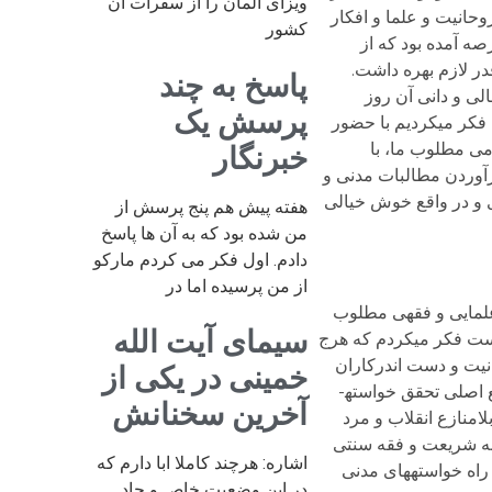
ویزای آلمان را از سفرات آن
روحانیت و علما و افکار
کشور
صه آمده بود که از
در لازم بهره داشت.
پاسخ به چند
لی و دانی آن روز
پرسش یک
 فکر می­کردیم با حضور
می مطلوب ما، با
خبرنگار
رآوردن مطالبات مدنی و
ی و در واقع خوش خیالی
هفته پیش هم پنج پرسش از
من شده بود که به آن ها پاسخ
دادم. اول فکر می کردم مارکو
از من پرسیده اما در
 علمایی و فقهی مطلوب
سیمای آیت الله
نخست فکر می­کردم که هرج
نیت و دست اندرکاران
خمینی در یکی از
اداره کشور است و حتی شخص آیت­الله خمینی، که روزگاری امید بزرگ ما برای اصلاح و اجتهاد و تحول آفرینی بود، خود مانع اصلی تحقق خواسته­
آخرین سخنانش
لامنازع انقلاب و مرد
به شریعت و فقه سنتی
اشاره: هرچند کاملا ابا دارم که
اه خواسته­های مدنی
در این وضعیت خاص و حاد