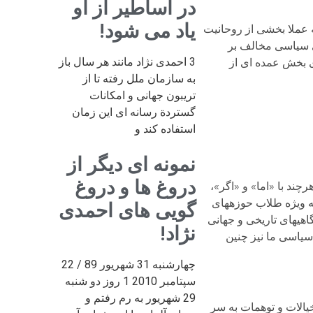
در اساطیر از او
یاد می شود!
مختلف در پیروزی انقلاب 1357، ما شاهد آن بودیم که عملا بخشی از روحانیت
ی سیاسی مخالف بر
3 احمدی نژاد مانند هر سال باز
ی بخش عمده ای از
به سازمان ملل رفته تا از
تریبون جهانی و امکانات
گستردة رسانه ای این زمان
استفاده کند و
نمونه ای دیگر از
دروغ ها و دروغ
چند با «اما» و «اگر»،
ه ویژه طلاب حوزه­های
گویی های احمدی
هی­های تاریخی و جهانی
نژاد!
 سیاسی ما نیز چنین
چهارشنبه 31 شهریور 89 / 22
سپتامبر 2010 1 روز دو شنبه
29 شهریور به رم رفتم و
یالات و توهمات به سر