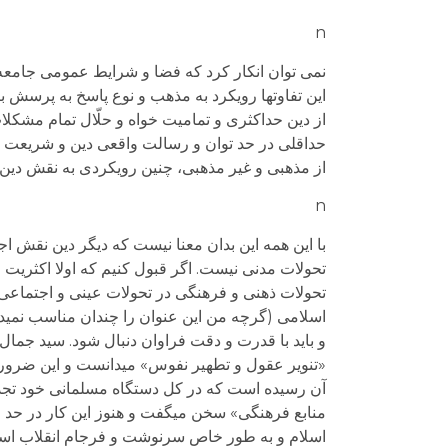
n
نمی توان انکار کرد که فضا و شرایط عمومی جامعه ا
این تفاوت­ها رویکرد به مذهب و نوع پاسخ به پرسش 
از دین حداکثری و تمامیت خواه و حلّال تمام مشکلا
حداقلی در حد توان و رسالت واقعی دین و شریعت دا
از مذهبی و غیر مذهبی، چنین رویکردی به نقش دین
n
با این همه این بدان معنا نیست که دیگر دین نقش ا
تحولات مدنی نیست. اگر قبول کنیم که اولا اکثریت 
تحولات ذهنی و فرهنگی در تحولات عینی و اجتماعی اث
اسلامی (گرچه من این عنوان را چندان مناسب نمی­دان
و باید با قدرت و دقت فراوان دنبال شود. سید جما
«تنویر عقول و تطهیر نفوس» می­دانست و این ضرورت
آن رسیده است که در کل دستگاه مسلمانی خود تجدی
منابع فرهنگی» سخن می­گفت و هنوز این کار در حد 
اسلام و به طور خاص سرنوشت و فرجام انقلاب اسلام