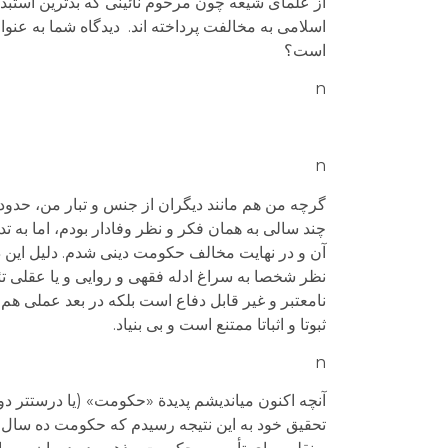
از علمای شیعه چون مرحوم نائینی که بدترین استبداد
اسلامی به مخالفت پرداخته اند. دیدگاه شما به عن
است؟
n
n
گرچه من هم مانند دیگران از جنس و تبار من، حدود 
چند سالی به همان فکر و نظر وفادار بودم، اما به 
آن و در نهایت مخالف حکومت دینی شدم. دلیل این د
نظر شخصا به سراغ ادله فقهی و روایی و یا عقلی تئو
نامعتبر و غیر قابل دفاع است بلکه در بعد عملی هم 
ثبوتا و اثباتا ممتنع است و بی بنیاد.
n
آنچه اکنون می­اندیشم پدیدة «حکومت» (یا درست­تر 
تحقیق خود به این نتیجه رسیدم که حکومت ده سال مح