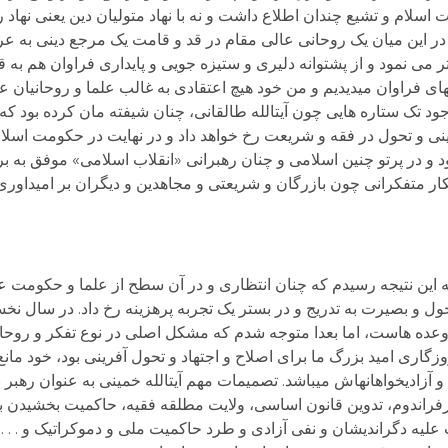
ت اسلام و تشیع چندان اطلاع داشت و نه با نهاد متولیان دین یعنی نهاد 
 در این میان یک روحانی عالی مقام در قد و قامت یک مرجع دینی به عر
ر می نمود و از پشتوانه دلیری و ستیزه جویی و پایداری فراوان هم به ق
ی فراوان می­دیدیم و من خود هیچ اعتقادی به غالب علما و روحانیان عا
ود تک ستاره هایی چون آیت­الله طالقانی، چنان شیفته مان کرده بود که
 دینی و تحول در فقه و شریعت رخ خواهد داد و در نهایت در حکومت اسلا
د و در پرتو چنین اسلامی و چنان رهبرانی «انقلاب اسلامی» موفق به ب
فکار متفکرانی چون بازرگان و شریعتی و مجاهدین و دیگران بر امیداور
 به این نتیجه رسیدم که چنان انتظاری و در آن سطح از علما و حکومت
ن تحول و بصیرت به تدریج و در بستر یک تجربه پرهزینه رخ داد. در سال 
وعده هاست، اما بعدا متوجه شدم که مشکل اصلی در نوع تفکر و روحا
آزادیخواهانه­اش می­باشد. تصمیمات مهم آیت­الله خمینی به عنوان رهبر ب
راندوم، تدوین قانون اساسی، ولایت مطلقه فقیه، حاکمیت بخشیدن 
 دگراندیشان و نفی آزادی و طرد حاکمیت ملی و دموکراتیک و . . . ر