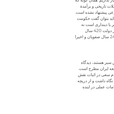
نداریم. همان گونه که
ات تاریخی و برآمدة
عی پیشنهاد نشده است.
شاید بتوان گفت حکومت
ر با دینداری است نه
تمام آنها. سرنوشت تمام نظام­های دینی تاریخ، به شکل عینی و تجربی، پیامدهای نظام­های سیاسی مذهبی را آشکار می­کند. از دولت 420 سال
ساسانیان بگیرید تا امپراتوری الهی (به تعبیر سن اگوستین: «مدینه الهی») 1000 ساله مسیحی قرون وسطی و سلطنت 240 سال صفویان و اخیرا
سبز هستند، دیدگاه
عه ایران مطرح است.
ردم سعی در اثبات نقش
نگاه داشت و از دریچه
مات عملی در اینده