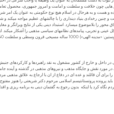
نبوت به دست مسلمانان به عنوان یک وظیفه یا واجب شرعی در اختیار 
ام هایی چون خلافت و سلطنت و امامت و امروز جمهوری، محصول تعامل
ه و هست و به هرحال در اسلام هیچ نوع حکومتی به عنوان یک امر شر
 و چنین رخدادی بنیاد دینداری را با چالش­های عظیم مواجه می­کند و 
 محور را بلاموضوع می­سازد. استبداد دینی یکی از نتایج ویرانگر و مغای
در داخل و خارج از کشور مشغول به نقد راهبردها و کارکردهای جنبش 
 مورد نقش و جایگاه مذهب و نیروهای مذهبی در گذشته و آینده جام
ا برای آن قائلند و عده ای در دفاع از ان با ارجاع به علائق مذهبی م
 باید پرونده پروتستانتیسم اسلامی مرحوم دکتر شریعتی را هنوز مفتوح 
 نگاه کرد یا اینکه بدون رجوع به گفتمان دینی به برنامه ریزی و اقدا