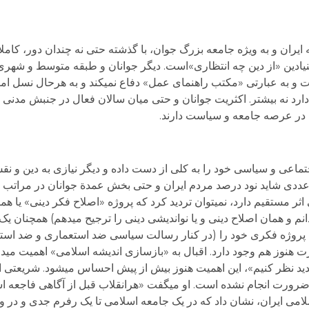
یران و به ویژه جامعه بزرگ جوان، با گذشته حتی نه چندان دور، کامل
بنیادین «از دین چه انتظاری»است. دیگر جوانان و طبقه متوسط و شهری
ت و به عبارتی «مکتب راهنمای عمل» دفاع نمی­کند و به هرحال نسل امر
رد نه بیشتر. اکثریت جوانان و حتی میان سالان فعال در جنبش مدنی 
 در عرصه جامعه و سیاست دارند.
جتماعی و سیاسی خود را به کلی از دست داده و دیگر نیازی به دین و ن
عددی شاید نود درصد مردم ایران و حتی بخش عمدة جوانان در مراتب مخت
ر مستقیم دارد، نمی­توان تردید کرد که پروژه «اصلاح فکر دینی» یا هم
م و همان اصلاح دینی و یا نواندیشی دینی را ترجیح می­دهم) همچنان یک
ل پروژه فکری خود را (در کنار رسالت سیاسی ضد استعماری و ضد استب
 هنوز هم وجود دارد. اقبال به «بازسازی اندیشه اسلامی» اهمیت می­د
د نظر کنیم»، این اهمیت هنوز بیش از پیش احساس می­شود. شریعتی از
ضرورت انجام نشده است. او می­گفت «هرانقلاب قبل از آگاهی فاجعه 
ی ایران، نشان داد که در یک جامعه اسلامی تا یک رفرم جدی و در وا