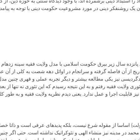
 را استبداد دینی برشمرده اند، با وجود دیدگاه سنتی به حوزه دین، از
وان یک روشنفکر دینی در مورد مشروعیت حکومت دینی با توجه به پیام
پانزده سال زیر بیرق حکومت اسلامی با مدل ولایت فقیه سینه زده­ام و 
تدریج از آن فاصله گرفته و سرانجام در اوائل دهه شصت به کلی از آن
گردیسی نیز یکی مطالعه بیشتر و دیگر تجربه عملی و قهری چنین مدل 
ری ولایت فقیه رفتم و به این نتیجه رسیدم که این تئوری نه تنها از ب
نیز قابلیت اجرا و عمل ندارد. یعنی دیدم نظریه ولایت فقیه و به طور 
دولت) اساسا از مقوله شرع نیست، بلکه پدیده­ای عرفی است و ذاتا خص
مد در مدینه نیز منشاء الهی و تئوکراتیک نداشته است. حتی اگر چنین