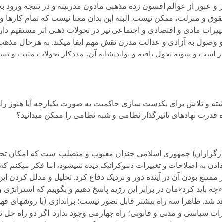
و عبور از عوالم افسون زده مذهبی مادون مدرنیته و در نتیجه ورود ب
ق و منزلت، ممکن نیست. البته این بدان معنا نیست که تمام کارها و ی
یرات مادی و اقتصادی و اجتماعی نیر در تحولات ذهنی اثر مستقیم دارد
وصول به آزادی و عدالت مدرن نقش مهم ایفا می­کند. به هرحال مذهب 
گر است و سویه تحول یافته و نواندیشانه آن، مددکار تحولات مثبت و تس
.
ذشته و تلاش برای یکدست سازی حاکمیت به صورت یکپارچه آیا هنوز ر
 قدرت نهادهای تاثیرگذار نظامی و شبه نظامی را ممکن میدانید؟
رگزاران) جمهوری اسلامی چندان معیوب و متصلب است که امکان تحو
ادن به اصلاحات و تغییرات دموکراتیک دیده نمی­شود، اما فکر می­کنم که
ممتنع بودن آن در آینده دور و نزدیک دفاع کرد. تحلیل و مدلل کردن ای
چه باید کرد»مان در برابر این رژیم پاسخ دهیم و بگوییم که استراتژی
د. ظاهرا سه راه بیشتر قابل تصور نیست؛ براندازی (با روش­های قهر
زات سیاسی و مدنی و قانونی؛ راه چهارمی وجود ندارد. اگر دو راه حل 