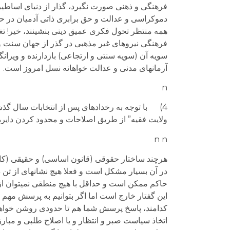
فرهنگی و ذهنی صورت نگیرد، گذار از دنیای اساطیر 
دموکراسی و عدالت و حق برابری ذاتی آدمیان در حقو
همه منتظر تحول فکری عمیق دینی بنشینند، خیر! تغی
فرهنگی نیروهای غیر مذهبی در گذر از جهان سنت و 
سویه آن (سویه سنتی و ارتجاعی) بازدارنده و ویران
آرمانهای مدنی و عدالت خواهانه نسل امروز است
n
4) با توجه به رخدادهای پس از انتخابات سال گ
ولایت فقیه” از طریق اصلاحات و محدود کردن دایره
n n
هرچند ساختار حقوقی (قانون اساسی) و حقیقی (کا
در آن بسیار مشکل است و فعلا هیچ نشانه­ای از تن د
حاکم ممکن است و حداقل با هیچ منطقی نمی­توان از 
این گفتار خارج است اما اگر بتوانیم به پرسش مهم «
کدامند، پاسخ پرسش شما هم تا حدودی روشن خواهد ش
اتخاذ سیاست صبر و انتظار و یا اصلاح طلبی و مبار