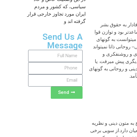
سیاسی، که کشور و مردم
ایران مورد تجاوز خارجی قرار
گرفته اند و
ادار به حقوق بشر
دتر بود و توازن قوا
Send Us A
ی­توانست به گونه­ای
Message
روحانی ذاتا نمی­تواند
کری و روشنفکری و
دیگری پیش می­رفت. یا
نی و روحانی به گونه­ای
­آمد.
Send
 به متون دینی و نظریه
ان دارد.از سویی برخی