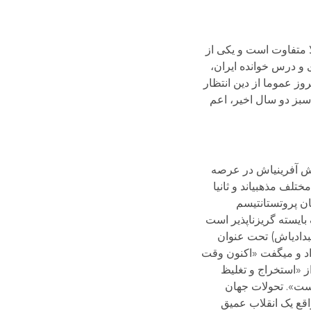
ا متفاوت است و یکی از
 و درس خوانده ایران،
وز عموما از دین انتظار
سبز دو سال اخیر، اعم
قش آفرینی­اش در عرصه
لف مذهبی­اند و ثانیا
ان پروتستانتیسم
 بایسته گریزناپذیر است
دادی­اش) تحت عنوان
اد و می­گفت «اکنون وقت
 «استخراج و تغلیظ
است». تحولات جهان
قع یک انقلاب عمیق