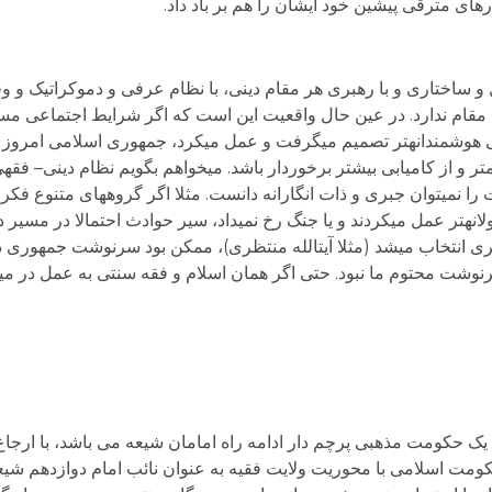
ای مترقی پیشین خود ایشان را هم بر باد داد.
ختاری و با رهبری هر مقام دینی، با نظام عرفی و دموکراتیک و وف
ام ندارد. در عین حال واقعیت این است که اگر شرایط اجتماعی مساع
ی هوشمندانه­تر تصمیم می­گرفت و عمل می­کرد، جمهوری اسلامی امروز م
 و از کامیابی بیشتر برخوردار باشد. می­خواهم بگویم نظام دینی– فقهی– 
ت را نمی­توان جبری و ذات انگارانه دانست. مثلا اگر گروههای متنوع ف
نه­تر عمل می­کردند و یا جنگ رخ نمی­داد، سیر حوادث احتمالا در مسیر 
ری انتخاب می­شد (مثلا آیت­الله منتظری)، ممکن بود سرنوشت جمهوری دی
نوشت محتوم ما نبود. حتی اگر همان اسلام و فقه سنتی به عمل در می
ن یک حکومت مذهبی پرچم دار ادامه راه امامان شیعه می باشد، با ارجاع
 اسلامی با محوریت ولایت فقیه به عنوان نائب امام دوازدهم شیعی