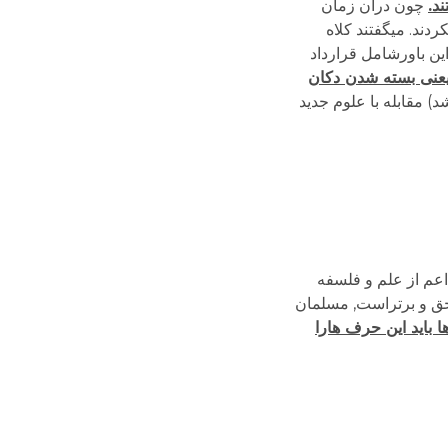
د.
چون درآن زمان
دند. می­گفتند کلاه
این باورشامل قرارداد
یعنی بسته شدن دکان
د) مقابله با علوم جدید
 اعم از علم و فلسفه
م حق و برتراست, مسلمان
ا باید این حرف هارا