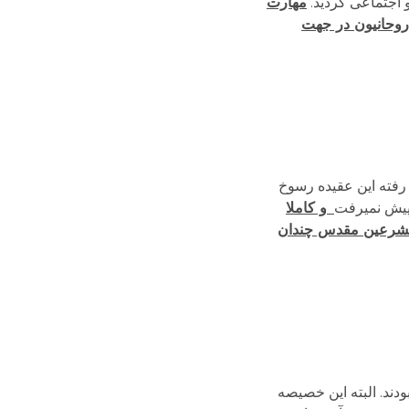
مهارت
روحانیون در جهت
رفته این عقیده رسوخ
پیش نمی­رفت
و کاملا
تشرعین مقدس چندان
دند. البته این خصیصه