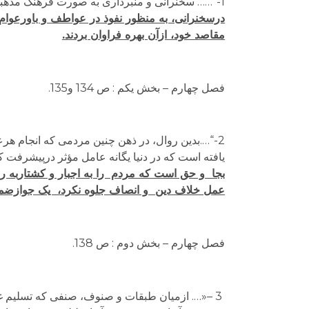
1-“…… سخنرانی و منبرداری به صورت فرهنگ مذهبی و احساس توده ها درآمده، عامل مؤثری در زمینه تبلیغات سیاسی و اجتماعی گردید.
درسخنرانی، به­ منظور نفوذ در عواطف و باورعوام ،
مقاصد خود، ازآن بهره فراوان بردند.
فصل چهارم – بخش یکم : ص 134 و135.
2-“….بدین روال، در ذهن چنین مردمی که انجام ه
یافته است که در دنیا یگانه عامل مؤثر درپیشرفت کا
بجا و حق است که مردم را به اجبار و کشتاربه را
عمل خلاف دین و انصاف جلوه نکرد، یک جوازضم
فصل چهارم – بخش دوم : ص 138.
3 –«…. ازمیان طبقات و صنوف، صنفی که تسلیم غرب