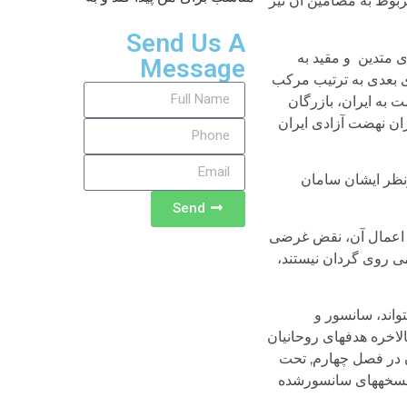
مربوط به مضامین آن نیز
Send Us A
 متدین و مقید به
Message
ای بعدی به ترتیب مرکب
ل به اروپا، بازگشت به ایران، بازرگان
یگر سران نهضت آزادی ایران
رنظر ایشان سامان
Send
 اعمال آن، نقض غرضی
می روی گردان نیستند،
اند، سانسور و
اخره هدف­های روحانیان
 در فصل چهارم, تحت
عه شناسی ایران» و دردو زیرفصل آن «تهران و مردم» و «مروری پیرامون طبقات اجتماعی» ص 105—141 (نسخه­های سانسورشده