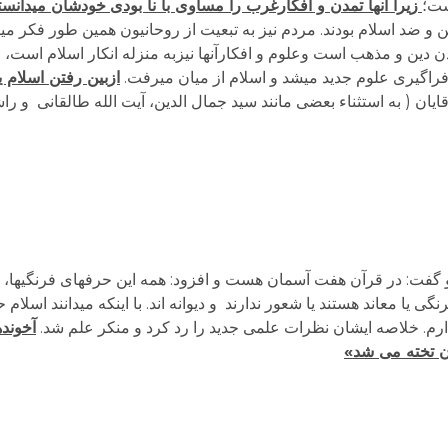
ست؛
زیرا آنها تمدن و افکارغرب را مساوی با نا بودی
خودشان می­دانستن
 و ضد اسلام بودند. مردم نیز به تبعیت از روحانیون همین طور فکر می­کر
دن دین و مذهب است وعلوم و افکارآنها نیزبه منزله انکار اسلام است، 
راگیری علوم جدید می­شد و اسلام از میان می­رفت.
ازبین رفتن اسلام 
یان ( به استثناء بعضی مانند سید جمال الدین، آیت الله طالقانی و راش
د و گفت: در قرآن هفت آسمان هست و افزود: همه این حرف­های فرنگی­ها،
یا معاند هستند یا شعور ندارند و دیوانه اند. با اینکه می­دانند اسلا
دارم. خلاصه ایشان نظرات علمی جدید را رد کرد و منکر علم شد.
آخونده
ان تخته می شد»