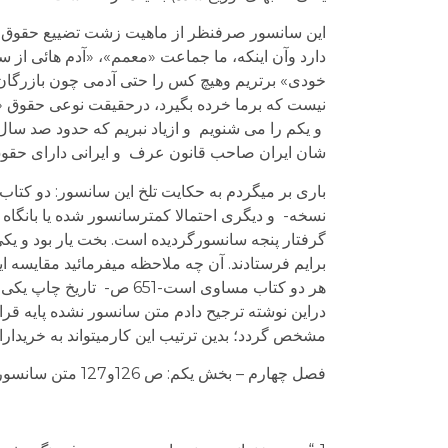
این سانسور صرفنظر از ماهیت زشت تضییع حقوق ش
دارد وآن اینکه، ما جماعت «معمم»، «آدم هائی از
خودی» برتریم وهیچ کس را حتی آدمی چون بازرگان ک
نیست که برما خرده بگیرد، درحقیقت نوعی حقوق «
و یکم را می شنویم و ازیاد نبریم که حدود صد سال
شان ایران صاحب قانون عرف و ایرانی دارای حقوق
باری بر می­گردم به حکایت تلخ این سانسور: دو کت
نسخه- و دیگری احتمالا کمترسانسور شده یا بانگاه
گرفتار پنجه سانسورگردیده است. بخت یار بود و یکی
برایم فرستادند. آن چه ملاحظه می­فرمائید مقایسه
هر دو کتاب مساوی است-651 ص- تاریخ چاپ یکی است، تنها در موارد سانسور شده شماره پاره ای صفحات تفاوت دارند (
دراین نوشته ترجیح دادم متن سانسور نشده پایه ق
مشخص گردد؛ بدین ترتیب این کارمی­تواند به خریدار
فصل چهارم – بخش یکم: ص 126و127 متن سانسور نشده.