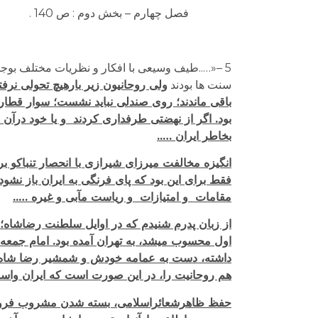
فصل چهارم – بخش دوم : ص 140 .
5 –«…..طیف وسیعی با افکار و نظریات مختلف بوجو
سنت ها بودند
ولی روحانیون زیر بارهیچ تحولی نر
باقی ماندند؛ روی صندلی نباید نشست؛ سوار قطار ن
بود. اگر از نهضتی طرفداری کردند و یا خود درآن
بخاطر ایران …..
انگیزه مخالفت میرزای شیرازی با انحصار تنباکو بر
فقط برای این بود که پای فرنگی به ایران باز نش
مقامات و امتیازات و ریاست مآبی و غیره …..
از زبان پدرم شنیدم که در اوایل سلطنت رضاشاه؛ 
اول محسوب می­شد، به تهران آمده بود. امام جمعه ب
داشته، دست به عمامه خودش و شمشیر رضا شاه می­ز
هم روحانیت را، در این صورت است که ایران واسل
حفظ ظاهرشعائراسلامی، بسته شدن مشروب فروشی­ها