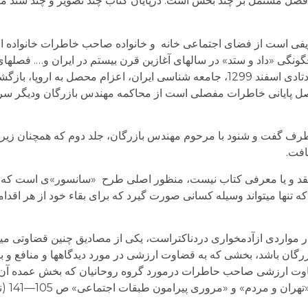
فصل و هر فصل مشتمل بر چند بخش است. درپایان کتاب چند تصویر و چند سند 
فی است از فضای اجتماعی خانه و خانواده صاحب خاطرات خانواده ای
ونگی «داد و ستد» در سال­های آغازین قرن بیستم در ایران و…. فصل­ه
است از: تحصیل در ایران، مدارس قدیم و جدید، کودتادی اسفند 1299، جامعه شناسی ایران، اعزام محص
 ششم بهمن 1341، و بالاخره فصل پایانی خاطرات مفصلی است از محاکمه مهندس بازرگان ود
و طرف گفت و شنود با مرحوم مهندس بازرگان، جلد دوم که همچنان زی
افت.
و نقد و یا معرفی کتاب نیست، منظور اصلی طرح «سانسور»ی است که
تنها می­تواند وسیله کسانی صورت گیرد که برای بقاء خود از هر اقدا
مواردی ازآدمخواری دردناکتراست، یکی از مصادیق چنین قضاوتی می­تو
ن باشد، بخشی که به قضاوت ارزشی در مورد دیدگاهها و منافع و بال
قضاوت ارزشی صاحب حاطرات درمورد گروه روحانیان که بخش عمده آن
عنوان «جام