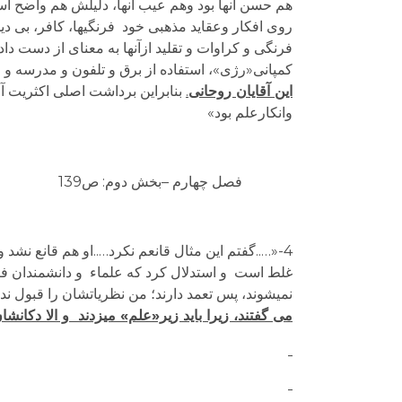
هم حسن آنها بود وهم عیب آنها، دلیلش هم واضح ا
روی افکار وعقاید مذهبی خود فرنگی­ها، کافر، بی دین
فرنگی و کراوات و تقلید ازآنها به معنای از دست دا
کمپانی«رژی»، استفاده از برق و تلفون و مدرسه و ف
این آقایان روحانی
.
بنابراین برداشت اصلی اکثریت آقا
وانکارعلم بود»
فصل چهارم –بخش دوم: ص139
4-«…..گفتم این مثال قانعم نکرد…..او هم قانع نش
غلط است و استدلال کرد که علماء و دانشمندان فرنگی 
نمی­شوند، پس تعمد دارند؛ من نظریاتشان را قبول ن
می گفتند، زیرا باید زیر«علم» می­زدند و الا دکانش