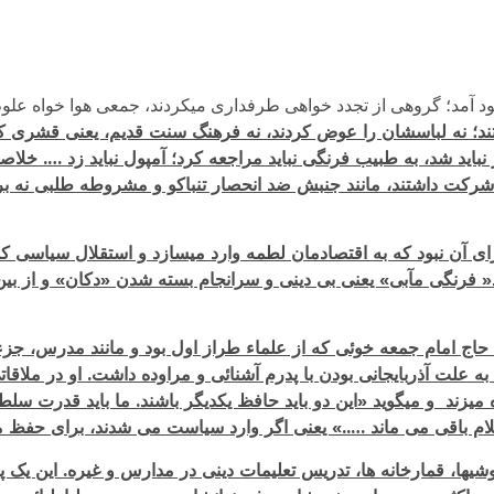
د آمد؛ گروهی از تجدد خواهی طرفداری می­کردند، جمعی هوا خواه علو
فتند؛ نه لباسشان را عوض کردند، نه فرهنگ سنت قدیم، یعنی قشری
باید شد، به طبیب فرنگی نباید مراجعه کرد؛ آمپول نباید زد …. خلاص
 شرکت داشتند، مانند جنبش ضد انحصار تنباکو و مشروطه طلبی نه برا
ای آن نبود که به اقتصادمان لطمه وارد می­سازد و استقلال سیاسی کشو
ود« فرنگی مآبی» یعنی بی دینی و سرانجام بسته شدن «دکان» و از ب
حاج امام جمعه خوئی که از علماء طراز اول بود و مانند مدرس، جزء
ه علت آذربایجانی بودن با پدرم آشنائی و مراوده داشت. او در ملاقات
ند و می­گوید «این دو باید حافظ یکدیگر باشند. ما باید قدرت سل
ام باقی می ماند …..» یعنی اگر وارد سیاست می شدند، برای حفظ م
، قمارخانه ها، تدریس تعلیمات دینی در مدارس و غیره. این یک پ