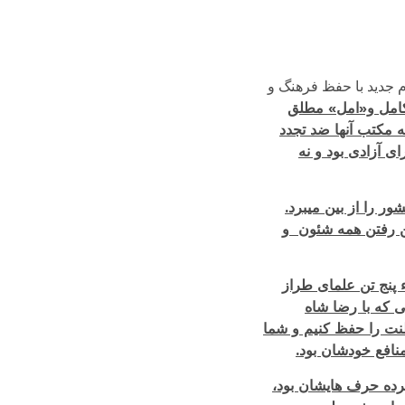
م جدید با حفظ فرهنگ و
 کامل و«امل» مطلق
ه مکتب آنها ضد تجدد
ی آزادی بود و نه
ر را از بین می­برد.
ین رفتن همه شئون و
 پنج تن علمای طراز
ی که با رضا شاه
طنت را حفظ کنیم و شما
نافع خودشان بود.
رده حرف هایشان بود،