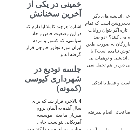
خمینی در یکی از
آخرین سخنانش
خی اندیشه های دگر
 است.روشن است که تمام
اشاره: هرچند کاملا ابا دارم که
ازه اگر بتوان روایات
در این وضعیت خاص و حاد
ه می کنند؟ «دو صد
سیاسی، که کشور و مردم
 بازرگان به صورت طعن
ایران مورد تجاوز خارجی قرار
خوش نیامده است؟ با
گرفته اند و
 اندیشی و توهمات بی
ونی دین را هم تحمل نمی
جلسه تودیع در
شهرداری کیوسی
است و فقط با اندکی
(کمونه)
4 بالاخره قرار شد که برای
سال آینده به آلمان بروم.
جاتی انجام پذیرفته
میزبان ما یعنی مؤسسه
آمریکایی نتوانست جایی
مناسب برای من پیدا کند و به