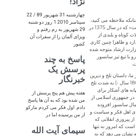
نژاد!
چهارشنبه 31 شهریور 89 / 22
انکه ملاحظه می کنید،
سپتامبر 2010 1 روز دو شنبه
این نوشته اشاره دارد به سانسور کتاب خاطرات زنده یاد مهندس مهدی بازرگان تحت عنوان «شصت سال خدمت و مقاومت» که در سال 1375 در
29 شهریور به رم رفتم و
 کوتاه و بلندی از
ویزای آلمان را از سفرات آن
ارد و ظاهرا چنین کاری
کشور
زارت ارشاد متوجه شده
و با تیغ تیز سانسور
پاسخ به چند
.
پرسش یک
، داستان تلخ و دیرین
خبرنگار
و دردناکی است که کام هر صاحب فکر و قلم و اندیشه ای را در تاریخ جدید ما (از کاغذ اخبار میرزا صالح تا اکنون – حدود 180 سال -) به شدت تلخ
نه های آشکار برای
هفته پیش هم پنج پرسش از
 در جمهوری اسلامی از
من شده بود که به آن ها پاسخ
مال سانسور افزوده
دادم. اول فکر می کردم مارکو
رای اهل فکر و سیاست و
از من پرسیده اما در
ز پیروزی انقلابی که
است که امروز نه تنها
سیمای آیت الله
ه نشان می دهد که نه