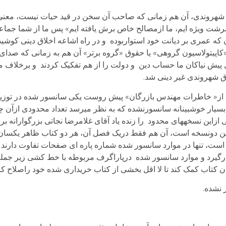
هروندی، آن هم زمانی که صاحب آن سخن در قید حیات نیست، معنی 
 سرشت ویژه ایم، ما ازمصالح خاص برش یافته ایم» پس ما از شما جما
ه عمری بر دیانت خود استواربوده و در راه اشاعه اخلاق دینی کوشید
کاپیتولاسیون گروهی» یا حقوق «گروه برتر» آن هم به زمانی که صد
 پیش نیاکان ما حساب دین و دولت را از هم تفکیک کردند و برخلاف م
 شهروندی غیر دینی شد.
اب از« خاطرات مهندس بازرگان» پیش روست یکی سانسور شده در توزیع 
 بسیار خوشبینانه سانسورنشده که به­ نظر می­رسد تعداد محدودی ازآ
 ازاین نسخه­های محدود را زنده یاد آقای غلامرضا نجاتی بزرگوارانه 
 این دونسخه است، آن هم فقط دریک فصل آن، هر دو کتاب ظاهر یکسان د
رارگیرد و موارد سانسور شده درپاراگرف مربوطه با خط کشی زیر جمل
ان کتاب کمک کند تا لا اقل بخشی از کتاب خریداری شده خود راصلاح کنن