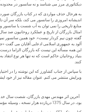
دیکتاتوری مرز می شناسد و نه سانسور در محدوده 
به هرحال حذف مواردی که در کتاب بازرگان صورت گ
اندیشانه امروزی را سانسور می کند، بلکه سر آن د
منابع تاریخی را نمی توان به آب شست یا سانسور و 
امثال بازرگان از تاریخ و عملکرد روحانیون صد سا
گفته چون نیم کردار نیست». خود همین سانسور نمو
آلود به جمهوری اسلامی ادعایی آقایان می گفت «ج
این همه مسأله این نیست که بازرگان الزاما درست 
بنیاد روحانیان حاکم است که نه تنها هر نوع انتقاد 
کنند.
با سپاس از جناب کشاورز که این نوشته را در اختی
ویرایش منتشر می کنم. عنوان مقاله نیز از خود ا
آخرین اثر مهندس مهدی بازرگان، شصت سال خدمت 
بود، در سال 1375 دریازده هزار نسخه ، وسیله مؤسسه خدمات فرهنگی رسا طبع و توزیع گردید.