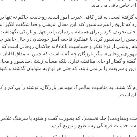
ای خاص باقی می ماند.
رفته است، به قدر کافی عبرت آموز است. روحانیت حاکم نه تنها بر
ارد که تاریخ را هم سانسور کند. این محال اندیشی واقعا شگفت انگیز
حتی تحریف کرد و برای همیشه مردمان را در جهل و تاریکی نگهداشت. ت
ل پیش را سانسور کرد، با عملکرد فاجعه آمیز خودشان در حال حاضر چ
نه روشنی از نوع تفکر و حساسیت ناعادلانه حاکمان روحانی است که
مهوری روحانی». مگر بارزگان چه گفته است که چنین به مذاق آقایان 
گفته و گفتار او جای مناقشه ندارد، بلکه مسأله زشتی سانسور و محال
به دین و شریعت را بر نمی تابند، که حتی هر نوع به متولیان گذشته و کن
ارم گذاشتند، به مناسبت سالمرگ مهندس بازرگان، نوشته را بی کم و ک
یشان است.
ومقاومت( جلد نخست)، که بصورت گفت و شنود با سرهنگ غلامرضا ن