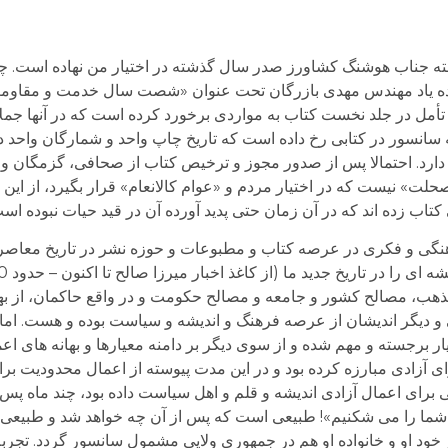
ه جناب هوشنگ کشاورز صدر سال گذشته در اختیار من نهاده است. چن
أمل در جلد نخست کتاب به مواردی برخورد کرده است که در آنها جملات
سانسور در کتابی رخ داده است که تاریخ چاپ واحد و شمارگان واحد د
 دارد. احتمالا پس از صدور مجوز و ترخیص کتاب از صحافی، گزمگان و
صحلت» نیست که در اختیار مردم و «عوام کالانعام» قرار بگیرد، از این ر
ب زده اند که در آن زمان حتی پدید آورده آن در قید حیات نبوده است
گی و فکری در عرصه کتاب و مطبوعات و حوزه نشر در تاریخ معاصر ما
ذهب، مصالح کشور و جامعه و مصالح حکومت و در واقع حاکمان، از بها
و دیگر اندیشان از عرصه فرهنگ و اندیشه و سیاست بوده و هست. اما
برجسته و مهم شده و از سوی دیگر بر دامنه معیارها و بهانه های اع
ای آزادی مبارزه کرده بود و در این مدت پیوسته از اعمال محدودیت ب
ی برای اعمال آزادی اندیشه و قلم و اهل سیاست داده بود، چند ماه پس ا
ای شما را می شکنیم»! طبیعی است که پس از آن چه خواهد شد و طبیعی 
ر خود او و خانواده او هم در جمهوری ولایی مشمول سانسور گردد. تجرب