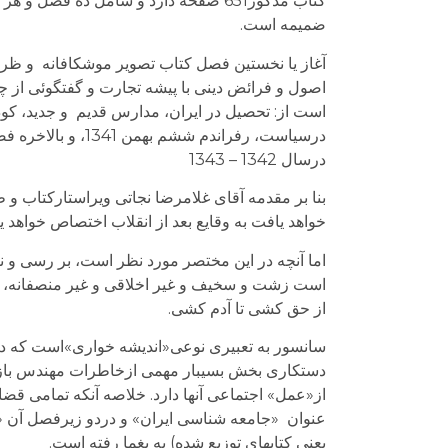
کتاب مذکور651 صفحه دارد و شامل ده 
ضمیمه است.
آغاز یا نخستین فصل کتاب تصویر موشکافانه و ظری
اصول و فرائض دینی با پیشه تجارت و گفتگوئی از چگ
درسیاست، رفراندم
درسال 1342 – 1343
بنا بر مقدمه آقای غلامرضا نجاتی ویراستارکتاب 
خواهد یافت به وقایع بعد از انقلاب اختصاص خواهد ی
اما آنچه در این مختصر مورد نظر است، بر رسی 
است زشت و سخیف و غیر اخلاقی و غیر منصفانه، که 
از حق کشی تا آدم کشی.
سانسور به تعبیری نوعی«اندیشه خواری»است که در 
دستکاری بخش بسیبار مهمی ازخاطرات مهندس بازرگا
از«عمل» اجتماعی آنها دارد. خلاصه آنکه تمامی 
یعنی کتاب­های توزیع شده) به یغما رفته است.