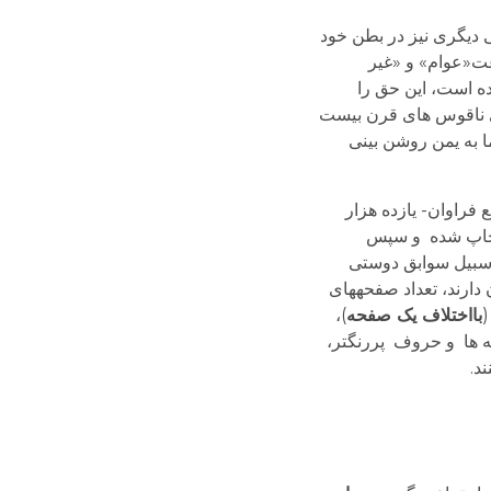
دیگری نیز در بطن خود
عت«عوام» و «غیر
ه است، این حق را
ای ناقوس های قرن بیست
ا به یمن روشن بینی
فراوان- یازده هزار
ن چاپ شده و سپس
برسبیل سوابق دوستی
ارند، تعداد صفحه­های
بااختلاف یک صفحه
)،
ه ها و حروف پررنگتر،
د.