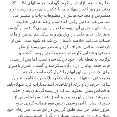
مطبوعات هم بازارش را گرم نگهدارند. در سالهای 81 – 82
مدتی هر روز اخبار شهلا جاهد با عکس های ریز و درشت او و
همسرش و مصاحبه هایش در مطبوهات چاپ و منتشر می
شد. من هم به دلیل وقتی که داشتم و هم به دلیل جذابیت
رسانه ای و خبری آن، پیوسته اخبار را پی می گرفتم. از آن سو
به هرحال خانم جاهد در اوین بود و به شکل هم بند من و ما به
حساب می آمد. خلاصه داستان این شد که شهلا مدتی پس از
بازداشت به قتل اعتراف کرد و به نظر می رسید از نظر
حقوقی و قضایی کار تمام شده و تکلیف روشن گشته و
تراژدی به نقطه پایان خود نزدیک شده است. اما پس از چندی
خانم جاهد اتهام را در دادگاه منکر شد و گفت با اصرار ناصر و
برای نجات او این این اتهام را قبول کرده است. گرچه
محمدخانی نه تنها از او حمایت نکرد بلکه در دادگاه به عنوان
شاکی حرف زد و برای او تقاضای اشد مجازات کرد. شهلا جاهد
به قصاص نفس محکوم شد اما در رسیدگی های بعدی حکم
نقض شد. چند بار این رد و تأیید اتفاق افتاد. سرانجام پس از
حدود نه سال با اذن رسمی رئیس قوه قضائیه کنونی صبح
امروز حکم اجرا شد. طبق گزارش در این مدت اصرارهای خود
شهلا و خانواده اش و نیز بسیاری دیگر از جمله مسئولان