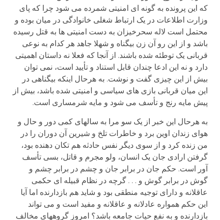
که این پرونده به گونه ای امنیتی شمرده می شود چرا که پای
وزارت اطلاعات در یک ارتباط شغلی خانوادگی در میان بوده و
محتمل است لاله سحرخیزان به دست امنیتی ها به قتل رسیده
باشد و از این رو آن زن بیگناه و شهلا جاهد هر کدام به نوعی
قربانی یک توطئه شده باشند. از آنجا که فعلا نه داستان اهمیتی
دارد و نه این ادعا چندان قابل استناد و تأیید است، نمی توان
بیش از این چیزی گفت و نوشت. به هرحال اینکه بیگناهی در
این میان قربانی بازی های سیاسی و امنیتی شده باشد، بیش از
پیش مایه رنج و تأسف می شود و مایه شرمساری است.
به هرحال این خبر از یک سو مرا به سالهای کمی دور و حال و
هوای زندان اوین برد و خاطرات تلخ و شیرین آن دوران را در
من زنده کرد و از سوی دیگر نفس حادثه هم تکان دهنده بود،
گرفتن ارادی جان یک انسان، ولو مجرم و قاتل، بسی تأسف
آور است. حکم جان در برابر جان و چشم در برابر چشم و
گوش در برابر گوش و . . . گرچه در نظام قبیله ای حکمی
عاقلانه و دارای توجیه منطقی بود و شاید هم بازدارنده اما آیا
این حکم همواره عادلانه و عاقلانه و مفید است و می تواند
بازدارنده و به نفع حیات جامعه باشد؟ امروز گروههای مخالف