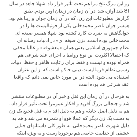
رو این مرگ تلخ مرا هم تحت تأثیر قرار داد. شهلا جاهد در سال
81 بلند آوازه شد. در آن زمان در زندان اوین بودم. طبق
گزارش مطبوعات این زن، که در آن زمان جوان و زیبا هم بود،
همسر جوان ناصر محمدخانی یکی از فوتبالیست ها را در
خوابگاهش به ضربات کارد کشته بود. شهلا همسر صیغه ای
محمدخانی بوده است. «زن صیغه ای» در ادبیات رسانه ای
نظام جمهوری اسلامی یعنی همان «معشوقه» و غالبا مخفی
که احتمالا اکثریت این نوع روابط با اجرای عقد شرعی هم
همراه نبوده و نیست و فقط برای رعایت ظاهر و حفظ ادبیات
رسمی نظام فرمالیست دینی حاکم است که از این عنوان
استفاده می شود. البته در این مورد خاص نمی دانم که واقعا
عقد شرعی هم بوده است.
به هرحال در آن زمان این قتل و خبر آن در مطبوعات منتشر
شد و جنجالی بزرگ آفرید و افکار عمومرا تحت تأثیر قرار داد. .
هم به دلیل اصل حادثه و هم به دلیل اقدام به قتل فجیع یک زن
به دست یک زن دیگر که عملا هوو او شمرده می شد و هم به
دلیل شهرت ناصر محمدخانی. به طور کلی داستانهای جنایی –
عشقی از جذابیت خاصی هم برخوردارست و به ویژه اینکه