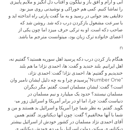
آبی و آرام و افق باز و نیلگون و آفتاب دل انگیز و ملایم پاییزی
را تماشا کنیم. کمی هم خوراکی و نوشیدنی روی میز بود.
دقایقی بعد جوانی در رسید و به ما گفت پارتی راه انداخته اید و
با سرعت مشغول بازکردن درب دکه شد. روشن شد که
صاحب دکه است. او به ترکی حرف می­زد اما چون یکی از
اعضای خانواده ترک زبان بود، می­توانست مترجم ما باشد.
n
هنگام باز کردن درب دکه پرسید اهل سوریه هستید؟ گفتیم نه،
اهل ایرانیم. بلند خندید و گفت: ها، احمدی نژاد! ما هم بلند
خندیدیم و گفتیم: ها، احمدی نژاد! گفت: احمدی نژاد،
“Number One”پرسیدم چرا و به چه دلیل ایشان نامبر وان
است؟ گفت: ایشان مسلمان است. گفتم: مگر دیگران
مسلمان نیستند؟ حدود یک میلیارد و نیم مسلمان در
دنیاست.گفت: چرا، اما او در برابر آمریکا و اسرائیل زور می­
گوید. گفتم: به نظر شما چرا آمریکا و اسرائیل بد هستند و من و
شما با آنها مخالفیم؟ گفت: چون آنها دیکتاتورند. گفتم: همین
آقای احمدی نژاد مسلمان در کشور خودش از اسرائیل بیشتر
دیکتاتوری می­کند، دولت اسرائیل با مردم خودش دیکتاتوری