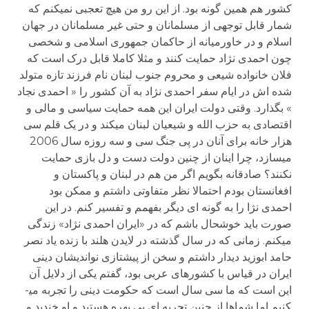
کشور هم همین گونه بود. از این رو من هیچ تعجبی نمی­کنم که
شمار قابل توجهی از مسلمانان و حتی غیر مسلمانان در جهان
اسلام و در خاورمیانه از حاکمان جمهوری اسلامی و شخصی
چون احمدی نژاد حمایت کنند و مثلا کاملا قابل درک است که
فلان خانواده شیعی و محروم جنوب لبنان نام فرزند تازه متولد
شده اش در ایام سفر احمدی نژاد به آن کشور را « احمدی نجاد
» بگذارد. وقتی دولت ایران این همه حمایت سیاسی و مالی و
اقتصادی به حزب الله و شیعیان لبنان می­کند و در یک قلم سی
هزار خانه برای آنان در پی جنگ سی و سه روزه سال 2006
می­سازد، چرا اینان از چنین دولت دست و دل بازی حمایت
نکنند؟ صادقانه بگویم اگر من هم در لبنان و پاکستان و
افغانستان بودم احتمالا نظر متفاوتی داشتم و ممکن بود
احمدی نژا را به گونه ای دیگر بفهمم و تفسیر کنم. در این
صورت باید خوشحال باشم که در «ایران احمدی نژاد» زندگی
می­کنم. زمانی که در سال گذشته در لایدن هلند با زنده یاد نصر
حامد ابوزید دیدار داشتم و سخن از پیشتازی نواندیشان دینی
ایران در قیاس با کشورهای عربی بود، گفتم یکی از دلایل آن
این است که ما سی سال است که حکومت دینی را تجربه می­
کنیم اما شماها از چنین تجربه ای بی بهره هستید و او خندید و