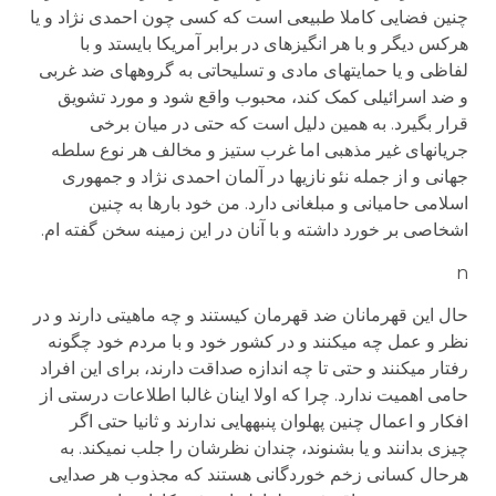
چنین فضایی کاملا طبیعی است که کسی چون احمدی نژاد و یا
هرکس دیگر و با هر انگیزه­ای در برابر آمریکا بایستد و با
لفاظی و یا حمایت­های مادی و تسلیحاتی به گروههای ضد غربی
و ضد اسرائیلی کمک کند، محبوب واقع شود و مورد تشویق
قرار بگیرد. به همین دلیل است که حتی در میان برخی
جریانهای غیر مذهبی اما غرب ستیز و مخالف هر نوع سلطه
جهانی و از جمله نئو نازی­ها در آلمان احمدی نژاد و جمهوری
اسلامی حامیانی و مبلغانی دارد. من خود بارها به چنین
اشخاصی بر خورد داشته و با آنان در این زمینه سخن گفته ام.
n
حال این قهرمانان ضد قهرمان کیستند و چه ماهیتی دارند و در
نظر و عمل چه می­کنند و در کشور خود و با مردم خود چگونه
رفتار می­کنند و حتی تا چه اندازه صداقت دارند، برای این افراد
حامی اهمیت ندارد. چرا که اولا اینان غالبا اطلاعات درستی از
افکار و اعمال چنین پهلوان پنبه­هایی ندارند و ثانیا حتی اگر
چیزی بدانند و یا بشنوند، چندان نظرشان را جلب نمی­کند. به
هرحال کسانی زخم خوردگانی هستند که مجذوب هر صدایی