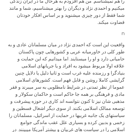
را هم نمی­شناسم. من هم افزودم به هرحال ما در ایران زندکی
می­کنیم و احمدی نژاد و دیگران را بهتر می­شناسیم، شما و مانند
شما فقط از دور چیزی می­شنوید و بر اساس افکار خودتان
قضاوت می­کند.
n
واقعیت این است که احمدی نژاد در میان مسلمانان عادی و به
طور کلی در خاورمیانه عربی و کشورهایی چون پاکستان
حامیانی دارد و او را می­ستایند. اما می­دانیم که این حمایت و
علاقه اولا مربوط می­شود به افراد و یا جریانهای اسلامی
بنیادگرا و رزمنده علیه غرب است و ثانیا دلیل یا دلایل چنین
گرایشی کاملا روشن و قابل فهم است. کشورهای اسلامی
عموما از نظر تمدنی در شرایط نامطلوبی به سر می­برند و فقر
مادی و فرهنگی بر همه جا حاکم است و حاکمان سکولار و
مذهبی شان نیز تا کنون نتوانسه اند کاری در حوزه پیشرفت و
توسعه ممالک اسلامی بکنند. از سوی دیگر اشغال فسطین و
سیاست­های یک جانبه غربی­ها در حمایت از اسرائیل، مسلمانان را
زخمی و بدبین کرده و بسیاری علل عقب ماندگی جوامع
اسلامی را در سیاست های غربیان و بیشتر آمریکا می­بینند. در