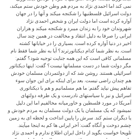
نمی کند اما احمدی نژاد به مردم هم وطن خودش ستم می­کند،
دولت اسرائیل فلسطنی­ها را شکنجه می­کند و آنها را در جهان
آواره کرده است اما دولت ایران و شخص احمدی نژاد
شهروندان خود را به زندان می­برد و شکنجه می­کند و هزاران
ایرانی را صرفا به دلیل انتقاد و مخالفت در همین چند سال
اخیر در دنیا آواره کرده است. بسیاری را در خیابانها کشته
است. به نظر شما کدام دیکتاتورترند؟ آیا به نظر شما فقط نام
مسلمانی کافی است که این همه جنایت توجیه شود؟ گفتم:
مگر دولت شما در دست مسلمانها نیست؟ گفت: اینها دیکتاتور
اسرائیلی هستند. روشن شد که از دولتمردان مسلمان خودش
هم چندان راضی نیست. بعد برای اینکه برای این جوان سوء
تفاهم پیش نیاید گفتم: ما هم مسلمانیم و هم با دیکتاتوری
اسرائیل و نیز با سیاست­های نادرست و یک طرفه دولت­های
آمریکا در مورد فلسطین و خاورمیانه مخالفیم اما این دلیل
نمی­شود که یک مسلمان یا یک دولت مسلمان به مردم خودش و
یا دیگران ستم کند. سرش را پایین انداخت و لحظه ای به زمین
چشم دوخت و آنگاه گفت: آخر ایرانی ها کم به اینجا می­آیند.
تلویحا خواست بگوید از داخل ایران اطلاع ندارم و احمدی نژاد