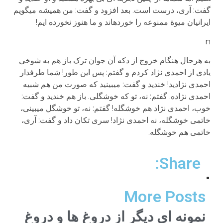
گفت: آری، درست است. بعد افزود و گفت: من همیشه می­گویم
ایرانیان میوة ممنوعه را خورده­اند و ما هنوز نخورده ایم!
n
به هرحال هنگام خروج از دکه آن جوان ترک باز هم به شوخی
یادی از احمدی نژاد کردم و گفتم: پس این طور! شما طرفدار
احمدی نژادید! خندید و گفت: می­بینید که صورت من هم شبیه
احمدی نژاده. گفتم: نه، تو که خوشگلی. باز هم خندید و گفت:
خوب، احمدی نژاد هم خوشگله! گفتم: نه، تو خوشگل می­بینی،
خاتمی خوشگله، نه احمدی نژاد! سری تکان داد و گفت: آری،
خاتمی هم خوشگله.
Share:
More Posts
نمونه ای دیگر از دروغ ها و دروغ