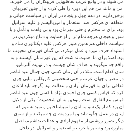
می شوند و در واقع فریب لفاظی­هایی فریبکاران را می خورند.
من و مانند من هم این دوره را طی کرده و از چنین تجربه­ای
برخورداریم. در دهه چهل و پنجاه در ایران در سیاست جهانی و
منطقه ای هرکس ضد استعمار و امپریالیسم و علیه اسرائیل
بود، برای ما محترم و حتی قهرمان بود و بی واهمه و تأمل و با
شور و هیجان هرچه تمام تر از او حمایت و دفاع می­کردیم. در
سیاست داخلی هم همین طور. هرکس علیه دیکتاتوری شاه و
استبداد حرف می­زد و عمل می­کرد، بی گمان قهرمان محبوب ما
بود. اصلا برای ما اهمیت نداشت که این قهرمانان کیستند و به
واقع چه می­گویند و اهداف شان چیست و در نهایت آلترناتیو
شان کدام است. مثلا در آن زمان کسی چون جمال عبدالناصر
در مصر و جهان عرب و حتی شخصیتی کاریکاتور مآبی چون
قذافی برای ما قهرمان آزادی و عدالت بود (گرچه باید اذعان
کرد که قیاس کسی چون احمدی نژاد با کسی چون عبدالناصر
قیاس مع الفارق است وتوهین به آن شخصیت). یکی از دلایل
آن بود که از یک سو ما آنان را نمی­شناختیم و نمی­دانستیم که
اینان در عمل چگونه اند و با مردمشان چه می­کنند و از سوی
دیگر تصور روشنی از مفهوم آزادی و عدالت نداشتیم، اصل
مبارزه بود و ستیز با غرب و استعمار و اسرائیل. در داخل