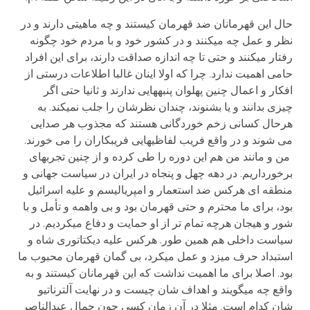
حال این قهرمانان ضد قهرمان کیستند و چه ماهیتی دارند و در
نظر و عمل چه می­کنند و در کشور خود و با مردم خود چگونه
رفتار می­کنند و حتی تا چه اندازه صداقت دارند، برای این افراد
حامی اهمیت ندارد. چرا که اولا اینان غالبا اطلاعات درستی از
افکار و اعمال چنین پهلوان پنبه­هایی ندارند و ثانیا حتی اگر
چیزی بدانند و یا بشنوند، چندان نظرشان را جلب نمی­کند. به
هرحال کسانی زخم خوردگانی هستند که مجذوب هر صدایی
می شوند و در واقع فریب لفاظی­هایی فریبکاران را می خورند.
من و مانند من هم این دوره را طی کرده و از چنین تجربه­ای
برخورداریم. در دهه چهل و پنجاه در ایران در سیاست جهانی و
منطقه ای هرکس ضد استعمار و امپریالیسم و علیه اسرائیل
بود، برای ما محترم و حتی قهرمان بود و بی واهمه و تأمل و با
شور و هیجان هرچه تمام تر از او حمایت و دفاع می­کردیم. در
سیاست داخلی هم همین طور. هرکس علیه دیکتاتوری شاه و
استبداد حرف می­زد و عمل می­کرد، بی گمان قهرمان محبوب ما
بود. اصلا برای ما اهمیت نداشت که این قهرمانان کیستند و به
واقع چه می­گویند و اهداف شان چیست و در نهایت آلترناتیو
شان کدام است. مثلا در آن زمان کسی چون جمال عبدالناصر