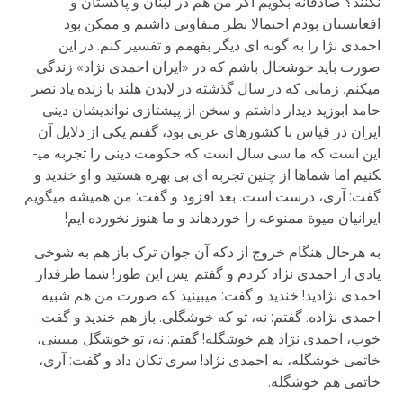
نکنند؟ صادقانه بگویم اگر من هم در لبنان و پاکستان و
افغانستان بودم احتمالا نظر متفاوتی داشتم و ممکن بود
احمدی نژا را به گونه ای دیگر بفهمم و تفسیر کنم. در این
صورت باید خوشحال باشم که در «ایران احمدی نژاد» زندگی
می­کنم. زمانی که در سال گذشته در لایدن هلند با زنده یاد نصر
حامد ابوزید دیدار داشتم و سخن از پیشتازی نواندیشان دینی
ایران در قیاس با کشورهای عربی بود، گفتم یکی از دلایل آن
این است که ما سی سال است که حکومت دینی را تجربه می­
کنیم اما شماها از چنین تجربه ای بی بهره هستید و او خندید و
گفت: آری، درست است. بعد افزود و گفت: من همیشه می­گویم
ایرانیان میوة ممنوعه را خورده­اند و ما هنوز نخورده ایم!
به هرحال هنگام خروج از دکه آن جوان ترک باز هم به شوخی
یادی از احمدی نژاد کردم و گفتم: پس این طور! شما طرفدار
احمدی نژادید! خندید و گفت: می­بینید که صورت من هم شبیه
احمدی نژاده. گفتم: نه، تو که خوشگلی. باز هم خندید و گفت:
خوب، احمدی نژاد هم خوشگله! گفتم: نه، تو خوشگل می­بینی،
خاتمی خوشگله، نه احمدی نژاد! سری تکان داد و گفت: آری،
خاتمی هم خوشگله.