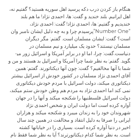
هنگام باز کردن درب دکه پرسید اهل سوریه هستید؟ گفتیم نه،
اهل ایرانیم. بلند خندید و گفت: ها، احمدی نژاد! ما هم بلند
خندیدیم و گفتیم: ها، احمدی نژاد! گفت: احمدی نژاد،
“Number One”پرسیدم چرا و به چه دلیل ایشان نامبر وان
است؟ گفت: ایشان مسلمان است. گفتم: مگر دیگران
مسلمان نیستند؟ حدود یک میلیارد و نیم مسلمان در
دنیاست.گفت: چرا، اما او در برابر آمریکا و اسرائیل زور می­
گوید. گفتم: به نظر شما چرا آمریکا و اسرائیل بد هستند و من و
شما با آنها مخالفیم؟ گفت: چون آنها دیکتاتورند. گفتم: همین
آقای احمدی نژاد مسلمان در کشور خودش از اسرائیل بیشتر
دیکتاتوری می­کند، دولت اسرائیل با مردم خودش دیکتاتوری
نمی کند اما احمدی نژاد به مردم هم وطن خودش ستم می­کند،
دولت اسرائیل فلسطنی­ها را شکنجه می­کند و آنها را در جهان
آواره کرده است اما دولت ایران و شخص احمدی نژاد
شهروندان خود را به زندان می­برد و شکنجه می­کند و هزاران
ایرانی را صرفا به دلیل انتقاد و مخالفت در همین چند سال
اخیر در دنیا آواره کرده است. بسیاری را در خیابانها کشته
است. به نظر شما کدام دیکتاتورترند؟ آیا به نظر شما فقط نام