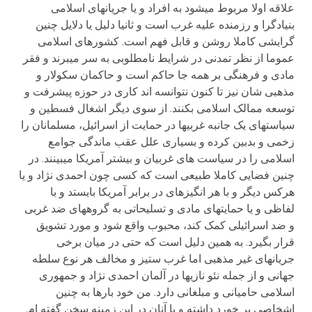
علاقه اولا مربوط می­شود به افراد و یا جریانهای اسلامی
بنیادگرا و رزمنده علیه غرب است و ثانیا دلیل یا دلایل چنین
گرایشی کاملا روشن و قابل فهم است. کشورهای اسلامی
عموما از نظر تمدنی در شرایط نامطلوبی به سر می­برند و فقر
مادی و فرهنگی بر همه جا حاکم است و حاکمان سکولار و
مذهبی شان نیز تا کنون نتوانسه اند کاری در حوزه پیشرفت و
توسعه ممالک اسلامی بکنند. از سوی دیگر اشغال فسطین و
سیاست­های یک جانبه غربی­ها در حمایت از اسرائیل، مسلمانان را
زخمی و بدبین کرده و بسیاری علل عقب ماندگی جوامع
اسلامی را در سیاست های غربیان و بیشتر آمریکا می­بینند. در
چنین فضایی کاملا طبیعی است که کسی چون احمدی نژاد و یا
هرکس دیگر و با هر انگیزه­ای در برابر آمریکا بایستد و با
لفاظی و یا حمایت­های مادی و تسلیحاتی به گروههای ضد غربی
و ضد اسرائیلی کمک کند، محبوب واقع شود و مورد تشویق
قرار بگیرد. به همین دلیل است که حتی در میان برخی
جریانهای غیر مذهبی اما غرب ستیز و مخالف هر نوع سلطه
جهانی و از جمله نئو نازی­ها در آلمان احمدی نژاد و جمهوری
اسلامی حامیانی و مبلغانی دارد. من خود بارها به چنین
اشخاصی بر خورد داشته و با آنان در این زمینه سخن گفته ام.