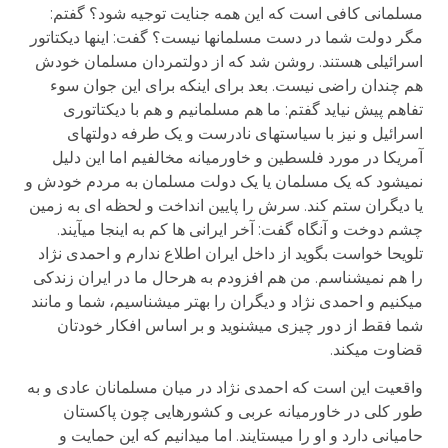
مسلمانی کافی است که این همه جنایت توجیه شود؟ گفتم:
مگر دولت شما در دست مسلمانها نیست؟ گفت: اینها دیکتاتور
اسرائیلی هستند. روشن شد که از دولتمردان مسلمان خودش
هم چندان راضی نیست. بعد برای اینکه برای این جوان سوء
تفاهم پیش نیاید گفتم: ما هم مسلمانیم و هم با دیکتاتوری
اسرائیل و نیز با سیاست­های نادرست و یک طرفه دولت­های
آمریکا در مورد فلسطین و خاورمیانه مخالفیم اما این دلیل
نمی­شود که یک مسلمان یا یک دولت مسلمان به مردم خودش و
یا دیگران ستم کند. سرش را پایین انداخت و لحظه ای به زمین
چشم دوخت و آنگاه گفت: آخر ایرانی ها کم به اینجا می­آیند.
تلویحا خواست بگوید از داخل ایران اطلاع ندارم و احمدی نژاد
را هم نمی­شناسم. من هم افزودم به هرحال ما در ایران زندکی
می­کنیم و احمدی نژاد و دیگران را بهتر می­شناسیم، شما و مانند
شما فقط از دور چیزی می­شنوید و بر اساس افکار خودتان
قضاوت می­کند.
واقعیت این است که احمدی نژاد در میان مسلمانان عادی و به
طور کلی در خاورمیانه عربی و کشورهایی چون پاکستان
حامیانی دارد و او را می­ستایند. اما می­دانیم که این حمایت و