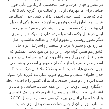
در مصر و جهان عرب و حتی شخصیتی کاریکاتور مآبی چون
قذافی برای ما قهرمان آزادی و عدالت بود (گرچه باید اذعان
کرد که قیاس کسی چون احمدی نژاد با کسی چون عبدالناصر
قیاس مع الفارق است وتوهین به آن شخصیت). یکی از دلایل
آن بود که از یک سو ما آنان را نمی­شناختیم و نمی­دانستیم که
اینان در عمل چگونه اند و با مردمشان چه می­کنند و از سوی
دیگر تصور روشنی از مفهوم آزادی و عدالت نداشتیم، اصل
مبارزه بود و ستیز با غرب و استعمار و اسرائیل. در داخل
کشور هم همین گونه بود. از این رو من هیچ تعجبی نمی­کنم که
شمار قابل توجهی از مسلمانان و حتی غیر مسلمانان در جهان
اسلام و در خاورمیانه از حاکمان جمهوری اسلامی و شخصی
چون احمدی نژاد حمایت کنند و مثلا کاملا قابل درک است که
فلان خانواده شیعی و محروم جنوب لبنان نام فرزند تازه متولد
شده اش در ایام سفر احمدی نژاد به آن کشور را « احمدی نجاد
» بگذارد. وقتی دولت ایران این همه حمایت سیاسی و مالی و
اقتصادی به حزب الله و شیعیان لبنان می­کند و در یک قلم سی
هزار خانه برای آنان در پی جنگ سی و سه روزه سال 2006
می­سازد، چرا اینان از چنین دولت دست و دل بازی حمایت