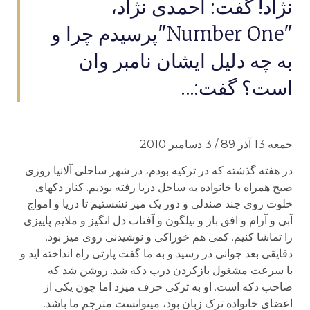
نژاد! گفت: احمدی نژاد،
"Number One"پرسیدم چرا و
به چه دلیل ایشان نامبر وان
است؟ گفت:...
جمعه 13 آذر 89 / 3 دسامبر 2010
در هفته گذشته که در ترکیه بودم، در شهر ساحلی آلانیا روزی
صبح همراه با خانواده به ساحل دریا رفته بودیم. کنار دکه­ای
خلوت روی چند صندلی و دور یک میز نشستیم تا دریا و امواج
آبی و آرام و افق باز و نیلگون و آفتاب دل انگیز و ملایم پاییزی
را تماشا کنیم. کمی هم خوراکی و نوشیدنی روی میز بود.
دقایقی بعد جوانی در رسید و به ما گفت پارتی راه انداخته اید و
با سرعت مشغول بازکردن درب دکه شد. روشن شد که
صاحب دکه است. او به ترکی حرف می­زد اما چون یکی از
اعضای خانواده ترک زبان بود، می­توانست مترجم ما باشد.