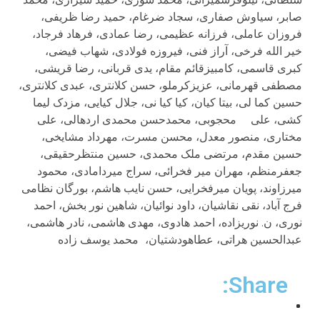
صابر، سیاوش صفاری، سجاد ضرغام، حمید رضا ظریفی،
فروزان عاملی، فرزانه عظیمی، رضا عمادی، فرهاد فرجاد،
خیر الله فرخی، آراز فنی، فیروزه فولادی، شهاب فیضی،
کبری قاسمی، کامبیزقائم مقام، یدی قربانی، رضا قریشی،
مصطفی قهرمانی، عزیزکرملو، حسن کلانتری، عبدی کلانتری،
حسین کما لی، بیتا کیان، کیا کیا نی، جلال کیایی، مزدک لیما
کشی، علی محجوبی، محمدحسن محمدی اردهالی، علی
مختاری، منصور معدل، محسن مسرت، مهرداد مشایخی،
حسین مقدم، مرتضی ملک محمدی، حسین منتظرحقیقی‌،
جعفرمنظم، مهران میر فخرائی، سراج میردامادی، محمود
میرزاوند، پویان میرفخرایی، حسن نایب هاشم، بورگان نظامی
فرج آباد، نقی نقاشیان، داود نوائیان، شاهین نور بخش، احمد
نوری، ن. نوریزاده، احمد هادوی، مهدی هاشمی‌، نادر هاشمی‌،
عبدالحسین هراتی، عطاهودشتیان،
محمد یوسف زاده
Share: