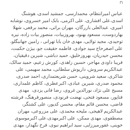
n
عباس امیرانتظام، محمدارسی، جمشید اسدی، هوشنگ
اسدی،علی افشاری، علی اکرمی، بابک امیر خسروی، نوشابه
امیری، عبدالعلی بازرگان، مهران براتی، محمد برقعی، شهلا
بهاردوست، مسعود بهنود، بهروزبیات، منصور بیات زاده، نیره
توحیدی، مجید تولایی، مهدی خان بابا تهرانی ، رامین جهانبگلو،
علی اصغرحاج سید جوادی، فاطمه حقیقت جو، بیژن حکمت،
محسن حیدریان، بهروزخلیق، حمید دباشی، شیرین دقیقیان،
فریبا
داودی مهاجر، حسین زاهدی، کورش زعیم، حمید سالک،
عبدالکریم سروش، داریوش سلطانی، محمد سهیمی، علی
شاکری، سعید شروینی، حسن شریعتمداری، احمد صدری،
محمود صدری، شیرین عبادی، اکبرعطری، کاظم علمداری،
مسیح علی‌ نژاد، نورالدین غروی، رضا فانی یزدی، مهدی
فتاپور، مسعود فتحی، نهضت فرنودی، منصورفرهنگ، فرشته
قاضی، محسن قائم مقام، محسن کدیور، علی کشتگر،
عبدالکریم لاهیجی، ملیحه محمدی، علی مزروعی، مهران
مصطفوی، مهدی ممکن، علی اکبرمهدی،علی اکبرموسوی
خوینی، غفورمیرزایی، سید ابراهیم نبوی، فرخ نگهدار، مهدی