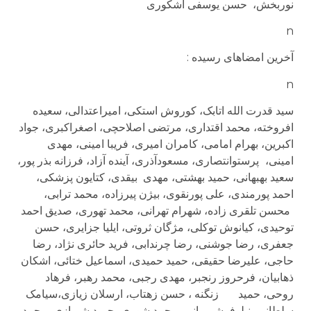
نوربخش، حسن یوسفی اشکوری
n
آخرین امضاهای رسیده :
n
سید قدرت الله اتابک، کوروش استکی، امیراعتدالی، سعیده
افروخته، محمد اقتداری، مرتضی اصلاحچی، اصغراکبری، جواد
اکبرین، بهرام امامی، کامران امیری، فریبا امینی، مهدی
امینی،
پرستوانتصاری، مسعودآذری، آینده آزاد، فرزانه بذر پور،
سعید بهبهانی‌، حمید بهشتی‌، مهدی بیقدی، کتایون پزشکی،
احمد پورمندی، علی پورنقوی، بیژن پیرزاده، محمد ترابی،
محسن تلقری زاده، شهرام تهرانی، محمد تهوری، صدیق احمد
توحیدی، کیانوش توکلی، مژگان ثروتی، ایلیا جزایری، حسن
جعفری، رضا جوشنی، رضا چرندابی، فرید حائری نژاد، رضا
حاجی، علیرضا حقیقی، حمید حمیدی، اسماعیل ختائی، اشکان
ذهابیان، فرحروز رنجبر، مهدی رجبی، محمد رهبر، فرهاد
روحی، حمید زنگنه ، حسن زهتاب، ارسلان زیازی،سیامک
سلطانی، نیلوفرشمیرانی، محمد شوری، حمید شیرازی، محمد