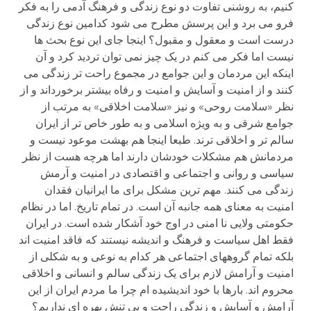
کنیم، به روشنی تفاوت دو نوع زندگی و فرهنگ آدمی را به فکر
فرو می برد و این پرسش مطرح می شود کدامین نوع زندگی
درست است و معقول و مقبول؟ اینجا جای این نوع بحث ها
نیست اما فکر می کنم در یک چیز نمی توان تردید کرد و آن
اینکه این مردمان و این جوامع در مجموع راحت تر زندگی می
کنند و از امنیت و آسایش و امنیت و رفاه بیشتر برخورداند و از
نظر «سلامت روحی» و نیز «سلامت اخلاقی» به مرتب از
جوامع شرقی و به ویژه اسلامی و به طور خاص تر از ایران
سالم تر و اخلاقی ترند. طبعا اینجا هم بهشت موعود نیست و
مردمانش هم مشکلات خودشان دارند اما هرچه هست از نظر
سیاسی و روانی و اجتماعی و اقتصادی در امنیت و آرمش
زندگی می کنند. مهم ترین مشکل برای ما ایرانیان فقدان
امنیت به معنای همه جانبه آن است. در تمام تاریخ. اما در نظام
حکومتی ولایی نا امنی در اوج خود آشکار شده است. در ایران
فقط اهل سیاست و فرهنگ و اندیشه نیستند که فاقد امنیت اند
بلکه تمام گروههای اجتماعی هر کدام به نوعی و به شکلی از
امنیت و آرامش لازم برای یک زندگی سالم و انسانی و اخلاقی
محروم اند. بارها با خود اندیشیده ام چرا ما مردم ایران از این
آرامش و آسایش و زندگی راحت و بی تنش بهره ای نداریم؟