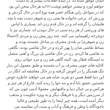
آلمان موفق شده اند. در آینده اطلاعات بیشتری به دست
خواهم آورد و بیشتر خواهم نوشت.nnبه هرحال سخن این بود
که در سواحل راین هنگام عصر همه نوع آدم در حال گردش و
ورزش اند. برخی خانواده ها یعنی زن و شوهر دست بچه یا بچه
هایشان را گرفته اند و در حال قدم زدن اند. بسیاری با لباس
های ورزشی از هر رده سنی در حال دویدن اند. شماری نیز با
دوچرخه راهپیمایی می کنند. چند روز پیش زن و مردی (احتمالا
زن و شوهری) بر بلندی مشرف بر ساحل نشسته بودند و
بساط نقاشی شان را پهن کرده و در حال نقاشی بودند. نگاهی
به نقاشی ها کردم، زن در حال نقاشی پل بزرگ و آهنی متصل
به ایستگاه قطار بود. البته گاهی هم زن و مرد جوانی روی
کاناپه های چوبی مشرف بر آب نشسته و طبق معمول این دیار
تنگ همدیگر را در آغوش گرفته و در حال معاشقه اند. انگار در
این دنیا فقط همین دو نفرند. شاید هم می خواهند خاطره خوش
نخستین عشق بابا آدم و ننه حوا را زنده کنند. فارغ از هر چیز و
هرکس و بی خیال دنیا و مافیهایش. معمولا آدمی چون من که
از سرزمین دیگر و با فرهنگ دیگر و به ویژه حکومت و مذهب
دیگر آمده است، همه چیز اینجا را به طور طبیعی و غالبا
ناخودآگاه با وطن و فرهنگ و آداب و سنت آن مقایسه می