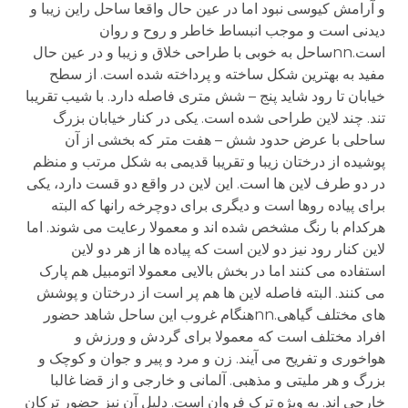
و آرامش کیوسی نبود اما در عین حال واقعا ساحل راین زیبا و
دیدنی است و موجب انبساط خاطر و روح و روان
است.nnساحل به خوبی با طراحی خلاق و زیبا و در عین حال
مفید به بهترین شکل ساخته و پرداخته شده است. از سطح
خیابان تا رود شاید پنج – شش متری فاصله دارد. با شیب تقریبا
تند. چند لاین طراحی شده است. یکی در کنار خیابان بزرگ
ساحلی با عرض حدود شش – هفت متر که بخشی از آن
پوشیده از درختان زیبا و تقریبا قدیمی به شکل مرتب و منظم
در دو طرف لاین ها است. این لاین در واقع دو قست دارد، یکی
برای پیاده روها است و دیگری برای دوچرخه رانها که البته
هرکدام با رنگ مشخص شده اند و معمولا رعایت می شوند. اما
لاین کنار رود نیز دو لاین است که پیاده ها از هر دو لاین
استفاده می کنند اما در بخش بالایی معمولا اتومبیل هم پارک
می کنند. البته فاصله لاین ها هم پر است از درختان و پوشش
های مختلف گیاهی.nnهنگام غروب این ساحل شاهد حضور
افراد مختلف است که معمولا برای گردش و ورزش و
هواخوری و تفریح می آیند. زن و مرد و پیر و جوان و کوچک و
بزرگ و هر ملیتی و مذهبی. آلمانی و خارجی و از قضا غالبا
خارجی اند. به ویژه ترک فروان است. دلیل آن نیز حضور ترکان