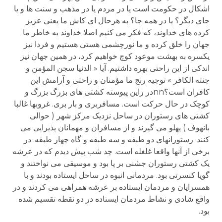
اشکال در حکومت است یا در مردم یا در مذهب و سنت ها و یا
جای دیگر؟ یا در همه جا؟ به هرحال ای کاش ما یعنی عزیز
کرده های خداوند، که فکر می کنیم اصلا خداوند به خاطر ما
جهان را خلق کرده و ما نورچشمی هستی هستیم و فردا نیز
یکسره به بهشت موعود کوچ خواهیم کرد، در همین جهان نیز
اندکی از این راحتی بهره داشتیم. آیا « الدنیا سجن المؤمن و
جنته الکافر » توجیه رنج ما مؤمنان و راحتی و آرامش این
کافران است؟nnدر راین پیوسته کشتی های بزرگ بزرگ و
کوچک در حال حرکت است. مسافربری و بار بری. غروبها غالبا
کشتی های رستوران در ساحل نزدیک مرکز شهر ( حوالی
بانهوف ) پهلو می گیرند و از مسافران و مهمانان پذیرایی می
کنند. رستورانهای دو طبقه و سه طبقه و گاه چهار طبقه. در
برخی از آنها واقعا غلغله است. چد شب پیش دیدم که در عرشه
یک کشتی رستوران جشنی بر پا بود و موسیقی می نواختند و
گویا کنسرتی بود. مردمانی انبوه در ساحل ایستاده بودند و با
همسرایان و مردمان ایستاده بر عرشه همراهی می کردند و در
واقع شادی و نشاط مردمان ایستاده در دو نقطه تقسیم شده
بود.