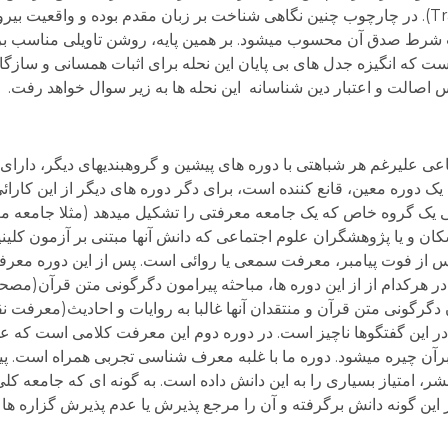
(Traditional Reference theories of meaning). در چارچوب چنین نگاهی شناخت بر زبان مقدم بوده و 
ت شرط صدق آن محسوب میشود. بر همین پایه، روشن تاویلی مناسب بر
ت که انگیزه جدل های بی پایان این نحله برای اثبات همسانی و ساز
صالت و اعتبار دین شناسانه این نحله ها به زیر سوال خواهد رفت.
 علیرغم هر شباهتی با دوره های پیشین و گروهبندیهای دیگر، دارای 
 دوره معین، قانع کننده است، برای دگر دوره های دیگر از این کارائ
یک گروه خاص که یک جامعه معرفتی را تشکیل میدهد (مثلا جامعه م
شکان و یا پژوهشگران علوم اجتماعی که دانش آنها مبتنی بر آزمون کلی
س از فوت پیامبر، معرفت سمعی یا روائی است. پس از این دوره معر
هرکدام از از این دوره ها، مباحثه پیرامون دگرگونی متن قرآن(مصح
گرگونی متن قرآن و منتقدان آنها غالبا به روایات و احادیث(معرفت
ر این گفتگوها ناچیز است. در دوره دوم این معرفت کلامی است که 
ن چیره میشود. دوره ما با غلبه معرف شناسی تجربی همراه است. پ
 امتیاز بسیاری را به این دانش داده است. به گونه ای که جامعه کلی 
این گونه دانش برگرفته و آن را مرجع پذیرش یا عدم پذیرش گزاره ها م