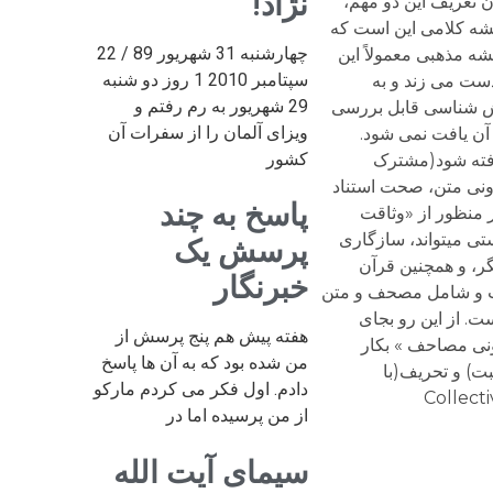
نژاد!
 تعریف این دو مهم،
قشه کلامی این است که
چهارشنبه 31 شهریور 89 / 22
شه مذهبی معمولاً اين
سپتامبر 2010 1 روز دو شنبه
ست می زند و به
29 شهریور به رم رفتم و
روش شناسی قابل بررسی
ویزای آلمان را از سفرات آن
آن یافت نمی شود.
کشور
رفته شود(مشترک
رونی متن، صحت استناد
پاسخ به چند
ر منظور از «وثاقت
ی میتواند، سازگاری
پرسش یک
ر، و همچنین قرآن
خبرنگار
است و شامل مصحف و متن
. از این رو بجای
هفته پیش هم پنج پرسش از
ونی مصاحف » بکار
من شده بود که به آن ها پاسخ
ت) و تحریف(با
دادم. اول فکر می کردم مارکو
س بوده و میتواند موضوع مشاهده جمعیِ و همزمان(Collective and
از من پرسیده اما در
سیمای آیت الله