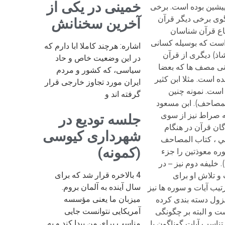
خمینی در یکی از
موضوع گفتگوی مسلمان پیشین بوده است. برخی
. روش کلامی اما بر گفتگوی برخی دیگر قرآن
آخرین سخنانش
نا به اجماع قرآن شناسان
است که بوسیله کسانی
اشاره: هرچند کاملا ابا دارم که
اذ) دیگری از قرآن
در این وضعیت خاص و حاد
ونی مصف ها که بعضا
سیاسی، که کشور و مردم
 است. مثلا ابن کثیر
ایران مورد تجاوز خارجی قرار
» است. نمونه چنین
گرفته اند و
المصاحف). ابن مسعود
مه صراط نیز از سوی
جلسه تودیع در
ان قرآن در هنگام
شهرداری کیوسی
دة 69 دچار اشتباه شده اند(السجستاني ، كتاب المصاحف
(کمونه)
وره معوذتین را جزء
خلیفه دوم نیز – در
4 بالاخره قرار شد که برای
و تلاش او برای
سال آینده به آلمان بروم.
تیب آیات و سوره ها نیز
میزبان ما یعنی مؤسسه
نزول دسته بندی کرده
آمریکایی نتوانست جایی
ری کم اهمیت نیست و البته بر چگونگی
مناسب برای من پیدا کند و به
اسب آیات گوناگون با