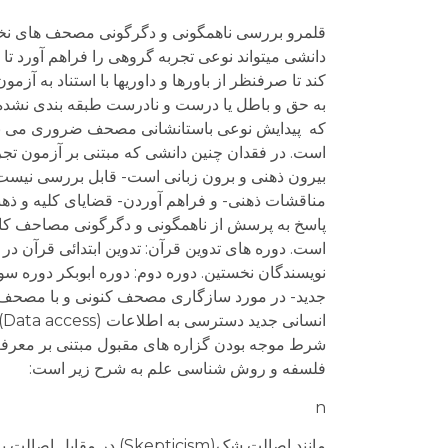
قلمرو بررسی ناهمگونی و دگرگونی مصحف های نخ
دانشی میتواند نوعی تجربه گروهی را فراهم آورد ت
کند تا صرفنظر از باورها و داوریها با استناد به آ
به حق و باطل یا درست و نادرست طبقه بندی نشده ب
که پیدایش نوعی باستانشانی مصحف ضروری می نماید.
است. در فقدان چنین دانشی که مبتنی بر آزمون 
بیرون ذهنی و برون زبانی است- قابل بررسی نیست
مناقشات ذهنی- و فراهم آوردن- قضایای کلیه و ذهن
پاسخ به پرسش از ناهمگونی و دگرگونی مصاحف کارائی
است. دوره های تدوین قرآن: تدوین ابتدائی قرآن در
نویسندگان نخستین. دوره دوم: دوره ابوبکر دوره س
جدید- در مورد سازگاری مصحف کنونی و با مصحف ها
ا
شرط موجه بودن گزاره های مقبول مبتنی بر معرفت 
فلسفه و روش شناسی علم به شرح زیر است:
n
مانند اصالت شک(Skepticism) در مقابل اصالت باور و ایمان