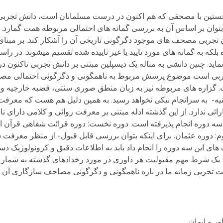
ستین با مصحفی که هم اکنون در درست مسلمانان است، دانش تجربی
ا بتوان بر اساس آن به بررسی گمانه های احتمالی مربوطه همت گمارد.
زمون تجربی مصحف های موجود دگرگونی تاریخی آن را آشکار کند. بر مبنا
لکه به گمانه های مورد تایید یا غیر تاییده شده تقسیم میشوند. در ر
 چنین دانشی به مثاله یک دیسپلین مبتنی بر دانش تجربی تاکنون در ن
تجربی است موضوع پرسش مربوط به ناهمگونی و دگرگونی احتمالی 
. گزاره های مربوطه نیز به زبان منطق صوری سنتی، قضیه خارجیه و
یه- به سرانجام نیکی نخواهد رسید. به همین دلیل هم هست که معرفت 
 ندارد. از این گذشته ادله مبتنی بر معرفت روائی و کلامی دارای نا
 سه دوره انجام پذیرفته است. دوره نخست: دوره قرائت شفاهی قرآن از 
وم: دوره عثمان. برای اینکه بتوان بررسی قابل قبول- از منظر معرفت
ی این سه دوره را انجام داد باید به اطلاعات دقیق و کرونولوژیک د
نسانی جدید دسترسی به اطلاعات (Data access) یک شرط مهم مقبولیت هر داوری در مورد رخدادهای گذشته 
تجربی زمانه ما در باره ناهمگونی و دگرگونی مصاحف سازگاری آن با 