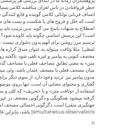
پژوهشگران زمانه ما در ابتدای بررسی هر پرسشی م
خطر فروافتادن در تاس لغزان مناقشه کلامی بسیار 
انصاف قربانی توانائی کلامی گوینده و قانع کنندگی 
است که خلل و فروج های يا شکست و بست های موجود
اصطلاح به شبهات پاسخ می گوید. بدین ترتیب باید 
است؟ این پرسش اساسی چگونه باید کاویده شود؟ وث
ترسیم مرز روشن برای آنهم بدون دشواری نیست. چر
لفظی). مثلا وثاقت میتواند به عنوان صدق گزاره ها
محصف کنونی به پیامبر و غیره تلقی شود. ناگفته رو
متن» به معنی تطابق مصاحف فعلی با مصاحف گذشته
میان مصحف فعلی با مصحف عثمان باشد، ولی میدا
مدون پیامبر نیز تردید وجود دارد. از سوی دیگر ب
گفتاری و محتوای معنایی آن است، تنها بروی موضوع
استفاده از «وثاقت متن» و یا «تحریف» که کلی و 
گرفته میشود. همگونگی و دگرگونی مصحف در عین 
simultaneous observations) باشد، بنابراین قابلیت اجماع بیشتری را دارا است.
n