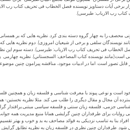
تکرار برخی آیات دستاویز نویسنده فصل الخطاب فی تحريف کتاب رب الا
کتاب رب الارباب: طبرسی).
ونی محصف.را به چهار گروه دسته بندی کرد. نظریه هایی که بر همسا
انند نویسندگان سلفی و برخی از شیعیان امروزی). دوم نظریه هایی ک
ل الخطاب فی تحريف کتاب رب الارباب: طبرسی). دسته سوم این نظری
نی است(مانند نویسنده کتاب المصاحف: السجستاني). نظریه چهارمی ی
ز قابل تصور است. اما در ادبیات موجود، مناقشه پیرامون چنین موض
 خود است و نوعی پیوند با معرفت شناسی و فلسفه زبان و همچنین ف
رده آن مجال و مقال دیگری را طلب می کند. مثلا نظریه نخستین- ه
اسی جزمی، فلسفه زبان سنتی و فلسفه سیاسی مبتنی.براقتدار گرائی
 روایات برای طرفداران چنین گرایشی همانا منبع مدیریت همه جوان
راد بنا به تناسب نزدیکی به قوائد مصاحف به بد و خوب و بهتر تقسی
ی شود. طرفداران چنین نظری در فلسفه زبان به نظریه تطابق گرایش 