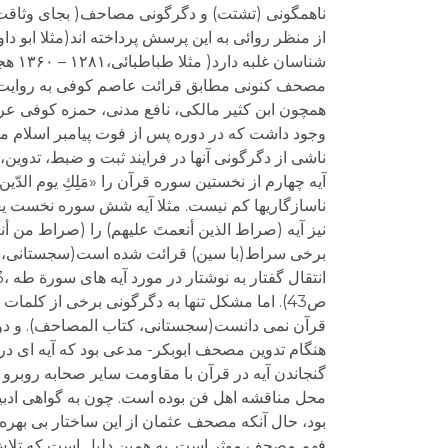
شناس
مصحف کنونی مطابق قرائت عاصم کوفی به روایت حف
همچون ابن کثیر مالکی، نافع مدنی، حمزه کوفی عرض
وجود داشت که در دوره پس از فوت پیامبر اسلام مو
ناشی از دگرگونی آنها در فرایند ثبت و ضبط، تدوی
آیه چهارم از نخستین سوره قرآن را «مَلِكِ یوم الدّی
ناسازگاریها کم نیست. مثلا آیه شش سوره نخست یعنی
نیز آیه (صراط الذين أنعمتَ عليهم) را (صراط من أ
برخی سراط(با سین) قرائت شده است(سجستانی، کتاب
ص43). اما مشکل تنها به دگرگونی برخی از کل
قرآن نمی دانست(سجستانی، کتاب المصاحف). و دو آیه
هنگام تدوین مصحف ابوبکر- مدعی بود که آیه ای د
گنجاندن آیه در قرآن با مقاومت سایر صحابه روبرو ش
محل مناقشه اهل فن بوده است. چون به گواهی ادبیا
فهم مصحف موثر است. به همین دلیل است که تلاش