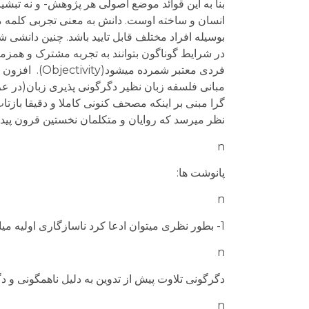
بنا به این قوائد موضع اصولی هر پژوهش- و نه تبش
انسان و ساخته اوست. دانش به معنی تجربی کلمه می
بوسیله افراد مختلف قابل تایید باشد. چنین دانش
در شرایط گوناگون بتوانند به تجربه مشترک و همز
فردی معتبر ش
گرا مبنی بر اینکه مصحف کنونی کاملا و دقیقا بازتا
نظر میرسد که روایان و متکلمان نخستین قرون پید
n
پانوشت ها:
n
1- بطور نظری میتوان ادعا کرد ناسازگاری اولیه میان مصاحف با چند فرایند قابل توضیح باشد:
n
دگرگونی تلاوت پیش از تدوین به دلیل ناهمگونی و د
n