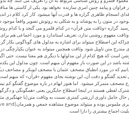
عمولا قلمرو و روش شناسی مربوط به آن را تعریف می کنند. چه بدون
فراوان و پیامد چنین امری سازنده نخواهد بود. یکی از کاستی ها منا
فدای انسجام ظاهری گزاره ها و قدرت آنها میشود. کار کرد کلام در اندي
 در متون را به پوشاند و به شکلی به روتوش تصوير واقعاً موجود د
پرسید. گزاره «وثاقت متن قرآن» در کدام قلمرو می گنجد و با کدام 
اقت مفهوم روشنی ندارد، تعریف استاندارد و مورد اجماعی هم برای 
اکه این اصطلاح میتواند برای اشاره به مدلول های گوناگونی بکار گ
ی مندرج متن تاویل شود. وثاقت همچنین میتواند به عنوان یکپارچگی د
شن است که هیچ کدام از این مدلولها با دیگری هم معنا نیست. حتی اگ
 باشد در این صورت باز مفهوم آن مبهم است. چون مدلول این یکدست
نیم که در مورد انطباق مصحف عثمان با مصحف ابوبکر و مصاحف دیگ
رای تحدید گفتگو و دقت آن، این نوشته بجای مفهوم «قرآن» که مبهم 
 مصحف متمرکز میشود. اما هنوز ابهام در باره موضوع گفتگو کم نیست
مشترک لفظی هستند در اینجا اصطلاح جایگزین یعنی «همگونگی و دگرگ
حال حامل داوری ارزشی کمتری نسبت به وثاقت متن(با جهتگیری مثب
جهتگیری منفی) است. دگرگونی احتمالی مصحف امری ملمو