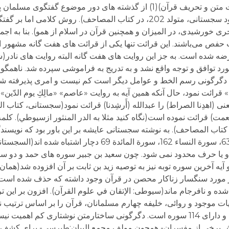
ناهمگونی (تشتت) و دگرگونی مصاحف( بجای وثاقت متن و تحریف قرآن)(1) از گذشته های دور 
از منظر روائی به این پرسش پرداخته اند(مثلا ابو داود سجستانی، متولد 202، در کتاب المصاحف)
ان غلبه دارد( مثلا طباطبائی،۱۲۸۱ – ۱۳۶۰ هجری خورشیدی، در المیزان و همچنین قرآن در اسلام از همو). ب
ص می‌باشند. این قرائت تنها یکی از قرائت های هفت گانه مشهور 
ه شده است. به جز این روایت های هفت گانه البته روایت های نادر(ش
رد توافق و توجه واقع نشد و به تدریج به فراموشی سپرده شد. ناهمگ
ن، دگرگونی رسم الخط و عوامل دیگر است کم نیست و امری پذیرفته شده
ن» قرائت نمود، حال آنکه همین آیه به روایت «عاصم» «مالِكِ یوم الدّین
 (اهدِنا الصراط) را عبدالله (أَرشِدنا) قرائت نمود(سجستانی، کتاب 
نعمت) قرائت نموده است(نگاه کنید مثلا به الدر المنثور ازسيوطي). کل
 المصاحف). به نوشته سجستانی عایشه بر این باور بود که نویسندگ
انتقال گفتار به نوشتار در مورد آیه های سورة طه ،63، سورة النساء 162، سورة المائ
مات و یا حرف محدود نمی شود. چون سعید بن جبیر سوره های حمد و دو س
 آخرین سوره توبه نیز به توصیه زید بن ثابت بر آن افزوده شد(همان). 
ر مورد سنگسار زناکار محصن در قرآن وجود داشته که حذف شده است 
ده و نافرجام ماند(سیوطی: الإتقان في علوم القرآن). افزون بر این تر
ت موجود و روائی، خلیفه چهارم مسلمانان، قرآن را بر اساس ترتیب 
بود، حال آنکه مصحف عثمان از این ساختار بی بهره و دارای 114 سوره است. دگرگونی ساختارمتن نوشتا
 برخی از مفسران- همچون مولف مجمع البیان:طبرسی- برای کشف تن