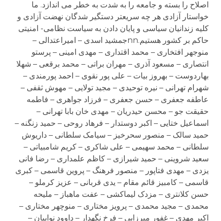
اصلاح را بسته و جامعه را به شدت به خطر می اندازد. ما
خواستار آزادی ھر چه سريعتر دستگير شدگان نھضت آزادی و
کليه زندانيان سياسی و پايان دادن به سياست نظامی- امنيتی
حاکم بر کشور ھستيم.nnجمشيد اسدی – اميراعتدالی –
منوجھر افتخاری – محمد اقتداری – مھدی امينی – پرستو
انتصاری – مسعود آذری – مھران براتی – محمد برقعی – شھلا
بھاردوست – بھروز بيات – علی پور نقوی – احمد پورمندی –
شھرام تھرانی – نيره توحيدی – مجيد تولايی – مھوش ثقفی –
عاطفه جعفری – حسن جعفری – فرزاد جواھری – فاطمه
حقيقت جو – محسن حيدريان – مھدی خان بابا تھرانی –
اسماعيل ختايی – اکبر دوستدار – فرھاد روحی – حميد زنگنه –
حميد سالک – منصور سحرخيز – سيامک سلطانی – داريوش
سلطانی – محمد سھيمی – علی شاکری – کريم شامبياتی –
سعيد شروينی – حميد شيرازی – کاظم علمداری – رضا فانی
يزدی – مھدی فتاپور – منصور فرھنگ – پروين قاسمی – کبری
قاسمی – کامبيز قائم مقام – يدی قربانی – عزيز کرملو –
حسن کلانتری – مزدک ليماکشی – عفت ماھباز – مليحه
محمدی – مجيد محمدی – پرويز مختاری – منوچھر مختاری –
اکبر مھدی – غفور ميرزايی – فرخ نگھدار – داوود نواييان –