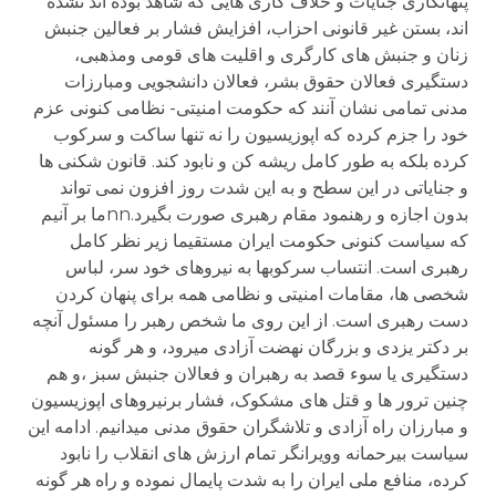
پنھانکاری جنايات و خلاف کاری ھايی که شاھد بوده اند نشده
اند، بستن غير قانونی احزاب، افزايش فشار بر فعالين جنبش
زنان و جنبش ھای کارگری و اقليت ھای قومی ومذھبی،
دستگيری فعالان حقوق بشر، فعالان دانشجويی ومبارزات
مدنی تمامی نشان آنند که حکومت امنيتی- نظامی کنونی عزم
خود را جزم کرده که اپوزيسيون را نه تنھا ساکت و سرکوب
کرده بلکه به طور کامل ريشه کن و نابود کند. قانون شکنی ھا
و جناياتی در اين سطح و به اين شدت روز افزون نمی تواند
بدون اجازه و رھنمود مقام رھبری صورت بگيرد.nnما بر آنيم
که سياست کنونی حکومت ايران مستقيما زير نظر کامل
رھبری است. انتساب سرکوبھا به نيروھای خود سر، لباس
شخصی ھا، مقامات امنيتی و نظامی ھمه برای پنھان کردن
دست رھبری است. از اين روی ما شخص رھبر را مسئول آنچه
بر دکتر يزدی و بزرگان نھضت آزادی ميرود، و ھر گونه
دستگيری يا سوء قصد به رھبران و فعالان جنبش سبز ،و ھم
چنين ترور ھا و قتل ھای مشکوک، فشار برنيروھای اپوزيسيون
و مبارزان راه آزادی و تلاشگران حقوق مدنی ميدانيم. ادامه اين
سياست بيرحمانه وويرانگر تمام ارزش ھای انقلاب را نابود
کرده، منافع ملی ايران را به شدت پايمال نموده و راه ھر گونه