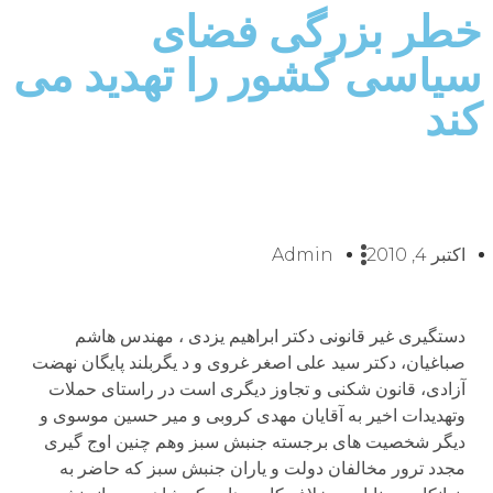
خطر بزرگی فضای
سیاسی کشور را تهدید می
کند
اکتبر 4, 2010
Admin
دستگيری غير قانونی دکتر ابراھيم يزدی ، مھندس ھاشم
صباغيان، دکتر سيد علی اصغر غروی و د يگربلند پايگان نھضت
آزادی، قانون شکنی و تجاوز ديگری است در راستای حملات
وتھديدات اخير به آقايان مھدی کروبی و مير حسين موسوی و
ديگر شخصيت ھای برجسته جنبش سبز وھم چنين اوج گيری
مجدد ترور مخالفان دولت و ياران جنبش سبز که حاضر به