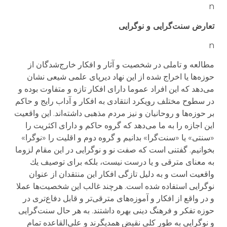
n
تعارض سنت‌گرایی و نوگرایی
n
مطالعه و تاملی در شخصیت و آثار و افكار خارج‌شدگان از
حوزه‌ها یا اخراج شده از این نهاد دیرپای علمی شیعی نشان
می‌دهد كه این افراد عموما دارای افكار تازه و متفاوت بوده و
در سطوح مختلف رویكرد انتقادی به افكار و آداب رایج و حاكم
بر حوزه‌ها و روحانیان و نیز مردم مذهبی داشته‌اند. این واقعیت
این اجازه را به ما می‌دهد كه گروه حاكم و دارای اكثریت را
«سنتی» یا «سنت‌گرا» بدانیم و گروه دوم و اقلیت را «نوگرا»
بخوانیم. گفتنی است كه صفت نو و نوگرایی در این مقام لزوما
به معنای مترقی و یا درست نیست، بلكه برای توصیف یك
واقعیت است و به دلیل تازگی افكار این منتقدان از عنوان
نوگرایی استفاده شده است. هرچند غالب این شخصیت‌ها عملا
و در واقع از افكار و آموزه‌های مترقی‌تر و قابل دفاع‌تری در
حوزه تفكر و فرهنگ دینی بهره داشتند. به هر حال سنت‌گرایی
و نوگرایی به طور كلی نقیض همدیگرند و علی‌القاعده تمام