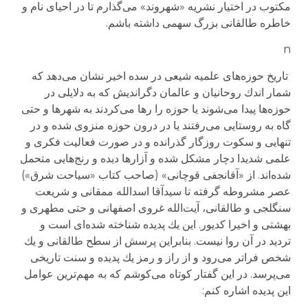
مكتوب در اختیار نشریه «شهروند» می‌گذارم تا در احیای نام و
خاطره طالقانی بزرگ سهمی داشته باشم.
n
تاریخ حوزه‌های علمیه شیعی در سده اخیر نشان می‌دهد كه
شمار اندك روحانیان و عالمان دگراندیش كه به دلایلی در
حوزه‌ها پیدا می‌شوند یا حوزه را رها می‌كردند به شهرها و حتی
گاه به روستایی می‌رفتند یا در درون حوزه منزوی شده و در
تنهایی و سكوت روزگار گذرانده و در صورت فعالیت فكری و
علمی شدیدا دچار مشكل شده و آزارها دیده و رنج‌هایی متحمل
شده‌اند. از «آقانجفی قوچانی» (صاحب كتاب «سیاحت شرق»)
عصر مشروطه گرفته تا سیدآقا اسدالله ممقانی و شریعت
سنگلجی و طالقانی، آیت‌الله غروی اصفهانی و حتی مطهری و
بهشتی و اخیرا كدیور. این یك پدیده شناخته شده‌ای است و
تردید در آن روا نیست. بنابراین پرسش از سطح طالقانی و یك
شخص فراتر می‌رود و از راز و رمز یك پدیده و سنت تاریخی
می‌پرسد. در این گفتار كوتاه می‌كوشم كه به مهم‌ترین عوامل
این پدیده اشاره كنم: