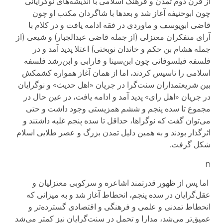
از قرن دوم تمدن و فرهنگ اسلامی با اندیشه‌های نوگرایانی
چون ابوحنیفه آغاز شد و بعدها با شاگردان مكتب او چون
قاضی ابویوسف و ماوردی در فقه ادامه یافت و در كلام با
آرای متفكران معتزلی (از جمله قاضی عبدالجبار) و شیعی (از
جمله هشام بن حكم و خاندان نوبختی) اعتلا پدید آمد و در
فلسفه فیلسوفانی چون ابن‌سینا و فارابی و ابن‌رشد فلسفه
اسلامی را تاسیس كردند، اما از همان آغاز همواره كشمكش
بین شریعتمداران سنت‌گرا در جریان «اهل حدیث» و نوگرایان
در جریان «اهل رای» پدید آمد و ادامه یافت، در عین حال در
مجموع تا سده پنجم و ششم همزیستی وجود داشت و حتی
می‌توان گفت كه نوگراها، حداقل تا سده پنجم غلبه داشتند و
اثرگذار بودند و به همین دلیل تمدن بزرگ و عصر طلایی اسلام
شكل گرفت.
n
اما پس از ظهور قدرتمند اشاعره و سركوبی معتزلیان و
عقل‌گرایان در سده پنجم، انحطاط آغاز شد و به میزانی كه
انحطاط تمدنی و علمی و فرهنگی و اقتصادی گسترده‌تر و
عمیق‌تر می‌شد، مدارا و تحمل در سنت‌گرایان نیز كمتر می‌شد