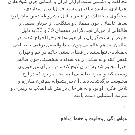
مخالفت و دشمنی سنت‌گرایان ایران با كسانی چون شیخ هادی
نجم‌آبادی، نماینده سلفیان و سید جمال‌الدین اسدآبادی،
سخنگوی متجددان، در عصر ماقبل مشروطه همین ماجرا بود.
بعدها عالمانی چون ممقانی و سنگلجی از جریان سلفی و
طالقانی از جریان تجددگرا در دهه‌های 20 و 30 به دلیل
تعارض با سنت‌گرایان یا از حوزه‌ها خارج یا اخراج شدند. در
سالیان بعد هم عالمانی چون سیدابوالفضل برقعی یا صالحی
نجف‌آبادی نتوانستند در فضای سنتی حاكم در قم و تهران
تنفس كنند و به شكلی رانده شدند یا شخصیتی چون صالحی
اخیرا مجبور شد به تهران كوچ كند و در انزوای غیرحوزوی
زیست كند و بمیرد. طالقانی البته بخت‌یار بود كه در اوج
محبوبیت درگذشت. دلیل آن نیز پشتوانه نیم‌قرن مبارزه و
تلاش فكری او بود و به هر حال در متن یك انقلاب به رهبری و
منزلت استثنایی دست یافت.
n
عوام‌زدگی روحانیت و حفظ منافع
n