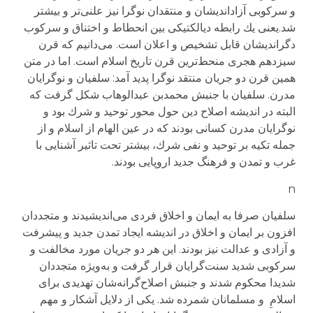
و سركوبی آزاداندیشان و منتقدان نوگرا نیز علنی‌تر و بیشتر
شد.یعنی یك رابطه دیالكتیكی بین انحطاط و اختناق و سركوب
دگراندیشان قابل تشخیص و اعلان است. می‌دانیم كه قرن
سیزدهم هجری منحط‌ترین قرن تاریخ اسلام است. اما در متن
همین قرن دو جریان منتقد نوگرا پدید آمد: سلفیان و نوگرایان
مدرن. سلفیان با جنبش محمدبن عبدالوهاب شكل گرفت كه
البته در اندیشه اصلاح دین حول محور توحید و شرك بود ‌و
نوگرایان مدرن كسانی بودند كه در عین الهام از اسلام و از
جمله تكیه بر توحید و نفی شرك، بیشتر تحت تاثیر آشنایی با
غرب و تمدن و فرهنگ جدید اروپایی بودند.
n
سلفیان صرفا به ایمان و اخلاق فردی می‌اندیشیدند و متجددان
افزون بر ایمان و اخلاق در اندیشه ایجاد تمدن جدید و پیشرفت
و آزادی و عدالت نیز بودند. این هر دو جریان مورد مخالفت و
سركوبی شدید سنت‌گرایان قرار گرفت و به‌ویژه متجددان
شدیدا محكوم شدند و جنبش اصلاح‌گرانه‌شان تهدیدی برای
اسلامِ و مسلمانان شمرده شد. یكی از دلایل آشكار و مهم