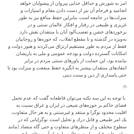
امر به شورش و حداقل جدایی پیروان از پیشوایان خواهد
انجامید و فرجام آن نیز از دست دادن مقام و امتیازات و
منزلت‌ها در جامعه است. بنابراین حفظ منافع نیز به طور
غریزی و طبیعی در رفتار و افكار عالمان سنتی و در
برخوردهای خشن و تعصب‌آلود آنان با منتقدان نقش دارد.
به‌ویژه در گذشته و تا مقطع انقلاب، كه حوزه‌ها و روحانیان
فقط از مردم به طور مستقیم ارتزاق می‌كردند و هنوز دولت و
امكانات گسترده دولت و بودجه عمومی و ملی به یاریشان
نیامده بود، این حمایت از باورهای سنتی مردم در برابر
انتقادهای منتقدان بیشتر به انگیزه حفظ منفعت و منزلت بود تا
حتی پاسداری از دین و سنت دینی.
n
با توجه به این سه نكته می‌توان قاطعانه گفت كه عدم تحمل
فضای حاكم بر حوزه‌های شیعی در ایران و عراق نسبت به
اقلیت محدود نوگرا و منتقد و غیرسنتی و به هر حال متفاوت،
یك امر طبیعی و قابل درك و تحلیل است. نوگرایانی كه در
سطوح مختلف و از منظرهای متفاوت و حتی گاه متضاد (مانند
سلفی‌ها در قیاس با مدرن‌ها) بسیاری از آموزه‌های رایج