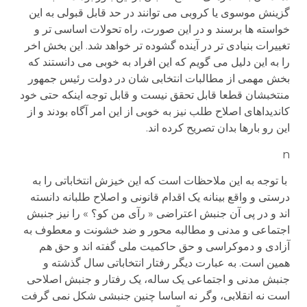
گزینش موسوی یا کروبی می توانند در حد قابل قبولی به این
خواسته ها برسند و در این صورت، راه تحولات اساسی تر و
تغییرات بنیادی تر در آینده گشوده تر خواهد شد. این بخش اخر
را به این دلیل می گویم که این افراد به خوبی می دانستند که
بخش مهمی از مطالبات انتخابی شان در دولت رئیس جمهور
منتخبشان قطعا قابل تحقق نیست و قابل توجه اینکه حتی خود
کاندیداهای اصلاح طلب نیز به خوبی از این امر آگاه بودند و از
این رو بارها بدان تصریح کرده اند.
n
با توجه به این ملاحظات است که این خیزش انتخاباتی را به
درستی و واقع بینانه یک اقدام قانونی و اصلاح طلبانه دانسته
اند و در پی آن جنبش اعتراضی « رآی من کو؟ » را نیز جنبش
اجتماعی و مدنی و مطالبه محور و ضد خشونت و معطوف به
آزادی و دموکراسی و حق حاکمیت ملی گفته اند و حق هم
همین است. به عبارت دیگر رفتار انتخاباتی سال گذشته و
جنبش مدنی و اجتماعی یک ساله، یک رفتار و جنبش اصلاحی
است نه انقلابی، وگر نه اساسا چنین جنبشی شکل نمی گرفت