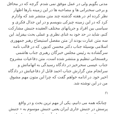
مدنی بگویم ولی در عمل موفق نمی شدم. گرچه که در محافل
و برخی سخنرانی ها و مصاحبه ها در این زمینه بارها اظهار
نظر کرده ام. در هفته گذشته چند متن منتشر شد که وادارم
کرد که در این زمینه چیزکی بنویسم و در این جدال فکری و
سیاسی بین افراد و جریانهای مختلف العقیده جنبش مشارکت
کنم، شاید در حد خود به غنای نظری و عملی بحث بیفزاید. این
سه متن عبارت بودند از: متن مفصل استیضاح رهبر جمهوری
اسلامی بوسیلة جناب دکتر محسن کدیور، که در قالب نامه
سرگشاده به رئیس مجلس خبرگان رهبری جناب هاشمی
رفسنجانی تنظیم و منتشر شده است، متن دفاعیات مشروح
جناب عیسی سحرخیز در دادگاه رسیدگی به اتهاماتش و
سرانجام متن گزارش جناب احمد قابل از دفاعیاتش در دادگاه
اخیر خود. در ادامه خواهم گفت که چرا این متون مهم مشوق
من در این نوشته شد.
n
چنانکه همه می دانیم، یکی از مهم ترین بحث و در واقع
پرسش در جنبش جاری ایران یعنی جنبش موسوم به « جنبش