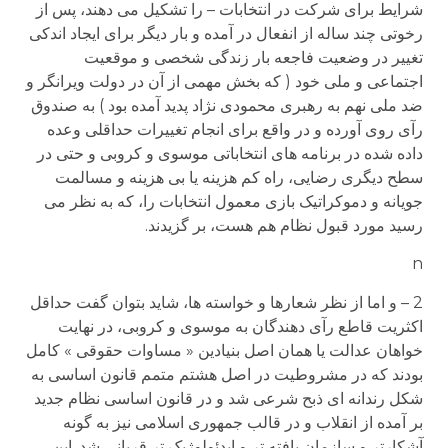
شرایط برای شرکت در انتخابات – را تشکیل می دهند، پس از
رخوتی چند ساله از انفعال در آمده و بار دیگر برای ایجاد اندکی
تغییر در وضعیت فاجعه بار زندگی شخصی و موقعیت
اجتماعی و ملی خود ( که بخش مهمی از آن در دولت ویرانگر و
ضد ملی نهم به رهبری محمودی نژاد پدید آمده بود ) به صندوق
رآی روی آورده و در واقع برای انجام تغییرات حداقلی وعده
داده شده در برنامه های انتخاباتی موسوی و کروبی و حتی در
سطح دیگری رضایی، راه کم هزینه یا بی هزینه و مسالمت
جویانه و دموکراتیک بازی معمول انتخابات را، که به نظر می
رسید مورد قبول نظام هم هست، بر گزیدند.
n
2 – و اما از نظر شعارها و خواسته ها، شاید بتوان گفت حداقل
اکثریت قاطع رآی دهندگان به موسوی و کروبی، در نهایت
خواهان عدالت یا همان اصل بنیادین « مساوات حقوقی » کامل
بودند که در مشروطیت در اصل هشتم متمم قانون اساسی به
شکل رندانه ای ذبح شرعی شد و در قانون اساسی نظام جدید
بر آمده از انقلاب و در قالب جمهوری اسلامی نیز به گونه
آشکارتر و سازمان یافته تر و ایدئولوژیک تر قربانی شد. این