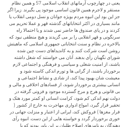
یعنی در چهارچوب آرمانهای انقلاب اسلامی 57 و همین نظام
مستقر و لاجرم همین قانون اساسی موجود پی بگیرند. زیرا اگر
جز این بود این انبوه مردم بویژه جوانان و نسل دومی انقلاب یا
مانند بسیاری در اکثر انتخاباتهای گذشته قهر و عملا تحریم می
کردند و در پای صندوق ها حاضر نمی شدند و یا احتمالا راه
سرنگونی و قهر انقلابی را بر می گزیدند و هیچ منطقی نبود که
بالاخره در نظام و سنت انتخاباتی جمهوری اسلامی که ماهیتش
روشن است شرکت کنند و به کاندیداهای دست چین شده
شورای نگهبان رآی بدهند. آنان می خواستند که شغل داشته
باشند، از امنیت شغلی و سیاسی و فرهنگی و اجتماعی لازم
برخوردار باشند، از گرانی ها و تورم اندکی کاسته شود و
معیشت شان بهبود پیدا کند، از شادی و نشاط اجتماعی و
انسانی بیشتری برخوردار شوند، از فسادهای اخلاقی و مالی و
بی قانونی و هرج و مرج گسترده موجود و فزونی گرفته در
دولت نهم اندکی کم شود، کرامت انسانی او کمتر مورد هتک و
تحقیر قرار گیرد، امواج ادواری مهاجرت به خارج از کشور (
فرار مغزها ) فروکش کند، ایرانی از اعتبار و منزلت جهانی در
خوری برخوردار گردد و خواسته هایی از این دست. انبوه رآی
دهندگان به نامزهای اصلاح طلبان بر این باور بودند که با