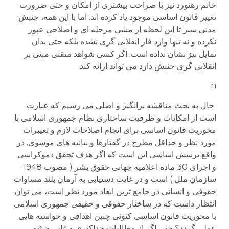
خانم رهنورد نیز با صراحت بیشتری از امکان و حتی ضرورت
تغییر قانون اساسی موجود یاد کرده اند. اما با این همه، جنبش
مدنی سبز تا این لحظه از مشی مرحله ای و اصلاحی عبور
نکرده و نه تنها وارد فاز انقلابی گری نشده بلکه حتی بدان
تمایل نیز نشان نداده است. اگر کسی شواهد متقنی مبنی بر
انقلابی گری جنبش دارد می تواند ارائه کند.
n
حال به بحث مناقشه برانگیز و اصلی می رسیم که عبارت
است از امکانات و ظرفیت ساختاری نظام جمهوری اسلامی با
محوریت قانون اساسی برای انجام اصلاحات لازم و تغییرات
مورد نظر و حداقل مطرح در گفتارها و بیانیه های موسوی. در
واقع پرسش اساسی این است که اگر هدف تحقق دموکراسی
و اجرای 30 ماده اعلامیه جهانی حقوق بشر ( مصوب 1948
سازمان ملل ) است و در غایت دستیابی به آرمان بلند مساوات
حقوقی و انسانی در جامع ترین ابعاد مورد نظر است، می توان
انتظار داشت که در ساختار حقوقی و حقیقی جمهوری اسلامی
با محوریت قانون اساسی کنونی چنین اهدافی و خواسته هایی
عملی گردد؟ حتی اگر از مطالبات حداکثری و غایی چشم