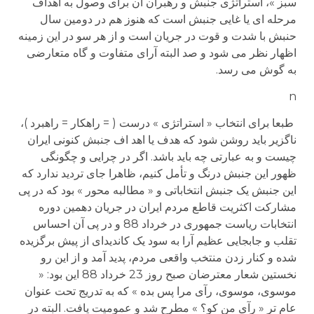
سبز »، استراتژی جنبش و رهبران آن برای وصول به اهداف
مرحله ای یا غایی جنبش است که هنوز هم در دومین سال
حنبش با شدت و قوت در جریان است و از هر سو در این زمینه
اظهار نظر می شود و صد البته آرای متفاوت و گاه متعارضی
به گوش می رسد.
n
طبعا برای انتخاب « استراتژی » درست ( = راهکار = راهبرد )،
ناگزیر باید روشن شود که هدف یا اهد اف جنبش کنونی ایران
چیست و به عبارتی چه باید باشد. اگر در چرایی و چگونگی
ظهور این جنبش درنگ و تأمل کنیم، ظاهرا جای تردید ندارد که
این جنبش یک جنبش انتخاباتی و « مطالبه محور » بود که در پی
مشارکت اکثریت قاطع مردم ایران در جریان دهمین دوره
انتخابات ریاست جمهوری در خرداد 88 و در پی آن احساس
تقلب و جابجایی عظیم آرا به سود یک کاندیدای از پیش برگزیده
شده و کنار زدن منتخب واقعی مردم، پدید آمد و از این رو
نخستین شعار معترضان صبح روز 23 خرداد 88 این بود: «
موسوی، موسوی، رآی مرا پس بده » که به تدریج تحت عنوان
عام تر « رآی من کو؟ » مطرح شد و عمومیت یافت. البته در