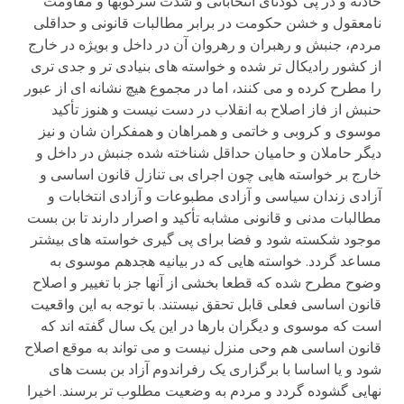
حادثه و در پی کودتای انتخاباتی و شدت سرکوبها و مقاومت
نامعقول و خشن حکومت در برابر مطالبات قانونی و حداقلی
مردم، جنبش و رهبران و رهروان آن در داخل و بویژه در خارج
از کشور رادیکال تر شده و خواسته های بنیادی تر و جدی تری
را مطرح کرده و می کنند، اما در مجموع هیچ نشانه ای از عبور
حنبش از فاز اصلاح به انقلاب در دست نیست و هنوز تأکید
موسوی و کروبی و خاتمی و همراهان و همفکران شان و نیز
دیگر حاملان و حامیان حداقل شناخته شده جنبش در داخل و
خارج بر خواسته هایی چون اجرای بی تنازل قانون اساسی و
آزادی زندان سیاسی و آزادی مطبوعات و آزادی انتخابات و
مطالبات مدنی و قانونی مشابه تأکید و اصرار دارند تا بن بست
موجود شکسته شود و فضا برای پی گیری خواسته های بیشتر
مساعد گردد. خواسته هایی که در بیانیه هجدهم موسوی به
وضوح مطرح شده که قطعا بخشی از آنها جز با تغییر و اصلاح
قانون اساسی فعلی قابل تحقق نیستند. با توجه به این واقعیت
است که موسوی و دیگران بارها در این یک سال گفته اند که
قانون اساسی هم وحی منزل نیست و می تواند به موقع اصلاح
شود و یا اساسا با برگزاری یک رفراندوم آزاد بن بست های
نهایی گشوده گردد و مردم به وضعیت مطلوب تر برسند. اخیرا