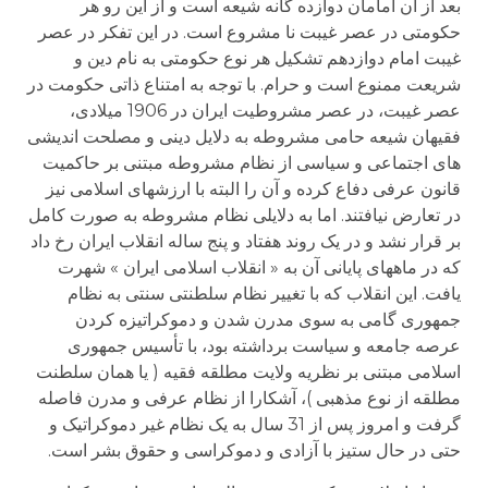
بعد از آن امامان دوازده گانه شیعه است و از این رو هر
حکومتی در عصر غیبت نا مشروع است. در این تفکر در عصر
غیبت امام دوازدهم تشکیل هر نوع حکومتی به نام دین و
شریعت ممنوع است و حرام. با توجه به امتناع ذاتی حکومت در
عصر غیبت، در عصر مشروطیت ایران در 1906 میلادی،
فقیهان شیعه حامی مشروطه به دلایل دینی و مصلحت اندیشی
های اجتماعی و سیاسی از نظام مشروطه مبتنی بر حاکمیت
قانون عرفی دفاع کرده و آن را البته با ارزشهای اسلامی نیز
در تعارض نیافتند. اما به دلایلی نظام مشروطه به صورت کامل
بر قرار نشد و در یک روند هفتاد و پنج ساله انقلاب ایران رخ داد
که در ماههای پایانی آن به « انقلاب اسلامی ایران » شهرت
یافت. این انقلاب که با تغییر نظام سلطنتی سنتی به نظام
جمهوری گامی به سوی مدرن شدن و دموکراتیزه کردن
عرصه جامعه و سیاست برداشته بود، با تأسیس جمهوری
اسلامی مبتنی بر نظریه ولایت مطلقه فقیه ( یا همان سلطنت
مطلقه از نوع مذهبی )، آشکارا از نظام عرفی و مدرن فاصله
گرفت و امروز پس از 31 سال به یک نظام غیر دموکراتیک و
حتی در حال ستیز با آزادی و دموکراسی و حقوق بشر است.