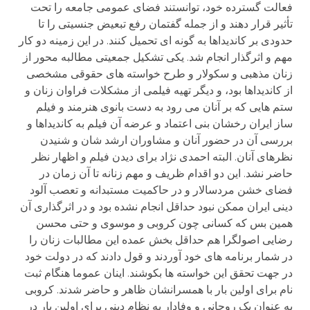
فعالت گسترده خود، توانستند فضای عمومی جامعه را تحت
تأثیر قرار دهند و از جمله گفتمان رفع تبعیض جنسیتی را تا
حدودی بر کاندیداها به گونه ای تحمیل کنند. در این زمینه دو کار
مهم و اثرگذار انجام شد. یکی تشکیل جمعیتی مطالبه محور از
زنان مذهبی و سکولار و طرح خواسته های حقوقی مشخصی
از کاندیداها بود، و دیگر تهیه فیلمی از مشکلات فراوان زنان و
ستم هایی که بر آنان می رود به دست بانوی هنرمند و فیلم
ساز ایران رخشان بنی اعتماد و عرضه آن فیلم به کاندیداها و
بررسی آن در حضور آنان و مشاوران ارشد شان و شنیدن
نظرهای آنان. البته احمدی نژاد برای دیدن فیلم و اظهار نظر
حاضر نشد. این دو اقدام ظریف و مهم زنانه تا آن زمان در
فضای خشن مردسالار و در حاکمیت مستبدانه و تعصب آلود
دینی ایران ممکن نبود حداقل انجام نشده بود و در اثرگذاری آن
همین بس که کسانی چون کروبی و موسوی و حتی محسن
رضایی اصولگرا هم حداقل بخش عمده این مطالبات زنان را
در شمار برنامه های خود آوردند و قول دادند که در دولت خود
در جهت تحقق این خواسته ها بکوشند. اینان عموما هنگام ثبت
نام برای اولین بار با همسرانشان ظاهر و حاضر شدند. کروبی
به عنوان یک روحانی و وفادار به نظام دینی برای اولین بار در