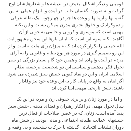
قومیتی و دیگر اشکال تبعیض در اندیشه ها و شعارهایشان اوج
گرفته و به صورت گفتمان غالب در آمده و التزام عملی به این
گفتمانها و آرمانها و وعده ها جز در چهارچوب یک نظام عرفی
و دموکراتیک و حقوق بشری مدرن ممکن نیست و این نکته
مهمی است که موسوی و کروبی و خاتمی به خوبی از آن
آگاهند. نکته سوم این است که اینان بارها این سخن مشهور آیت
الله خمینی را تکرار کرده اند که « میزان رآی ملت » است و از
این رو تصمیم گیری در مورد هر نوع نظام و قانونی را به آرای
مردم در آینده وانهاده اند و همین خود گام بسیار بزرگی در سیر
تحول فکر مذهبی و سیاسی این دو شخصیت برجسته نظام
اسلامی ایران و این دو نماد کنونی جنبش سبز شمرده می شود.
اگر اینان به واقع در پایان کار به این وعده خود نیز وفادار
باشند، نقش تاریخی مهمی ایفا کرده اند.
و اما در مورد زنان و برابری حقوقی زن و مرد، در این یک
سال تحول مهمی در افکار رهبران و فضای مذهبی جنبش سبز
پدید آمده است. زنان، که در عصر اصلاحات از فعال ترین
جنبشهای عدالت طلبانه اجتماعی و مدنی بودند، در شش ماه
دوران تبلیغات انتخاباتی گذشته با حرکات سنجیده و بی وقفه و