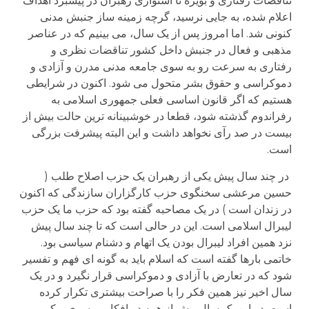
تناقضات رفتاری و بویژه نا استواری رهبران در پیشبرد اهداف
اعلام شده، به جایی نرسید، گرچه زمینه ساز جنبش مدنی
کنونی شد. اما امروز پس از یک سال، می بینیم که در عناصر
مذهبی و فعال در جنبش داخل کشور تناقضات نظری و
رفتاری به سرعت رو به سوی جامعه مدنی مدرن و آزادی و
دموکراسی و حقوق بشر متحول می شود. اکنون در شرایطی
هستیم که اگر قانون اساسی فعلی جمهوری اسلامی به
رفراندوم گذشته شود، قطعا در خوشبینانه ترین حالت بیش از
بیست در صد رآی نخواهد داشت و این البته پیشرفت بزرگی
است.
در چند سال پیش یکی از رهبران یک حزب اصلاح طلب (
حسین مرعشی سخنگوی حزب کارگزاران سازندگی که اکنون
در زندان است ) در یک مصاحبه گفته بود که حزب ما یک حزب
لیبرال اسلامی است. این در حالی است که تا چند سال پیش
نزد همین افراد لیبرال بودن یک اتهام و دشنام سیاسی بود.
خاتمی بارها گفته است که اسلام باید به گونه ای فهم و تفسیر
شود که در تعارض با آزادی و دموکراسی قرار نگیرد و در یک
سال اخیر نیز همین فکر را با صراحت بیشتری تکرار کرده
است. در این یک سال بیش از همه در افکار موسوی و کروبی