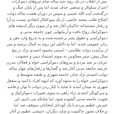
پس از انقلاب در یک روند چند ساله تمام نیروهای دموکرات
اعم از سکولار و مذهبی حذف شدند اما پس از پایان جنگ و
درگذشت آیت الله خمینی و سپس در دوران هشت ساله دولت
اصلاح طلب محمد خاتمی، از یک سو افکار انتقادی نسبت به آرا
و رفتار مستبدانه حاکمان آغاز شد و از سوی دیگر اندیشه های
دموکراتیک رواج یافت و آرمانهایی چون جامعه مدنی و
دموکراسی و حقوق بشر برجسته شده و به تدریج وارد ذهن و
زبان عمومی شدند. اما به دلایلی این روند به کمال نرسید و پس
از برآمدن دولت نظامتی – امنیتی محمود احمدی نژاد در پنج
سال پیش، سیر معکوس به سوی استبداد دینی و خشونت
عریان بر ضد مردم و نیروهای دموکراسی خواه و فعالان مدرن
عرصه جامعه مدنی آغاز شد و گفتارها و رفتارهای چهار ساله
دولت احمدی نژاد چنان جامعه شهری و طبقه متوسط و
دموکراسی خواه را به ستوه آورد که انبوه افراد نا امید و منفعل
شهری به میدان آمدند تا شاید با کنار زدن دولت نا توان و فاسد
و سرکوبگر احمدی نژاد راهی به سوی تغییرات دموکراتیک و
تقویت جامعه مدنی گشوده شود، اما چنانکه می دانیم، این
خیزش عظیم مردم با یک کودتای انتخاباتی متوقف شد. اما
برخلاف تصور حاکمیت و شاید دیگران، جنبشی عظیم تر آغاز