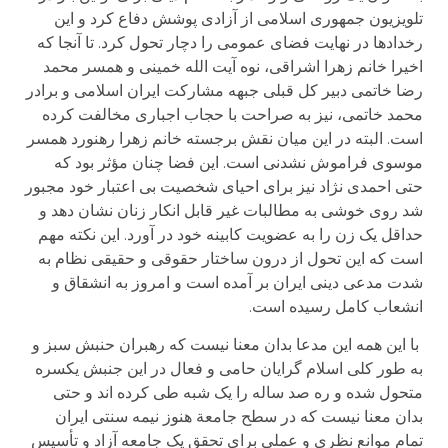
تلویزیون جمهوری اسلامی از آزادی پوشش دفاع کرد و این
رخدادها در نهایت فضای عمومی را دچار تحول کرد. تا آنجا که
اخیرا خانم زهرا اشراقی، نوه آیت الله خمینی و همسر محمد
رضا خاتمی دبیر کل قبلی جبهه مشارکت ایران اسلامی و برادر
محمد خاتمی، نیز به صراحت با حجاب اجباری مخالفت کرده
است. البته در این میان نقش برجسته خانم زهرا رهنورد همسر
موسوی فراموش نشدنی است. این فضا چنان مؤثر بود که
حتی احمدی نژاد نیز برای احیای شخصیت بی اعتبار خود مجبور
شد روی خوشی به مطالبات غیر قابل انکار زنان نشان دهد و
حداقل یک زن را به عضویت کابینه خود در آورد. این نکته مهم
است که این تحول از درون ساختار حقوقی و حقیقی نظام به
شدت مدعی دینی ایران بر آمده است و امروز به انشقاق و
انشعاب کامل رسیده است.
با این همه این مدعا بدان معنا نیست که رهبران حنبش سبز و
به طور کلی اسلام گرایان حامی و فعال در این جنبش یکسره
متحول شده و ره صد ساله را یک شبه طی کرده اند و حتی
بدان معنا نیست که در سطح جامعة هنوز نیمه سنتی ایران
تمام موانع نظری و عملی برای تحقق یک جامعه آزاد و تأسیس