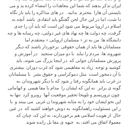
ایران تذکر بدهند که شما این معاهدات را امضاء کرده ید و می
بایستی آن هارا محترم بدانید . در های مذاکره را باید باز نگاه
دا شت، اما در این حال لحن گفتگو باید انتقادی باشد. آنچه به
اسلام در اروپا مربوط می شود این است که باید آن را جدی
گرفت، چه دولت ها چه نهاد های غیر دولتی، چه رسانه ها و چه
دانشگاه ها. من به تز « مسلمان اروپایی » معتقدم اما
مسلمانان ها باید از همان حقوقی برخوردار باشند که دیگر
شهروند ها، مردم را نباید با دو میزان سنجید در آموزش و
پرورش مسلمانان جوانی که در اینجا بزرگ می شوند، باید
کوشید و توجه زیاد به مفاهیمی شود که غرب دوران بیشتری
با آن دمخور است مثل دموکراسی و حقوق بشر. با مسلمانان
در غرب باید همانگونه رفتا ر شود که با دیگر شهروندان. به
گونه ی برابر. نه این که ایشان را مدام با مفا هیمی و اتهاماتی
چون تروریسم و تلویحا تحقیر موقعیت آنها روبرو کرد تنها به
این نحو ایشان خود را به مثابه شهروندا ن غربی می بینند و با
ر این مسئولیت راهمانگونه به دوش خواهند کشید که در عین
حال از هویت اسلامی هم برخوردارند، نه این که، چنان که
معمولا اتفاق می افتد، به جبهه ی مقا بل رانده شوند