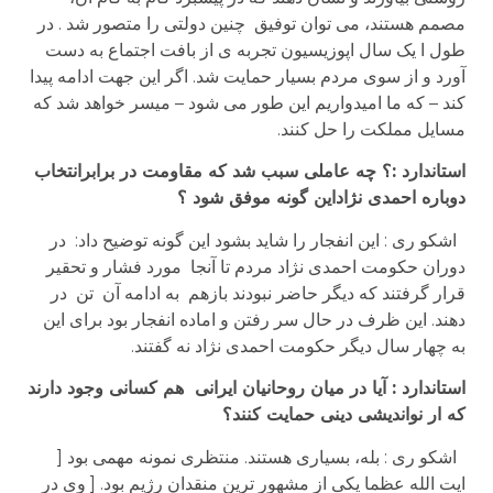
مصمم هستند، می توان توفیق چنین دولتی را متصور شد . در
طول ا یک سال اپوزیسیون تجربه ی از بافت اجتماع به دست
آورد و از سوی مردم بسیار حمایت شد. اگر این جهت ادامه پیدا
کند – که ما امیدواریم این طور می شود – میسر خواهد شد که
مسایل مملکت را حل کنند.
استاندارد :؟ چه عاملی سبب شد که مقاومت در برابرانتخاب
دوباره احمدی نژاداین گونه موفق شود ؟
اشکو ری : این انفجار را شاید بشود این گونه توضیح داد: در
دوران حکومت احمدی نژاد مردم تا آنجا مورد فشار و تحقیر
قرار گرفتند که دیگر حاضر نبودند بازهم به ادامه آن تن در
دهند. این ظرف در حال سر رفتن و اماده انفجار بود برای این
به چهار سال دیگر حکومت احمدی نژاد نه گفتند.
استاندارد : آیا در میان روحانیان ایرانی هم کسانی وجود دارند
که ار نواندیشی دینی حمایت کنند؟
اشکو ری : بله، بسیاری هستند. منتظری نمونه مهمی بود [
ایت الله عظما یکی از مشهور ترین منقدان رژیم بود. [ وی در