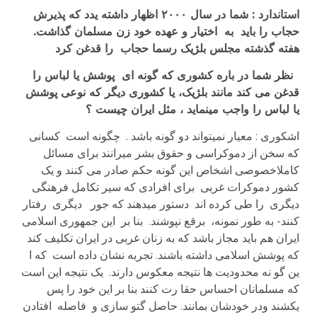
استاندارد : شما در سال ۲۰۰۰ اظهار داشته یدد که پذیرش
حجاب را باید به اختیار و عهده خود زن مسلمان گذاشت.
هفته گذشته مجلس بلژیک رسما حجاب را قدغن کرد
نظر شما در باره کشوری که گونه ای پوشش یا لباس را
قدغن می کند مانند بلژیک، یا کشوری دیگر که نوعی پوشش
یا لباس را واجب مینماید ، مثل ایران چیست ؟
اشکوری : معیار نمیتواند دو گونه باشد . چگونه است کسانی
که سخن از دموکراسی و حقوق بشر میرانند برای مسائل
کاملاخصوصی اشخاص این گونه حکم صادر می کنند و یک
کشور دموکرات غربی برای افرادی که سیر تکامل فرهنگی
دیگری را طی کرده اند دستور میدهند که جور دیگری رفتار
کنند- به طور نمونه، برقع نپوشند. بنا بر این جمهوری اسلامی
ایران هم باید مجاز باشد که به زنان غربی در ایران تکلیف کند
که پوشش اسلامی داشته باشند. تجربه نشان داده است که ا
ین گو نه محدودیت ها نتیجه معکوس دارند. یک نتیجه این است
که مسلمانان احساس حقا رت کنند بنا بر این خود را پس
یکشند ودر خودشان بمانند. حاصل گتو سازی و فاصله افتادن