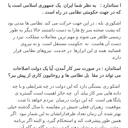
ا ستاندارد : به نظر شما ایران یک جمهوری اسلامی است یا
که در جهت حکومتی نظامی در راه است .
اشکوری :بله ، در این جهت حرکت می کند. نظامی ها مدتی بود
که پشت صحنه سر نخ هارا به دست داشتنند حالا دیگر به طور
رسمی ظاهر می شوند و مهم ترین معاملات مملکت نیزد ر
دست آن هاست. نه حکومت مستقل است و نه نیروی
قضائیه. همه ی این ابزارها در خدمت نیروهای نظامی قرار
دارند.
استاندارد : در صورت سر کار آمدن، آیا یک دولت اصلاحات
می تواند در مقا بل نظامی ها و روحانیون کاری از پیش ببر؟
اشکو ری :بستگی دارد که این دولت در چه شرایطی و با چه
داده هایی سر کار بیاید. آن چه حائز اهمیت است گستره ی
پایگا هی است که این دولت درمیان مردم خواهد دا شت.
موقعیت رهبران فعلی جنبش در مقایسه با سال گذشته خیلی
بهتر شده. آن زمان تعداد طرفدارانشان به این شمار نبود . اگر
همین طور پیشرفت کند و استحکام گیرد، و البته اگر برنامه
روشنی بیاورند و نشان دهند که در پیشبرد گام به گام آن،