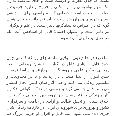
نیست که فلان نظریه نو درست است و جای مناقشه ندارد،
بلکه مهم نواندیشی و تابو شکنی و خروج از دایره جزمیت و
تصلب و تعصب است؛ خصلتی که به راستی برای نواندیشی
بسیار ضروری و پرارزش است و باید قدر دانست. قابل همان
گونه که در اعتراض به بیدادگریها دلیر است، در علم و نوگرایی
نیز دلیر است و استوار. احتمالا قابل از استادش آیت الله
منتظری نیز دلیری آموخته بود.
n
اما دریغ در نظام دینی – ولایی! ما، به جای این که کسانی چون
احمد قابل و هادی قابل در کنار نواندیشان روحانی و غیر
روحانی به کار علمی و روشنگرانه بپردازنند و اساسا فرصت
چنین اموری را پیدا کنند، یا در زندانند و یا در محدودیت و
سانسور زندگی می کنند و حتی آثار شان کمتر مجال انتشار
می یابند. قابل چه می گوید و چه می خواهد؟ به گواهی افکار و
آثار و زندگی پرافتخارشان، جز ترویج دین رحمانی و گسترش
اخلاق انسانی و تحقق عدالت و آزادی در جامعه و سرفرازی
کشور و بهروزی برای شهروندان ایرانی در کارنامه زندگی شان
چیزی دیده نمی شود. البته قابل و اقران او جرمی بزرگ هم