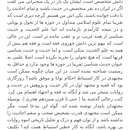
دانش متخصص است. ایشان یک بار در یک سخنرانی می گفت
اگر در ایران ده نفر متخصص در حدیث باشند و تمام احادیث را
با دقت خوانده باشند، یکی اش من هستم. گرچه دیری است که
تقریبا تمام علوم اسلامی متداول در حوزه ها از تحول و پویایی
و در نتیجه کارآمدی بازمانده اند اما علم الحدیث و حدیث
شناسی از همه غریب تر و عقب مانده تر است. این در حالی
است که مهم ترین دانش حوزوی فقه است و فقه هم بیش از
همه به علم الحدیث متکی است. و اما حدیث و حدیث شناسی
قرنها است که هیچ تحولی را تجربه نکرده است. اصلا علمی به
عنوان حدیث شناسی تقریبا در حوزه ها وجود ندارد و حداقل به
رسمیت شناخته نشده است. در این میان چگونه ممکن است
مجتهدی در کار استنباط احکام توانا و موفق باشد؟ روزگاری
بود که فقیه و مجتهد اول در کار حدیث و پژوهش در حدیث و
روایات متبحر می شد و آنگاه به فقه و اجتهاد اهتمام می کرد.
کتب رجالی گذشته ما ( حتی تا قرن سیزدهم هجری )، بوسیلة
مجتهدان نامدار نوشته شده اند، گواه این مدعا است. مگر
ممکن است مجتهدی قدرت تشخیص صحت و سقم احادیث را
نداشته باشد و از توان فهم و درک و تحلیل تاریخی انبوه روایات
بی بهره باشد، آنگاه به کار خطیر استنباط همت کند؟ تکلیف