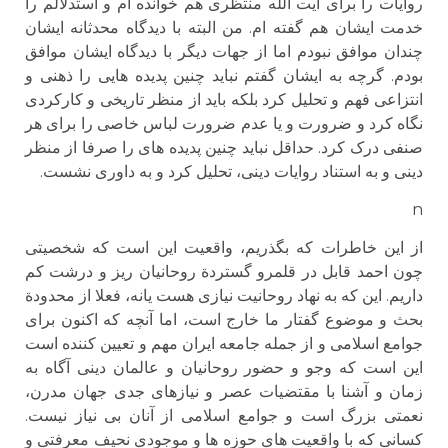
روایات را برای آیت الله منتظری هم خوانده ام و استدلالم را
خدمت ایشان هم گفته ام. من البته با دیدگاه محدثانه ایشان
چندان موافق نبودم اما از جهات دیگر با دیدگاه ایشان موافق
بودم. گرچه به ایشان گفتم نباید چنین پدیده هایی را ذهنی و
انتزاعی فهم و تحلیل کرد بلکه باید از منظر تاریخی و کارکردی
نگاه کرد و ضرورت و یا عدم ضرورت لباس خاصی را برای هر
صنفی درک کرد. حداقل نباید چنین پدیده های را صرفا از منظر
دینی و به استناد روایات دینی، تحلیل کرد و به داوری نشست.
n
از این خاطرات که بگذریم، واقعیت این است که شخصیتی
چون احمد قابل در قلمرو گستردة روحانیان ریز و درشت کم
داریم. این که به نهاد روحانیت نیازی هست یانه، فعلا از محدودة
بحث و موضوع گفتار ما خارج است، اما آنچه که اکنون برای
جوامع اسلامی و از جمله جامعه ایران مهم و تعیین کننده است
این است که وجو و حضور روحانیان و عالمان دینی آگاه به
زمان و آشنا با مقتضیات عصر و نیازهای جدی جهان مدرن،
نعمتی بزرگ است و جوامع اسلامی از آنان بی نیاز نیست.
کسانی که با واقعیت های حوزه ها و موجودی نحیف معرفتی و