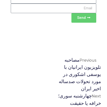
Send
مصاحبه
Previous
تلويزيون ايرانيان با
يوسفى اشكورى در
مورد تحولات صدساله
اخير ايران
چهارشنبه سوری؛
Next
خرافه یا حقیقت