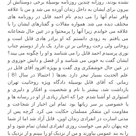
نشده بودند، روزانه چندین روزنامه بوسیلة برخی دوستانش از
بیرون برای ایشان به داخل زندان آورده می شد و من با علاقه
وافر تمام آنها را می دیدم. نام احمد قابل در روزنامه های
مختلف دیده می شد. همواره مقالات و گفتارهای ایشان را با
علاقه می خواندم. زیرا آنها را پرمحتوا و در عین حال شجاعانه
می یافتم. به زودی دانستم که او برادر هادی قابل است و
روحانی ولی رخت روحانی بر تن ندارد. یک بار از دوستم جناب
نوری پرسیدم احمد قابل را می شناسد و او را چگونه می بیند؟
ایشان گفت به خوبی می شناسد و از فضل و دانش حوزوی و
در عین حال خوشفکری وی گفت و بویژه افزود آقای قابل در
علم الحدیث بسیار تبحر دارد. بعدها ( احتمالا در سال 81 )
زمانی که آقای قابل بوسیلة دادگاه ویژه روحانیت تهران
بازداشت شد، بیشتر با نام و شخصیت و افکار و دلیری و
استواری او آشنا شدم. چرا که اخبار زیادی از او در رسانه ها و
یا خصوصی بر سر زبانها بود. تمام این اخبار از شجاعت و
مقاومت این متفکر مسلمان حکایت می کرد. گرچه پس از
مدتی اسارت در انفرادی زندان اوین، قابل آزاد شد اما از شما
چه پنهان دلم می خواست روزی انفرادی ایشان تمام شود و او
را به بند عمومی بیاورند و من از نزدیک او را ببینم و از نزدیک با