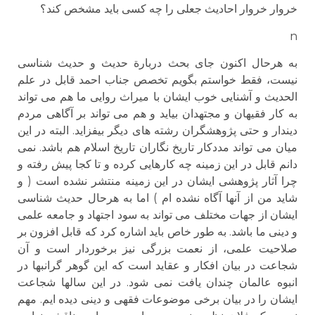
خروار خروار احادیث جعلی را چه کسی باید مشخص کند؟
n
به هرحال اکنون جای بحث دربارة حدیث و حدیث شناسی
نیست، فقط خواستم بگویم تخصص جناب احمد قابل در علم
الحدیث و آشنایی خوب ایشان با میراث روایی ما هم می تواند
به کار فقیهان و مجتهدان بیاید و هم می تواند بر آگاهی مردم
دیندار و حتی پژوهشگران رشته های دیگر بیفزاید. البته در این
میان می تواند مددکار تاریخ نگاران تاریخ اسلام هم باشد. نمی
دانم قابل در این زمینه چه کارهایی کرده و تا کجا پیش رفته و
چرا آثار پژوهشی ایشان در این زمینه منتشر نشده است ( و
شاید من از آنها آگاه نشده ام ) اما به هرحال حدیث شناسی
ایشان از جهات مختلف می تواند به سود اجتهاد و جامعه علمی
و دینی ما باشد. به طور خاص باید اشاره کرد که قابل افزون بر
صلاحیت علمی، از نعمت بزرگی نیز برخوردار است و آن
شجاعت در بیان افکار و عقاید است که این گوهر گرانبها در
انبوه عالمان چندان یافت نمی شود. در این سالها شجاعت
ایشان را در بیان برخی موضوعات فقهی و دینی دیده ایم. مهم