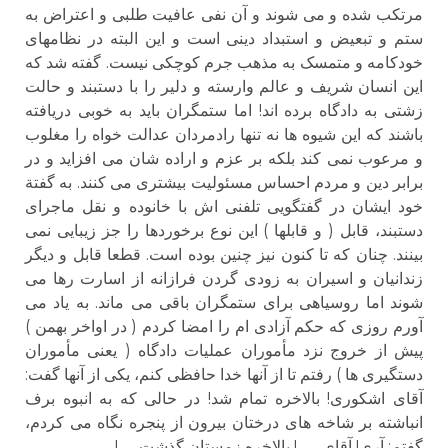
مرتکب شده و می شوند و آن نفی عافیت طلبی و اعتراض به
ستم و تبعیض و استبداد دینی است و این البته در نظامهای
خودکامه و متمسک به مذهب جرم کوچکی نیست. گفته شد که
این انسان شریف و عالم وارسته و دلیر را با دستبند و حالت
زشتی به دادگاه برده اند! اما ستمگران باید به خوبی دریافته
باشند که این شیوه ها نه تنها رادمردان عدالت خواه را مغلوب
و مرعوب نمی کند بلکه بر عزم و اراده شان می افزاید و در
برابر دین و مردم احساس مسئولیت بیشتری می کنند. به گفتة
خود ایشان در گفتگویی تلفنی اش با خانوده و نقل ماجرای
دستبند، قابل ( و قابلها ) این نوع برخوردها را جز زیبایی نمی
بینند. چنان که تا کنون نیز چنین بوده است. قطعا قابل و دیگر
زندانیان و اسیران به زودی گردن فرازانه از اسارت رها می
شوند اما روسیاهی برای ستمگران باقی می ماند. به یاد می
آورم روزی که حکم آزادی ام را امضا کردم ( در اواخر بهمن )
پیش از خروج نزد مأموران عملیات دادگاه ( یعنی مأموران
دستگیری ها ) رفتم تا از آنها خدا حافظی کنم، یکی از آنها گفت:
آقای اشکوری! بالاخره تمام شد! در حالی که به انبوه برف
انباشته بر شاخه های درختان بیرون از پنجره نگاه می کردم،
گفتم: آری! آقای . . . ! بالاخره زمستان گذشت . . .!