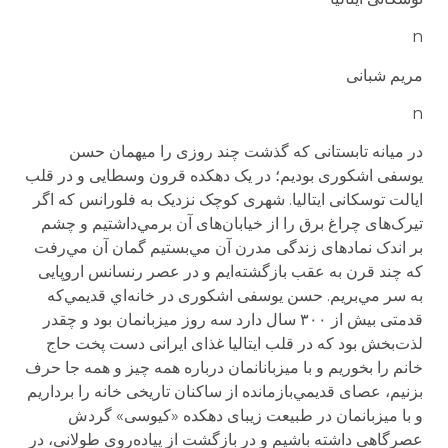
n
مریم شبانی
n
در میانه تابستانی که گذشت چند روزی را میهمان حسن
یوسفی اشکوری بودیم؛ در یک دهکده قرون وسطایی و در قلب
ایالت توسکانی ایتالیا. شهری کوچک نزدیک به فلورانس که اگر
تیرک‌های چراغ برق را از خیابان‌های آن برمي‌داشتیم و چشم
بر اندک نمادهای زندگی مدرن آن مي‌بستیم گمان آن مي‌رفت
که چند قرن به عقب بازگشته‌ایم و در عصر رنسانس اروپایی
به سر مي‌بریم. حسن یوسفی اشکوری در خانه‌‌اي قدیمي‌که
قدمتی بیش از ۳۰۰ سال دارد سه روز میزبانمان بود و چقدر
لذت‌بخش بود که در قلب ایتالیا غذای ایرانی دست پخت حاج
خانم را بخوریم و با میزبانانمان درباره همه چیز و همه جا حرف
بزنیم، عصای قدیمي‌بازمانده از ساکنان تاریخی خانه را برداریم
و با میزبانمان در طبیعت زیبای دهکده «کیوسی» گردش
عصرگاهی داشته باشیم و در بازگشت از پیاده‌روی طولانی، در