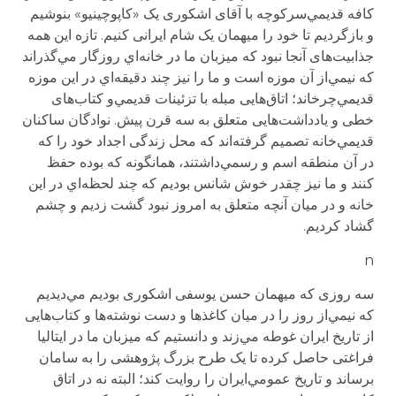
کافه قدیمي‌سرکوچه با آقای اشکوری یک «کاپوچینیو» بنوشیم
و بازگردیم تا خود را میهمان یک شام ایرانی کنیم. تازه این همه
جذابیت‌های آنجا نبود که میزبان ما در خانه‌‌اي روزگار مي‌گذراند
که نیمي‌از آن موزه است و ما را نیز چند دقیقه‌‌اي در این موزه
قدیمي‌چرخاند؛ اتاق‌هایی مبله با تزئینات قدیمي‌و کتاب‌های
خطی و یادداشت‌هایی متعلق به سه قرن پیش. نوادگان ساکنان
قدیمي‌خانه تصمیم گرفته‌اند که محل زندگی اجداد خود را که
در آن منطقه اسم و رسمي‌داشتند، همانگونه که بوده حفظ
کنند و ما نیز چقدر خوش شانس بودیم که چند لحظه‌‌اي در این
خانه و در میان آنچه متعلق به امروز نبود گشت زدیم و چشم
گشاد کردیم.
n
سه روزی که میهمان حسن یوسفی اشکوری بودیم مي‌دیدیم
که نیمي‌از روز را در میان کاغذها و دست نوشته‌ها و کتاب‌هایی
از تاریخ ایران غوطه مي‌زند و دانستیم که میزبان ما در ایتالیا
فراغتی حاصل کرده تا یک طرح بزرگ پژوهشی را به سامان
برساند و تاریخ عمومي‌ایران را روایت کند؛ البته نه در اتاق