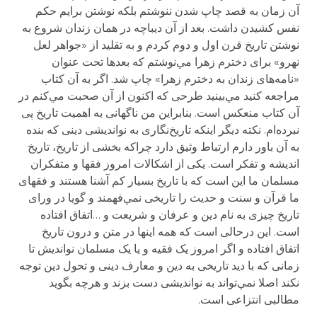
آن زمان به قصد چاپ شدن ننوشتم بلکه نوشتن برایم حکم
نفس کشیدن داشت. بعد از آن دیباچه در همان زندان شروع به
نوشتن تاریخ قرن اول و دوم کردم و به تقلید از «جواهر لعل
نهرو» برای دخترم زهرا مي‌نوشتم که بعدها تحت عنوان
«نامه‌های زندان به دخترم زهرا» چاپ شد. اگر به آن کتاب
مراجعه کنید مي‌بینید طرحی که اکنون از آن صحبت مي‌کنم در
آن کتاب منعکس است. بنابراین من ناگهانی به اهمیت تاریخ پی
نبرده‌ام. نکته دیگر اینکه تاریخ‌نگاری به نواندیشی دینی که بنده
به آن باور دارم ارتباط وثیق دارد چراکه بخشی از تاریخ، تاریخ
اندیشه و تفکر است. یکی از اشکالات امروز فقها و متفکران
مسلمان ما این است که با تاریخ بسیار کم آشنا هستند و فقهای
ما قرآن و سنت و حدیث را تاریخی نمي‌فهمند و گویا در ورای
تاریخ چیزی به نام دین و عرفان و شریعت و …اتفاق افتاده
است. این درحالی است که همه اینها در متن و درون تاریخ
اتفاق افتاده و اگر امروز یک فقیه و یا یک مسلمان نواندیش تا
زمانی که با دید تاریخی به دین و معارف دینی و تحول دین توجه
نکند اصلا نمي‌تواند به نواندیشی دست بزند و هرچه بگوید
مطالبی انتزاعی است.