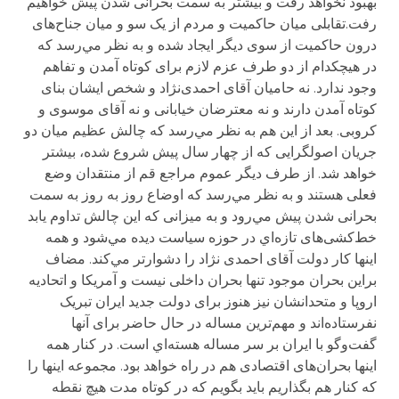
بهبود نخواهد رفت و بیشتر به سمت بحرانی شدن پیش خواهیم
رفت.تقابلی میان حاکمیت و مردم از یک سو و میان جناح‌های
درون حاکمیت از سوی دیگر ایجاد شده و به نظر مي‌رسد که
در هیچکدام از دو طرف عزم لازم برای کوتاه آمدن و تفاهم
وجود ندارد. نه حامیان آقای احمدی‌نژاد و شخص ایشان بنای
کوتاه آمدن دارند و نه معترضان خیابانی و نه آقای موسوی و
کروبی. بعد از این هم به نظر مي‌رسد که چالش عظیم میان دو
جریان اصولگرایی که از چهار سال پیش شروع شده، بیشتر
خواهد شد. از طرف دیگر عموم مراجع قم از منتقدان وضع
فعلی هستند و به نظر مي‌رسد که اوضاع روز به روز به سمت
بحرانی شدن پیش مي‌رود و به میزانی که این چالش تداوم یابد
خط‌کشی‌های تازه‌‌اي در حوزه سیاست دیده مي‌شود و همه
اینها کار دولت آقای احمدی نژاد را دشوارتر مي‌کند. مضاف
براین بحران موجود تنها بحران داخلی نیست و آمریکا و اتحادیه
اروپا و متحدانشان نیز هنوز برای دولت جدید ایران تبریک
نفرستاده‌اند و مهم‌ترین مساله در حال حاضر برای آنها
گفت‌وگو با ایران بر سر مساله هسته‌‌اي است. در کنار همه
اینها بحران‌های اقتصادی هم در راه خواهد بود. مجموعه اینها را
که کنار هم بگذاریم باید بگویم که در کوتاه مدت هیچ نقطه