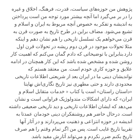
پژوهش من حوزه‌های سیاست، قدرت، فرهنگ، اخلاق و غیره
را در بر مي‌گیرد اما آنچه بیشتر مورد توجه من است پرداختن
به اندیشه و تفکر به خصوص آنچه مربوط به ایران و اسلام و
تشیع مي‌شود. مضاف براین در طرح تاریخ به صورت قرن به
قرن مي‌خواهم یک تسلسل تاریخی را هم نشان دهم و اینکه
مثلا تحولات موجود در قرن دوم ریشه در تحولات قرن اول
دارد.بنابراین با توضیحاتی که دادم گمان مي‌کنم که اهمیت کار
روشن شده و مشخص شده باشد که این کار همچنان در ادامه
علایق و حوزه کاری خودم است. من معتقد هستم که
نواندیشان دینی ما در ایران بعد از شریعتی اطلاعات تاریخی
محدودی دارند و حتی مطهری نیز تاریخ نگاری‌اش نهایتا
«داستان راستان» است یا کتاب « خدمات متقابل اسلام و
ایران» که دارای اشکالات متدولوژیک فراوانی است و نشان
مي‌دهد که ایشان اطلاعات تاریخی و دید تاریخی ضعیفی داشته
است. درحال حاضر هم روشنفکران دینی خودمان عمدتا به
اندیشه در حوزه انتزاعی و ذهنیت مي‌پردازند و در آثار آنها
تقریبا تاریخ غایب است. پس من اگر تمام وقتم را هم صرف
تاریخ بکنم ضرر نکردم و مي‌تواند آثارش مفید باشد.