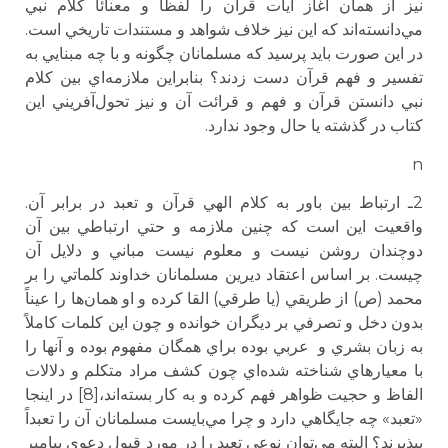
نيز از همان آغاز آيات قرآن را لفظاً و معنائاً كلام نبي
مي‌دانسته‌اند كه اين نيز خلاف شواهد و مستندات تاريخي است.
در اين صورت بايد پرسيد كه مسلمانان چگونه و با چه مبنايي به
تفسير و فهم قرآن دست زدند؟ بنابراين ملازمه‌اي بين كلام
نبي دانستن قرآن و فهم و قرائت آن و نيز تحول‌آفريني اين
كتاب در گذشته يا حال وجود ندارد.
n
2ـ ارتباط بين باور به كلام الهي قرآن و تعبد در برابر آن.
واقعيت اين است كه چنين ملازمه‌ و حتي ارتباطي بين آن
دوچندان روشن نيست و معلوم نيست مباني و دلايل آن
چيست. بر اساس اعتقاد ديرين مسلمانان خداوند كلماتي را بر
محمد (ص) از طريقي (يا طرقي) القا كرده و او همان‌ها را عيناً
بدون دخل و تصرفي بر ديگران خوانده و چون اين كلمات كاملاً
به زبان بشري و عربي بوده براي همگان مفهوم بوده و آنها را
با معيارهاي شناخته شده‌اي چون كشف مراد متكلم و دلالات
الفاظ و حجيت ظواهر فهم كرده و به كار بسته‌اند،[8] در اينجا
«تعبد» چه جايگاهي دارد و چرا مي‌بايست مسلمانان آن را تعبداً
بپذيرند؟ البته مي‌توان نوعي تعبد را در مورد قبول دعوي پيامبر