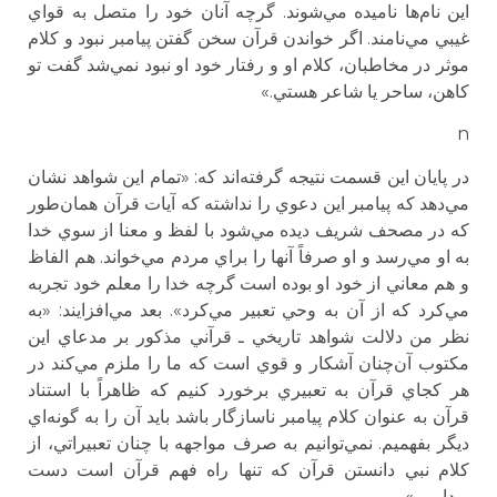
اين نام‌ها ناميده مي‌شوند. گرچه آنان خود را متصل به قواي
غيبي مي‌نامند. اگر خواندن قرآن سخن گفتن پيامبر نبود و كلام
موثر در مخاطبان، كلام او و رفتار خود او نبود نمي‌شد گفت تو
كاهن، ساحر يا شاعر هستي.»
n
در پايان اين قسمت نتيجه گرفته‌اند كه: «تمام اين شواهد نشان
مي‌دهد كه پيامبر اين دعوي را نداشته كه آيات قرآن همان‌طور
كه در مصحف شريف ديده مي‌شود با لفظ و معنا از سوي خدا
به او مي‌رسد و او صرفاً آنها را براي مردم مي‌خواند. هم الفاظ
و هم معاني از خود او بوده است گرچه خدا را معلم خود تجربه‌
مي‌كرد كه از آن به وحي تعبير مي‌كرد». بعد مي‌افزايند: «به
نظر من دلالت شواهد تاريخي ـ قرآني مذكور بر مدعاي اين
مكتوب آن‌چنان آشكار و قوي است كه ما را ملزم مي‌كند در
هر كجاي قرآن به تعبيري برخورد كنيم كه ظاهراً با استناد
قرآن به عنوان كلام پيامبر ناسازگار باشد بايد آن را به گونه‌اي
ديگر بفهميم. نمي‌توانيم به صرف مواجهه با چنان تعبيراتي، از
كلام نبي دانستن قرآن كه تنها راه فهم قرآن است دست
برداريم.»