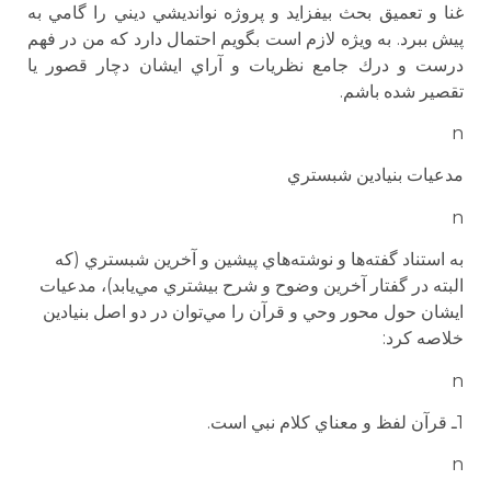
غنا و تعميق بحث بيفزايد و پروژه نوانديشي ديني را گامي به
پيش ببرد. به ويژه لازم است بگويم احتمال دارد كه من در فهم
درست و درك جامع نظريات و آراي ايشان دچار قصور يا
تقصير شده باشم.
n
مدعيات بنيادين شبستري
n
به استناد گفته‌ها و نوشته‌هاي پيشين و آخرين شبستري (كه
البته در گفتار آخرين وضوح و شرح بيشتري مي‌يابد)، مدعيات
ايشان حول محور وحي و قرآن را مي‌توان در دو اصل بنيادين
خلاصه كرد:
n
1ـ قرآن لفظ و معناي كلام نبي است.
n