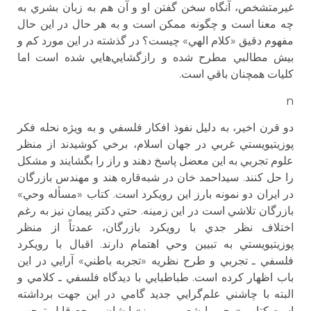
غيرمتشخص، آنگاه سخن گفتن او و آن هم به زبان بشري به
چه معنا است و چگونه ممكن است و به هر حال در اين حال
مفهوم دقيق «كلام الهي» چيست؟ در گذشته در اين مورد كم و
بيش مطالبي مطرح شده و رازگشايي‌هايي شده است اما
كليات همچنان باقي است.
n
دو قرن اخير، به دليل نفوذ افكار فلسفي و به ويژه نحله فكر
پوزيتيويستي غربي در جهان اسلام، برخي كوشيدند از منظر
علوم تجربي به اين معضل پاسخ دهند و راز را بگشايند و مشكل
را حل كنند. سيداحمد خان در شبه‌قاره هند و مهندس بازرگان
در ايران دو نمونه بارز اين رويكرد است. كتاب «مسأله وحي»
بازرگان تلاشي است در اين زمينه. حتي دكتر پيمان نيز به رغم
اختلاف نظر جدي با رويكرد بازرگان،‌ عمدتاً از منظر
پوزيتيويستي به تبيين وحي اهتمام دارند. اقبال با رويكرد
فلسفي ـ تجربي و طرح نظريه «تجربه باطني» آرايي در اين
باب اظهار كرده است. طباطبايي با ديدگاه فلسفي ـ كلامي و
البته با چاشني علم‌گرايي جديد گامي در اين جهت برداشته
است.كتاب «وحي يا شعور مرموز» ايشان مرجع قابل توجهي