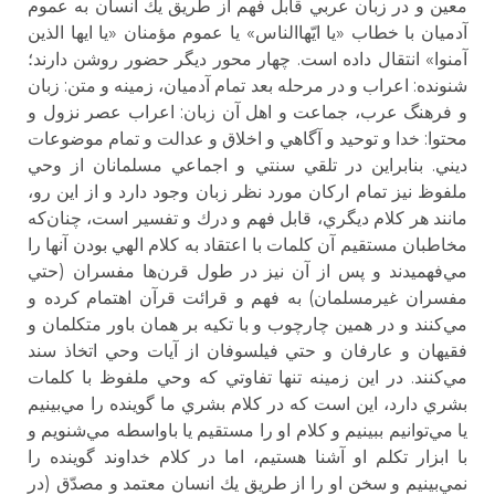
معين و در زبان عربي قابل فهم از طريق يك انسان به عموم
آدميان با خطاب «يا ايّهاالناس» يا عموم مؤمنان «يا ايها الذين
آمنوا» انتقال داده است. چهار محور ديگر حضور روشن دارند؛
شنونده: اعراب و در مرحله بعد تمام آدميان، زمينه و متن: زبان
و فرهنگ عرب، جماعت و اهل آن زبان: اعراب عصر نزول و
محتوا: خدا و توحيد و آگاهي و اخلاق و عدالت و تمام موضوعات
ديني. بنابراين در تلقي سنتي و اجماعي مسلمانان از وحي
ملفوظ نيز تمام اركان مورد نظر زبان وجود دارد و از اين رو،
مانند هر كلام ديگري، قابل فهم و درك و تفسير است، چنان‌كه
مخاطبان مستقيم آن كلمات با اعتقاد به كلام الهي بودن آنها را
مي‌فهميدند و پس از آن نيز در طول قرن‌ها مفسران (حتي
مفسران غيرمسلمان) به فهم و قرائت قرآن اهتمام كرده و
مي‌كنند و در همين چارچوب و با تكيه بر همان باور متكلمان و
فقيهان و عارفان و حتي فيلسوفان از آيات وحي اتخاذ سند
مي‌كنند. در اين زمينه تنها تفاوتي كه وحي ملفوظ با كلمات
بشري دارد، اين است كه در كلام بشري ما گوينده را مي‌بينيم
يا مي‌توانيم ببينيم و كلام او را مستقيم يا باواسطه مي‌شنويم و
با ابزار تكلم او آشنا هستيم، اما در كلام خداوند گوينده را
نمي‌بينيم و سخن او را از طريق يك انسان معتمد و مصدّق (در