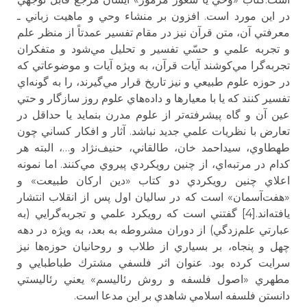
در اين مورد است. افزون بر منشاء وحي و ماهيت زباني ـ
معرفتي آن، متن قرآن نيز در مقام تفسير عمدتاً از منظر علم
و تجربه علمي و حسّي تفسير و تحليل مي‌شود و متفكران
تجربه‌گرا مي‌كوشند آيات قرآن، به ويژه آيات و موضوعاتي كه
در حوزه علوم طبيعي و نيز تاريخ قرار مي‌گيرند، را به گونه‌اي
تفسير كنند كه يا با معيارها و داده‌هاي علوم روز سازگار و حتي
عين آن و گاه پيشرفته‌تر از علوم مدرن بنمايد يا حداقل در
تعارض با نظريات علمي جديد نباشد. آثار و افكار كساني چون
طهطاوي، سيداحمد خان،‌ طالقاني، حنيف‌نژاد و…، البته هر
كدام در مرتبه‌اي،‌ از چنين رويكردي پيروي مي‌كنند. اما نمونه
اعلاي چنين رويكردي دو كتاب «دين اركان طبيعت» و
«هفت‌آسمان» است كه در ساليان اول پس از انقلاب انتشار
يافته‌اند.[4] گفتني است كه رويكرد علمي و تجربه‌گرايي (به
عبارتي علم‌زدگي) از دوران مشروطه به بعد، به ويژه در دهه
چهل و پنجاه،‌ بر بسياري از طلاب و روحانيان حوزه‌ها نيز
سرايت كرده بود. عنوان اثر فلسفي مشترك طباطبايي و
مطهري «اصول فلسفه و روش رئاليسم» يعني رئاليستي
دانستن فلسفه اسلامي شاهدي بر اين مدعا است.