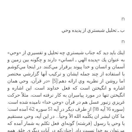
n
ب ـ تحليل شبستري از پديده وحي
n
اينك بايد ديد كه جناب شبستري چه تحليل و تفسيري از «وحي»
به عنوان يك «پديده الهي ـ انساني» دارند و چگونه بين زمين و
آسمان و انسان و خدا پيوند برقرار مي‌كنند. در اينجا مي‌كوشم
با استفاده از چند جمله ايشان و تركيب آنها گزارشي مختصر
اما روشن از نظريه وي ارائه دهم:[5] «در قرآن،‌ وحي همان
اشاره و انگيختن است كه فعل خداوند است. اين اشاره و
انگيختن تنها در مورد پيامبران به كار نرفته است، مثلاً حركت
غريزي زنبور عسل هم در قرآن «وحي خدا» ناميده شده است.
(سوره 16 آيه 18) از طرف ديگر در آيه 51 سوره 42 آمده است:
ما كان لبشر ان يكلّمه الله الاّ وحياً… در اين آيه، وحي مستقيم
يا وحي با رسول (فرشته) گونه‌اي فعل تكلم به شمار آمده كه
مي‌توان به خدا نسبت داد. (چنان‌كه در آيات ديگري خلق همه