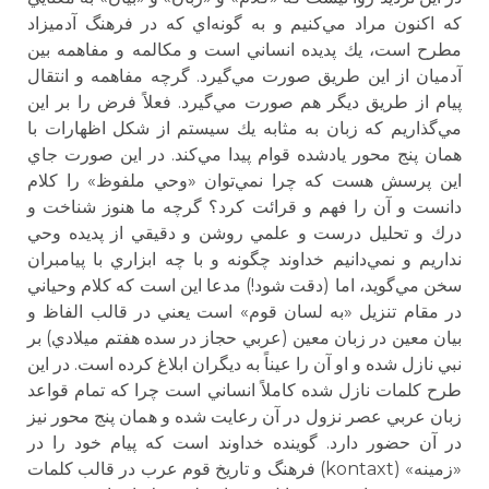
كه اكنون مراد مي‌كنيم و به گونه‌اي كه در فرهنگ آدميزاد
مطرح است، يك پديده انساني است و مكالمه و مفاهمه بين
آدميان از اين طريق صورت مي‌گيرد. گرچه مفاهمه و انتقال
پيام از طريق ديگر هم صورت مي‌گيرد. فعلاً فرض را بر اين
مي‌گذاريم كه زبان به مثابه يك سيستم از شكل اظهارات با
همان پنج محور يادشده قوام پيدا مي‌كند. در اين صورت جاي
اين پرسش هست كه چرا نمي‌توان «وحي ملفوظ» را كلام
دانست و آن را فهم و قرائت كرد؟ گرچه ما هنوز شناخت و
درك و تحليل درست و علمي روشن و دقيقي از پديده وحي
نداريم و نمي‌دانيم خداوند چگونه و با چه ابزاري با پيامبران
سخن مي‌گويد، اما (دقت شود!) مدعا اين است كه كلام وحياني
در مقام تنزيل «به لسان قوم» است يعني در قالب الفاظ و
بيان معين در زبان معين (عربي حجاز در سده هفتم ميلادي) بر
نبي نازل شده و او آن را عيناً به ديگران ابلاغ كرده است. در اين
طرح كلمات نازل شده كاملاً انساني است چرا كه تمام قواعد
زبان عربي عصر نزول در آن رعايت شده و همان پنج محور نيز
در آن حضور دارد. گوينده خداوند است كه پيام خود را در
«زمينه» (kontaxt) فرهنگ و تاريخ قوم عرب در قالب كلمات