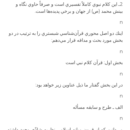
2ـ اين كلام نبوي كاملاً تفسيري است و صرفاً حاوي نگاه و
بينش محمد (ص) از جهان و برخي پديده‌ها است.
n
اينك دو اصل محوري قرآن‌شناسي شبستري را به ترتيب در دو
بخش مورد بحث و مداقه قرار مي‌دهم:
n
بخش اول: قرآن كلام نبي است
n
در اين بخش گفتار ما ذيل عناوين زير خواهد بود:
n
الف ـ طرح و سابقه مسأله
n
مي‌دانيم كه از قرون ميانه اسلامي نظريه شاذّي وجود داشته