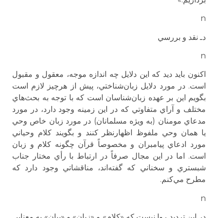
n
دـ نقد و بررسي
n
اكنون بايد ديد كه اين دلايل چه اندازه موجه، معقول و مقبول
است. در مورد دلايل زبان‌شناختي، پيش از هرچيز لازم است
بگويم اين بر عهده زبان‌شناسان است كه با توجه به بحث‌هاي
مختلف و آراي متفاوتي كه در اين زمينه وجود دارد، در مورد
مدعاي مومنان (به ويژه مسلمانان) در مورد زبان خاص وحي
يا همان وحي ملفوظ اظهارنظر كنند و بگويند كلام وحياني
مورد ادعاي پيامبران و مخصوصاً قرآن چگونه كلام و زبان
است. اما در اين مجال صرفاً در ارتباط با رأي مختار جناب
شبستري و سخناني كه گفته‌اند، مناقشاتي وجود دارد كه
مطرح مي‌كنم.
n
در اين ترديد روا نيست كه «كلام» و «زبان» و «بيان» به معنايي