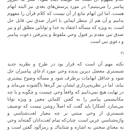
پيامبر را مي‌بينيم؟ در مورد پرسش‌هاي بعدي نيز البته ابهام
هست، اما اين ابهام مانع از آن نيست كه كلام قرآن را مفهوم
بدانيم و آن هم از منظر ايماني با احراز صدق نبي قابل حل
است. به ويژه كه مسأله اعتقاد به خدا و توانايي مطلق او و نيز
صدق نبي مقدم بر قبول وحي ملفوظ و پذيرفتن دعوت پيامبر
و دعوي نبي است.
n
نكته مهم آن است كه قرار بود در طرح و نظريه جديد
شبستري معضل ديرين پديده وحي مورد ادعاي پيامبران حل
شود و حداقل ابهامات برطرف شود و مسأله وضوح بيشتري
بيابد، اما در نظريه‌پردازي ايشان نيز گره‌ها ناگشوده مي‌ماند و
در نهايت هيچ نمي‌دانيم كه واقعاً وحي چيست و چگونه و با چه
مكانيسمي پيامبر را به گفتن كلماتي معين و ويژه توانا
مي‌سازد. آشكارا بايد گفت كه اصلاً روشن نيست كه توصيف
شبستري از وحي مبتني بر چه معيار لغت‌شناسي و
واژه‌شناسي عربي است. چنان‌كه تمام لغت‌دانان گفته‌اند وحي
به معناي سخني به اشاره و شتابناك و رمز‌آلود گفتن است و