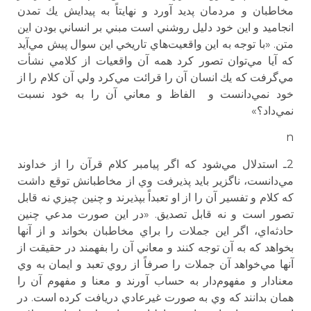
مخاطبان و مردمان پديد آورد و نهايتاً به پيدايش يك تمدن
انجاميد و اين خود دليل روشني است مبني بر انساني بودن اين
متن. «با توجه به اين واقعيت‌هاي تاريخي اين سوال پيش مي‌آيد
كه آيا مي‌توان تصور كرد همه آن واقعيات از كلامي نشأت
مي‌گرفت كه يك انسان آن را قرائت مي‌كرد ولي آن كلام را از
خود نمي‌دانست و الفاظ و معاني آن را به خود نسبت
نمي‌داد؟»
n
2ـ استدلال مي‌شود كه اگر پيامبر كلام قرآن را از خداوند
مي‌دانست، ناگزير بايد پذيرفت وي از مخاطبانش توقع داشت
كه كلام و تفسير آن را از او تعبداً بپذيرند و چنين چيزي نه قابل
تصور است و نه قابل تصديق. «در اين صورت مدعي چنين
حادثه‌اي، اگر اين جملات را براي مخاطبان بخواند و از آنها
بخواهد كه به آن توجه كنند و معاني آن را بفهمند در حقيقت از
آنها مي‌خواهد آن جملات را صرفاً از روي تعبد و ايمان به وي
معنادار و مفهوم‌دار به حساب آورند و معنا و مفهوم آن را
همان بدانند كه وي به صورت غيرعادي دريافت كرده است. در