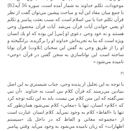
موجودات، تكلم خداوند به شمار آمده است، سوره 36 آيه82)
با جمع ميان مفاد اين آيه و مباحث پيشين مي‌توان گفت از نظر
قرآن تكلم خدا با نبي اسلام است كه سبب بعثت پيامبر و تكلم
او يعني خواندن آيات قرآن مي‌شد. آيات قرآن محصول وحي
هستند و نه خود وحي. دعوي او ]نبي[ اين بوده كه او يك انسان
ويژه است كه بنا به تجربه‌اش خداوند او را برگزيده، برانگيخته و
او را از طريق وحي به گفتن اين سخنان (تلاوت) قرآن توانا
ساخته است. اين تواناسازي به سخن گفتن در قرآن «وحي»
ناميده مي‌شود.»
n
با توجه به اين تحليل از پديده وحي، جناب شبستري به اين اصل
بنيادين مي‌رسند كه قرآن كلام نبي است نه خداوند. «آن نبي
نمي‌گفته كه اين متن كلام من نيست. بايد به اين نكته توجه كرد
كه «كلام» انسان،‌ تنها با «معاني» كلام نمي‌شود همان‌طور كه
تنها با «الفاظ» كلام به وجود نمي‌آيد. كلام انسان عبارت است
از «مجموعه معاني و الفاظ كه در داخل يك «سيستم
اظهارات» كه زبان ناميده مي‌شود به وجود مي‌آيد. وقتي پيامبر