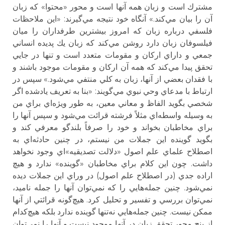
مشترك است و زبان همه آنها است و محور «محتوا» كه زبان
آن را بيان مي‌كند.» آنگاه خود نتيجه مي‌گيرند: «اين ملاحظات
فلسفي درباره زبان كه امروز بيشترين طرفداران را ميان
فيلسوفان زبان دارد روشن مي‌كند كه زبان يك پديده انساني
جمعي و داراي اركان و مقومات متعدد است و تنها در جايي
تحقق پيدا مي‌كند كه همه آن اركان و مقومات موجود باشند و
با فقدان بعضي از آنها، زبان به كلي منتفي مي‌شود.» سپس در
ارتباط با مدعاي وحي نبوي مي‌گويند: «بنا به تعريف يادشده اگر
شخصي بگويد الفاظ و معاني معين، به طور ويژه‌اي براي من
به وسيله واسطه‌اي مثلاً فرشته قرائت مي‌شود و سپس آنها را
براي مخاطبان بخواند و خود را صرفاً بلندگو معرفي كند و
بگويد گوينده اين جملات من نيستم، در چنين حادثه‌اي به
اصطلاح علماي علم اصول «دلالت تصديقيه»اي وجود نخواهد
داشت. چون اين كلام براي مخاطبان «گوينده» ندارد و هيچ
اراده جدي (در اصطلاح علم اصول) در وراي اين جملات ديده
نمي‌شود. چنين جمله‌هايي را كه نمي‌توان آنها را جمله ناميد،
نمي‌توان بررسي و تفسير و تحليل كرد. هيچ‌گونه قرائتي از آنها
ممكن نيست. چنين جمله‌هايي نه‌تنها گوينده ندارد بلكه هيچ‌كدام
از پنج محور تحقق زبان در آنها موجود نيست و آنها را نمي‌توان