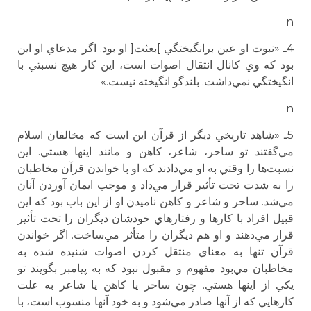
n
4ـ «نبوت او عين برانگيختگي ]بعثت[ او بود. اگر مدعاي او اين
بود كه وي كانال انتقال اصوات است، اين كار هيچ نسبتي با
انگيختگي نمي‌داشت. بلندگو انگيخته نيست.»
n
5ـ «شاهد تاريخي ديگر از قرآن اين است كه مخالفان اسلام
مي‌گفتند تو ساحر، شاعر، كاهن و مانند اينها هستي. اين
نسبت‌ها را وقتي به او مي‌دادند كه او با خواندن قرآن مخاطبان
را به شدت تحت تأثير قرار مي‌داد و موجب ايمان آوردن آنان
مي‌شد. ساحر و شاعر و كاهن ناميدن او از اين باب بود كه اين
قبيل افراد با كارها و رفتارهاي خودشان ديگران را تحت تأثير
قرار مي‌دهند و او هم ديگران را متأثر مي‌ساخت. اگر خواندن
قرآن تنها به معناي منتقل كردن اصوات شنيده شده به
مخاطبان مي‌بود مفهوم و مقبول نبود كه به پيامبر بگويند تو
يكي از اينها هستي. چون ساحر يا كاهن يا شاعر به علت
كارهايي كه از آنها صادر مي‌شود و به خود آنها منسوب است، با