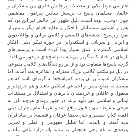
آغاز مي‌شود)، يكي از معضلات پرچالش فكري بين متفكران و
عالمان مسلمان پاسخ به پرسش بنيادين پيرامون مفاهيمي
چون «وحي» بوده است. دليل ظهور اين چالش نيز اين بود كه
پس از آشنايي مسلمانان با افكار و عقايد اقوام ديگر و پس از
نفوذ و رسوخ انديشه‌هاي فلسفي و كلامي يوناني و نوافلاطوني
و ايراني و سرياني و اسكندراني در حوزه تفكر ديني، افكار
اسلامي گستره و عمق بسيار پيدا كرده است و پرسش‌هاي
تازه‌اي در افتاد كه ناگزير مي‌بايست پاسخ‌هاي درخور مي‌يافت.
گرچه پاسخ‌ها متفاوت بود و از اين‌رو ديدگاه‌هاي كلامي متنوعي
در ذيل دو مكتب كلامي بزرگ معتزله و اشاعره پديد آمدند، اما
متفكران عموماً بر آن بودند كه پاسخ‌ها به گونه‌اي باشد كه هم
مستند به منابع متقن و اجماعي اسلامي باشد و هم خردپذير و
معقول و عاقلان و خردمندان با برهان و استدلال بر مستندات
ايماني و اسلامي مهر تأييد بزنند. در چنين روندي هرچند باور به
«وحي ملفوظ» مورد قبول واقع شد و تقريباً تمام معارف ديني
(فقه، كلام، تفسير و حتي بعدها عرفان و فلسفه) بر بنياد قرآن
پديد آمدند و باليدند، اما تحليل مفهومي و عقلي و تجربي
پديده‌اي به نام وحي همچنان به مثابه يك «راز» باقي ماند و