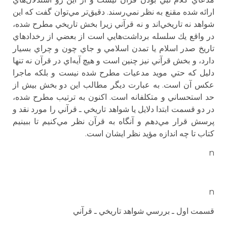
ارائه شده مقنع به نظر نمي‌رسند. دقيق‌تر مي‌توان گفت كه اين
شواهد نه تاريخي‌اند و نه قرآني زيرا بخش تاريخي مطرح شده،
در واقع يك سلسله برداشت‌هايي است از بعضي از رخدادهاي
تاريخ صدر اسلام يا تمدن اسلامي و جاي چون و چراي بسيار
دارد، و بخش قرآني نيز چنين است و هيچ‌ آيه‌اي در قرآن نه تنها
دليل كه حتي مويد مدعيات مطرح شده نيست و بلكه ماجرا
عكس آن است. به عبارت ديگر مطالب اين دو بخش بيش از
حد استحساني و متكلفانه است. اكنون به ترتيب مطرح شده،
در دو قسمت ابتدا دلايل يا شواهد تاريخي ـ قرآني را مورد نقد و
پرسش قرار مي‌دهم و آنگاه به قرآن نظر مي‌كنيم تا ببينيم
كتاب تا چه اندازه مؤيد نظر ايشان است.
n
n
قسمت اول ـ بررسي شواهد تاريخي ـ قرآني