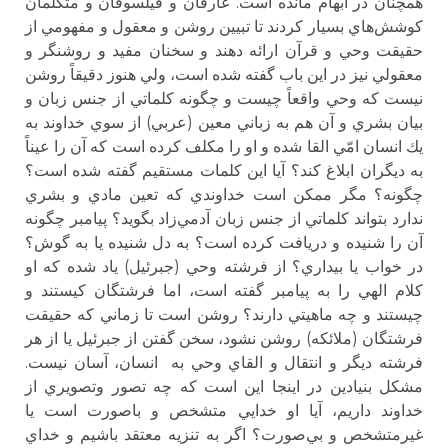
همچنان در ابهام مانده است. عارفان و فيلسوفان و متكلمان
كوشش‌هاي بسيار كردند تا تبيين روشن و معقول و مفهومي از
حقيقت وحي و قرآن ارائه دهند و سخنان مفيد و روشنگر و
معقولي نيز در اين باب گفته شده است، ولي هنوز دقيقاً روشن
نيست كه وحي واقعاً چيست و چگونه كلماتي از جنس زبان و
بيان بشري و آن هم به زباني معين (عربي) از سوي خداوند به
يك انسان امّي القا شده و او را مكلف كرده است كه آن را عيناً
به ديگران ابلاغ كند؟ آيا اين كلمات مستقيم گفته شده است؟
چگونه؟ مگر ممكن است خداوندي كه تعين مادي و بشري
ندارد بتواند كلماتي از جنس زبان آدمي‌زاد بگويد؟ پيامبر چگونه
آن را شنيده و دريافت كرده است؟ به دل شنيده يا به گوش؟
در خواب يا بيداري؟ از فرشته وحي (جبرئيل) ياد شده كه او
كلام الهي را به پيامبر گفته است، اما فرشتگان كيستند و
چيستند و چه ماهيتي دارند؟ روشن است تا زماني كه حقيقت
فرشتگان (ملائكه) روشن نشود، سخن گفتن از جبرئيل يا از هر
فرشته ديگر و انتقال و القاي وحي به انسان،‌ آسان نيست.
مشكل بنيادين در اينجا اين است كه چه تصور وتصويري از
خداوند داريم، آيا او خدايي متشخص و باصورت است يا
غيرمتشخص و بي‌صورت؟ اگر به تنزيه معتقد باشيم و خداي