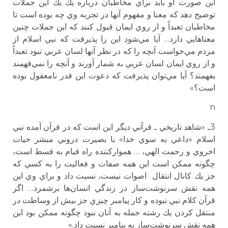
اين صورت او بايد براي مخاطبان درباره يك يك اين جملات
توضيح دهد كه معنا و مفهوم آنها در تجربه وي چه بوده است تا
مخاطبان تعبداً و از روي ايمان قبول كنند كه اين جملات چنين
معناهايي دارد… آيا مي‌شود اين را پذيرفت كه نبي اسلام از
مردم مي‌خواست آنچه را كه در نظر آنها لسان عربي نبود تعبداً
و از روي ايمان لسان عربي به شمار آورند و آنچه را نمي‌فهمند
بفهمند؟ آيا مي‌توان پذيرفت كه دعوت اين قدر نامعقول بوده
است؟»
n
3ـ «شاهد تاريخي ـ قرآني ديگر اين است كه در قرآن آمده نبي
اسلام «داعي به سوي خدا» با بصيرت دروني مبشر حيات
اخروي و رحمت الهي، … همواركننده راه قيام به قسط است،
چگونه ممكن است اين همه صفات و فعاليت را به كسي كه
جز يك كانال انتقال اصوات نيست، نسبت داد و براي وي اين
همه نقش سرنوشت‌ساز در زندگي انسان‌ها برشمرد… اگر
قرآن كلام نبي نبوده و كار پيامبر چيزي جز بيش از وساطت در
منتقل كردن يك رشته جمله به آنان نبود چگونه ممكن بود اين
همه نقش سرنوشت‌ساز به پيامبر نسبت داد.»