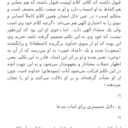
قبول داشته كه كلام، كلام اوست قبول داشته كه هم معاني و
هم الفاظ به او انتساب دارد و او به صفت تكلم متصف است و
متكلم است.» در عين حال ايشان همين كلام كاملاً انساني و
نبوي را به اعتباري الهي هم مي‌داند: «گرچه كلام خود وي است
ولي يك منشاء الهي دارد… اما دعوي او اين بود كه اين‌طور
نيست كه خود وي به اين تكلم تصميم گرفته باشد. تجربه وي
اين بوده كه او از سوي خداوند برگزيده (اصطفاء) و برانگيخته
(مبعوث) شده و يك «امداد غيبي» به او مي‌رسد كه از آن به
«وحي» تعبير شده و او بر اثر اين امداد، قادر به اين تكلم، يعني
اظهار جملات معنادار و مفهوم‌دار مي‌شود و به اين جهت آنچه
در اين تكلم قرائت مي‌شود آيات (نمودهاي) خداوند است چون
از او نشأت گرفته‌اند و بر او دلالت مي‌كنند و او را نشان
مي‌دهند.»
n
ج ـ دلايل شبستري براي اثبات مدعا
n