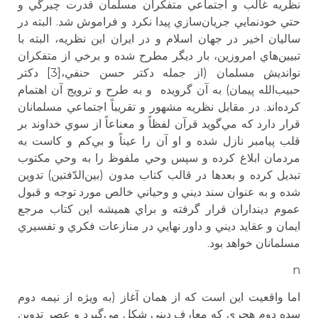
نظريه غالب و اجتماعي متفكران مسلمان قدرت چيرگي و
حتي خودنمايي جريان‌سازي پيدا نكرد و فراموش شد. البته در
ساليان اخير در جهان اسلام و در ايران اين نظريه،‌ البته با
تبيين‌هاي امروزين، بار ديگر مطرح شده و برخي از متفكران
نوانديش مسلمان (از جمله دكتر حسن حنفي،[3] دكتر
حبيب‌الله پيمان) به آن گرويده و به طرح و ترويج آن اهتمام
كرده‌اند. در مقابل نظريه مشهور و تقريباً اجتماعي مسلمانان
قرار دارد كه مي‌گويد قرآن لفظاً و معناعاً از سوي خداوند بر
قلب پيامبر نازل شده و او آن را عيناً و بي‌كم و كاست به
مردمان ابلاغ كرده و سپس وحي ملفوظ را به وحي مكتوب
تبديل كرده و بعدها در قالب كتاب مدون (بين‌الدّفتين) تدوين
شده و به عنوان سند ديني و وحياني خالص مورد توجه و قبول
عموم دينداران قرار گرفته و براي هميشه اين كتاب مرجع
ايمان و عقايد ديني و داور نهايي در منازعات فكري و تفسيري
مسلمانان خواهد بود.
n
اما واقعيت اين است كه از همان آغاز (به ويژه از نيمه دوم
سده دوم هجري كه معارف ديني شكل مي‌گيرد و عصر تدوين