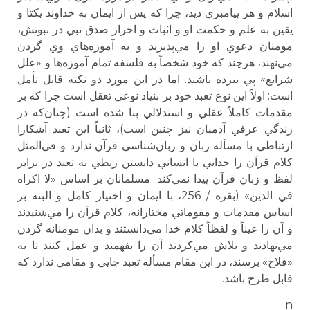
اسلام و هر پيامبري ديد، چرا كه پس از ايمان به خداوند يكتا و
يقين به علم و حكمت او و اثبات و احراز صدق نبي در نبوتش،
مومنان دعوي او را مي‌پذيرند و به آموزه‌هاي وي گردن
مي‌نهند، هرچند كه خود شخصاً به فلسفه تمام آموزه‌ها و «علل
شرايع» پي نبرده باشند. اما در اين مورد دو نكته قابل تأمل
است: اولاً اين نوع تعبد خود بر بنياد نوعي تعقل است چرا كه بر
مقدمات كاملاً عقلي و استدلالي بنا شده است (چنان‌كه در
زندگي عرفي آدميان نيز چنين است)، ثانياً اين تعبد آشكارا
ارتباطي با مسأله زبان و زبان‌شناسي قرآن ندارد و في‌المثل
كلام قرآن را خدايي يا انساني دانستن ربطي به تعبد در برابر
لفظ و زبان قرآن پيدا نمي‌كند. مسلمانان بر اساس «لا اكراه
في الدين» (بقره / 256، با ايمان و اختيار كامل و البته بر
اساس مقدمات و مقوماتي مختارانه، كلام قرآن را مي‌شنيدند
و آن را عيناً و لفظاً كلام خدا مي‌دانستند و بدان مومنانه گردن
مي‌نهادند و تلاش مي‌كردند آن را بفهمند و عمل كنند تا به
«فلاح» برسند، در اين مقام مسأله تعبد جايي و مقامي ندارد كه
قابل طرح باشد.
n