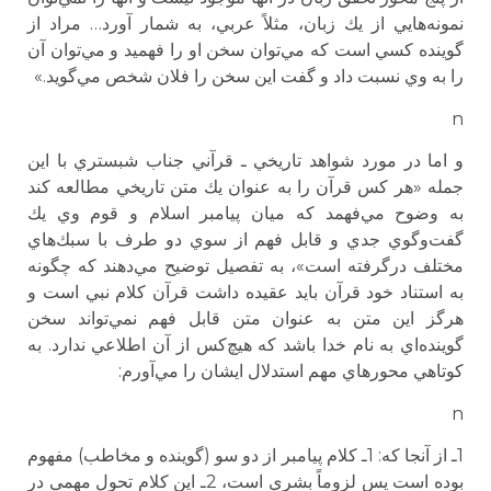
نمونه‌هايي از يك زبان،‌ مثلاً عربي، به شمار آورد… مراد از
گوينده كسي است كه مي‌توان سخن او را فهميد و مي‌توان آن
را به وي نسبت داد و گفت اين سخن را فلان شخص مي‌گويد.»
n
و اما در مورد شواهد تاريخي ـ قرآني جناب شبستري با اين
جمله «هر كس قرآن را به عنوان يك متن تاريخي مطالعه كند
به وضوح مي‌فهمد كه ميان پيامبر اسلام و قوم وي يك
گفت‌وگوي جدي و قابل فهم از سوي دو طرف با سبك‌هاي
مختلف درگرفته است»، به تفصيل توضيح مي‌دهند كه چگونه
به استناد خود قرآن بايد عقيده داشت قرآن كلام نبي است و
هرگز اين متن به عنوان متن قابل فهم نمي‌تواند سخن
گوينده‌اي به نام خدا باشد كه هيچ‌كس از آن اطلاعي ندارد. به
كوتاهي محورهاي مهم استدلال ايشان را مي‌آورم:
n
1ـ از آنجا كه: 1ـ كلام پيامبر از دو سو (گوينده و مخاطب) مفهوم
بوده است پس لزوماً بشري است، 2ـ اين كلام تحول مهمي در