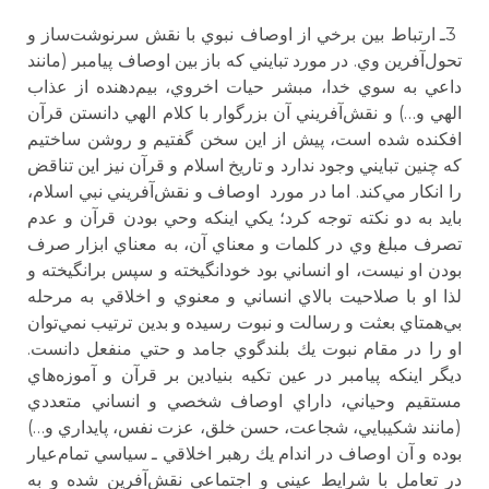
3ـ ارتباط بين برخي از اوصاف نبوي با نقش سرنوشت‌ساز و
تحول‌آفرين وي. در مورد تبايني كه باز بين اوصاف پيامبر (مانند
داعي به سوي خدا، مبشر حيات اخروي، بيم‌دهنده از عذاب
الهي و…) و نقش‌آفريني آن بزرگوار با كلام الهي دانستن قرآن
افكنده شده است، پيش از اين سخن گفتيم و روشن ساختيم
كه چنين تبايني وجود ندارد و تاريخ اسلام و قرآن نيز اين تناقض
را انكار مي‌كند. اما در مورد اوصاف و نقش‌آفريني نبي اسلام،
بايد به دو نكته توجه كرد؛ يكي اينكه وحي بودن قرآن و عدم
تصرف مبلغ وي در كلمات و معناي آن، به معناي ابزار صرف
بودن او نيست، او انساني بود خودانگيخته و سپس برانگيخته و
لذا او با صلاحيت بالاي انساني و معنوي و اخلاقي به مرحله
بي‌همتاي بعثت و رسالت و نبوت رسيده و بدين ترتيب نمي‌توان
او را در مقام نبوت يك بلندگوي جامد و حتي منفعل دانست.
ديگر اينكه پيامبر در عين تكيه بنيادين بر قرآن و آموزه‌هاي
مستقيم وحياني، داراي اوصاف شخصي و انساني متعددي
(مانند شكيبايي، شجاعت، حسن خلق، عزت نفس، پايداري و…)
بوده و آن اوصاف در اندام يك رهبر اخلاقي ـ سياسي تمام‌عيار
در تعامل با شرايط عيني و اجتماعي نقش‌آفرين شده و به