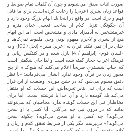
صورت اثبات صدق) مي‌شنويم و چون آن كلمات تمام ضوابط و
قواعد زبان بشري (عربي) را رعايت كرده است، براي ما قابل
فهم و درك است. در واقع در اينجا يك ابهام بزرگ وجود دارد و
آن چگونگي تنزيل كلام از ساحت قدسي خداي منزه و
غيرمتشخص به آدميزاد مادي و متشخص است. اما اين ابهام
هيچ از بشري و لاجرم مفهوم بودن وحي ملفوظ نمي‌كاهد و
خللي در آن نمي‌افكند. قرآن به «عربي مبين» (نحل / 103) و به
«لسان قوم» (ابراهيم / 4) نازل شده و در كنتكس زباني و
فرهنگ اعراب حجاز گفته شده است و لذا جاي شگفتي است
كه جناب شبستري صريحاً اعلام مي‌كنند كه هيچ‌كدام از پنج
محور زبان در قرآن وجود ندارد. ايشان مي‌فرمايند: «با نظر
دقيق معلوم مي‌شود كه در چنين موردي وضعيت از اين قرار
است كه براي نبي بنابر تجربه‌اش، اين جملات كه او منتقل
مي‌كند يك گوينده دارد و آن خدا يا فرشته است… اما براي
مخاطبان نبي اين جملات گوينده ندارد. مخاطبان كه نمي‌توانند
بدانند كه در درون نبي چه مي‌گذرد. آيا كسي با او سخن
مي‌گويد؟ چه كسي با او سخن مي‌گويد؟ چگونه سخن
مي‌گويد؟» مي‌پرسم مگر يكي از شرايط تحقق كلام و زبان و
كلام مفهوم آن است كه گوينده ديده شود؟ مگر ما امروز