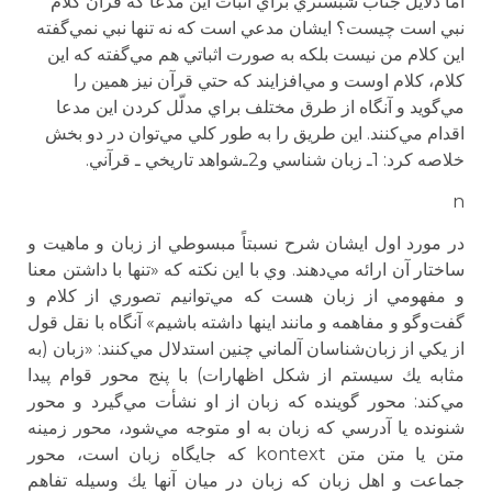
اما دلايل جناب شبستري براي اثبات اين مدعا كه قرآن كلام
نبي است چيست؟ ايشان مدعي است كه نه تنها نبي نمي‌گفته
اين كلام من نيست بلكه به صورت اثباتي هم مي‌گفته كه اين
كلام، كلام اوست و مي‌افزايند كه حتي قرآن نيز همين را
مي‌گويد و آنگاه از طرق مختلف براي مدلّل كردن اين مدعا
اقدام مي‌كنند. اين طريق را به طور كلي مي‌توان در دو بخش
خلاصه كرد: 1ـ زبان شناسي و2ـ‌شواهد تاريخي ـ قرآني.
n
در مورد اول ايشان شرح نسبتاً مبسوطي از زبان و ماهيت و
ساختار آن ارائه مي‌دهند. وي با اين نكته كه «تنها با داشتن معنا
و مفهومي از زبان هست كه مي‌توانيم تصوري از كلام و
گفت‌وگو و مفاهمه و مانند اينها داشته باشيم» آنگاه با نقل قول
از يكي از زبان‌شناسان آلماني چنين استدلال مي‌كنند: «زبان (به
مثابه يك سيستم از شكل اظهارات) با پنج محور قوام پيدا
مي‌كند: محور گوينده كه زبان از او نشأت مي‌گيرد و محور
شنونده يا آدرسي كه زبان به او متوجه مي‌شود، محور زمينه
متن يا متن متن kontext كه جايگاه زبان است، محور
جماعت و اهل زبان كه زبان در ميان آنها يك وسيله تفاهم