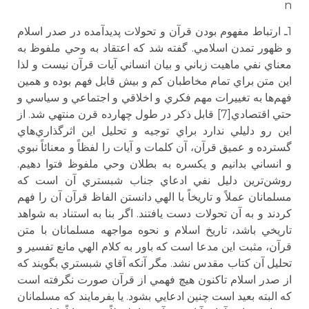
n
1ـ ارتباط مفهوم بودن قرآن و تحولات پديدآمده در صدر اسلام
و ظهور تمدن اسلامي. گفته شد كه اعتقاد به وحي ملفوظ به
معناي نفي ماهيت زباني و بيان انساني آيات قرآن نيست و لذا
اين متن براي تمام مخاطبان كم و بيش قابل فهم بوده و همين
فهم‌ها به تغييرات مهم فكري و اخلاقي و اجتماعي و سياسي و
حتي اقتصادي[7] قابل ذكر در طول چهارده قرن منتهي شد. از
اين رو دليلي ندارد براي توجيه و تحليل اين اثرگذاري‌هاي
گسترده و عميق‌ قرآن،‌ آن كلمات و آيات را لفظاً و معنائاً نبوي
و انساني بدانيم و يكسره به بطلان وحي ملفوظ فتوا دهيم.
روشن‌ترين دليل نفي ادعاي جناب شبستري آن است كه
مسلمانان عملاً و تاريخاً با الهي دانستن الفاظ قرآن آن را فهم
كردند و به آن تحولات دست يافتند. اگر بنا به استناد به شواهد
تاريخي باشد، تاريخ اسلام و نحوه مواجهه مسلمانان با متن
قرآن، مثبت اين مدعا است كه باور به كلام الهي مانع تفسير و
تحليل آن كتاب مقدس نشد. مگر آنكه آقاي شبستري بگويند كه
از صدر اسلام تاكنون هيچ فهمي از قرآن صورت نگرفته است
كه البته بعيد است چنين ادعايي بشود. يا بفرمايند كه مسلمانان