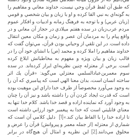
كه طبق آن لفظ قرآن وحي نيست، خداوند معاني و مفاهيم را
به گونه‌اي به نبي القا كرده و او با زبان و بيان شخصي و قومي
(زبان عربي) و با توجه به فرهنگ زمانه و ادبيات و افكار عموم
مردم عرب‌زبان در سده هفتم ميلادي در حجاز آن معاني و در
واقع پيام را به مردمان آن عصر و زمان و مكان معين انتقال
داده است. در اين تلقي از وحياني بودن قرآن، مي‌توان گفت كه
خداوند مفاهيم را املا كرده و محمد (ص) با انشاي خود آن را در
قالب زبان و بيان ويژه و مفهوم به مخاطبانش ابلاغ كرده
است. برخي از معتزله چنين نظريه‌اي ابراز كرده‌اند. در سده
سوم معمربن‌عبادالسلمي معتزلي مي‌گويد: «قرآن يك اثر
ساخته انسان است، بدان معنا الهي است كه پيامبري كه آن را
به وجود مي‌آورد مخصوصاً از طرف خدا داراي اين موهبت بوده
است كه قدرت ايجاد كردن آن را داشته باشد و نيز آن را چنان
به وجود آورد كه نماينده اراده و قصد خدا باشد. كلام خدا تنها به
معناي قابليتي است كه خدا به پيغمبر خود ارزاني داشته است
تا اراده خدا را با الفاظ بيان كند.»[1] دليل كلامي آن است كه
شماري از معتزله (از جمله معمر و پيروانش) قرآن را عرض و
مخلوق مي‌دانند.[2] اين نظريه و امثال آن هيچ‌گاه در برابر