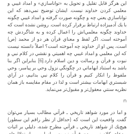
اين هرگز قابل تقليل و تحويل به «تواناسازي» و امداد غيبي و
معلمي كردن خداوند نيست. ايشان توضيح نمي‌دهد كه اين
تواناسازي يعني چه و چگونه صورت گرفته و امداد غيبي چگونه
با يك آدميزاده ارتباط برقرار كرده است. روشن نشده است كه
خداوند چگونه معلمي‌اش را اعمال كرده و به شاگردش چه
آموخته است. اگر لفظ و معناي قرآن هر دو از محمد (ص)
است، پس او از خداوند چه آموخته است؟ اصلاً دانسته نيست
كه اين معلمي و امداد غيبي چه اهميتي و نقشي در كلام نبي و
نبوت و قرآن و رسالت و دين اسلام دارد.[6] بنابراين اگر بنا
باشد به استناد ابهاماتي در چگونگي نزول وحي بر پيامبر، وحي
ملفوظ را انكار كنيم و قرآن را كلام نبي بدانيم، در آراي
شبستري ابهامات بيشتر است و لذا در مقام مقايسه باز همان
نظريه سنتي معقول‌تر و مقبول‌تر مي‌نمايد.
n
و اما در مورد شواهد تاريخي ـ قرآني مطالب بسيار مي‌توان
گفت. واقعيت اين است كه (حداقل از نظر راقم اين سطور)
هيچ‌يك از شواهد تاريخي ـ قرآني مطرح‌ شده، دليلي بر اثبات
مدعاي كلام نبي بودن قرآن نيست و از اين رو استدلال‌هاي