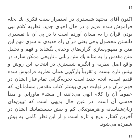
n
اكنون آقاي مجتهد شبستري در استمرار سنت فكري يك نحله
فراموش شده قديم و در حال احياي جديد، نظريه كلام نبي
بودن قرآن را به ميدان آورده است تا در پي آن با تفسيري
دانستن محصول وحي يعني قرآن راه جديدي به سوي فهم اين
متن و مفهوم‌سازي‌ گزاره‌هاي وحياني بگشايد و فهم و تحليل
متن مقدس را به مثابه يك متن زباني ـ تاريخي ممكن سازد. در
واقع اصل نظريه و انگيزه شبستري در انتخاب اين روش و
بينش تازه نيست و تقريباً بازگويي همان نظريه فراموش شده
قديم است، آنچه جديد است تجربه‌گرايي تمام‌عيار ايشان در
فهم قرآن و در نهايت دوري بيشتر كتاب مقدس مسلمانان، كه
عموماً آن را كلام الهي مي‌دانند، از منشاء ماورايي و مبدأ
قدسي آن است. در عين حال بديهي است كه تبيين‌هاي
زبان‌شناسانه و هرمنوتيكي كم و بيش سيستماتيك ايشان در
آخرين گفتار، بديع و تازه است و از اين نظر گامي به پيش
شمرده مي‌شود.
n