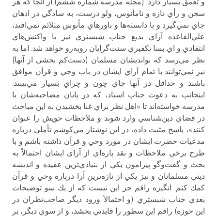
و تعمق بسيار دارد. (مجله مدرسه شماره ششم) از آنجا كه هر
سخن و رأي تازه و نامأنوس، ولو درست، به سادگي در اذهان
جاي نمي‌گيرد و با دانسته‌ها و باورهاي مأنوس متلائم نمي‌افتد،
علي‌القاعده آراي بديع جناب شبستري نيز با واكنش‌هاي
انتقادي و اي بسا تكفيري سنت‌گرايان روبه‌رو خواهد شد. اما به
نظر مي‌رسد كه نوانديشان مسلمان (دست‌كم بخشي از آنها)
نيز نمي‌توانند با تمام آراي ايشان در باب وحي و قرآن موافق
باشند و حداقل در آنها جاي چون و چراي بسيار مي‌بينند.
اينجانب به دعوت جناب استاد، كه در پايان مصاحبه‌شان با
مدرسه خواسته‌اند تا «اهل نظر براي غنا بخشيدن به اين مباحث
در فضاي دين‌شناسي وارد شوند و ملاحظات خويش را عنوان
كنند»، پاسخ مثبت داده، در اين نوشتار مي‌كوشم تأملي درباره
مدعيات حضرت ايشان در مورد وحي و قرآن داشته باشم و با
طرح برخي ملاحظات و نقد پاره‌اي از آراي ايشان احتمالاً به
بحث و گفت‌وگو پيرامون يكي از بنيادي‌ترين عقيده و انديشه
ديني مسلمانان و نيز يكي از تازه‌ترين آرا درباره وحي و قرآن
كمك كنم. انگيزه راقم جز اين نيست كه از يك سو توضيحات
بعدي جناب شبستري (و احتمالاً ورود ديگر صاحب‌نظران در
اين حوزه) راقم اين سطور را فايدتي بخشد، و از سوي ديگر، بر