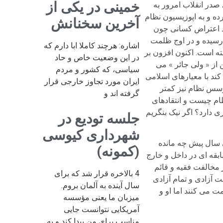
خمینی در یکی از
 صدر انقلاب امرور به
ده و به اپوزیسیون نظام
آخرین سخنانش
د اعتراض کسانی چون
رسیده و در اوج ظلمت
اشاره: هرچند کاملا ابا دارم که
ته است. اکنون افزون بر
در این وضعیت خاص و حاد
از « ولی جائر » می
سیاسی، که کشور و مردم
کند با معیارهای اسلامی
ایران مورد تجاوز خارجی قرار
مؤسس نظام نیز کمتر
گرفته اند و
ام چیست و انتقادهای
ی دارد؟ اگر نیک بنگریم
جلسه تودیع در
شهرداری کیوسی
سال پیش چه مانده
(کمونه)
قه ای در داخل و خارج
 مخالفت فقیه و قائم
4 بالاخره قرار شد که برای
 آزادی و تمام آزادی
سال آینده به آلمان بروم.
ت می کنند اما او و
میزبان ما یعنی مؤسسه
آمریکایی نتوانست جایی
مناسب برای من پیدا کند و به