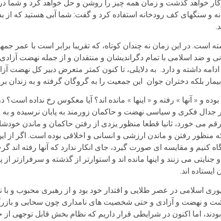
زگار خواهد گذشت و زمان همه چیز را روشن و حل خواهد کرد و شما د
خانه و سنگهای کف رودخانه استفاده کرد و گفت: شما آبی هستید که از ب
.
است. در این زمان نه چندان کوتاه، که تقریبا برابر است با عمر جم
 و ضد اسلامی با تمام دگراندیشان و منتقدان و از جمله نهضت آزادی و
دامه داشته و دارد. به دلایلی، تا کنون کمتر متعرض دبیر کل نهضت آز
یمار بلکه دختران جوان این جمعیت را به گروگان گرفته و به زندان برده
 « آنها » رفته و « اینها » مانده اند؟ آیا معکوس رخ نداده است؟ در 
ر جدال فکری و سیاسی نهضت و حاکمان زورمند به پایان نرسیده و به اص
ه رقم می خورد، ثانیا قطعا منظور یزدی از رفتن حاکمان و ماندن خودشا
که منظور رفتن و ماندن ارزشی و انسانی و اخلاقی بوده است. اگر از 
کنیم و مقایسه ای صورت گیرد، جای انکار ندارد که آنها رفته اند گر
ایتی می زنند و اینها مانده اند و استوارتر از گذشته و سرفرازتر از پی
ایستاده اند.
ی اسلامی در عصر طلایی و اقتدار خود بود و از رهبری محبوب و با نف
اشت و نهضت و آزادی و حتی شخصیت های نامداری چون سحابی و بازر
ودند، اما اکنون در شرایطی قرار داریم که نظام بخش قابل توجهی از ح