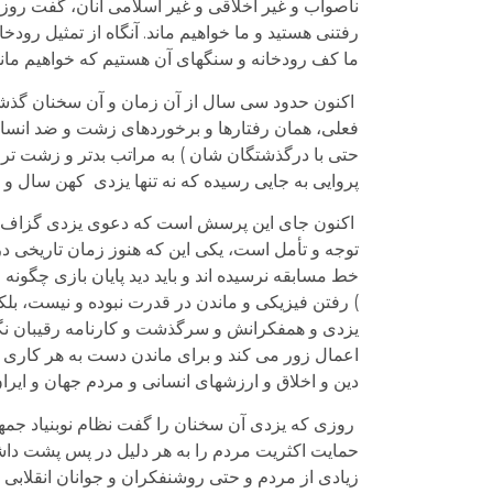
ناصواب و غیر اخلاقی و غیر اسلامی آنان، گفت رو
رفتنی هستید و ما خواهیم ماند. آنگاه از تمثیل رود
ما کف رودخانه و سنگهای آن هستیم که خواهیم ماند
اکنون حدود سی سال از آن زمان و آن سخنان گذشته 
فعلی، همان رفتارها و برخوردهای زشت و ضد انسانی
حتی با درگذشتگان شان ) به مراتب بدتر و زشت تر ا
پروایی به جایی رسیده که نه تنها یزدی کهن سال و ب
اکنون جای این پرسش است که دعوی یزدی گزاف بوده و
توجه و تأمل است، یکی این که هنوز زمان تاریخی د
خط مسابقه نرسیده اند و باید دید پایان بازی چگون
) رفتن فیزیکی و ماندن در قدرت نبوده و نیست، بل
یزدی و همفکرانش و سرگذشت و کارنامه رقیبان نگاه 
اعمال زور می کند و برای ماندن دست به هر کاری و جن
دین و اخلاق و ارزشهای انسانی و مردم جهان و ایران 
روزی که یزدی آن سخنان را گفت نظام نوبنیاد جمهور
حمایت اکثریت مردم را به هر دلیل در پس پشت د
زیادی از مردم و حتی روشنفکران و جوانان انقلابی ب