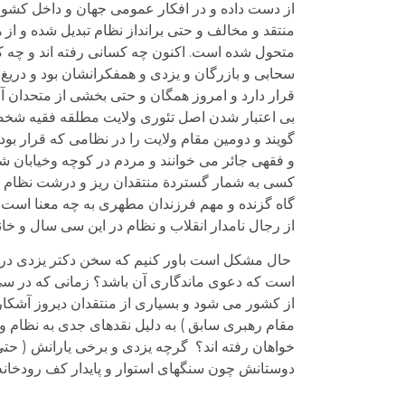
از دست داده و در افکار عمومی جهان و داخل کشور ب
منتقد و مخالف و حتی برانداز نظام تبدیل شده و از
متحول شده است. اکنون چه کسانی رفته اند و چه ک
سحابی و بازرگان و یزدی و همفکرانشان بود و دری
قرار دارد و امروز همگان و حتی بخشی از متحدان آن
بی اعتبار شدن اصل تئوری ولایت مطلقه فقیه شخص
گویند و دومین مقام ولایت را در نظامی که قرار بو
و فقهی جائر می خوانند و مردم در کوچه وخیابان شع
کسی به شمار گستردة منتقدان ریز و درشت نظام ول
گاه گزنده و مهم فرزندان مطهری به چه معنا است؟ ح
از رجال نامدار انقلاب و نظام در این سی سال و خ
حال مشکل است باور کنیم که سخن دکتر یزدی در 
است که دعوی ماندگاری آن باشد؟ زمانی که در سی
از کشور می شود و بسیاری از منتقدان دیروز آشکارا
مقام رهبری سابق ) به دلیل نقدهای جدی به نظام و
خواهان رفته اند؟ گرچه یزدی و برخی یارانش ( حتی به
دوستانش چون سنگهای استوار و پایدار کف رودخانه مان