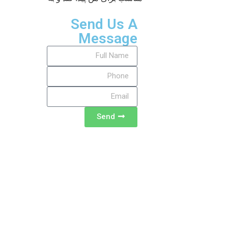
Send Us A
Message
Send