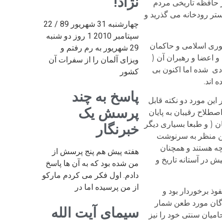
نژاد!
ر حافظه تاریخی مردم
ستر رودخانه می گذرید و
چهارشنبه 31 شهریور 89 / 22
سپتامبر 2010 1 روز دو شنبه
هوری اسلامی و حاکمان
29 شهریور به رم رفتم و
 اعضا و رهبران آن (
ویزای آلمان را از سفرات آن
ادی شده اما اکنون بی
کشور
 اند.
پاسخ به چند
این مورد دو نکته قابل
پرسش یک
طلاح رقیبان به پایان
ن ( و طبعا بسیاری دیگر
خبرنگار
این منظر به سرنوشت
چه هستند و همچنان
هفته پیش هم پنج پرسش از
ش در آستانه تاریخ و
من شده بود که به آن ها پاسخ
دادم. اول فکر می کردم مارکو
از من پرسیده اما در
وذ برخوردار بود و
گان مورد طعن شمار
سیمای آیت الله
امیان سنتی خود را نیز