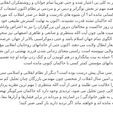
ه کلی بی اعتبار شده و حتی تقریبا تمام جوانان و روشنفکران انقلابی
 همه مهم تر بخش نوگراتر و دینی تر و مردمی تر نظام اکنون انشعاب کر
سانی مانده اند؟ آن شیوه های نادرست و غلط در صدر انقلاب که مور
غ که حاکمان تشنه قدرت نشنیدند، اکنون به نهایت گسترش طبیعی خود 
 روز حاکمیت و مخالفان دیروز این بزرگواران را نیز به اعتراض واداش
یت هایی چون آیت الله منتظری و صانعی و طاهری اصفهانی نیز سخن 
د الگوی تمام جهان اسلام باشد و حتی دموکراسیی بالاتر از جهان عرضه 
ار ابطال ولایت می دهند. اکنون حتی از خاندانهای روحانیان انقلابی 
ایی نپیوسته است. راستی معنای زندانی شدن فرزند بهشتی در این نظ
مله به بیت بیانگذارو در هم کوبیدن آن و کتک زدن نواده او چه تفسیر
اندانهای مؤسس کمتر کسی با حاکمان کنونی مانده است.
سی سال پیش درست بوده است؟ دیگر از نظام انقلابی و اسلامی سی 
 امین سال انقلاب از شخصی چون مهندس بازرگان چنان تجلیل کم ساب
 حلالیت می طلبند و حتی از آیت الله منتظری ( مهم ترین نظریه پرداز
لایی چنین تجلیل می شود، تردیدی وجود دارد که حاکمان سرکوبگر نهضت
 طور خانوادگی ) در اسارتند و مردانه در برابر فشارها و آزارها مقا.م
ده اند و خواهند ماند. اگر تردید دارید باز کمی صبر کنید!