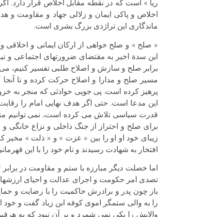
ریا » است که در نقطه مقابل اخلاص قرار دارد. اگ
اخلاص و پاکی ایمان و زلالی جهاد و مقاومت و هدف
ماندگاری این تراژدی بزرگ بشری است.
« صلح » و صلح خواهی از ارکان ایمانی و اخلاقی و
این سدة اخیر به مقتضای ضرورتهای اجتماعی و نیازه
برابر صلح و سازش و اصلاح طلبی تفسیر کنیم، می تو
مسیر صلح و مدارا و اصلاح حرکت کرده و تا آنجا ک
این مدعا است. حتی اگر هدف نهایی امام را رقابت
قدرت سیاسی تلاش می کرده است، نمی توانیم منکر 
برای صلح و احتراز از جنگ داخلی و نزاع خانگی و
زیبای خود او او را بین « عزت » و « ذلت » مخیر کرد
افتخار به شهادت رسیدند و نام خود را با این قهرمانی
اما خصلت دیگر مبارزه با ستم و مقاومت در برابر ت
تصدی امر حکومت و اجرای عدالت و احیای ارزشهای اخ
باز چون پدر و برادرش حاکمیت را با رضایت و حم
را به والی ستمگر اموی کوفه ابن زیاد گفت و خود 
والایش را یکی نمی شمرد و بر آن نبود که به هرقی