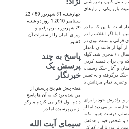
نژاد!
و تأمل کنیم، به روشنی
یت بارز یکی از رازهای
چهارشنبه 31 شهریور 89 / 22
سپتامبر 2010 1 روز دو شنبه
 است. با این که ما در
29 شهریور به رم رفتم و
، اما اگر انقلاب را در
ویزای آلمان را از سفرات آن
ای قرآنی و سنت نبوی در
کشور
 آنها از فاسدان نامدار
پرهیز کرده است. پی جویی حوادثی که منجر به خروج امام از مدینه به مکه و از مکه تا سرمین کربلا و تا صبح دهم محرم سال ۶۱ هجری شد، گواه
پاسخ به چند
 که وی برای قبضه کردن
پرسش یک
منان و آغاز جنگ رسمی،
خبرنگار
نگ درگرفته و به تعبیر
و تقریبا تمام مردانش با
هفته پیش هم پنج پرسش از
من شده بود که به آن ها پاسخ
ر و برادرش خود را برای
دادم. اول فکر می کردم مارکو
ایسته تر می دید اما او
از من پرسیده اما در
 مسلم، درست همین نکته
 نبود و شخص خود و هدفش
سیمای آیت الله
م تر بود تا این که کی