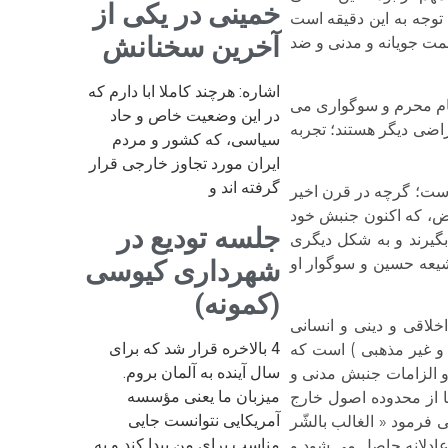
خمینی در یکی از
توجه به این دقیقه است
آخرین سخنانش
لمت جویانه و مدنی و ضد
اشاره: هرچند کاملا ابا دارم که
ایام محرم و سوگواری می
در این وضعیت خاص و حاد
اضی دیگر هستند؛ تجربه
سیاسی، که کشور و مردم
ایران مورد تجاوز خارجی قرار
گرفته اند و
 است؛ گرچه در قرن اخیر
رض، که اکنون جنبش خود
جلسه تودیع در
 بگیرند و به شکل دیگری
شیعه حسین و سوگوار او
شهرداری کیوسی
(کمونه)
خلاقی و دینی و انسانی
4 بالاخره قرار شد که برای
 و غیر مذهبی ) است که
سال آینده به آلمان بروم.
 و الزامات جنبش مدنی و
میزبان ما یعنی مؤسسه
ها از محدوده اصول خارج
آمریکایی نتوانست جایی
 فرمود « الغالب بالشّر
مناسب برای من پیدا کند و به
عادلانه حاصل می شود و