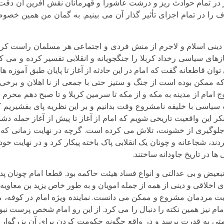
ر در تمام حوادث ریز و درشت عاشورا و قهرمانان نقش آفرین آن دقت 
 را در تمام اجزای تأثیر گذار آن می بینیم. به گمان من همین خصوص
 دینی اسلام و لاجرم از منش فردی و اجتماعی هر مسلمان راست کردار
ای سیاسی رخداد کربلا را جنگجویانه و انقلابی تفسیر کرده و می کنیم
ان قاطعانه گفت که امام در این حادثه از آغاز تا پایان طبق آموزه ه
ه ممکن بوده است از جنگ و ستیز حتی با جمعی از نا اهلان و برخی از
 سیاسی با خلیفه نامشروع وقت بدانیم و بر این نظریه پای بفشیریم
این واقعیت تاریخی شویم که امام از آغاز تا پیش از آغاز حمله دش
 جلوگیری از خشونت، تلاش می کرده است. گرچه در نهایت زمانی که ج
ند، شجاعانه و چونان یک انقلابی پاک باخته پیکار کرد و در نهایت خود 
 ها در تاریخ جاودانه ساختند.
بعیض و بی عدالتی و انواع فساد هیئت حاکمه بود. قطعا امام چونان پد
لاقی و دینی از همه از جمله امویان و به طور خاص یزید بن معاویه ش
ایت مردمان مشروع و ممکن می دانست. نماینده ویژه امام در کوفه،
امام نیز همین نکته را دنبال را می کرد. از این رو امام شخص پرست
متی به قدرت برسد و در واقع چگونه حکومت کردن برای آن بزرگوار مه