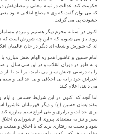
حکومت کند. عدالت در تمام معانی و مصادیقش در م
که می توان گفت که وی « مصلح انقلابی » بود. یعن
خشونت پی می گرفت.
اکنون در آستانه محرم دیگر هستیم و مردم مسلمان 
روند. باز می شنویم که « این چه شورش است که در 
ای که شورش و شعله ای دیگر در جان عالمیان افکن
امام حسین و عاشورا همواره الهام بخش مبارزه با 
و به طور در دوران انقلاب و در این سی سال از ص
را به درستی جنبش سبز می نامند، بر آنند تا بار 
اعتراض خود را به بی اخلاقی و بی عدالتی و ستم 
می دانند، اعلام کنند.
اما آنچه که اکنون در این شرایط حساس و ایام و 
مقتدایشان حسین (ع) و دیگر قهرمانان عاشورا اس
برای عدالت و برابری و نفی انواع ستم مبارزه کند
سبز و نیز به مقتضای پیروی از عاشوراییان اخلاق م
شود و دست به رفتاری بزند که با اخلاق و مدنیت و
مغلوب » هر کس که در راه رسیدن به خیر از شر پی