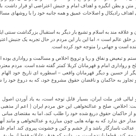
تن و بطن انگیزه و اهداف امام و جنبش اعتراضی او قرار داشت. با 
ی اهداف رادیکال و اصلاحات عمیق و همه جانبه خود را با روشهای مسا
و علاقه مند به اسلام و تشیع بار دیگر به استقبال بزرگداشت سنتی 
خلق عالم است ». اما این بار این مردم در حال تجربه یک جنبش اعتر
ده است و جهانی را متوجه خود کرده است.
ستم و تبعیض و نفاق و ریا و ترویج اخلاص و مسالمت و رواداری بوده
لح و رواداری امام و قهرمانان کربلا کمتر گفته شده است. مردم معت
دیگر از حسین و دیگر قهرمانان واقعی – اسطوره ای تاریخ خود الهام
و تجاوز به حاکمان و ناقضان حقوق مشروع خود، که به دروغ خود را 
لیالی قدر ملت ایران، بسیار قابل توجه است، به یاد آوردن اصول ا
ت: اخلاص، صلح و عدالتخواهی. این حق مردم ایران ( اعم از مذهبی
 و از حاکمان حقوق دریغ شده خود را طلب کند، اما به مقتضای مبانی
دار حق ندارد که به بهانه هایی چون مبارزه و عدالتخواهی و مانند آن
 عدالت ناسازگار باشد و از خشم و کین و خشونت پیروی کند. امام علی
روی کند، قطعا بازنده است. می دانیم که هدف عادلانه فقط از طریق 