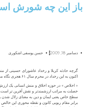
باز این چه شورش است 
دسامبر 18, 2009
حسن یوسفی اشکوری
گرچه حادثه کربلا و رخداد عاشورای حسینی از من
اکنون به این رخداد در محرم سال ۶۱ هجری نگاه می کنم، سه خصلت در آن بسیار برجسته است: اخلاص، صلح و عدالتخواهی.
« اخلاص » در حوزه اخلاق و منش انسانی یک ارزش وا
خصلت به مراتب ارزشمندتر و نقش آفرین تر است. 
سطح خاص یعنی ایمان و دین به معنای زلال شدن و
برابر مقام ربوبی کانون و نقطه محوری این خالص 