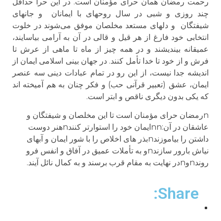
رحمت رمضان همان حرای مؤمنان است. در این حرا حداقل
چند روزی و شبی در سال روحهای با ایمانان و جانهای
شیفتگان و دلهای مستعد مخلصان موفق می‌‌‌‌‌‌شوند در خلوت
انتخابی خود فارغ از هر قیل و قالی در آن به آرامی بیاسایند،
عمیقانه بیندیشند و در همه چیز از ماه تا ماهی از عرش تا
فرش و از خود تا خدا تأمل کنند. در جهان بینی اسلامی ایمان از
اندیشه جدا نیست، از این رو در تمام عبادات دینی سه عنصر
ایمان، عشق (تعبیر قرآنی حب) و فکر چنان به هم آمیخته اند
که یکی بدون دیگری ناقص و ابتر است.
nرمضان حرای مؤمنان است تا این مخلصان و شیفتگان و
عاشقان در آن:nnایمان خود را استوارتر کنندnهنر دوست
داشتن را بیاموزندnبذر های اخلاص را با شور ایمان و آبهای
نیاش بارور سازندnو به تأملات عمیق در آفاق و انفس فرو
روندnوnدر نهایت به مقام قرب برسند و به کمال نائل آیند.
Share: