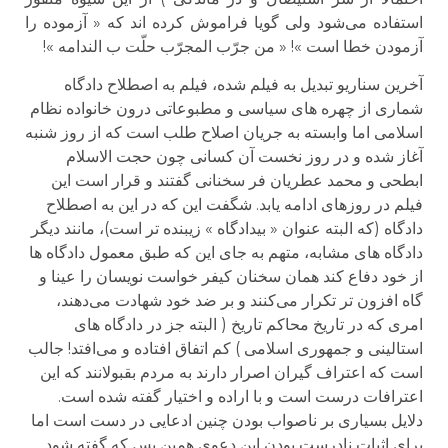
استفاده می‌شود ولی گویا فراموش کرده اند که « آزموده را
آزمودن خطا است »! « من جرّب المجرّب حلّت ب الندامه »!
آخرین سناریو تبدیل به فیلم شده، فیلم به اصطلاح دادگاه
شماری از چهره های سیاسی و مطبوعاتی درون خانواده نظام
اسلامی اما وابسته به جریان اصلاح طلب است که از روز شنبه
آغاز شده و در روز نخست آن کسانی چون حجت الاسلام
ابطحی و محمد عطریان فر سخنانی گفتند و قرار است این
فیلم در روزهای ادامه یابد. شگفت این که در این به اصطلاح
دادگاه (که البته عنوان « بیدادگاه » زیبنده تر است)، مانند دیگر
دادگاه های مشابه، متهم به جای این که طبق معمول دادگاه ها
از خود دفاع کند همان سخنان کیفر خواست نویسان را عینا و
گاه افزون تر تکرار می‌کنند و بر ضد خود شهادت می‌دهند،
امری که در تاریخ محاکم تاریخ ( البته جز در دادگاه های
استالینی و جمهوری اسلامی ) کم اتفاق افتاده و می‌افتد! جالب
است که اعتراف گیران اصرار دارند به مردم بقبولانند که این
اعترافات درست است و با اراده و اختیار گفته شده است.
دلایل بسیاری بر ناصواب بودن چنین ادعایی در دست است اما
برای اثبات نادرست بودن این دعوی همین بس که گفته شود