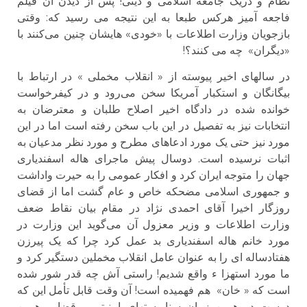
نظام و دریک جامعه اسلامی و دینی! پس از دیدن آن فیلم
فاجعه آمیز هرکس طبعا به این نتیجه می رسید که: وقتی
بازجویان وزارت اطلاعات با «خودی» هایشان چنین می‌کنند با
«دیگران» چه می کنند؟!
در سالهای اخیر پیوسته از « انقلاب مخملی » در ارتباط با
بیگانگان و استکبار آمریکا سخن می‌رود و در کیفرخواست
خوانده شده در دادگاه اخیر اصلاح طلبان و معترضان به
انتخابات نیز به تفصیل در این باب سخن رفته است اما در این
مورد نیز حتی یک مورد ادعاهای مطرح و مورد نظر مدعیان به
اثبات نرسیده است. دوسال پیش ماجرای هاله اسفندیاری
جهان را متوجه ایران کرد و افکار عمومی را به حیرت واداشت
و جمهوری اسلامی مضحکه خاص و عام گشت اما از قضای
روزگار اخیرا آقای احمدی نژاد در مقام بیان نقاط ضعف
وزارت اطلاعات و وزیر معزول آن می‌گوید این وزارت در
مورد خانم هاله اسفندیاری بد عمل کرد چرا که یک پیرزن
هفتادساله ای را به عنوان عامل انقلاب مخملین دستگیر کرد و
ما مورد استهزا ء واقع شدیم! راستی آش چه قدر شور شده
است که « خان» هم فهمیده است! آن وقت قابل تأمل این که
درست در همین زمان سناریستهای امنیتی و قضایی همین