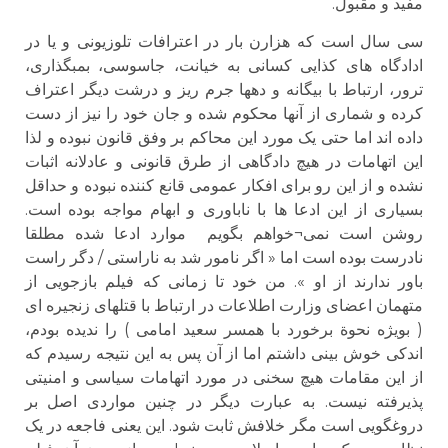
مفید و مقبول.
سی سال است که هزارن بار در اعترافات تلوزیونی و یا در
ادادگاه های کذایی کسانی به خیانت، جاسوسی، بمبگذاری،
ترور، ارتباط با بیگانه و دهها جرم ریز و درشت دیگر اعتراف
کرده و شماری از آنها محکوم شده و جان خود را نیز از دست
داده اند اما حتی یک مورد این محاکم بر وفق قانون نبوده و لذا
این اتهامات در هیچ دادگاهی از طرق قانونی و عادلانه اثبات
نشده و از این رو برای افکار عمومی قانع کننده نبوده و حداقل
بسیاری از این ادعا ها با ناباوری و ابهام مواجه بوده است.
روشن است نمی¬خواهم بگویم موارد ادعا شده مطلقا
نادرست بوده است اما « اگر نامور شد به ناراستی / دگر راست
باور ندارند از او ». من خود تا زمانی که فیلم بازجویی از
متهمان اعضای وزارت اطلاعات در ارتباط با قتلهای زنجیره ای
( بویژه نحوة برخورد با همسر سعید امامی ) را ندیده بودم،
اندکی خوش بینی داشتم اما از آن پس به این نتیجه رسیدم که
از این مقامات هیچ سخنی در مورد اتهامات سیاسی و امنیتی
پذیرفته نیست. به عبارت دیگر در چنین مواردی اصل بر
دروغگویی است مگر خلافش ثابت شود. این یعنی فاجعه در یک