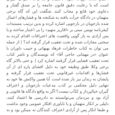
است که با رعایت دقیق قانون جامعه را بر صدق گفتار و
دعاوی خود قانع و مجاب کنند. شگفت این که گاه برخی
متهمان در دادگاه جرأت یافته به شکنجه ها و فشارهای اعمال
شده بازجویان در بازجویی اشاره کرده و بدین ترتیب مستندات
کیفرنامه نویس مبنی بر «اقاریر متهم» را بی اعتبار ساخته و یا
پس آزادی به باز گویی واقعیت های اعترافات اقدام کرده به
سختی مجازات شده و تحت تعقیب قرار گرفته اند؟ ( از جمله
می توان به کتاب خاطرات فرهاد بهبهانی و حبیب داوران با
عنوان «در مهمانی حاجی آقا» که نویسندگان و ناشر کتاب
تحت تعقیب قضایی قرار گرفتند اشاره کرد ). و حتی بالاتر گاه
برخی وکلا طبق وظیفه خود به دلیل افشای پاره ای از آن
فشارها و اقدامات غیرقانونی تحت تعقیب قرار گرفته و
پایشان به زندان نیز باز شده است. آیا همین واکنش ها خود به
تنهایی دلیل محکمی بر کذب مدعیات بازجویان و اعتراف
گیران خیالپرداز و کذّاب نیست؟ اگر به واقع دادگاه ها قانونی و
آزاد بود و مردمان می‌توانستند به دادرسی ها اعتماد کنند،
دلیلی بر انکار متهمان و یا ناباوری افکار عمومی وجود نداشت
و طبعا انکار پس از آزادی اعتراف کنندگان نه ممکن بود و نه