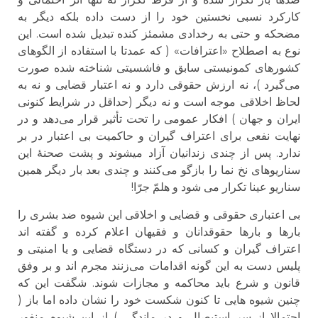
کارکرد نسبی نخستین خود را از دست داده بلکه دیگر به
مضحکه و حتی به رخدادی مشمئز کنده تبدیل شده است. این
نوع به اصطلاح «اعترافات» ( که عمدتا با استفاده از الگوهای
کشورهای کمونیستی سابق و فاشسیتی شناخته شده صورت
می‌گیرد )، نه ارزش حقوقی دارد و نه اعتبار قضایی و نه به
لحاظ اخلاقی موجه است و نه دیگر (حداقل در شرایط کنونی
ایران و جهان ) افکار عمومی را تحت تأثیر قرار می‌دهد و در
نهایت نفعی برای اعتراف گیران و حاکمیت بی اعتبار در بر
ندارد. پس از چندی زندانیان آزاد میشوند و پشت صحنهٔ این
سناریوهای نخ نما را بازگو می‌کنند و چندی بعد بار دیگر همین
سناریو عینا تکرار می شود و هلمّ جرّا!
بی اعتباری حقوقی و قضایی و اخلاقی این شیوه ضد بشری را
بارها و بارها حقوقدانان و فقیهان اعلام کرده و گفته اند
اعتراف گیران و کسانی که در دستگاه قضایی و یا امنیتی و
پلیس دست به این گونه اقدامات می‌زنند مجرم اند و بر وفق
قانون و شرع باید محاکمه و مجازات شوند. شگفت این که
چنین شیوه هایی تا کنون شکست خود را نشان داده اما باز (
احتمالا از سر استیصال و در ماندگی ) از این شیوه منفور