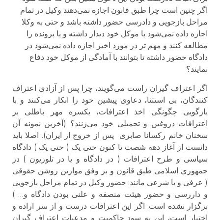
اگر چنین است چرا طبق قانون اجازه نمی‌دهند وکیل در تمام
مراحل بازجویی و دادرسی حضور داشته باشد و حتی به وکلا
اجازه داده نمی‌شود با موکل خود دیدار داشته و یا پرونده را
مطالعه کنند و مهم تر در مورد اخیر اجازه داده نمی‌شود در
دادگاه حضور داشته تا بتوانند با آمادگی از موکل خود دفاع
نمایند؟
اگر اعتراف گیران راست می‌گویند، چرا پس از آزادی اعتراف
کنندگان، بی استثنا، دعاوی پیشین خود را انکار می‌کنند و با
بازگویی چگونگی اخذ اعترافات، یکسره مهر باطلی بر
اعترافات دروغین و تحمیلی خود می‌زنند؟ (آخرین نمونه آن
سخنان خانم رکسانا صابری پس از خروج از ایران). اصلا باید
دانست از آغاز دهه شصت تا کنون حتی یک ( حتی یک ) دادگاه
سیاسی و طرح اعترافات ( در دادگاه و یا در تلوزیون ) در
جمهوری اسلامی طبق قانون و بر وفق موازین روشن حقوقی
( عرفی و یا شرعی مانند: حضور وکیل در تمام مراحل بازجویی
و داررسی و حضور هیئت منصفه و علنی بودن دادگاه و… )
برگزار نشده است. اگر این اعترافات درست و از سر اراده و
اختیار است، این به سود حاکمیت و مدعیات اعتراف گیران