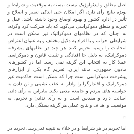
اصل مطلق و ایدئولوژیک نیست، بسته به موقعیت و شرایط و
بویژه نتایج رأی دارد، اگر امکان حتی اندکی تغییر و اصلاح و
تأثیر در اداره کشور و بهبود اوضاع وجود داشته باشد، عقل و
تجربه و منطق دموکراسی می‌گوید که باید شرکت کرد وگرنه،
نه. چنان که در نظامهای دموکراتیک نیز ممکن است در
شرایطی احزاب و یا افراد به دلایل مختلف و به عنوان اعتراض
انتخابات را رسما تحریم کنند. هر چند در نظامهای پیشرفته
دموکراتیک، به دلیل جا افتادگی و تثبیت قانون و دموکراسی
عملا کار به انتخاب این گزینه نمی رسد. اما در کشورهای
مادون جمهوری، مانند ایران، تحریم گاه یکی از ابزارهای
پیشرفت دموکراسی است چرا که ممکن است حاکمیت غیر
دموکراتیک و اقتدارگرا را وادار به عقب نشینی و تن دادن به
خواسته های مردم و جامعه مدنی بکند. بنابراین نه رأی دادن
اصالت دارد و مقدس است و نه رأی ندادن و تحریم، به
موقعیت و اهداف و نتایج عملی هر گزینه بستگی دارد.
n
اما تحریم در هر شرایط و در خلاء به نتیجه نمی‌رسد، تحریم در