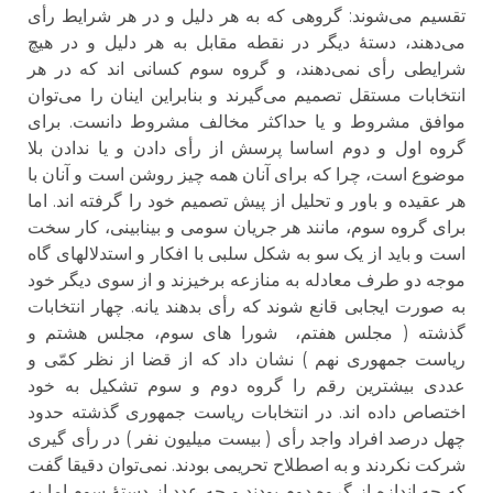
تقسیم می‌شوند: گروهی که به هر دلیل و در هر شرایط رأی
می‌دهند، دستهٔ دیگر در نقطه مقابل به هر دلیل و در هیچ
شرایطی رأی نمی‌دهند، و گروه سوم کسانی اند که در هر
انتخابات مستقل تصمیم می‌گیرند و بنابراین اینان را می‌توان
موافق مشروط و یا حداکثر مخالف مشروط دانست. برای
گروه اول و دوم اساسا پرسش از رأی دادن و یا ندادن بلا
موضوع است، چرا که برای آنان همه چیز روشن است و آنان با
هر عقیده و باور و تحلیل از پیش تصمیم خود را گرفته اند. اما
برای گروه سوم، مانند هر جریان سومی و بینابینی، کار سخت
است و باید از یک سو به شکل سلبی با افکار و استدلالهای گاه
موجه دو طرف معادله به منازعه برخیزند و از سوی دیگر خود
به صورت ایجابی قانع شوند که رأی بدهند یانه. چهار انتخابات
گذشته ( مجلس هفتم، شورا های سوم، مجلس هشتم و
ریاست جمهوری نهم ) نشان داد که از قضا از نظر کمّی و
عددی بیشترین رقم را گروه دوم و سوم تشکیل به خود
اختصاص داده اند. در انتخابات ریاست جمهوری گذشته حدود
چهل درصد افراد واجد رأی ( بیست میلیون نفر ) در رأی گیری
شرکت نکردند و به اصطلاح تحریمی بودند. نمی‌توان دقیقا گفت
که چه اندازه از گروه دوم بودند و چه عدد از دستهٔ سوم اما به