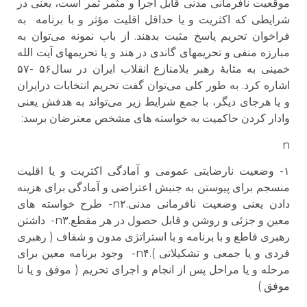
موقعیت نافرمانی مدنی قابل اجرا و مثمر ثمر است، یعنی در
شرایطی که اکثریت و یا حداقل اقلیت مؤثر و با برنامه به
فراخوان تحریم پاسخ مثبت بدهند. از باب نمونه می‌توان به
مبارزه منفی و تحریمهای گاندی در هند و یا تحریمهای آیت الله
خمینی به مثابهٔ رهبر بلامنازع انقلاب ایران در سال۵۶ -۵۷
اشاره کرد. به طور کلی می‌توان گفت تحریم انتخابات درایران
و یا هرجای دیگر، با جمع شرایط زیر می‌تواند به هدفش یعنی
وادار کردن حاکمیت به خواسته های مشخص معترضان برسد:
n
۱- وضعیت نارضایتی عمومی و آمادگی اکثریت و یا اقلیت
منسجم برای پیوستن به جنبش اعتراضی و آمادگی برای هزینه
دادن یعنی وضعیت نافرمانی مدنی.n۲- طرح خواسته های
معین و جزئی و روشن و قابل حصول در هر مقطع.n۳- داشتن
رهبری قاطع و با برنامه و با استراتژی مدون و شفاف ( رهبری
فردی و یا جمعی و تشکیلاتی ).n۴- وجود برنامه معین برای
مرحله و یا مراحل پس از انجام و اجرای تحریم ( موفق و یا نا
موفق )