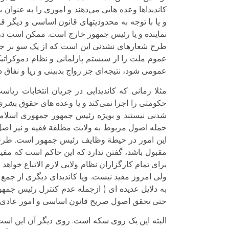
کاندیداها وعده هایی می‌دهند و اموری را به عنوان
و یا با توجه به محدودیتهای قانون اساسی و دیگر ق
نماینده و یا رئیس جمهور خارج است. ممکن است در 
طرح شعارهای نشدنی این است که از یک سو بر جوً ب
عموم ملت را از سیستم پارلمانی و نظام دموکراتیک 
عمومی شود، نتیجه‌ای جز رواج بدبینی و ریا و نفاق د
مثلا زمانی که کاندیدایی در جریان انتخابات ریا
حکومتی را اجرا نمی‌کند و یا وعده های حقوق بشر
شدنی نیستند و بویژه رئیس جمهور جمهوری اسلامی 
جمله اصول مربوط به ولایت مطلقة فقیه و نیز اصل 
این امور در حیطة وظایف رئیس جمهور است. طرف
مقبول باشد، گفتن ندارد که این حاکم است که مفی
برای تمام کارگزاران نظام ولایی لازم الاتباع خوا
ولی امروز مفید نیست. ویا کاندیدای دیگری از ج
به دلایل عدیده ای ( ازجمله عدم کنترل رئیس جمهور
حتی تحقق اصول صریح قانون اساسی و امور عادی 
البته این یک روی سکه است. روی دیگر آن این است 