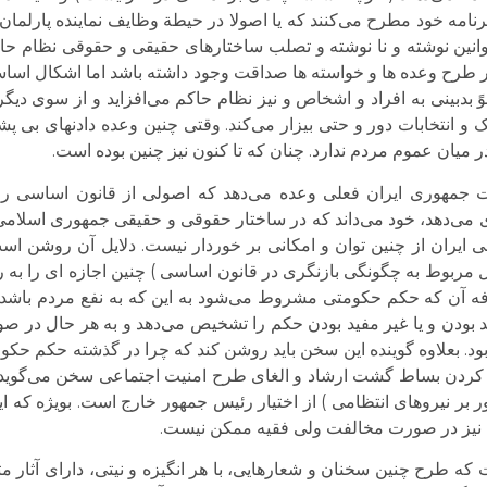
 برنامه خود مطرح می‌کنند که یا اصولا در حیطة وظایف نماینده پارلما
وانین نوشته و نا نوشته و تصلب ساختارهای حقیقی و حقوقی نظام حاکم
طرح وعده ها و خواسته ها صداقت وجود داشته باشد اما اشکال اساسی 
دبینی به افراد و اشخاص و نیز نظام حاکم می‌افزاید و از سوی دیگر
و انتخابات دور و حتی بیزار می‌کند. وقتی چنین وعده دادنهای بی پشت
ر میان عموم مردم ندارد. چنان که تا کنون نیز چنین بوده است.
ست جمهوری ایران فعلی وعده می‌دهد که اصولی از قانون اساسی را 
ی می‌دهد، خود می‌داند که در ساختار حقوقی و حقیقی جمهوری اسلامی
ایران از چنین توان و امکانی بر خوردار نیست. دلایل آن روشن است
مربوط به چگونگی بازنگری در قانون اساسی ) چنین اجازه ای را به ر
ه آن که حکم حکومتی مشروط می‌شود به این که به نفع مردم باشد
د بودن و یا غیر مفید بودن حکم را تشخیص می‌دهد و به هر حال در 
هد بود. بعلاوه گوینده این سخن باید روشن کند که چرا در گذشته حکم ح
مع کردن بساط گشت ارشاد و الغای طرح امنیت اجتماعی سخن می‌گوی
 بر نیروهای انتظامی ) از اختیار رئیس جمهور خارج است. بویژه که این
نیز در صورت مخالفت ولی فقیه ممکن نیست.
که طرح چنین سخنان و شعارهایی، با هر انگیزه و نیتی، دارای آثار 