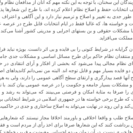
دگان این سخنان، با توجه به این نکته مهم که آنان از مدافعان نظام ولای
ف انتخابات حفظ و اصلاح نظام اعلام کرده اند، با طرح این شعارها پ
 جدی به تغییر و اصلاح و ترمیم نیاز دارد و این آگاهی و اعتراف 
ت و خواسته ها، که غالبا فقط در ایام انتخابات قابل طرح در عرصه 
با مشکلات حقوقی و بن بستهای اجرایی و مدریتی کشور آشنا می‌کند و
لکت می‌افزاید.
ن گرایانه در شرایط کنونی را بی فایده و بی اثر دانست. بویژه نباید 
 و منتقدان نظام حاکم برای طرح مسائل اساسی و مشکلات جدی جامع
ای نظام مجالی پیدا می‌شود که بخشی از افکار و آرای انتقادی در
فایده بسیار مهم و قابل توجه اند. البته من نمی‌دانم کاندیداهای اصل
رح آنها قصد بیدارگری و ارتقای سطح آگاهی عمومی را دارند، ولی به هر 
 مشکلات بسیار جامعه و حکومت را در عرصه عمومی بیان کنند. با ت
ی را صرفا به مثابة امکان و فرصتی می‌بینند که می‌تواند به رشد 
که طرح برخی خواسته ها در جمهوری اسلامی در شرایط انتخاباتی برخی
‌کند و این روند در نهایت می‌تواند به اصلاح ساختاری و جدی در حاکمی
لاح طلب و واقعا اخلاقی و باورمند اخلاقا مجاز نیستند که شعارهایی
 برداشت کنند که این شعارها صرفا برای اخذ رأی از مردم است و فقط
ده ها خبری نیست. در آن زمان مردم احساس مغبونیت و فریب خواهند کرد