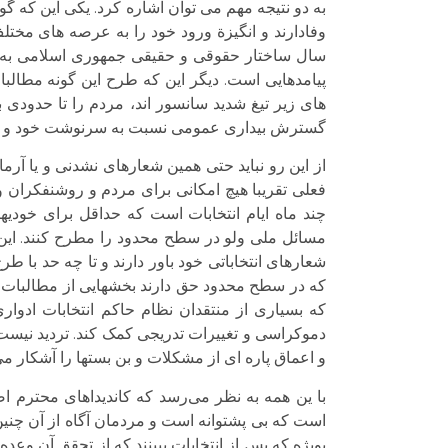
به دو نتیجه مهم می توان اشاره کرد. یکی این که گوین
وفادارند و انگیزة ورود خود را به عرصه های مختل
سال ساختار حقوقی و حقیقی جمهوری اسلامی به طور
پیامدهایی است. دیگر این که طرح این گونه مطالبا
های زیر تیغ شدید سانسور اند، مردم را تا حدودی 
گسترش بیداری عمومی نسبت به سرنوشت خود و مم
از این رو نباید حتی همین شعارهای نشدنی و یا آرما
فعلی تقریبا هیچ امکانی برای مردم و روشنفکران
چند ماه ایام انتخابات است که حداقل برای خودیه
مسائل ملی ولو در سطح محدود را مطرح کنند. این دو 
شعارهای انتخاباتی خود باور دارند و تا چه حد با ط
که در سطح محدود حق دارند بخشهایی از مطالبات و
که بسیاری از منتقدان نظام حاکم انتخابات ادوار
دموکراسی و تغییرات تدریجی کمک کند. تردید نیست 
و اعماق پاره ای از مشکلات و بن بستها را آشکار می
با ین همه به نظر می‌رسد که کاندیداهای محترم اص
است که بی پشتوانه است و مردمان آگاه از آن چنین
بویژه که پس از انتخابات ببینند که از تحقق آن وع