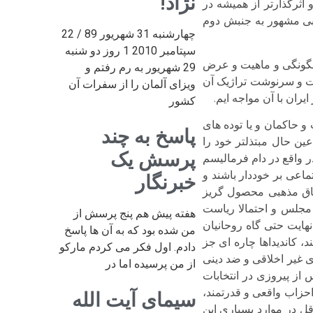
نژاد!
 اثرگذارتر از همیشه در
لبی مشهور به جنبش دوم
چهارشنبه 31 شهریور 89 / 22
سپتامبر 2010 1 روز دو شنبه
د چگونگی و ماهیت و عرض
29 شهریور به رم رفتم و
بات و سرنوشت تراژیک آن
ویزای آلمان را از سفرات آن
ران با آن مواجه ایم.
کشور
و حاکمان و یا توده های
پاسخ به چند
ین حال مبتذلتر خود را
پرسش یک
 واقع در دام فرمالیسم
ماعی بر خوددار باشند و
خبرنگار
نفاق مذهبی محصول گریز
 مجلس و احتمالا ریاست
هفته پیش هم پنج پرسش از
نهایت حتی گاه روحانیان
من شده بود که به آن ها پاسخ
 کاندیداها چاره ای جز
دادم. اول فکر می کردم مارکو
ای غیر اخلاقی و ضد دینی
از من پرسیده اما در
س از پیروزی در انتخابات
احزاب واقعی و قدرتمند،
سیمای آیت الله
قل در موارد بسیاری این