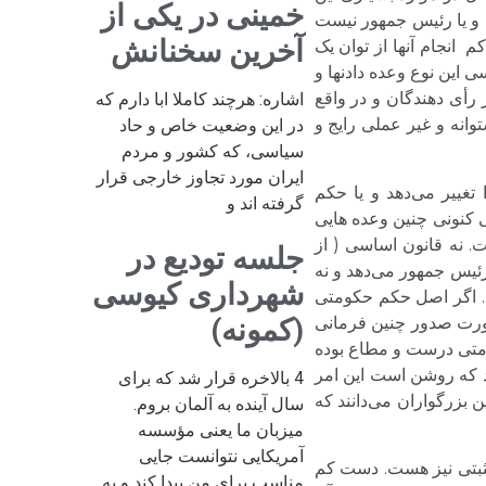
خمینی در یکی از
ن و یا رئیس جمهور نیست
آخرین سخنانش
 انجام آنها از توان یک
این نوع وعده دادنها و
 رأی دهندگان و در واقع
اشاره: هرچند کاملا ابا دارم که
وانه و غیر عملی رایج و
در این وضعیت خاص و حاد
سیاسی، که کشور و مردم
ایران مورد تجاوز خارجی قرار
تغییر می‌دهد و یا حکم
گرفته اند و
 کنونی چنین وعده هایی
. نه قانون اساسی ( از
جلسه تودیع در
ئیس جمهور می‌دهد و نه
شهرداری کیوسی
. اگر اصل حکم حکومتی
صورت صدور چنین فرمانی
(کمونه)
کومتی درست و مطاع بوده
د که روشن است این امر
4 بالاخره قرار شد که برای
 بزرگواران می‌دانند که
سال آینده به آلمان بروم.
میزبان ما یعنی مؤسسه
آمریکایی نتوانست جایی
مثبتی نیز هست. دست کم
مناسب برای من پیدا کند و به