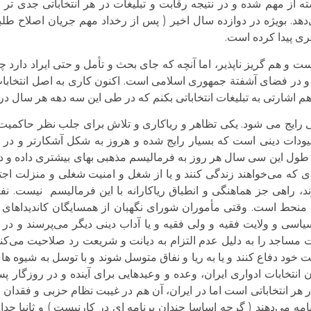
ته از مهم شده و در نتیجه رقابت و تبلیغات در هر انتخاباتی جدی تر و
هد. بویژه در دوازده سال اخیر ( پس از رخداد مهم جریان اصلاح ط
تری پیدا کرده است.
ست و هم گریز ناپذیر، اما آنچه که جای بحث و تأمل و حتی ایراد دار
ونی و در فضای آشفتة جمهوری اسلامی است. اکنون کاری به اصل انتخا
اشارتی به تبلیغات انتخاباتی بکنم که در طی این سه دهه هر سال در ای
یلی رایج می شود. یکی تظاهر و ریاکاری و تلاش برای جلب نظر حاکمیت 
ودات دینی است که بسیار رایج شده و هروز به شکل آشکارتر و در ع
طول این سی سال هر روز به فرمالیسم مذهبی بهای بیشتری داده و در
دی که می‌خواهند زندگی کنند و یا از شغل و امنیت شغلی و منزلت اجت
، راهی جز هماهنگی و انطباق ریاکارانه با این فرمالیسم نیست. 
 منحط است. وقتی مأموران شورای نگهبان از همسایگان کاندیداهای
سیاسی و ولایت فقیه و ولی فقیه و یا آداب دینی دیگر می‌پرسند و در 
ساجد را به دلیل عدم التزام به دیانت و شریعت رد صلاحیت می‌کنند،
نت خود دفاع کنند و یا به ریا و نفاق متوسل شوند و با توسل به شیوه ه
ران انتخابات ادواری ایران، وعده و وعیدهایی برای آینده و در روزگار پ
 هر انتخاباتی است اما در ایران، آن هم در غیبت نظام حزبی و فقدان 
ه می‌دهند ( گرچه اساسا چندان برنامه ای در کارنیست ) و ثانیا حدا