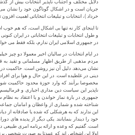
دلایل مختلف و اجتناب ناپذیر انتخابات بیش از گذش
جریان است و در اشکال گوناگون خود را نشان می‌د
خرداد )، انتخابات و تبلیغات انتخاباتی اهمیت افزون 
تا اینجای کار نه تنها بی اشکال است، که هم خوب ا
و طول انتخابات و تبلیغات انتخاباتی در ایران کن
در جمهوری اسلامی ایران ندارم، بلکه فقط می خواهم 
در ایام انتخابات در سالیان اخیر معمولا دو چیز خ
مردم مذهبی از طریق اظهار مسلمانی و تقید به قی
نشان می‌دهد. دلیل آن نیز روشن است. حاکمیت در 
دینی در غلطیده است. در این حال و هوا برای افرا
مخصوصا برآنند که وارد حوزة محدود حاکمیت شوند
ناپذیر این سیاست دین مداری اجباری و فرمالیسم
جمهوری در بارة نماز خواندن و یا اعتقاد به نظام 
شناخته شده و شماری از واعظان و امامان جماعت م
این ندارند که به هرشکلی که شده یا صادقانه از دیا
خود را دیندار بنمایانند. یکی دیگر از پدیده های دو
است. گفتیم که وعده و ارائه برنامه امری طبیعی در
اولا این اشخاص اند که عمدتا به صورت شخصی برنام