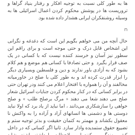
ها به طور کلی نسبت به توجیه افکار و رفتار بنیاد گراها و
تروریست ها در پوشش محکوم کردن اعمال اسرائیلی ها به
وسیله روشنفکران ایرانی هشدار داده شده بود.
n
حال آنچه من می خواهم بگویم این است که دغدغه و نگرانی
این اشخاص قابل درک و حتی موجه است و برای راقم این
سطور نیز آسان و خرسند کننده نیست که با کسانی در یک
صف قرار بگیرد و حتی تصادفا با کسانی هم موضع و هم کلام
بشود که به آزادی باور ندارند و دین و فلسطین وبسیاری دیگر
را ابزار قدرت کرده اند و به طور کلی با صلح در خاورمیانه
مخالفند و آن را همواره با افتخار اعلام می کنند ودر تهران حتی
در برابر کسانی که در کنار محکوم کردن جنایات اسرائیل شعار
صلح می دهند شعا می دهند « مرگ برصلح طلب » و صلح
خواهی را سازشکاری می‌دانند ، اما نباید از یاد برد که اولا نباید
دوستی ها و دشمنی ها انسانهای آزاد و آزاده را به واکنش نا
معقول بکشاند و مهمتر به کتمان حقیقت و بدتر توجیه ستم و
تضییع حقوق ستمدیده وادار سازد. ثانیا اگر کسانی که در داخل
کشور زندگی می‌کنند این ملاحظات را داشته باشند، شاید