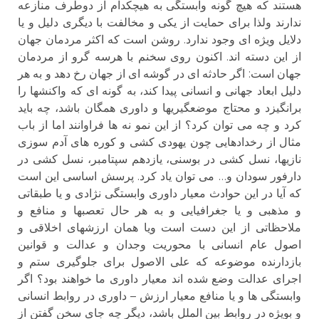
هستند که هیچ گونه وابستگی به هیچکدام از دوطرف منازعه
ندارند ولذا برای حمایت از یکی و مخالفت با دیگری دلیل و یا
دلایل ویژه ای وجود ندارد. روشن است که اکثر مردمان جهان
از این دسته اند. اکنون روی سخنم با هرسه گرو از مردمان
جهان است: اگر حادثه ای در گوشه ای از جهان رخ دهد و به هر
دلیل ابعاد جهانی و انسانی پیدا کند، به گونه ای که واکنشها را
برانگیزد و محتاج موضعگیریها و داوری همگان باشد، چه باید
کرد و چه می توان کرد؟ از این نمو نه ها فراوانند اما از باب
مثال از رخدادهایی چون یهودی کشی و کوره های آدم سوزی
نازیها، نسل کشی در بوسنی، یازدهم سپتامبر، نسل کشی در
دارفور سودان و… می توان یاد کرد. پرسش اساسی این است
که آیا در این حوادث معیار داوری وابستگی نژادی و یا طبقاتی
و مذهبی و یا جغرافیایی و به هر حال تعصبها و منافع و
ملاحظاتی از این دست است ویا همان ارزشهای اخلاقی و
اصول عام انسانی با محوریت وجدان و عدالت و قوانین
بازدارنده موضوعه که علی الاصول برای جلوگیری ستم و
اجرای عدالت وضع شده اند معیار داوری ما خواهند بود؟ اگر
وابستگی ها و یا منافع معیار ارزش – داوری در روابط انسانی
و بویژه در روابط بین الملل باشد، دیگر چه جای سخن گفتن از