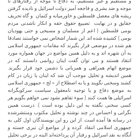
و مستقیم و غیر مستقیم، به دفاع نا موجه از رفتارهای نا
موجه و ضد بشری و فاجعه آمیز دولت اسرائیل و نادیده گرفتن
ریشه های معضل فلسطین و خاورمیانه و کتمان و گاه تحریف
حقایق و در نهایت تضییع حقوق حقه و انکار ناشدنی مردم
بومی فلسطین ( اعم از مسلمان و مسیحی و حتی یهودیان
بومی ) کشیده شده اند. این شمار اشخاص نمی خواستند تصادفا
هم شده در موضعی قرار بگیرند که مقامات جمهوری اسلامی
به آن شهره اند و به دلیل همین مواضع در جهان همواره مورد
انتقاد هستند و می توان گفت اینان روانمی دانستند که در
موضع اتهام همراهی و همزبانی با دشمن خود قرار بگیرند.
همین اندیشه و تحلیل موجب آن شد که اینان یا زبان در کام
کشند وسخنی نگویند و یا به اصطلاح از « لج » جمهوری اسلامی
به موضع دفاع و یا توجیه نامعقول سیاست سرکوبگرانه
اسرائیلی ها همت کنند ( سوء تفاهم نشود نمی خواهم بگویم هر
کسی سخنی نگفته به این دلیل بوده است ). درست همین
نگرانی و احساس در چند نوشته و تحلیل مکتوب ومنتشرشده
در رسانه ها آمده است. از این رو این نویسندگان اول کلی به
جمهوری اسلامی اننقاد کرده و از مواضع آن تبری جسته و
آنگاه به نقد اسرائیل و رفتار آن پرداخته‌اند البته در برخی تحلیل