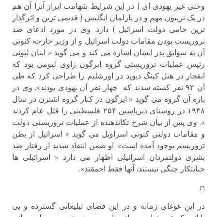
وحتی غیر یهودی ای ) در این شرایط شهامت ابراز آنرا آن هم
در یک تریبون مهم و در پارلمان انگلیس ( قدیمی ترین و اثرگذار
ترین حامی دولت اسرائیل ) دارد. وی در مورد ادعای ضد
تروریست بودن مقامات دولت اسرائیل و از وزیر خارجه کنونی
آن به سوابق پدر ایشان اشاره می کند و می گوید « ایتان لیونی
رئیس عملیات تروریستی گروه ایرگون زاوی لیومی بود که
انفجار در هتل کینگ دیوید در اورشلیم را طراحی کرد که طی
آن ۹۲ نفر کشته شدند که چهار نفر آن یهودی بودند». وی در
باره آن گروه می گوید « ایرگون در کنار گروه اشترن در سال
۱۹۴۸ در روستای دیریاسین ۲۵۴ فلسطینی را قتل عام کردند
». وی پس از بیان شرح تکاندهنده از عملیات تروریستی دولت
و مقامات دولتی کنونی اسراویل می گوید « اسرائیل از بطن
تروریسم بوچود آمده است». او ضمن انتقاد شدید از رفتار ضد
بشری دولتمردان اسرائیلی اظهار می دارد « اسرائیلی ها
جنایتکار جنگی نیستند، آنها فقط احمقند».
n
در این غوغای زمانه و در این فضای تبلیغاتی گسترده و بی