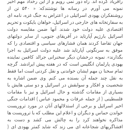
رافریاد کرده اند. راه دور نمی رویم و از این رخداد مهم اخیر
نمونه می آورم. در رسانه ها نوشتندکه: « ۵۴۰ تن از
روشنفکران یهودی اسرائیلی در اعتراض به جنگ غزه، نامه ای
به سفارتخانه های خارجی در اسرائیل، خواهان بایکوت و تحریم
اقتصادی علیه دولت خود شدند. آنها ضمن مقایسه دولت
اسرائیل بارژیم آپارتاید در آفریقای جنوبی، از سایر دولتهای
جهان تقاضا کردند همان فشارهای سیاسی و اقتصادی را که
موفق به سرنگونی آپارتاید شد علیه دولت اسرائیل به اجرا
بگذارند». نمونه درخشان دیگر سخنرانی جرالد کافمن نماینده
یهودی پارلمان انگلیس است که در هفته پیش ایرادشد. گرچه
تمام سخنا ن مهم ایشان خواندنی و نقل کردنی است اما فقط
به نقل چند جمله آن بسنده می کنم. وی ضمن اشاره به
شخصیت و افکار و سوابقش در اسرائیل و دو ستی هایش با
بسیاری از مقامات گذشته و حال اسرائیل و نیز با مقامات
فلسطینی ( از جمله عرفات و محمود عباس ) اقدامات جنگی
اخیر اسرائیل و برخی از استدلالهای آنان در مورد تروریست
خواندن حماس و دیگران و اعلام این مطلب که با تروریست ها
مذاکره نخواهند کرد را به چالش می کشد و دست به
افشاگریهای شجاعانه ای می زند که شاید کمتر یهودی ای (