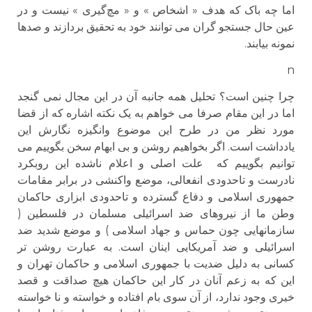
اما چه باک که هدف « اشخاص » و « مچ‌گیری » نیست و در
عین حال جستجو گران می توانند خود به تحقیق بردازند و صدها
نمونه بیابند.
n
چرا چنین است؟ تحلیل همه جانبه آن در این مجال نمی گنجد
اما در این مقام صرفا می خواهم به یک نکته اشاره که از قضا
مورد نظر من در طرح این موضوع وانگیزه نگارش این
یادداشت است. اگر بخواهیم روشن و بی ابهام سخن بگوییم می
توانیم بگوییم که علت اصلی و اعلام ناشده این روبکرد
نادرست و تاحدودی انفعالی، موضع واکنشی در برابر مقامات
جمهوری اسلامی و دفاع گسترده و تاحدودی ابزاری حاکمان
وطن ما از نیروهای ضد اسرائیلی مسلمان در فلسطین (
سازمانهایی چون حماس و جهاد اسلامی ) و موضع شدید ضد
اسرائیلی و ضد آمریکایی اینان است. به عبارت روشن تر
کسانی به دلیل ضدیت با جمهوری اسلامی و حاکمان تهران و
این که به زعم آنان در کار این حاکمان هیچ صداقت و قصد
خیری وجود ندارد، از آن سوی بام افتاده و خواسته و نا خواسته