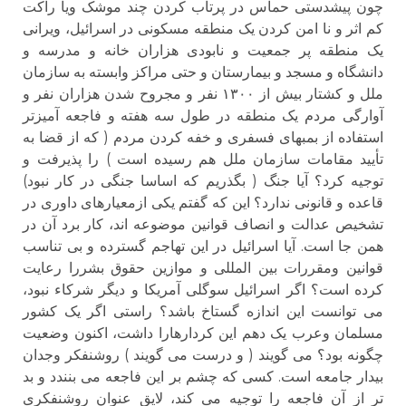
چون پیشدستی حماس در پرتاب کردن چند موشک ویا راکت
کم اثر و نا امن کردن یک منطقه مسکونی در اسرائیل، ویرانی
یک منطقه پر جمعیت و نابودی هزاران خانه و مدرسه و
دانشگاه و مسجد و بیمارستان و حتی مراکز وابسته به سازمان
ملل و کشتار بیش از ۱۳۰۰ نفر و مجروح شدن هزاران نفر و
آوارگی مردم یک منطقه در طول سه هفته و فاجعه آمیزتر
استفاده از بمبهای فسفری و خفه کردن مردم ( که از قضا به
تأیید مقامات سازمان ملل هم رسیده است ) را پذیرفت و
توجیه کرد؟ آیا جنگ ( بگذریم که اساسا جنگی در کار نبود)
قاعده و قانونی ندارد؟ این که گفتم یکی ازمعیارهای داوری در
تشخیص عدالت و انصاف قوانین موضوعه اند، کار برد آن در
همن جا است. آیا اسرائیل در این تهاجم گسترده و بی تناسب
قوانین ومقررات بین المللی و موازین حقوق بشررا رعایت
کرده است؟ اگر اسرائیل سوگلی آمریکا و دیگر شرکاء نبود،
می توانست این اندازه گستاخ باشد؟ راستی اگر یک کشور
مسلمان وعرب یک دهم این کردارهارا داشت، اکنون وضعیت
چگونه بود؟ می گویند ( و درست می گویند ) روشنفکر وجدان
بیدار جامعه است. کسی که چشم بر این فاجعه می بنندد و بد
تر از آن فاجعه را توجیه می کند، لایق عنوان روشنفکری