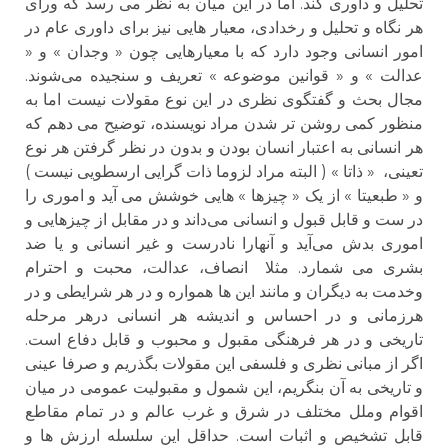
تحلیل و داوری کند. اما در این میان به نظر می رسد که ورای
هر نگاه و تحلیل و رخدادی، معیار هایی نیز برای داوری عام در
امور انسانی وجود دارد که با معیارهایی چون « وجدان » و «
عدالت » و « قوانین موضوعه » تعریف و سنجیده می‌شوند.
مجال بحث و گفتگوی نظری در این نوع مقولات نیست اما به
منظور کمی روشن تر شدن مراد نویسنده، توضیح می دهم که
هر انسانی به اعتبار انسان بودن و بدون در نظر گرفتن هر نوع
تعینی، « ذاتا » ( البته مراد لزوما ذات گرایی ارسطویی نیست )
و « طبعیتا » از یک « چیزها » هایی خوشش می آید و اموری را
در ست و قابل قبول و انسانی می‌داند و در مقابل از چیزهایی و
اموری بدش می‌آید و آنهارا نادرست و غیر انسانی و یا ضد
بشری می‌ شمارد. مثلا انصاف، عدالت، محبت و احترام
وخدمت به دیگران و مانند این ها همواره و در هر شرایطی و در
هرزمانی و در احساس و اندیشه هر انسانی درهر مرحله
تاریخی و در هر فرهنگی مقبول و محبوب و قابل دفاع است.
اگر از مبانی نظری و فلسفی این مقولات بگذریم و صرفا عینی
و تاریخی به آن بنگریم، این شمول و مقبولیت عمومی در میان
اقوام وملل مختلف در شرق و غرب عالم و در تمام مقاطع
قابل تشخیص و اثبات است. حداقل این سلسله ارزش ها و