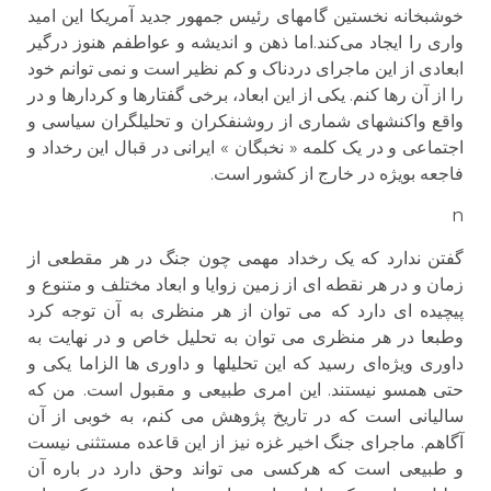
خوشبخانه نخستین گامهای رئیس جمهور جدید آمریکا این امید
واری را ایجاد می‌کند.اما ذهن و اندیشه و عواطفم هنوز درگیر
ابعادی از این ماجرای دردناک و کم نظیر است و نمی توانم خود
را از آن رها کنم. یکی از این ابعاد، برخی گفتارها و کردارها و در
واقع واکنشهای شماری از روشنفکران و تحلیلگران سیاسی و
اجتماعی و در یک کلمه « نخبگان » ایرانی در قبال این رخداد و
فاجعه بویژه در خارج از کشور است.
n
گفتن ندارد که یک رخداد مهمی چون جنگ در هر مقطعی از
زمان و در هر نقطه ای از زمین زوایا و ابعاد مختلف و متنوع و
پیچیده ای دارد که می توان از هر منظری به آن توجه کرد
وطبعا در هر منظری می توان به تحلیل خاص و در نهایت به
داوری ویژه‌ای رسید که این تحلیلها و داوری ها الزاما یکی و
حتی همسو نیستند. این امری طبیعی و مقبول است. من که
سالیانی است که در تاریخ پژوهش می کنم، به خوبی از آن
آگاهم. ماجرای جنگ اخیر غزه نیز از این قاعده مستثنی نیست
و طبیعی است که هرکسی می تواند وحق دارد در باره آن