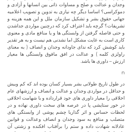
وجدان و عدالت و صلح و مساوات ذاتی بین انسانها و آزادی و
دموکراسی؟ اساسا دیگر چه نیازی به تدوین و تصویب اعلامیه
جهانی حقوق بشر و تشکیل سازمان ملل و این همه هزینه و
تشریفات؟ گرچه باید اعتراف کرد که درچنین مواردی جداشدن
و حتی فاصله گرفتن از وابستگی ها و یا منافع مادی و معنوی
کاری است به غایت مشکل اما نشدنی هم نیست و به هر تقدیر
باید کوشش کرد که ندای جاودانه وجدان و انصاف ( به معنای
راولزی کلمه ) و عدالت در افق مافوق وابستگی ها معیار
ارزش – داوری ها باشد.
n
در طول تاریخ طولانی بشر بسیار کسان بوده اند که کم وبیش
و حداقل در مواردی وجدان و عدالت و انصاف و ارزشهای عام
اخلاقی را معیار داوری های خود قرارداده و با شهامت اخلاقی
در خور ستایشی پا در عرصه های سخت داوری نهاده و در
لحظات حساس و اثر گذاربا چشم پوشی از وابستگی های
متصلب و منافع به سود وجدان و انصاف وعدالت و قوانین
عادلانه شهادت داده و ستم را برآفتاب افکنده و زشتی آن