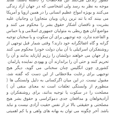
موجه به نظر به رسد ولی اشخاصی که در جهان آزاد زندگی
می‌کنند و بویژه امواج عظیم انسانی را در همین اروپا و آمریکا
می بینند که با تند ترین زبان وبیان متجاوزا ن وجانیان علیه
بشریت و ناقضان آشکار حقوق بشر را محکوم می کنند و
مواضع آنان هیچ ربطی به متولیان جمهوری اسلامی و یا حماس
و القاعده ندارد، چه توجیهی برای آن سکوت و یا سخنان توجیه
گرانه و گاه اغفالگرانه خود دارند؟ وقتی شمار قبل توجهی از
روشنفکران اسرائیلی با آن بیان دولت خودرا محکوم می کنند
و از جهان می خواهند دولتشان را رژیم آپارتاید بدانند و آن را
تحریم کنند و حتی آن را براندازند آن و یهودی نماینده پارلمان
کشوری چون انگلیس چنان سخنانی می گوید، دیگر هیج
توجیهی برای رعایت ملاحظاتی از این دست که گفته شد،
مقبول نیست. در این میان اگرکسانی به دلیل وابستگی ها (
منظورم از وابستگی تعلقات است نه معنای منفی آن )
مصلحت را در سکوت یا توجیه بدانند، برای روشنفکران و
آزادیخواهان و مدافعان جدی دموکراسی و حقوق بشر هیج
مصلحتی و حقیقتی بالا تر از نفس حقیت آزادی نیست و نباید
باشد. آخر چگونه می توان به بهانه های واهی و یا کم اهمیتی