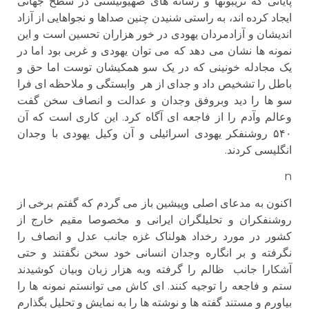
پایانی که تریبونها و رسانه های صهیونیستی در سطح جهانی
ایجاد کرده اند، به راستی شنیدن چنین صداها و نجواهایی از آزاد
اندیشان و آزادمردان یهودی در خور هزاران تحسین است و این
نمونه ها نشان می دهد که می توان یهودی و غربی بود اما در
یک مجادله خونینی که در یک سو همکیشان توست اما حق و
باطل را تشخیص داد و جدای از هر وابستگی و ملاحظه ای فرا
سو ها را دید وبروفق وجدان و عدالت و انصاف سخن گفت
وعالم وآدم را از فاجعه ای آگاه کرد. این کاری است که آن
۵۴۰ روشنفکر یهودی اسرائیلی و آن وکیل یهودی با وجدان
انگلیسی کردند.
n
اکنون به مدعای اصلی وپیشین باز می گردم که گفتم برخی از
روشنفکران و تحلیلگران ایرانی و مخصوصا مقیم خارج از
کشور در مورد رخداد هولناک غزه جانب عدل و انصاف را
نگرفته و بر انگاره وجدان انسانی خود سخن نگفتند و حتی
آشکارا جانب ظالم را گرفته وبه هزار زبان وبیان کوشیدند
ستم و فاجعه را توجیه کنند. ای کاش می توانستم نمونه ها را
بیاورم و مستند گفته ها و نوشته ها را به نمایش و تحلیل بگذارم