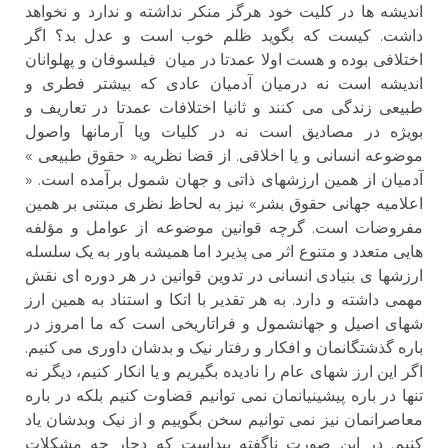
اندیشه ها در کلیت خود هرگز منکر نداشته و ندارد و نخواهد
داشت. کیست که بگوید ظلم خوب است و عدل بد؟ اگر
اختلافی بوده و هست اولا عمدتا در میان فیلسوفان و پهلوانان
اندیشه است نه درمیان آدمیان عادی که بیشتر فطری و
طبیعی زندگی می کنند و ثانیا اختلافات عمدتا در تعاریف و
بویژه در مصادیق است نه در کلیات ویا آرمانها واصول
موضوعه انسانی و یا اخلاقی. از قضا نظریه « حقوق طبیعی »
آدمیان از همین ارزشهای ذاتی و جهان شمول برآمده است. «
اعلامیه جهانی حقوق بشر» نیز به لحاظ نظری مبتنی بر همین
مفروضات است. گرچه قوانین موضوعه از عوامل و مؤلفه
هایی متعدد و متنوع اثر می پذیرد اما همیشه باور به یک سلسله
ارزشها ی بنیادی انسانی در تدوین قوانین در هر دوره ای نقش
مهمی داشته و دارد. به هر تقدیر با اتکا و استناد به همین ارز
شهای اصیل و جهانشمول و فراتاریخی است که ما امروز در
باره گذشتگانمان و افکار و رفتار نیک و بدشان داوری می کنیم.
اگر این ارز شهای عام را نادیده بگیریم و یا انکار کنیم، دیگر نه
تنها در باره پیشینیانمان نمی توانیم قضاوت کنیم بلکه در باره
معاصرانمان نیز نمی توانیم سخن بگوییم و از نیک وبدشان یاد
کنیم. در این صورت ناگفته پیداست که دچار چه مشکلات