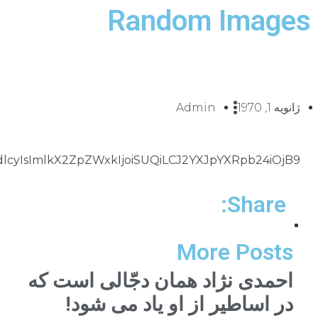
BJbWFnZXMiLCJyZXR1cm5zIjpbImltYWdlIl0sImFsaWFzZ