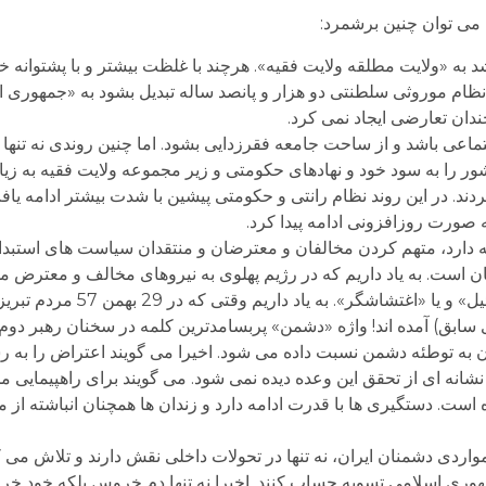
ا می توان چنین برشمرد:
به «ولایت مطلقه ولایت فقیه». هرچند با غلظت بیشتر و با پشتوانه خط
نظام موروثی سلطنتی دو هزار و پانصد ساله تبدیل بشود به «جمهوری انت
دان تعارضی ایجاد نمی کرد.
تماعی باشد و از ساحت جامعه فقرزدایی بشود. اما چنین روندی نه تنها
شور را به سود خود و نهادهای حکومتی و زیر مجموعه ولایت فقیه به زیا
د. در این روند نظام رانتی و حکومتی پیشین با شدت بیشتر ادامه یاف
ه صورت روزافزونی ادامه پیدا کرد.
مه دارد، متهم کردن مخالفان و معترضان و منتقدان سیاست های استبد
ان است. به یاد داریم که در رژیم پهلوی به نیروهای مخالف و معترض می
حالا از جمله می گویند «مزدور آمریکا و اسرائیل»
 سابق) آمده اند! واژه «دشمن» پربسامدترین کلمه در سخنان رهبر دو
ن به توطئه دشمن نسبت داده می شود. اخیرا می گویند اعتراض را به
انه ای از تحقق این وعده دیده نمی شود. می گویند برای راهپیمایی مجوز
ست. دستگیری ها با قدرت ادامه دارد و زندان ها همچنان انباشته از
اردی دشمنان ایران، نه تنها در تحولات داخلی نقش دارند و تلاش می کن
 جمهوری اسلامی تسویه حساب کنند. اخیرا نه تنها دم خروس بلکه خود 