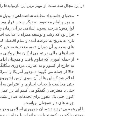
در این مجال سه سنت از مهم ترین این بازتولیدها ر
محتوای «استبداد مطلقه شاهنشاهی» تبدیل شد 
پیامبر و امام معصوم. به دیگر سخن قرار بود 
لوازمش؛ هرچند پسوند اسلامی در آن زمان چن
قرار بود که رشد و توسعه همراه با عدالت اج
تازه به تدریج به عرصه آمده و تمام اقتصاد ک
های به تعبیر آن دوران «مستضعف» تسخیر کردن
فسادهای مالی در تمامی ارکان نظام ولایی ب
از جمله اموری که تداوم یافت و همچنان ادا
به خارج از کشور و به عبارتی مزدوری بیگانگ
اعلام شد که این ها از آن سوی ارس (شوروی
حتی مخالفت با حجاب اجباری و اعتراض به آ
حتی با معترضان گفتگو می کنیم اما در عمل نش
کنون حتی یک مجوز برای تجمعات صادر نشده ا
چوبه های دار همچنان برپاست.
با این همه بی تردید دشمنان جمهوری اسلامی و در مو
بدوزند، بلکه می کوشند با هر بهانه ای با مقامات