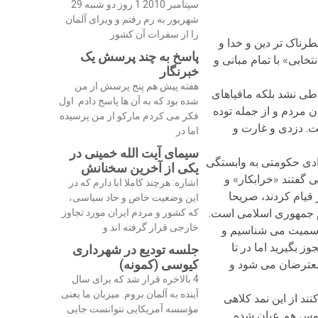
سپتامبر 2010 1 روز دو شنبه 29
شهریور به رم رفتم و ویزای آلمان
را از سفرات آن کشور
رناک تر دین و خدا و
پاسخ به چند پرسش یک
خابی» با تمام مبانی و
خبرنگار
هفته پیش هم پنج پرسش از من
 طی نشد بلکه مافیاهای
شده بود که به آن ها پاسخ دادم. اول
ن مردم و از جمله توده
فکر می کردم مارکو از من پرسیده
ت. دزدی و غارت و
اما در
سیمای آیت الله خمینی در
ادی حکومتی به وابستگی
یکی از آخرین سخنانش
 گفتند «خرابکار» و
اشاره: هرچند کاملا ابا دارم که در
 و یا «اغتشاشگر». به یاد داریم وقتی که در 29 بهمن 57 مردم تبریز قیام کردند، صریحا
این وضعیت خاص و حاد سیاسی،
م جمهوری اسلامی است.
که کشور و مردم ایران مورد تجاوز
خارجی قرار گرفته اند و
 رسمیت می شناسیم و
 بگیرید اما در تا
جلسه تودیع در شهرداری
کیوسی (کمونه)
 معترضان می شود و
4 بالاخره قرار شد که برای سال
آینده به آلمان بروم. میزبان ما یعنی
ند از این نمد کلاهی
مؤسسه آمریکایی نتوانست جایی
خروس هم عیان شده