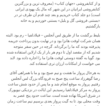
و از کتابفروشی «جهان کتاب» (معروف ترین و بزرگترین
کتابفروشی ایرانیان در این شهر که مال یک یهودی ایرانی
است) دو جلد کتاب خریدیم و بعد چند قدم آن طرف تر در
«بستنی فروشی گل و بلبل» بستنی خوردیم و به خانه
بازگشتیم.
بلیط برگشت ما از طریق لس آنجلس – فیلادلفیا – رم بود. البته
همان شرکت لوفت هانزا بود و در نهایت بدون پرداخت جریمه
پذیرفته بودند که ما را برگرداند. گرچه در حین سفر متوجه
شدیم که از مقصد اول تا دوم هر بار از یک ارلاین استفاده شده
بود. گویا به گفتة دوستی لوفت هانزا ما را اجاره داده بود. لابد
می خواست از امکانات ارزان تری استفاده کند.
به هرحال پرواز ما هشت و نیم صبح بود و ما با همراهی آقای
رضا گوهرزاد ساعت پنج صبح به فرودگاه بزرگ لس آنجلس
رفتیم. پرواز به موقع انجام شد و ما پس از حدود شش ساعت
پرواز به مرکز فیلادلفیا رسیدیم. این ایالت در نزدیکی نیویورک
در شرق آمریکا نهاده شده است. ساعت حدود پنج عصر به
وقت محلی بود. تا به گیت پرواز بعدی برسیم نیم ساعت زمان