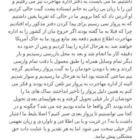
داشتیم. ما می بایست به دفتر اداره مهاجرت نیز می رفتیم و
این را با زبان بی زبانی به خانم ایستاده پشت گیت حالی کردیم.
او آدرس داد که کجا برویم. ما در حالی که تقریبا یقین داشتیم
که به پرواز نمی رسیم برای پیدا کردن دفتر مذکور راه افتادیم.
چرا که قبلا به ما گفته بودند اگر خروج مان از کشور را به اداره
مهاجرت اطلاع ندهیم دفعه بعد مانع ورود ما به خاک آمریکا
خواهند شد. به هرحال اداره را پیدا کردیم و پس از حدود ده
دقیقه کار ما انجام شد و بعد به محل بازرسی رسیدیم و بار
دیگر تمام وسایل همراه را طبق معمول با دقت تمام وارسی
کردند و بعد با دویدن خودمان را به گیت پرواز رساندیم. گرچه
نیم ساعتی گذشته بود اما به هرحال ما رسیدیم و سوار شدیم.
البته از اداره مهاجرت به پرواز نیز تلفن کرده بودند و فکر می
کنم به همین دلیل پرواز را تأخیر انداختند. ساک های ما را
خودشان از بار قبلی تحویل گرفته و به هواپیمای بعدی تحویل
داده بودند. اگر واقعا جا مانده بودیم چه می شد؟ چگونه و در
کجا می توانستیم تا پرواز بعدی صبر کنیم؟ اصلا بلیط ما اعتبار
داشت یا نه؟ در غربت و با بی اطلاعی و ناواردی و زبان نفهمی
کار خیلی سخت می شود. اما به هر تقدیر و با عنایت ذات حق
مشکلی پیش نیامد.