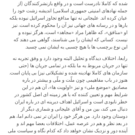
شده که کاملا نادرست است و در واقع بازنشرکنندگان (از
جمله نهادهای امنیتی جمهوری اسلامی) اندیشه زشت خود را
عیان کرده اند. علیجانی نه تنها مدافع تجاوز اسرائیل نبوده بلکه
بارها و در رسانه های جهانی نیز آن را محکوم کرده است. نیز
او «منافق»، که ظاهرا مراد «مجاهد» است، هرگز نبوده و
نیست. کسانی که ایشان را می شناسند، گواهی می دهند که
این نوع برچسب ها با هیچ چسبی به ایشان نمی چسبد.
رابعا، اختلاف دیدگاه و تحلیل البته وجود دارد و وفق تجربه نه
تنها در جریان مربوط به ما بلکه در تمامی جریان ها (حتی
سازمان های کاملا نهادینه شده و تشکیلاتی نیز) بی پایان است.
هنوز در باب مفاهیمی چون ملّت و ملّی و بیشتر در باره
مصادیق «موضع ملی» و نیز «اولویت ها»، آن هم در این
شرایط مهم و تعیین کننده که با هر زمینه ای اصل کشور در
خطر نابودی است و اسرائیل اهداف دیرینه ای در باره ایران
دنبال می کند، بین من و آقای علیجانی و شماری دیگر از
دوستان وجود دارد. من هرگز خود را ایران تر نمی دانم اما، هم
در بعد نظر و هم در عرصه عمل، اختلافات بعضا مهم اند و
آینده دور و نزدیک نشان خواهد داد که کدام نگاه و سیاست ملی